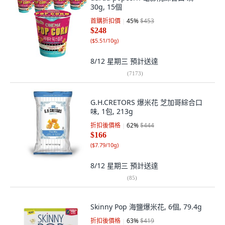
30g, 15個
首購折扣價
45
%
$453
$248
(
$5.51/10g
)
8/12 星期三
預計送達
(
7173
)
G.H.CRETORS 爆米花 芝加哥綜合口
味, 1包, 213g
折扣後價格
62
%
$444
$166
(
$7.79/10g
)
8/12 星期三
預計送達
(
85
)
Skinny Pop 海鹽爆米花, 6個, 79.4g
折扣後價格
63
%
$419