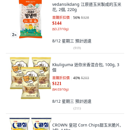
vedansikdang 江原道玉米製成的玉米
花, 2個, 220g
首購折扣價
56
%
$328
$144
(
$3.27/10g
)
8/12 星期三
預計送達
(
919
)
Kkuliguma 迷你米香混合包, 100g, 3
個
首購折扣價
40
%
$203
$121
(
$4.03/10g
)
8/12 星期三
預計送達
(
211
)
CROWN 皇冠 Corn Chips甜玉米脆片,