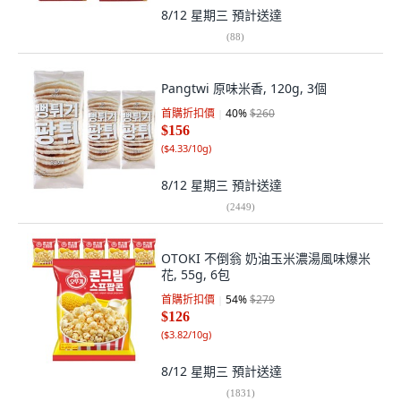
8/12 星期三
預計送達
(
88
)
Pangtwi 原味米香, 120g, 3個
首購折扣價
40
%
$260
$156
(
$4.33/10g
)
8/12 星期三
預計送達
(
2449
)
OTOKI 不倒翁 奶油玉米濃湯風味爆米
花, 55g, 6包
首購折扣價
54
%
$279
$126
(
$3.82/10g
)
8/12 星期三
預計送達
(
1831
)