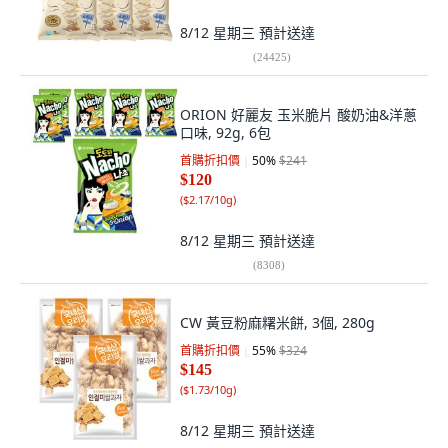
8/12 星期三
預計送達
(
24425
)
ORION 好麗友 玉米脆片 酸奶油&洋蔥
口味, 92g, 6包
首購折扣價
50
%
$241
$120
(
$2.17/10g
)
8/12 星期三
預計送達
(
8308
)
CW 黃豆粉麻糬米餅, 3個, 280g
首購折扣價
55
%
$324
$145
(
$1.73/10g
)
8/12 星期三
預計送達