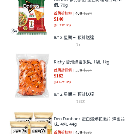
個, 70g
首購折扣價
40
%
$234
$140
(
$3.33/10g
)
8/12 星期三
預計送達
(
1
)
Richy 晉州蜂蜜米果, 1袋, 1kg
首購折扣價
53
%
$351
$162
(
$1.62/10g
)
8/12 星期三
預計送達
(
1993
)
Deo Danbaek 蛋白爆米花脆片 蜂蜜蒜
味, 4包, 44g
首購折扣價
45
%
$235