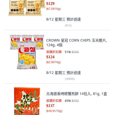
$129
(
$7.33/10g
)
8/12 星期三
預計送達
(
815
)
CROWN 皇冠 CORN CHIPS 玉米脆片,
124g, 4個
首購折扣價
51
%
$255
$124
(
$2.50/10g
)
8/12 星期三
預計送達
(
30000
)
北海道香烤螃蟹煎餅 14包入, 81g, 1盒
首購折扣價
45
%
$252
$137
(
$16.91/10g
)