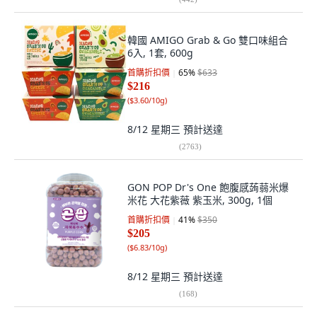
韓國 AMIGO Grab & Go 雙口味組合
6入, 1套, 600g
首購折扣價
65
%
$633
$216
(
$3.60/10g
)
8/12 星期三
預計送達
(
2763
)
GON POP Dr's One 飽腹感蒟蒻米爆
米花 大花紫薇 紫玉米, 300g, 1個
首購折扣價
41
%
$350
$205
(
$6.83/10g
)
8/12 星期三
預計送達
(
168
)