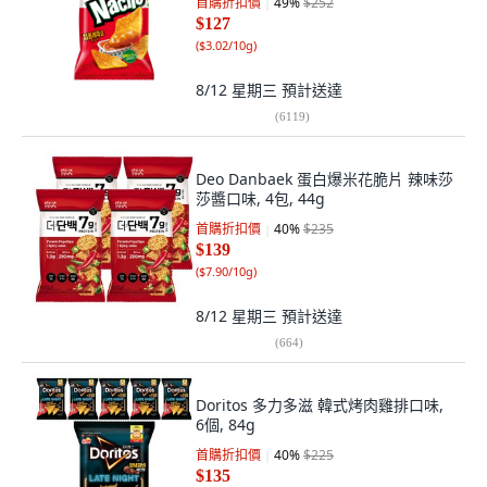
首購折扣價
49
%
$252
$127
(
$3.02/10g
)
8/12 星期三
預計送達
(
6119
)
Deo Danbaek 蛋白爆米花脆片 辣味莎
莎醬口味, 4包, 44g
首購折扣價
40
%
$235
$139
(
$7.90/10g
)
8/12 星期三
預計送達
(
664
)
Doritos 多力多滋 韓式烤肉雞排口味,
6個, 84g
首購折扣價
40
%
$225
$135