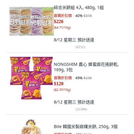
綜合米餅組 4入, 480g, 1組
首購折扣價
40
%
$378
$226
(
$4.71/10g
)
8/12 星期三
預計送達
(
8232
)
NONGSHIM 農心 蜂蜜麻花捲餅乾,
169g, 3包
首購折扣價
49
%
$236
$120
(
$2.37/10g
)
8/12 星期三
預計送達
(
21586
)
Bite 韓國米製麻糬米餅, 250g, 3個