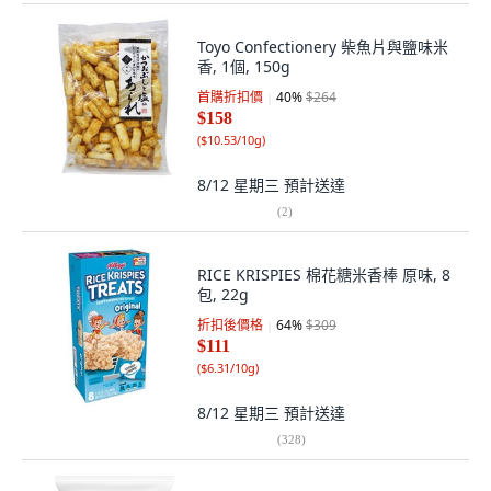
Toyo Confectionery 柴魚片與鹽味米
香, 1個, 150g
首購折扣價
40
%
$264
$158
(
$10.53/10g
)
8/12 星期三
預計送達
(
2
)
RICE KRISPIES 棉花糖米香棒 原味, 8
包, 22g
折扣後價格
64
%
$309
$111
(
$6.31/10g
)
8/12 星期三
預計送達
(
328
)