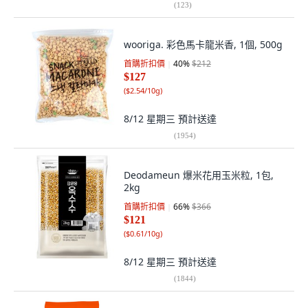
(
123
)
wooriga. 彩色馬卡龍米香, 1個, 500g
首購折扣價
40
%
$212
$127
(
$2.54/10g
)
8/12 星期三
預計送達
(
1954
)
Deodameun 爆米花用玉米粒, 1包,
2kg
首購折扣價
66
%
$366
$121
(
$0.61/10g
)
8/12 星期三
預計送達
(
1844
)