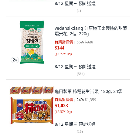
8/12 星期三
預計送達
(
1
)
vedansikdang 江原道玉米製造的甜菊
爆米花, 2個, 220g
首購折扣價
56
%
$328
$144
(
$3.27/10g
)
8/12 星期三
預計送達
(
584
)
龜田製菓 柿種花生米果, 180g, 24袋
首購折扣價
24
%
$1,359
$1,023
(
$2.37/10g
)
8/12 星期三
預計送達
(
16
)