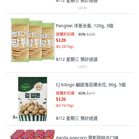
8/12 星期三
預計送達
(
214
)
Pangtwi 洋蔥米香, 120g, 3個
首購折扣價
40
%
$200
$120
(
$3.33/10g
)
8/12 星期三
預計送達
(
167
)
CJ bibigo 鹹甜海苔爆米花, 80g, 5個
首購折扣價
40
%
$211
$126
(
$3.15/10g
)
8/12 星期三
預計送達
darda popcorn 電影院綜合口味,