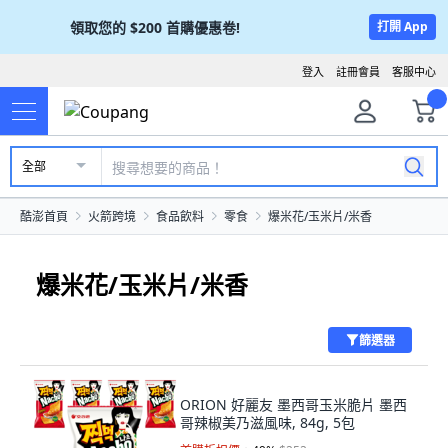
領取您的
$200
首購優惠卷!
打開 App
登入
註冊會員
客服中心
全部
酷澎首頁
火箭跨境
食品飲料
零食
爆米花/玉米片/米香
爆米花/玉米片/米香
篩選器
ORION 好麗友 墨西哥玉米脆片 墨西
哥辣椒美乃滋風味, 84g, 5包