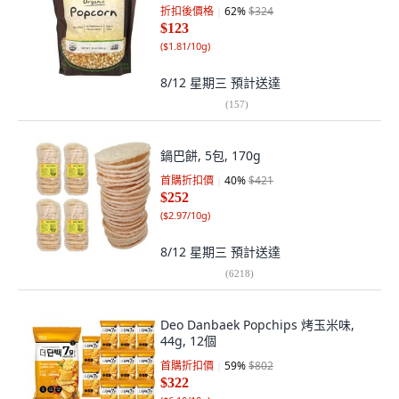
折扣後價格
62
%
$324
$123
(
$1.81/10g
)
8/12 星期三
預計送達
(
157
)
鍋巴餅, 5包, 170g
首購折扣價
40
%
$421
$252
(
$2.97/10g
)
8/12 星期三
預計送達
(
6218
)
Deo Danbaek Popchips 烤玉米味,
44g, 12個
首購折扣價
59
%
$802
$322