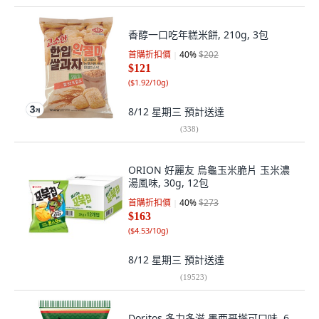
香醇一口吃年糕米餅, 210g, 3包
首購折扣價
40
%
$202
$121
(
$1.92/10g
)
8/12 星期三
預計送達
(
338
)
ORION 好麗友 烏龜玉米脆片 玉米濃
湯風味, 30g, 12包
首購折扣價
40
%
$273
$163
(
$4.53/10g
)
8/12 星期三
預計送達
(
19523
)
Doritos 多力多滋 墨西哥塔可口味, 6