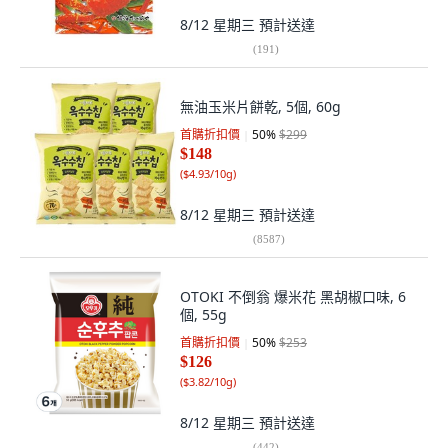
8/12 星期三
預計送達
(
191
)
無油玉米片餅乾, 5個, 60g
首購折扣價
50
%
$299
$148
(
$4.93/10g
)
8/12 星期三
預計送達
(
8587
)
OTOKI 不倒翁 爆米花 黑胡椒口味, 6
個, 55g
首購折扣價
50
%
$253
$126
(
$3.82/10g
)
8/12 星期三
預計送達
(
442
)