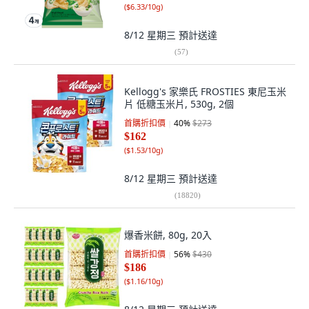
(
$6.33/10g
)
8/12 星期三
預計送達
(
57
)
Kellogg's 家樂氏 FROSTIES 東尼玉米
片 低糖玉米片, 530g, 2個
首購折扣價
40
%
$273
$162
(
$1.53/10g
)
8/12 星期三
預計送達
(
18820
)
爆香米餅, 80g, 20入
首購折扣價
56
%
$430
$186
(
$1.16/10g
)