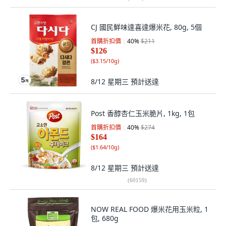
CJ 國民鮮味達喜達爆米花, 80g, 5個
首購折扣價
40
%
$211
$126
(
$3.15/10g
)
8/12 星期三
預計送達
Post 香醇杏仁玉米脆片, 1kg, 1包
首購折扣價
40
%
$274
$164
(
$1.64/10g
)
8/12 星期三
預計送達
(
60159
)
NOW REAL FOOD 爆米花用玉米粒, 1
包, 680g