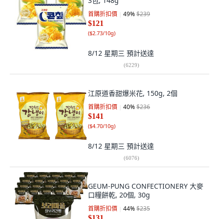
3包, 148g
首購折扣價
49
%
$239
$121
(
$2.73/10g
)
8/12 星期三
預計送達
(
6229
)
江原道香甜爆米花, 150g, 2個
首購折扣價
40
%
$236
$141
(
$4.70/10g
)
8/12 星期三
預計送達
(
6076
)
GEUM-PUNG CONFECTIONERY 大麥
口糧餅乾, 20個, 30g
首購折扣價
44
%
$235
$131