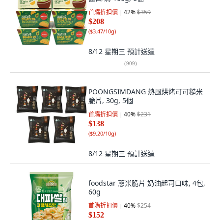
首購折扣價
42
%
$359
$208
(
$3.47/10g
)
8/12 星期三
預計送達
(
909
)
POONGSIMDANG 熱風烘烤可可糙米
脆片, 30g, 5個
首購折扣價
40
%
$231
$138
(
$9.20/10g
)
8/12 星期三
預計送達
foodstar 蔥米脆片 奶油起司口味, 4包,
60g
首購折扣價
40
%
$254
$152