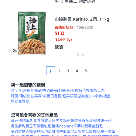
8/12 星期三
預計送達
山脇製菓 Karinto, 2個, 117g
首購折扣價
40
%
$220
$132
(
$5.64/10g
)
缺貨
(
142
)
2
3
4
5
1
與一起瀏覽的類別
洋芋片/地瓜片
餅乾/夾心餅/蘇打餅
派/蛋糕
特色零嘴
巧克力
韓菓/傳統點心
果凍/羊羹
口香糖/糖果類
原型零食
DIY零食/禮盒
嬰幼兒零食
您可能會喜歡的其他產品
華元
卡啦姆久
素食餅乾
大陸零食
蹄筋
米蛋捲
好多魚
微波爆米花
烏龜餅乾黃豆
可頌麵包
脆薯條
nobrand洋芋片紫薯
鹹餅乾
張君雅點心麵
仙貝酥
地瓜餅
卡迪那
蜜地瓜
紫地瓜條
桃酥
統一脆麵