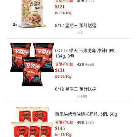
首購折扣價
40
%
$203
$121
(
$1.61/10g
)
8/12 星期三
預計送達
(
41
)
LOTTE 樂天 玉米脆角 甜辣口味,
134g, 3包
首購折扣價
42
%
$228
$131
(
$3.26/10g
)
8/12 星期三
預計送達
(
7448
)
熱風烘烤無油糙米脆片, 5個, 60g
首購折扣價
49
%
$285
$145
(
$4.83/10g
)