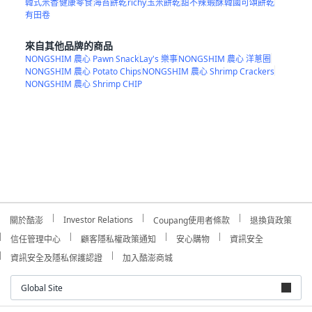
韓式米香
健康零食
海苔餅乾
richy
玉米餅乾
甜不辣
蝦酥
韓國可頌餅乾
有田卷
來自其他品牌的商品
NONGSHIM 農心 Pawn Snack
Lay's 樂事
NONGSHIM 農心 洋蔥圈
NONGSHIM 農心 Potato Chips
NONGSHIM 農心 Shrimp Crackers
NONGSHIM 農心 Shrimp CHIP
Investor Relations
關於酷澎
Coupang使用者條款
退換貨政策
信任管理中心
顧客隱私權政策通知
安心購物
資訊安全
資訊安全及隱私保護認證
加入酷澎商城
Global Site