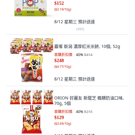
$152
(
$3.19/10g
)
8/12 星期三
預計送達
(
102
)
巖塚 新潟 濃厚紅米米餅, 10個, 52g
首購折扣價
40
%
$414
$248
(
$4.77/10g
)
8/12 星期三
預計送達
ORION 好麗友 新龍芝 楓糖奶油口味,
70g, 5個
首購折扣價
40
%
$215
$129
(
$3.69/10g
)