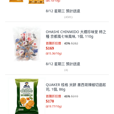
(
$6.10/10g
)
8/12 星期三
預計送達
(
4501
)
OHASHI CHINMIDO 大橋珍味堂 柿之
種 京都風七味風味, 1個, 110g
首購折扣價
40
%
$282
$169
(
$15.36/10g
)
8/12 星期三
預計送達
(
4
)
QUAKER 桂格 米餅 墨西哥辣椒切達起
司, 1個, 86g
首購折扣價
46
%
$319
$170
(
$19.77/10g
)