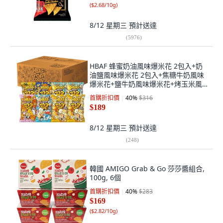
(
$2.68/10g
)
8/12 星期三
預計送達
(
5976
)
HBAF 蜂蜜奶油風味爆米花 2包入+奶
油鹽風味爆米花 2包入+焦糖牛奶風味
爆米花+鹽牛奶風味爆米花+烤玉米風
味爆米花+切達起司風味爆米花組
首購折扣價
40
%
$316
570g, 1組
$189
8/12 星期三
預計送達
(
248
)
韓國 AMIGO Grab & Go 莎莎醬組合,
100g, 6個
首購折扣價
40
%
$283
$169
(
$2.82/10g
)