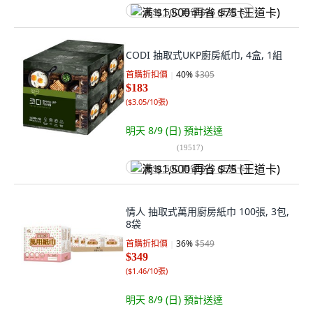
满 $1,500 再省 $75 (王道卡)
CODI 抽取式UKP廚房紙巾, 4盒, 1組
首購折扣價
40
%
$305
$183
(
$3.05/10張
)
明天 8/9 (日)
預計送達
(
19517
)
满 $1,500 再省 $75 (王道卡)
情人 抽取式萬用廚房紙巾 100張, 3包,
8袋
首購折扣價
36
%
$549
$349
(
$1.46/10張
)
明天 8/9 (日)
預計送達