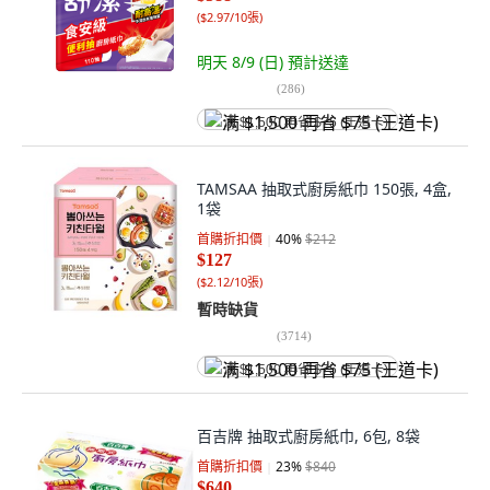
(
$2.97/10張
)
明天 8/9 (日)
預計送達
(
286
)
满 $1,500 再省 $75 (王道卡)
TAMSAA 抽取式廚房紙巾 150張, 4盒,
1袋
首購折扣價
40
%
$212
$127
(
$2.12/10張
)
暫時缺貨
(
3714
)
满 $1,500 再省 $75 (王道卡)
百吉牌 抽取式廚房紙巾, 6包, 8袋
首購折扣價
23
%
$840
$640