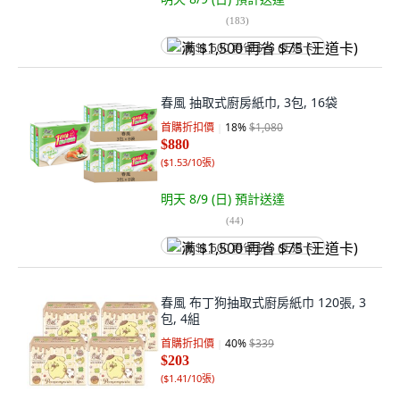
(
183
)
满 $1,500 再省 $75 (王道卡)
春風 抽取式廚房紙巾, 3包, 16袋
首購折扣價
18
%
$1,080
$880
(
$1.53/10張
)
明天 8/9 (日)
預計送達
(
44
)
满 $1,500 再省 $75 (王道卡)
春風 布丁狗抽取式廚房紙巾 120張, 3
包, 4組
首購折扣價
40
%
$339
$203
(
$1.41/10張
)