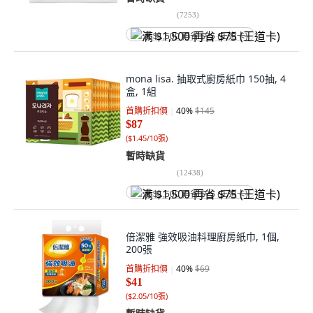
(
7253
)
满 $1,500 再省 $75 (王道卡)
mona lisa. 抽取式廚房紙巾 150抽, 4
盒, 1組
首購折扣價
40
%
$145
$87
(
$1.45/10張
)
暫時缺貨
(
12438
)
满 $1,500 再省 $75 (王道卡)
倍潔雅 強效吸油料理廚房紙巾, 1個,
200張
首購折扣價
40
%
$69
$41
(
$2.05/10張
)