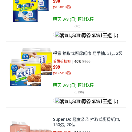
$90
(
$1.50/10張
)
明天 8/9 (日)
預計送達
(
48
)
满 $1,500 再省 $75 (王道卡)
得意 抽取式廚房紙巾 易手抽, 3包, 2袋
首購折扣價
40
%
$166
$99
(
$1.65/10張
)
明天 8/9 (日)
預計送達
(
5196
)
满 $1,500 再省 $75 (王道卡)
Super Do 極度朵朵 抽取式廚房紙巾,
150張, 20個