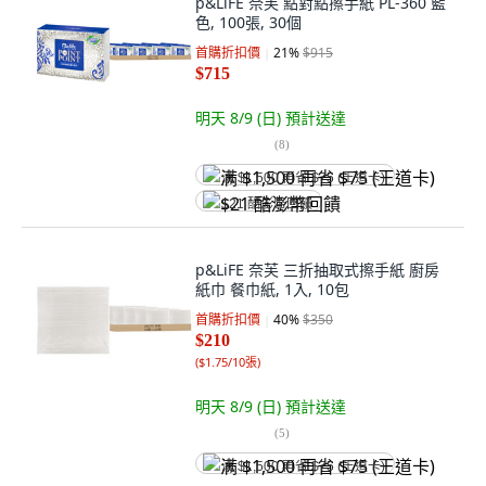
p&LiFE 奈芙 點對點擦手紙 PL-360 藍
色, 100張, 30個
首購折扣價
21
%
$915
$715
明天 8/9 (日)
預計送達
(
8
)
满 $1,500 再省 $75 (王道卡)
$21 酷澎幣回饋
p&LiFE 奈芙 三折抽取式擦手紙 廚房
紙巾 餐巾紙, 1入, 10包
首購折扣價
40
%
$350
$210
(
$1.75/10張
)
明天 8/9 (日)
預計送達
(
5
)
满 $1,500 再省 $75 (王道卡)