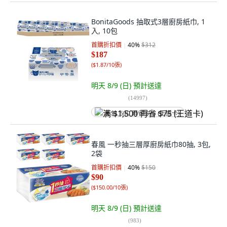
BonitaGoods 抽取式3層廚房紙巾, 1
入, 10包
首購折扣價
40
%
$312
$187
(
$1.87/10張
)
明天 8/9 (日)
預計送達
(
14997
)
满 $1,500 再省 $75 (王道卡)
春風 一秒抽三層厚廚房紙巾80抽, 3包,
2袋
首購折扣價
40
%
$150
$90
(
$150.00/10張
)
明天 8/9 (日)
預計送達
(
983
)