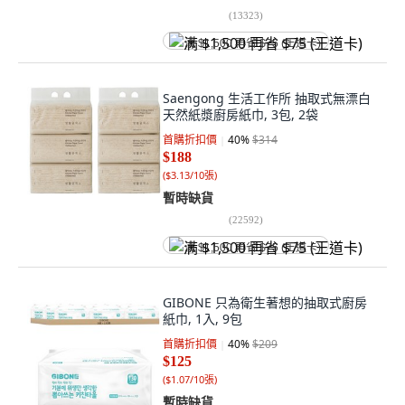
(
13323
)
满 $1,500 再省 $75 (王道卡)
Saengong 生活工作所 抽取式無漂白
天然紙漿廚房紙巾, 3包, 2袋
首購折扣價
40
%
$314
$188
(
$3.13/10張
)
暫時缺貨
(
22592
)
满 $1,500 再省 $75 (王道卡)
GIBONE 只為衛生著想的抽取式廚房
紙巾, 1入, 9包
首購折扣價
40
%
$209
$125
(
$1.07/10張
)
暫時缺貨