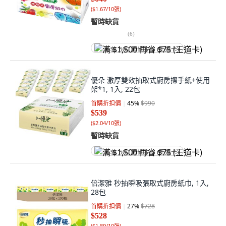
(
$1.67/10張
)
暫時缺貨
(
6
)
满 $1,500 再省 $75 (王道卡)
優朵 激厚雙效抽取式廚房擦手紙+使用
架*1, 1入, 22包
首購折扣價
45
%
$990
$539
(
$2.04/10張
)
暫時缺貨
满 $1,500 再省 $75 (王道卡)
倍潔雅 秒抽瞬吸張取式廚房紙巾, 1入,
28包
首購折扣價
27
%
$728
$528
(
$1.89/10張
)