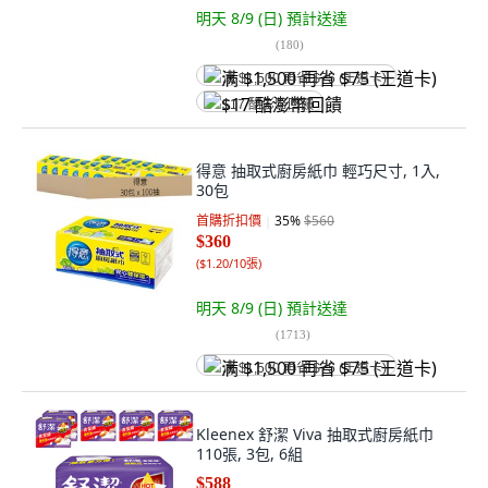
明天 8/9 (日)
預計送達
(
180
)
满 $1,500 再省 $75 (王道卡)
$17 酷澎幣回饋
得意 抽取式廚房紙巾 輕巧尺寸, 1入,
30包
首購折扣價
35
%
$560
$360
(
$1.20/10張
)
明天 8/9 (日)
預計送達
(
1713
)
满 $1,500 再省 $75 (王道卡)
Kleenex 舒潔 Viva 抽取式廚房紙巾
110張, 3包, 6組
$588