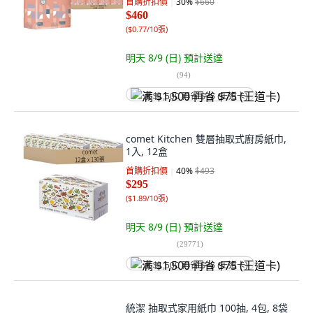
首購折扣價
30
%
$660
$460
(
$0.77/10張
)
明天 8/9 (日)
預計送達
(
94
)
满 $1,500 再省 $75 (王道卡)
comet Kitchen 雙層抽取式廚房紙巾,
1入, 12盒
首購折扣價
40
%
$493
$295
(
$1.89/10張
)
明天 8/9 (日)
預計送達
(
29771
)
满 $1,500 再省 $75 (王道卡)
統潔 抽取式家用紙巾 100抽, 4包, 8袋