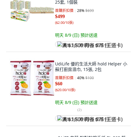
25套, 1個裝
首購折扣價
28
%
$699
$499
(
$2.00/10張
)
明天 8/9 (日)
預計送達
满 $1,500 再省 $75 (王道卡)
UdiLife 優的生活大師 hold Helper 小
蘇打廚房濕巾, 15張, 2包
首購折扣價
40
%
$100
$60
(
$20.00/10張
)
明天 8/9 (日)
預計送達
(
2
)
满 $1,500 再省 $75 (王道卡)