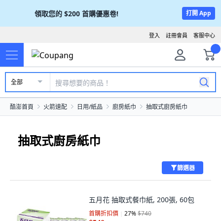
領取您的
$200
首購優惠卷!
打開 App
登入
註冊會員
客服中心
全部
酷澎首頁
火箭速配
日用/紙品
廚房紙巾
抽取式廚房紙巾
抽取式廚房紙巾
篩選器
五月花 抽取式餐巾紙, 200張, 60包
首購折扣價
27
%
$740