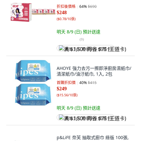
折扣後價格
64
%
$690
$248
(
$0.78/10張
)
明天 8/9 (日)
預計送達
(
9
)
满 $1,500 再省 $75 (王道卡)
AHOYE 強力去污一擦即淨廚房濕紙巾/
清潔紙巾/油汙紙巾, 1入, 2包
首購折扣價
40
%
$415
$249
(
$15.56/10張
)
明天 8/9 (日)
預計送達
满 $1,500 再省 $75 (王道卡)
p&LiFE 奈芙 抽取式廚巾 綠版 100張,