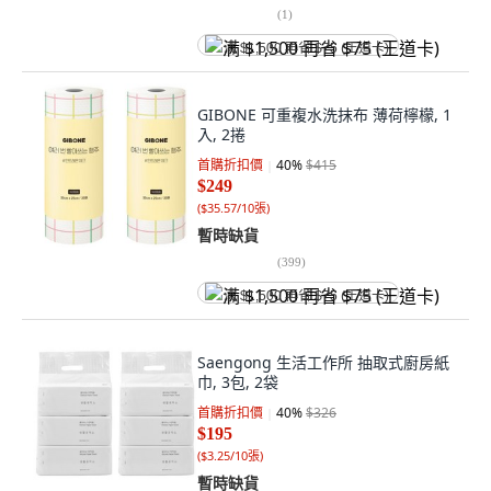
(
1
)
满 $1,500 再省 $75 (王道卡)
GIBONE 可重複水洗抹布 薄荷檸檬, 1
入, 2捲
首購折扣價
40
%
$415
$249
(
$35.57/10張
)
暫時缺貨
(
399
)
满 $1,500 再省 $75 (王道卡)
Saengong 生活工作所 抽取式廚房紙
巾, 3包, 2袋
首購折扣價
40
%
$326
$195
(
$3.25/10張
)
暫時缺貨