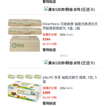
暫時缺貨
满 $1,500 再省 $75 (王道卡)
KleanNara 可綠納樂 抽取式無漂白天
然紙漿廚房紙巾, 6盒, 2組
首購折扣價
36
%
$544
$344
(
$2.87/10張
)
暫時缺貨
(
6423
)
满 $1,500 再省 $75 (王道卡)
p&LiFE 奈芙 抽取式廚巾 綠款, 5包, 5
袋
首購折扣價
28
%
$699
$499
(
$2.00/10張
)
暫時缺貨