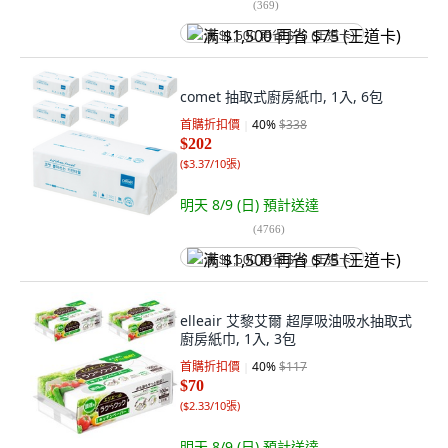
(
369
)
满 $1,500 再省 $75 (王道卡)
comet 抽取式廚房紙巾, 1入, 6包
首購折扣價
40
%
$338
$202
(
$3.37/10張
)
明天 8/9 (日)
預計送達
(
4766
)
满 $1,500 再省 $75 (王道卡)
elleair 艾黎艾爾 超厚吸油吸水抽取式
廚房紙巾, 1入, 3包
首購折扣價
40
%
$117
$70
(
$2.33/10張
)
明天 8/9 (日)
預計送達