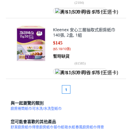
(
2104
)
满 $1,500 再省 $75 (王道卡)
Kleenex 安心三層抽取式廚房紙巾
140張, 2盒, 1組
$145
(
$5.18/10張
)
暫時缺貨
(
61585
)
满 $1,500 再省 $75 (王道卡)
1
與一起瀏覽的類別
廚房捲筒紙巾
可水洗/水洗型紙巾
您可能會喜歡的其他產品
舒潔廚房紙巾
得意廚房紙巾
餐巾紙
吸水紙
春風廚房紙巾
得意