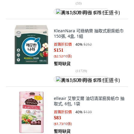
(
33
)
满 $1,500 再省 $75 (王道卡)
KleanNara 可綠納樂 抽取式廚房紙巾
150張, 4盒, 1組
首購折扣價
40
%
$252
$151
(
$2.52/10張
)
暫時缺貨
(
11729
)
满 $1,500 再省 $75 (王道卡)
elleair 艾黎艾爾 油切清潔廚房紙巾 抽
取式, 6包, 1袋
首購折扣價
40
%
$139
$83
(
$1.73/10張
)
暫時缺貨