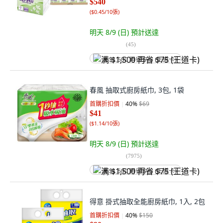
$540
(
$0.45/10張
)
明天 8/9 (日)
預計送達
(
45
)
满 $1,500 再省 $75 (王道卡)
春風 抽取式廚房紙巾, 3包, 1袋
首購折扣價
40
%
$69
$41
(
$1.14/10張
)
明天 8/9 (日)
預計送達
(
7975
)
满 $1,500 再省 $75 (王道卡)
得意 掛式抽取全能廚房紙巾, 1入, 2包
首購折扣價
40
%
$150