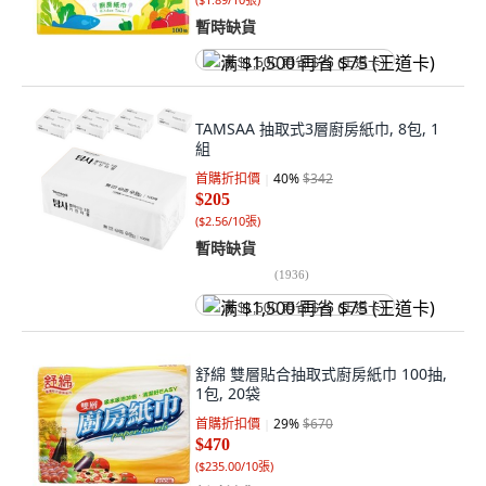
暫時缺貨
满 $1,500 再省 $75 (王道卡)
TAMSAA 抽取式3層廚房紙巾, 8包, 1
組
首購折扣價
40
%
$342
$205
(
$2.56/10張
)
暫時缺貨
(
1936
)
满 $1,500 再省 $75 (王道卡)
舒綿 雙層貼合抽取式廚房紙巾 100抽,
1包, 20袋
首購折扣價
29
%
$670
$470
(
$235.00/10張
)