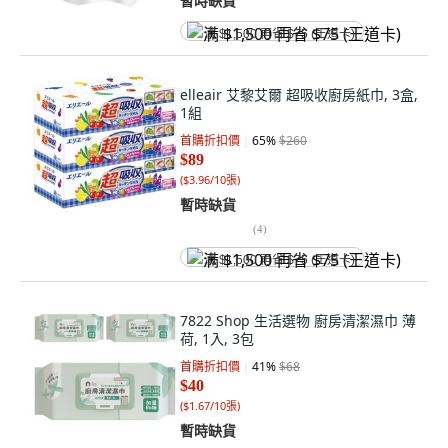
暫時缺貨
满 $1,500 再省 $75 (王道卡)
elleair 艾黎艾爾 超吸收廚房紙巾, 3盒,
1組
首購折扣價
65
%
$260
$89
(
$3.96/10張
)
暫時缺貨
(
4
)
满 $1,500 再省 $75 (王道卡)
7822 Shop 生活選物 廚房清潔濕巾 薄
荷, 1入, 3包
首購折扣價
41
%
$68
$40
(
$1.67/10張
)
暫時缺貨