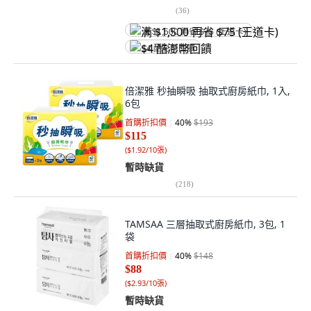
(
36
)
满 $1,500 再省 $75 (王道卡)
$4 酷澎幣回饋
倍潔雅 秒抽瞬吸 抽取式廚房紙巾, 1入,
6包
首購折扣價
40
%
$193
$115
(
$1.92/10張
)
暫時缺貨
(
218
)
TAMSAA 三層抽取式廚房紙巾, 3包, 1
袋
首購折扣價
40
%
$148
$88
(
$2.93/10張
)
暫時缺貨