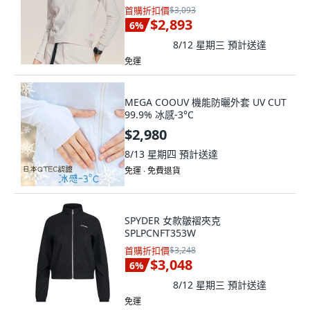
首購折扣價
$3,093
$2,893
6
%
8/12 星期三
預計送達
免運
MEGA COOUV 機能防曬外套 UV CUT
99.9% 冰感-3°C
$2,980
8/13 星期四
預計送達
免運 ∙ 免費退貨
SPYDER 女款皺褶夾克
SPLPCNFT353W
首購折扣價
$3,248
$3,048
6
%
8/12 星期三
預計送達
免運