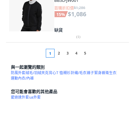
BB3LFJW001
首購折扣價
$1,286
$1,086
15
%
缺貨
(
1
)
2
3
4
5
1
與一起瀏覽的類別
防風外套
絨毛/羽絨夾克
背心
T 恤
襯衫
針織/毛衣
褲子
緊身褲
衛生衣
運動內衣/內褲
您可能會喜歡的其他產品
愛迪達外套
ua外套