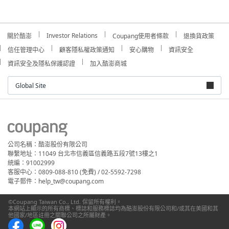
Investor Relations
關於酷澎
Coupang使用者條款
退換貨政策
信任管理中心
顧客隱私權政策通知
安心購物
資訊安全
資訊安全及隱私保護認證
加入酷澎商城
Global Site
公司名稱：酷澎股份有限公司
聯繫地址：11049 台北市信義區信義路五段7號13樓之1
統編：91002999
客服中心：0809-088-810 (免費) / 02-5592-7298
電子郵件：help_tw@coupang.com
©Coupang Taiwan Co., Ltd. 保留所有權利。
本網站上顯示的所有商標、標誌和服務標誌均為酷澎股份有限公司和/或其在美國和其
他國家/地區註冊之關聯公司之所屬財產。