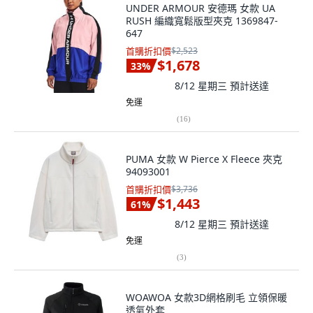
UNDER ARMOUR 安德瑪 女款 UA
RUSH 編織寬鬆版型夾克 1369847-
647
首購折扣價
$2,523
$1,678
33
%
8/12 星期三
預計送達
免運
(
16
)
PUMA 女款 W Pierce X Fleece 夾克
94093001
首購折扣價
$3,736
$1,443
61
%
8/12 星期三
預計送達
免運
(
3
)
WOAWOA 女款3D網格刷毛 立領保暖
透氣外套