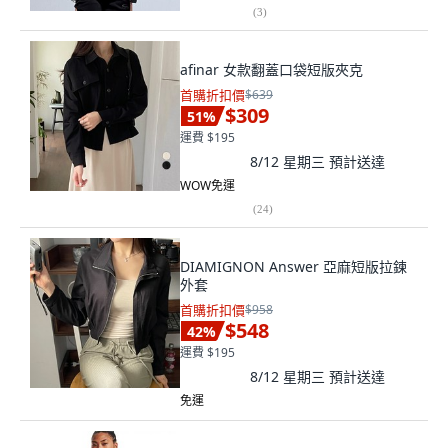
(
3
)
afinar 女款翻蓋口袋短版夾克
首購折扣價
$639
$309
51
%
運費 $195
8/12 星期三
預計送達
WOW免運
(
24
)
DIAMIGNON Answer 亞麻短版拉鍊
外套
首購折扣價
$958
$548
42
%
運費 $195
8/12 星期三
預計送達
免運