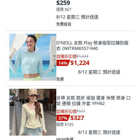
$259
運費 $67
8/12 星期三
預計送達
免費退貨
O'NEILL 女款 Play 修身版型拉鍊防磨
衣 OWTRM6557-940
首購折扣價
$1,424
$1,224
14
%
8/12 星期三
預計送達
免運
女神 女款 跑步 瑜伽 健身 休閒 修身 口
袋 連帽 拉鍊 外套 YFH82
首購折扣價
$527
$327
37
%
運費 $195
8/12 星期三
預計送達
WOW免運