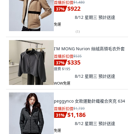
首購折扣價
$1,480
$922
37
%
8/12 星期三
預計送達
免運
(
1
)
I'M MONG Nurion 絲絨高領毛衣外套
首購折扣價
$535
$335
37
%
運費 $195
8/12 星期三
預計送達
WOW免運
peggynco 女款運動針織複合夾克 634
首購折扣價
$1,739
$1,186
31
%
8/12 星期三
預計送達
免運