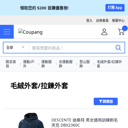
領取您的
$200
首購優惠卷!
打開 App
登入
註冊會員
客服中心
全部
酷澎首
運動/戶
運動服
女運動服
登山服
毛絨外套/拉鍊外
頁
外
飾
飾
飾
套
毛絨外套/拉鍊外套
篩選器
DESCENTE 迪桑特 男女通用訓練刷毛
夾克 DBX2360C