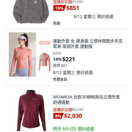
首購折扣價
$1,051
$851
19
%
8/12 星期三
預計送達
免運
運動外套 女 健身服 立領休閒跑步夾克
緊身 瑜珈外套 運動服
$259
$221
14
%
運費 $67
8/12 星期三
預計送達
免費退貨
WOAWOA 女款3D網格刷毛立領外套
舒適運動
首購折扣價
$2,230
$2,030
8
%
明天 8/9 (日)
預計送達