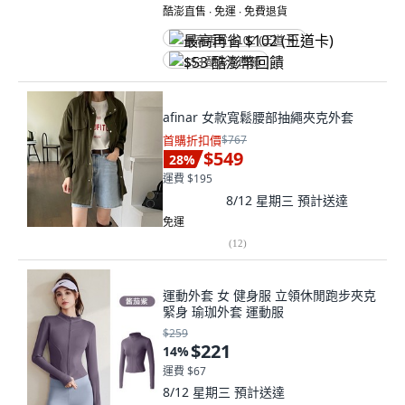
酷澎直售 ∙ 免運 ∙ 免費退貨
最高再省 $102 (王道卡)
$53 酷澎幣回饋
afinar 女款寬鬆腰部抽繩夾克外套
首購折扣價
$767
$549
28
%
運費 $195
8/12 星期三
預計送達
免運
(
12
)
運動外套 女 健身服 立領休閒跑步夾克
緊身 瑜珈外套 運動服
$259
$221
14
%
運費 $67
8/12 星期三
預計送達