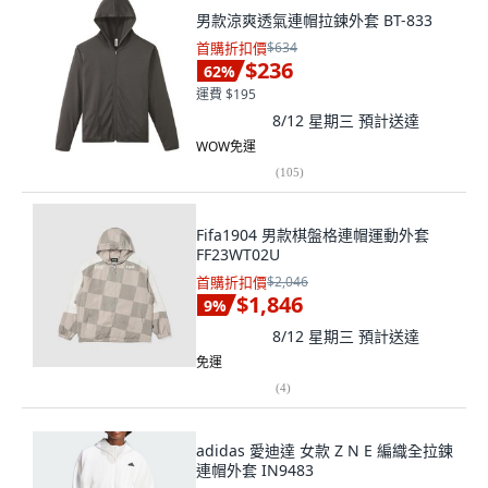
男款涼爽透氣連帽拉鍊外套 BT-833
首購折扣價
$634
$236
62
%
運費 $195
8/12 星期三
預計送達
WOW免運
(
105
)
Fifa1904 男款棋盤格連帽運動外套
FF23WT02U
首購折扣價
$2,046
$1,846
9
%
8/12 星期三
預計送達
免運
(
4
)
adidas 愛迪達 女款 Z N E 編織全拉鍊
連帽外套 IN9483