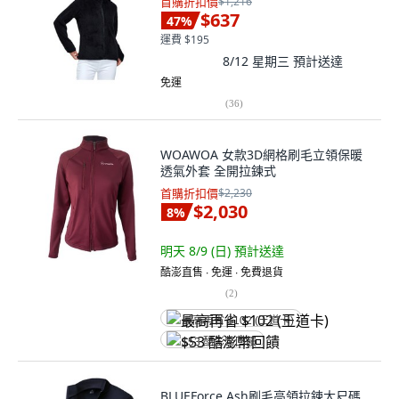
首購折扣價
$1,216
$637
47
%
運費 $195
8/12 星期三
預計送達
免運
(
36
)
WOAWOA 女款3D網格刷毛立領保暖
透氣外套 全開拉鍊式
首購折扣價
$2,230
$2,030
8
%
明天 8/9 (日)
預計送達
酷澎直售 ∙ 免運 ∙ 免費退貨
(
2
)
最高再省 $102 (王道卡)
$53 酷澎幣回饋
BLUEForce Ash刷毛高領拉鍊大尺碼