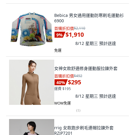
Bebica 男女通用運動防寒刷毛運動衫
6900
首購折扣價
$2,110
$1,910
9
%
8/12 星期三
預計送達
免運
女神女款舒適修身運動服拉鍊外套
首購折扣價
$492
$295
40
%
運費 $195
8/12 星期三
預計送達
WOW免運
(
1
)
rrig 女款跑步刷毛連帽拉鍊外套
RZJP7201