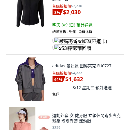
首購折扣價
$2,230
$2,030
8
%
明天 8/9 (日)
預計送達
酷澎直售 ∙ 免運 ∙ 免費退貨
最高再省 $102 (王道卡)
$53 酷澎幣回饋
adidas 愛迪達 田徑夾克 FU0727
首購折扣價
$4,227
$1,632
61
%
8/12 星期三
預計送達
免運
運動外套 女 健身服 立領休閒跑步夾克
緊身 瑜珈外套 運動服
$259