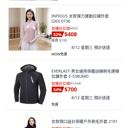
INFIOUS 女款彈力運動拉鍊外套
I263-0736
首購折扣價
$852
$408
52
%
運費 $195
8/12 星期三
預計送達
WOW免運
EVERLAST 男女通用保暖訓練刷毛連帽
拉鍊外套 E-538UMD
首購折扣價
$1,548
$700
54
%
8/12 星期三
預計送達
免運
女款領口設計保暖戶外刷毛外套 2101