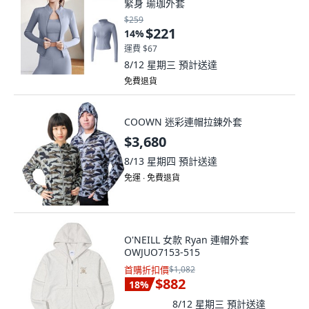
緊身 瑜珈外套
$259
$221
14
%
運費 $67
8/12 星期三
預計送達
免費退貨
COOWN 迷彩連帽拉鍊外套
$3,680
8/13 星期四
預計送達
免運 ∙ 免費退貨
O'NEILL 女款 Ryan 連帽外套
OWJUO7153-515
首購折扣價
$1,082
$882
18
%
8/12 星期三
預計送達