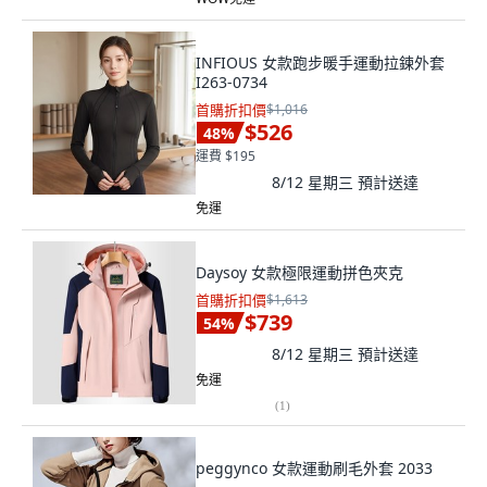
INFIOUS 女款跑步暖手運動拉鍊外套
I263-0734
首購折扣價
$1,016
$526
48
%
運費 $195
8/12 星期三
預計送達
免運
Daysoy 女款極限運動拼色夾克
首購折扣價
$1,613
$739
54
%
8/12 星期三
預計送達
免運
(
1
)
peggynco 女款運動刷毛外套 2033