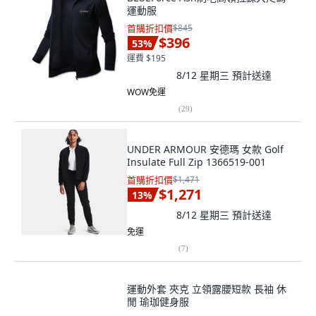
運動服
首購折扣價
$845
$396
53
%
運費 $195
8/12 星期三
預計送達
WOW免運
(
29
)
UNDER ARMOUR 安德瑪 女款 Golf
Insulate Full Zip 1366519-001
首購折扣價
$1,471
$1,271
13
%
8/12 星期三
預計送達
免運
(
7
)
運動外套 夾克 立領露腰短款 長袖 休
閒 瑜珈健身服