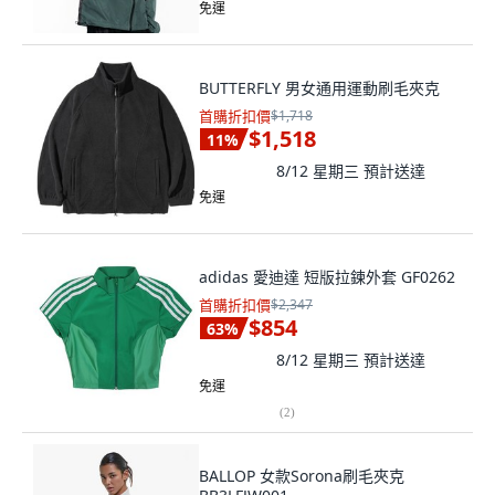
免運
BUTTERFLY 男女通用運動刷毛夾克
首購折扣價
$1,718
$1,518
11
%
8/12 星期三
預計送達
免運
adidas 愛迪達 短版拉鍊外套 GF0262
首購折扣價
$2,347
$854
63
%
8/12 星期三
預計送達
免運
(
2
)
BALLOP 女款Sorona刷毛夾克