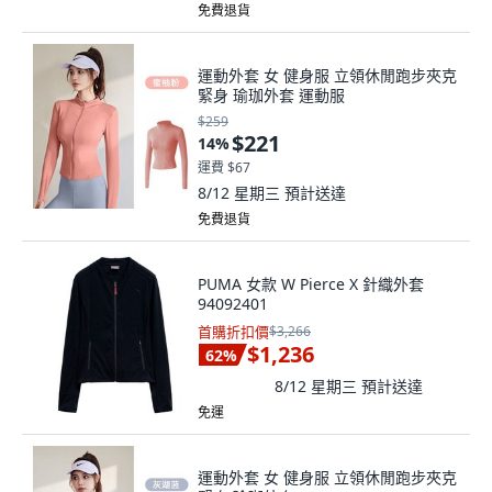
免費退貨
運動外套 女 健身服 立領休閒跑步夾克
緊身 瑜珈外套 運動服
$259
$221
14
%
運費 $67
8/12 星期三
預計送達
免費退貨
PUMA 女款 W Pierce X 針織外套
94092401
首購折扣價
$3,266
$1,236
62
%
8/12 星期三
預計送達
免運
運動外套 女 健身服 立領休閒跑步夾克