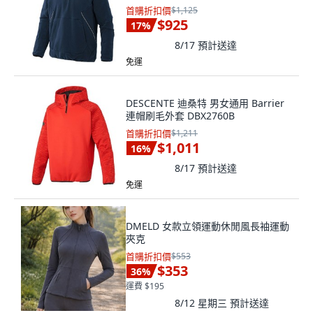
首購折扣價
$1,125
$925
17
%
8/17
預計送達
免運
DESCENTE 迪桑特 男女通用 Barrier
連帽刷毛外套 DBX2760B
首購折扣價
$1,211
$1,011
16
%
8/17
預計送達
免運
DMELD 女款立領運動休閒風長袖運動
夾克
首購折扣價
$553
$353
36
%
運費 $195
8/12 星期三
預計送達