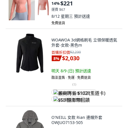
$221
14
%
運費 $67
8/12 星期三
預計送達
免費退貨
WOAWOA 3d網格刷毛 立領保暖透氣
外套-女款-黑色m
首購折扣價
$2,230
$2,030
8
%
明天 8/9 (日)
預計送達
酷澎直售 ∙ 免運 ∙ 免費退貨
(
1
)
最高再省 $102 (王道卡)
$53 酷澎幣回饋
O'NEILL 女款 Rian 連帽外套
OWJUO7153-505