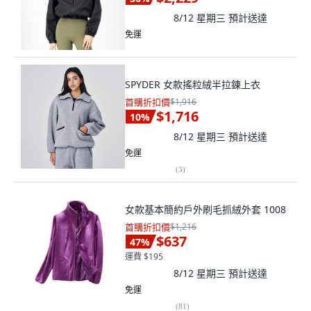
8/12 星期三
預計送達
免運
SPYDER 女款搖粒絨半拉鍊上衣
首購折扣價
$1,916
$1,716
10
%
8/12 星期三
預計送達
免運
(
3
)
女款基本簡約戶外刷毛抓絨外套 1008
首購折扣價
$1,216
$637
47
%
運費 $195
8/12 星期三
預計送達
免運
(
81
)