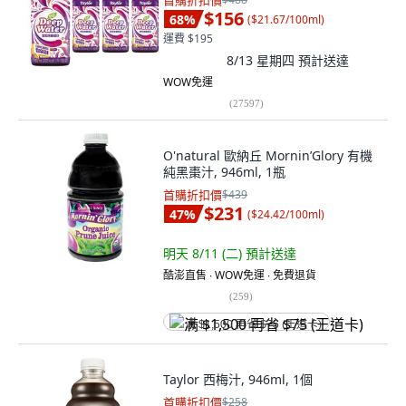
首購折扣價
$156
68
%
(
$21.67/100ml
)
運費 $195
8/13 星期四
預計送達
WOW免運
(
27597
)
O'natural 歐納丘 Mornin’Glory 有機
純黑棗汁, 946ml, 1瓶
首購折扣價
$439
$231
47
%
(
$24.42/100ml
)
明天 8/11 (二)
預計送達
酷澎直售 ∙ WOW免運 ∙ 免費退貨
(
259
)
满 $1,500 再省 $75 (王道卡)
Taylor 西梅汁, 946ml, 1個
首購折扣價
$258