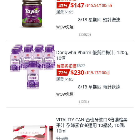
$147
43
%
(
$15.54/100ml
)
運費 $195
8/13 星期四
預計送達
WOW免運
(
55623
)
Dongwha Pharm 優質西梅汁, 120g,
10個
首購折扣價
$822
$230
72
%
(
$19.17/100g
)
運費 $195
8/13 星期四
預計送達
WOW免運
(
1231
)
VITALITY CAN 西班牙進口3倍濃縮黑
棗汁 孕婦素食者適用 10瓶裝, 10個,
10ml
$1,200