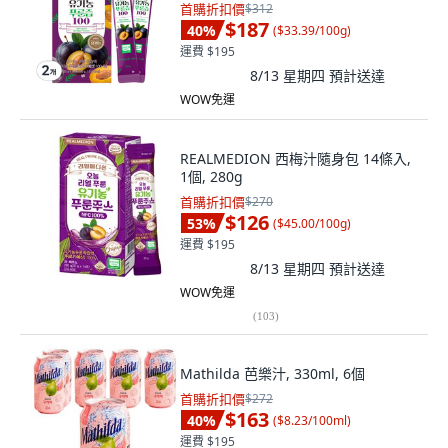
首購折扣價
$312
$187
40
%
(
$33.39/100g
)
運費 $195
8/13 星期四
預計送達
WOW免運
REALMEDION 西梅汁隨身包 14條入,
1個, 280g
首購折扣價
$270
$126
53
%
(
$45.00/100g
)
運費 $195
8/13 星期四
預計送達
WOW免運
(
103
)
Mathilda 芭樂汁, 330ml, 6個
首購折扣價
$272
$163
40
%
(
$8.23/100ml
)
運費 $195