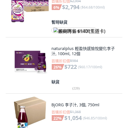
首購折扣價
$2,994
$2,794
6
%
(
$64.68/100ml
)
暫時缺貨
最高再省 $140 (王道卡)
naturalplus 輕盈快感愉悅變化李子
汁, 100ml, 12個
首購折扣價
$984
$722
26
%
(
$60.17/100ml
)
缺貨
(
220
)
BjORG 李子汁, 3個, 750ml
首購折扣價
$1,368
$1,054
22
%
(
$46.85/100ml
)