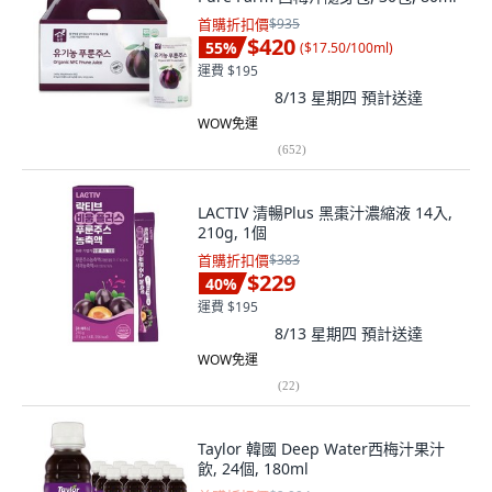
首購折扣價
$935
$420
55
%
(
$17.50/100ml
)
運費 $195
8/13 星期四
預計送達
WOW免運
(
652
)
LACTIV 清暢Plus 黑棗汁濃縮液 14入,
210g, 1個
首購折扣價
$383
$229
40
%
運費 $195
8/13 星期四
預計送達
WOW免運
(
22
)
Taylor 韓國 Deep Water西梅汁果汁
飲, 24個, 180ml