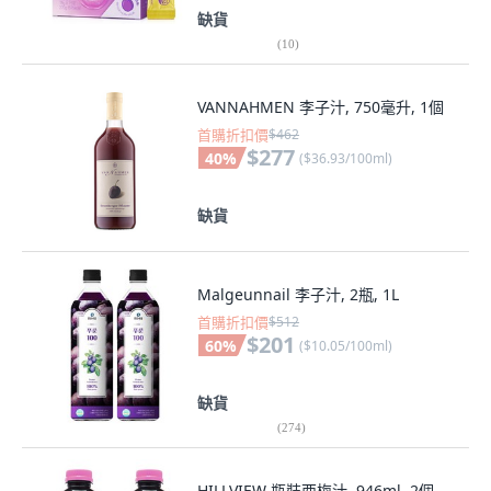
缺貨
(
10
)
VANNAHMEN 李子汁, 750毫升, 1個
首購折扣價
$462
$277
40
%
(
$36.93/100ml
)
缺貨
Malgeunnail 李子汁, 2瓶, 1L
首購折扣價
$512
$201
60
%
(
$10.05/100ml
)
缺貨
(
274
)
HILLVIEW 瓶裝西梅汁, 946ml, 2個