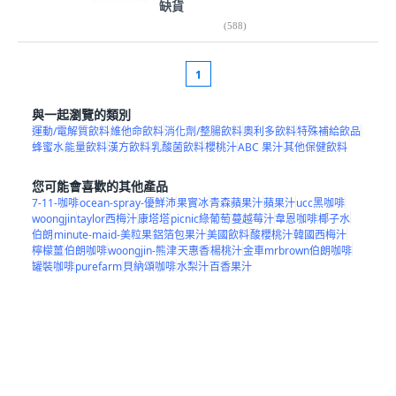
缺貨
(
588
)
1
與一起瀏覽的類別
運動/電解質飲料
維他命飲料
消化劑/整腸飲料
奧利多飲料
特殊補給飲品
蜂蜜水
能量飲料
漢方飲料
乳酸菌飲料
櫻桃汁
ABC 果汁
其他保健飲料
您可能會喜歡的其他產品
7-11-咖啡
ocean-spray-優鮮沛
果實冰
青森蘋果汁
蘋果汁
ucc黑咖啡
woongjin
taylor西梅汁
康塔塔
picnic綠葡萄
蔓越莓汁
韋恩咖啡
椰子水
伯朗
minute-maid-美粒果
鋁箔包果汁
美國飲料
酸櫻桃汁
韓國西梅汁
檸檬薑
伯朗咖啡
woongjin-熊津
天惠香
楊桃汁
金車mrbrown伯朗咖啡
罐裝咖啡
purefarm
貝納頌咖啡
水梨汁
百香果汁