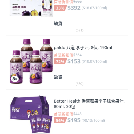
首購折扣價
$592
$392
33
%
(
$18.67/100ml
)
缺貨
(
591
)
paldo 八道 李子汁, 8個, 190ml
首購折扣價
$564
$153
72
%
(
$10.07/100ml
)
缺貨
(
350
)
Better Health 香蕉蘋果李子綜合果汁,
80ml, 30包
首購折扣價
$448
$195
56
%
(
$8.13/100ml
)