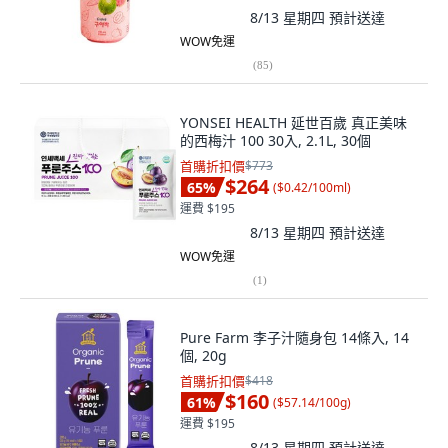
8/13 星期四
預計送達
WOW免運
(
85
)
YONSEI HEALTH 延世百歲 真正美味
的西梅汁 100 30入, 2.1L, 30個
首購折扣價
$773
$264
65
%
(
$0.42/100ml
)
運費 $195
8/13 星期四
預計送達
WOW免運
(
1
)
Pure Farm 李子汁隨身包 14條入, 14
個, 20g
首購折扣價
$418
$160
61
%
(
$57.14/100g
)
運費 $195
8/13 星期四
預計送達