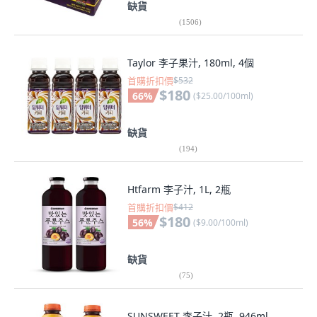
缺貨
(
1506
)
Taylor 李子果汁, 180ml, 4個
首購折扣價
$532
$180
66
%
(
$25.00/100ml
)
缺貨
(
194
)
Htfarm 李子汁, 1L, 2瓶
首購折扣價
$412
$180
56
%
(
$9.00/100ml
)
缺貨
(
75
)
SUNSWEET 李子汁, 2瓶, 946ml