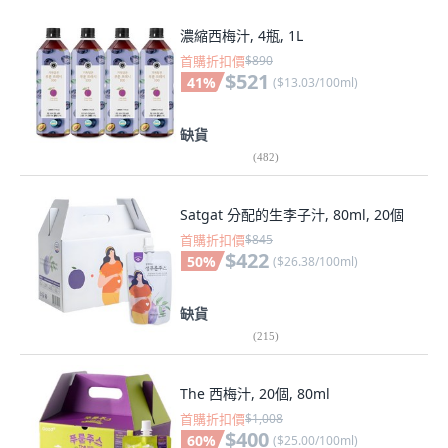
濃縮西梅汁, 4瓶, 1L
首購折扣價
$890
$521
41
%
(
$13.03/100ml
)
缺貨
(
482
)
Satgat 分配的生李子汁, 80ml, 20個
首購折扣價
$845
$422
50
%
(
$26.38/100ml
)
缺貨
(
215
)
The 西梅汁, 20個, 80ml
首購折扣價
$1,008
$400
60
%
(
$25.00/100ml
)