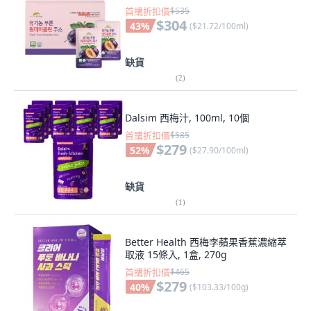
首購折扣價
$535
$304
43
%
(
$21.72/100ml
)
缺貨
(
2
)
Dalsim 西梅汁, 100ml, 10個
首購折扣價
$585
$279
52
%
(
$27.90/100ml
)
缺貨
(
1
)
Better Health 西梅李蘋果香蕉濃縮萃
取液 15條入, 1盒, 270g
首購折扣價
$465
$279
40
%
(
$103.33/100g
)