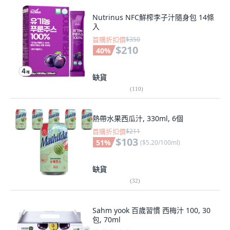
Nutrinus NFC鮮榨李子汁隨身包 14條
入
首購折扣價
$350
$210
40
%
缺貨
(
110
)
熱帶水果西瓜汁, 330ml, 6個
首購折扣價
$211
$103
51
%
(
$5.20/100ml
)
缺貨
(
32
)
Sahm yook 百歲習慣 西梅汁 100, 30
包, 70ml