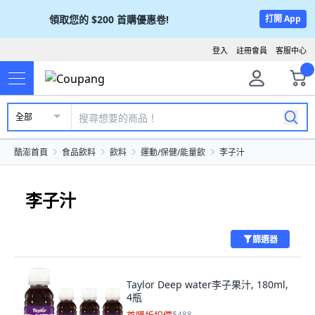
領取您的
$200
首購優惠卷!
打開 App
登入
註冊會員
客服中心
全部
酷澎首頁
食品飲料
飲料
運動/保健/能量飲
李子汁
李子汁
篩選器
Taylor Deep water李子果汁, 180ml,
4瓶
$488