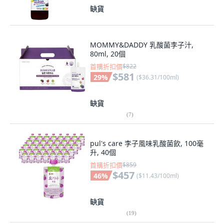
缺貨
MOMMY&DADDY 乳酸菌李子汁,
80ml, 20個
首購折扣價
$822
$581
29
%
(
$36.31/100ml
)
缺貨
(
7
)
pul's care 李子風味乳酸菌飲, 100毫
升, 40個
首購折扣價
$859
$457
46
%
(
$11.43/100ml
)
缺貨
(
19
)