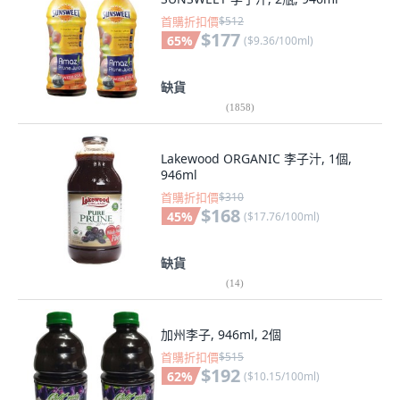
首購折扣價
$512
$177
65
%
(
$9.36/100ml
)
缺貨
(
1858
)
Lakewood ORGANIC 李子汁, 1個,
946ml
首購折扣價
$310
$168
45
%
(
$17.76/100ml
)
缺貨
(
14
)
加州李子, 946ml, 2個
首購折扣價
$515
$192
62
%
(
$10.15/100ml
)