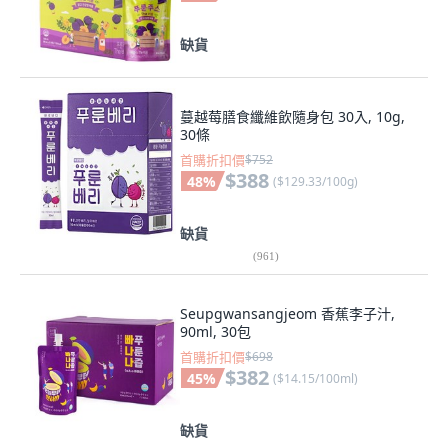
缺貨
蔓越莓膳食纖維飲隨身包 30入, 10g,
30條
首購折扣價
$752
$388
48
%
(
$129.33/100g
)
缺貨
(
961
)
Seupgwansangjeom 香蕉李子汁,
90ml, 30包
首購折扣價
$698
$382
45
%
(
$14.15/100ml
)
缺貨