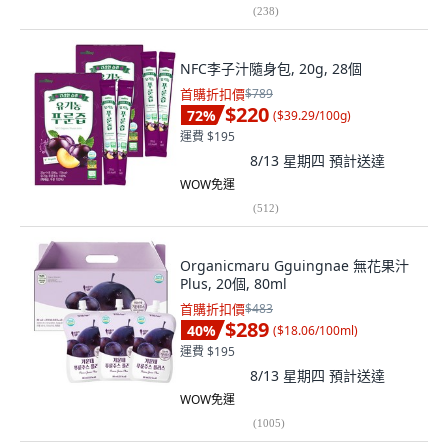
(
238
)
NFC李子汁隨身包, 20g, 28個
首購折扣價
$789
$220
72
%
(
$39.29/100g
)
運費 $195
8/13 星期四
預計送達
WOW免運
(
512
)
Organicmaru Gguingnae 無花果汁
Plus, 20個, 80ml
首購折扣價
$483
$289
40
%
(
$18.06/100ml
)
運費 $195
8/13 星期四
預計送達
WOW免運
(
1005
)