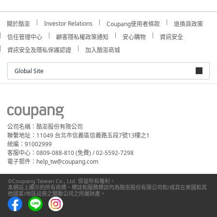
Investor Relations
關於酷澎
Coupang使用者條款
退換貨政策
信任管理中心
顧客隱私權政策通知
安心購物
資訊安全
資訊安全及隱私保護認證
加入酷澎商城
Global Site
公司名稱：酷澎股份有限公司
聯繫地址：11049 台北市信義區信義路五段7號13樓之1
統編：91002999
客服中心：0809-088-810 (免費) / 02-5592-7298
電子郵件：help_tw@coupang.com
©Coupang Taiwan Co., Ltd. 保留所有權利。
本網站上顯示的所有商標、標誌和服務標誌均為酷澎股份有限公司和/或其在美國和其
他國家/地區註冊之關聯公司之所屬財產。