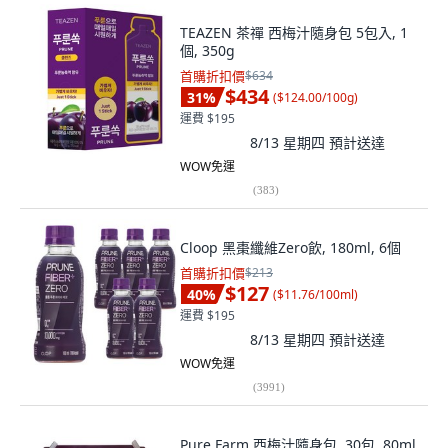
TEAZEN 茶禪 西梅汁隨身包 5包入, 1
個, 350g
首購折扣價
$634
$434
31
%
(
$124.00/100g
)
運費 $195
8/13 星期四
預計送達
WOW免運
(
383
)
Cloop 黑棗纖維Zero飲, 180ml, 6個
首購折扣價
$213
$127
40
%
(
$11.76/100ml
)
運費 $195
8/13 星期四
預計送達
WOW免運
(
3991
)
Pure Farm 西梅汁隨身包, 30包, 80ml