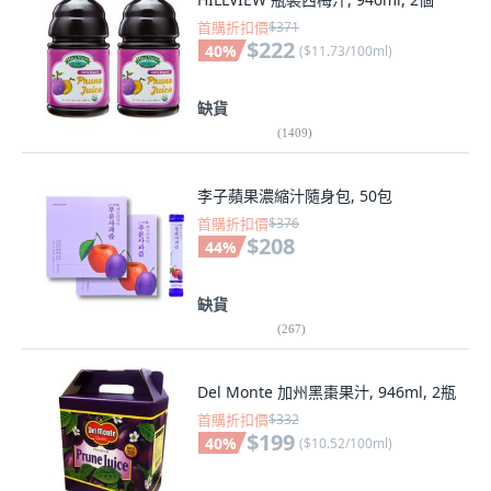
首購折扣價
$371
$222
40
%
(
$11.73/100ml
)
缺貨
(
1409
)
李子蘋果濃縮汁隨身包, 50包
首購折扣價
$376
$208
44
%
缺貨
(
267
)
Del Monte 加州黑棗果汁, 946ml, 2瓶
首購折扣價
$332
$199
40
%
(
$10.52/100ml
)