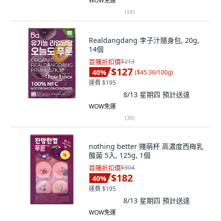
WOW免運
(
10
)
Realdangdang 李子汁隨身包, 20g,
14個
首購折扣價
$213
$127
40
%
(
$45.36/100g
)
運費 $195
8/13 星期四
預計送達
WOW免運
(
39
)
nothing better 賤萌杯 高濃度西梅乳
酸菌 5入, 125g, 1個
首購折扣價
$304
$182
40
%
運費 $195
8/13 星期四
預計送達
WOW免運