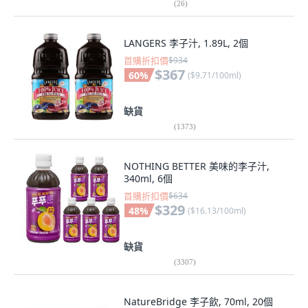
(
26
)
LANGERS 李子汁, 1.89L, 2個
首購折扣價
$934
$367
60
%
(
$9.71/100ml
)
缺貨
(
1373
)
NOTHING BETTER 美味的李子汁,
340ml, 6個
首購折扣價
$634
$329
48
%
(
$16.13/100ml
)
缺貨
(
3307
)
NatureBridge 李子飲, 70ml, 20個