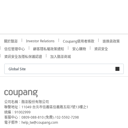
Investor Relations
關於酷澎
Coupang使用者條款
退換貨政策
信任管理中心
顧客隱私權政策通知
安心購物
資訊安全
資訊安全及隱私保護認證
加入酷澎商城
Global Site
公司名稱：酷澎股份有限公司
聯繫地址：11049 台北市信義區信義路五段7號13樓之1
統編：91002999
客服中心：0809-088-810 (免費) / 02-5592-7298
電子郵件：help_tw@coupang.com