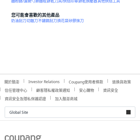
麵粉篩/濾網勺
擀麵棍
餅乾刀具/烘焙印章
餅乾擠壓器
其他烘焙工具
您可能會喜歡的其他產品
奶油刮刀
切麵刀
不鏽鋼刮刀
擠花袋
矽膠抹刀
Investor Relations
關於酷澎
Coupang使用者條款
退換貨政策
信任管理中心
顧客隱私權政策通知
安心購物
資訊安全
資訊安全及隱私保護認證
加入酷澎商城
Global Site