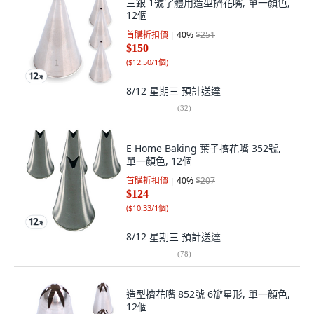
三銀 1號字體用造型擠花嘴, 單一顏色,
12個
首購折扣價
40
%
$251
$150
(
$12.50/1個
)
8/12 星期三
預計送達
(
32
)
E Home Baking 葉子擠花嘴 352號,
單一顏色, 12個
首購折扣價
40
%
$207
$124
(
$10.33/1個
)
8/12 星期三
預計送達
(
78
)
造型擠花嘴 852號 6瓣星形, 單一顏色,
12個