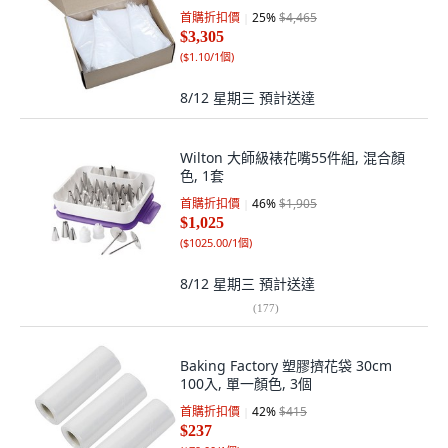
首購折扣價
25
%
$4,465
$3,305
(
$1.10/1個
)
8/12 星期三
預計送達
Wilton 大師級裱花嘴55件組, 混合顏
色, 1套
首購折扣價
46
%
$1,905
$1,025
(
$1025.00/1個
)
8/12 星期三
預計送達
(
177
)
Baking Factory 塑膠擠花袋 30cm
100入, 單一顏色, 3個
首購折扣價
42
%
$415
$237