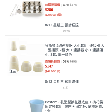
首購折扣價
40
%
$478
$286
(
$286.00/1個
)
8/12 星期三
預計送達
(
989
)
貝斯頓 2環連接器 大小套組, 連接器 大
+ 連接頭 2種 大 + 連接器 小 + 連接頭
小, 3套, 單一顏色
首購折扣價
58
%
$352
$147
(
$49.00/1個
)
8/12 星期三
預計送達
(
11
)
Bestom 8孔造型擠花器底座 + 擠花袋
固定杯套組, 底座 + 固定杯, 隨機出貨,
1套