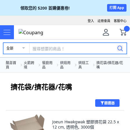
領取您的
$200
首購優惠卷!
打開 App
登入
註冊會員
客服中心
全部
酷澎首
火箭跨
餐廚用
烘焙用
烘焙工
擠花袋/擠花器/花
頁
境
品
品
具
嘴
擠花袋/擠花器/花嘴
篩選器
Joeun Hwakgwak 塑膠擠花袋 22.5 x
12 cm, 透明色, 3000個