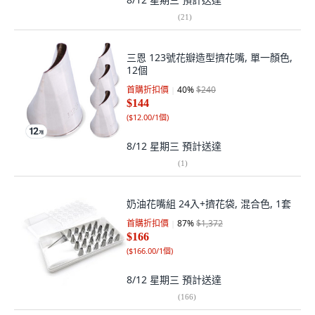
(
21
)
三恩 123號花瓣造型擠花嘴, 單一顏色,
12個
首購折扣價
40
%
$240
$144
(
$12.00/1個
)
8/12 星期三
預計送達
(
1
)
奶油花嘴組 24入+擠花袋, 混合色, 1套
首購折扣價
87
%
$1,372
$166
(
$166.00/1個
)
8/12 星期三
預計送達
(
166
)