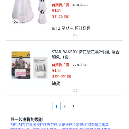
首購折扣價
40
%
$235
$141
(
$11.75/1個
)
8/12 星期三
預計送達
(
17
)
STAR BAKERY 擠花袋花嘴2件組, 混合
顏色, 1套
首購折扣價
72
%
$549
$151
(
$151.00/1個
)
缺貨
(
12
)
2
3
1
與一起瀏覽的類別
刮杓/刮刀
打泡機
攪拌碗
馬芬杯/烘焙紙杯
冷卻架/涼網
製麵包刷具