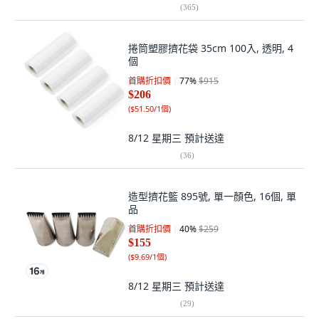
(
365
)
捲筒塑膠擠花袋 35cm 100入, 透明, 4
個
首購折扣價
77
%
$915
$206
(
$51.50/1個
)
8/12 星期三
預計送達
(
36
)
造型擠花籃 895號, 單一顏色, 16個, 單
品
首購折扣價
40
%
$259
$155
(
$9.69/1個
)
8/12 星期三
預計送達
(
29
)