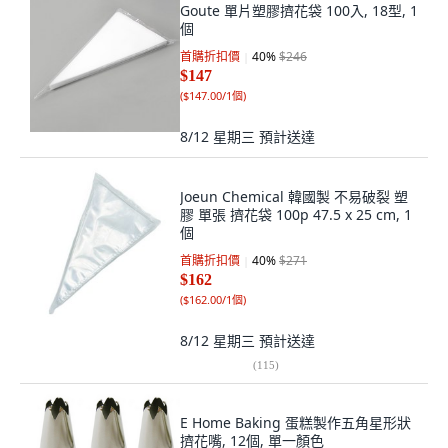
Goute 單片塑膠擠花袋 100入, 18型, 1
個
首購折扣價
40
%
$246
$147
(
$147.00/1個
)
8/12 星期三
預計送達
Joeun Chemical 韓國製 不易破裂 塑
膠 單張 擠花袋 100p 47.5 x 25 cm, 1
個
首購折扣價
40
%
$271
$162
(
$162.00/1個
)
8/12 星期三
預計送達
(
115
)
E Home Baking 蛋糕製作五角星形狀
擠花嘴, 12個, 單一顏色