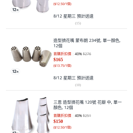
(
$12.50/1個
)
8/12 星期三
預計送達
(
15
)
造型擠花嘴 蒙布朗 234號, 單一顏色,
12個
首購折扣價
40
%
$276
$165
(
$13.75/1個
)
8/12 星期三
預計送達
(
10
)
三恩 造型擠花嘴 120號 花瓣 中, 單一
顏色, 12個
首購折扣價
40
%
$251
$150
(
$12.50/1個
)