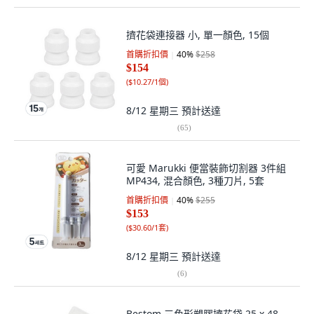
擠花袋連接器 小, 單一顏色, 15個
首購折扣價
40
%
$258
$154
(
$10.27/1個
)
8/12 星期三
預計送達
(
65
)
可愛 Marukki 便當裝飾切割器 3件組
MP434, 混合顏色, 3種刀片, 5套
首購折扣價
40
%
$255
$153
(
$30.60/1套
)
8/12 星期三
預計送達
(
6
)
Bestom 三角形塑膠擠花袋 25 x 48