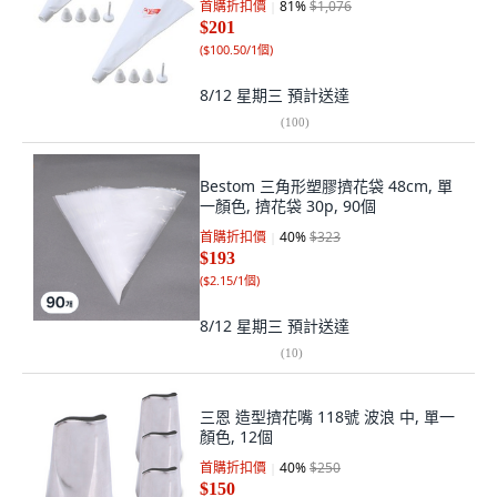
首購折扣價
81
%
$1,076
$201
(
$100.50/1個
)
8/12 星期三
預計送達
(
100
)
Bestom 三角形塑膠擠花袋 48cm, 單
一顏色, 擠花袋 30p, 90個
首購折扣價
40
%
$323
$193
(
$2.15/1個
)
8/12 星期三
預計送達
(
10
)
三恩 造型擠花嘴 118號 波浪 中, 單一
顏色, 12個
首購折扣價
40
%
$250
$150