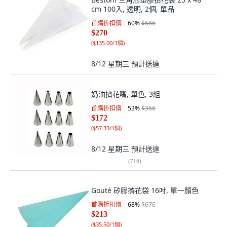
cm 100入, 透明, 2個, 單品
首購折扣價
60
%
$686
$270
(
$135.00/1個
)
8/12 星期三
預計送達
奶油擠花嘴, 單色, 3組
首購折扣價
53
%
$366
$172
(
$57.33/1個
)
8/12 星期三
預計送達
(
719
)
Gouté 矽膠擠花袋 16吋, 單一顏色
首購折扣價
68
%
$676
$213
(
$35.50/1個
)