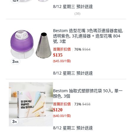
8/12 星期三
預計送達
(
30
)
Bestom 造型花嘴 3色瑪芬連接器套組,
透明紫色, 3孔連接器 + 造型花嘴 804
號, 3套
首購折扣價
76
%
$564
$135
(
$45.00/1個
)
8/12 星期三
預計送達
Bestom 抽取式塑膠擠花袋 50入, 單一
顏色, 3個
首購折扣價
73
%
$458
$120
(
$40.00/1個
)
8/12 星期三
預計送達