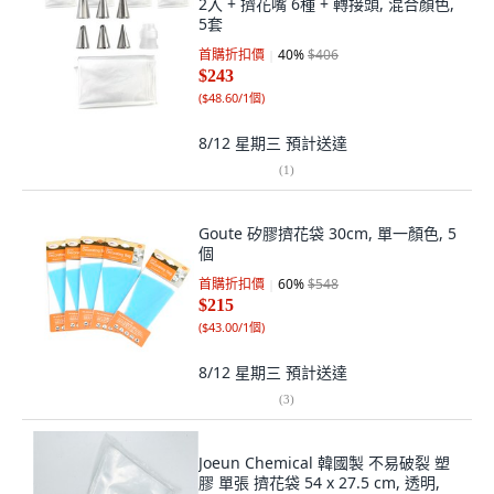
2入 + 擠花嘴 6種 + 轉接頭, 混合顏色,
5套
首購折扣價
40
%
$406
$243
(
$48.60/1個
)
8/12 星期三
預計送達
(
1
)
Goute 矽膠擠花袋 30cm, 單一顏色, 5
個
首購折扣價
60
%
$548
$215
(
$43.00/1個
)
8/12 星期三
預計送達
(
3
)
Joeun Chemical 韓國製 不易破裂 塑
膠 單張 擠花袋 54 x 27.5 cm, 透明,