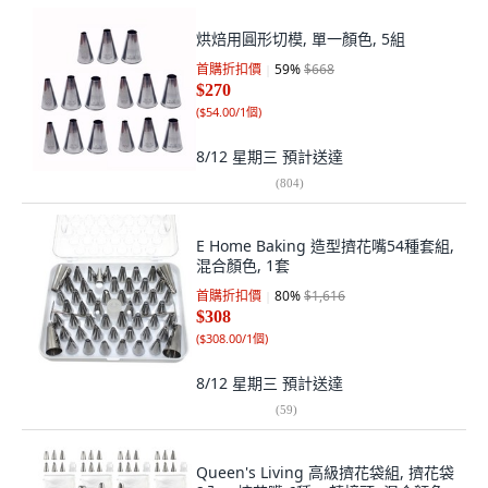
烘焙用圓形切模, 單一顏色, 5組
首購折扣價
59
%
$668
$270
(
$54.00/1個
)
8/12 星期三
預計送達
(
804
)
E Home Baking 造型擠花嘴54種套組,
混合顏色, 1套
首購折扣價
80
%
$1,616
$308
(
$308.00/1個
)
8/12 星期三
預計送達
(
59
)
Queen's Living 高級擠花袋組, 擠花袋