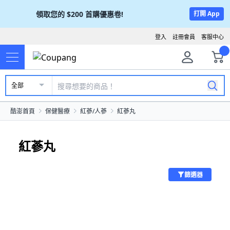
領取您的
$200
首購優惠卷!
打開 App
登入
註冊會員
客服中心
全部
酷澎首頁
保健醫療
紅蔘/人蔘
紅蔘丸
紅蔘丸
篩選器