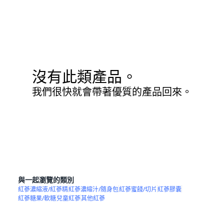
沒有此類產品。
我們很快就會帶著優質的產品回來。
與一起瀏覽的類別
紅蔘濃縮液/紅蔘精
紅蔘濃縮汁/隨身包
紅蔘蜜餞/切片
紅蔘膠囊
紅蔘糖果/軟糖
兒童紅蔘
其他紅蔘