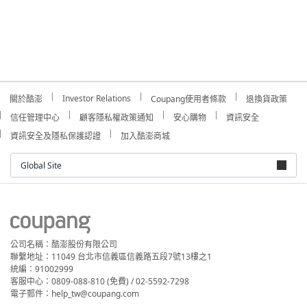
Investor Relations
關於酷澎
Coupang使用者條款
退換貨政策
信任管理中心
顧客隱私權政策通知
安心購物
資訊安全
資訊安全及隱私保護認證
加入酷澎商城
Global Site
公司名稱：酷澎股份有限公司
聯繫地址：11049 台北市信義區信義路五段7號13樓之1
統編：91002999
客服中心：0809-088-810 (免費) / 02-5592-7298
電子郵件：help_tw@coupang.com