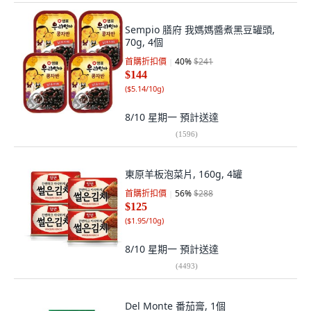
Sempio 膳府 我媽媽醬煮黑豆罐頭,
70g, 4個
首購折扣價
40
%
$241
$144
(
$5.14/10g
)
8/10 星期一
預計送達
(
1596
)
東原羊板泡菜片, 160g, 4罐
首購折扣價
56
%
$288
$125
(
$1.95/10g
)
8/10 星期一
預計送達
(
4493
)
Del Monte 番茄膏, 1個