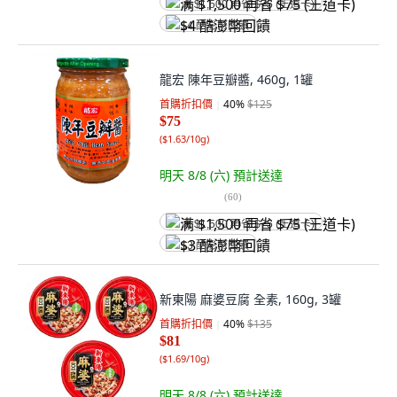
满 $1,500 再省 $75 (王道卡)
$4 酷澎幣回饋
龍宏 陳年豆瓣醬, 460g, 1罐
首購折扣價
40
%
$125
$75
(
$1.63/10g
)
明天 8/8 (六)
預計送達
(
60
)
满 $1,500 再省 $75 (王道卡)
$3 酷澎幣回饋
新東陽 麻婆豆腐 全素, 160g, 3罐
首購折扣價
40
%
$135
$81
(
$1.69/10g
)
明天 8/8 (六)
預計送達