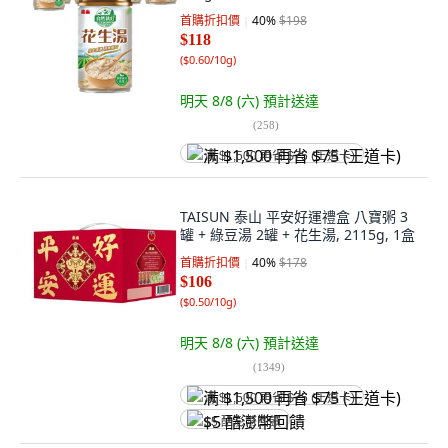
首購折扣價
40
%
$198
$118
(
$0.60/10g
)
明天 8/8 (六)
預計送達
(
258
)
满 $1,500 再省 $75 (王道卡)
TAISUN 泰山 平安好運禮盒 八寶粥 3
罐 + 綠豆湯 2罐 + 花生湯, 2115g, 1盒
首購折扣價
40
%
$178
$106
(
$0.50/10g
)
明天 8/8 (六)
預計送達
(
1349
)
满 $1,500 再省 $75 (王道卡)
$5 酷澎幣回饋