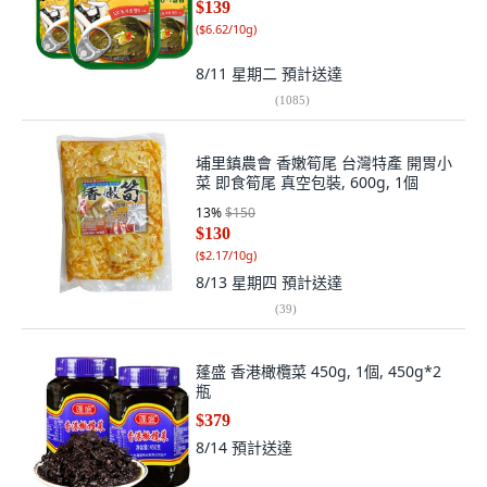
$139
(
$6.62/10g
)
8/11 星期二
預計送達
(
1085
)
埔里鎮農會 香嫩筍尾 台灣特產 開胃小
菜 即食筍尾 真空包裝, 600g, 1個
13
%
$150
$130
(
$2.17/10g
)
8/13 星期四
預計送達
(
39
)
蓬盛 香港橄欖菜 450g, 1個, 450g*2
瓶
$379
8/14
預計送達