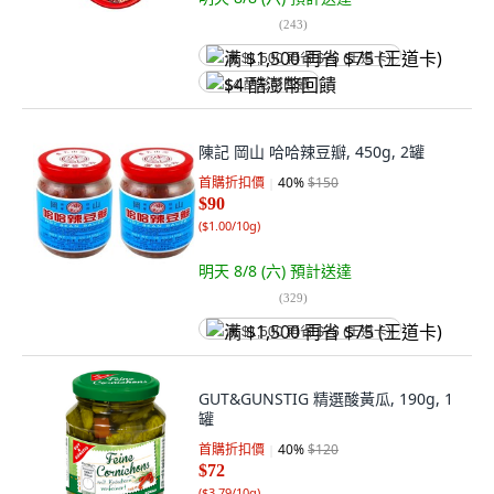
(
243
)
满 $1,500 再省 $75 (王道卡)
$4 酷澎幣回饋
陳記 岡山 哈哈辣豆瓣, 450g, 2罐
首購折扣價
40
%
$150
$90
(
$1.00/10g
)
明天 8/8 (六)
預計送達
(
329
)
满 $1,500 再省 $75 (王道卡)
GUT&GUNSTIG 精選酸黃瓜, 190g, 1
罐
首購折扣價
40
%
$120
$72
(
$3.79/10g
)