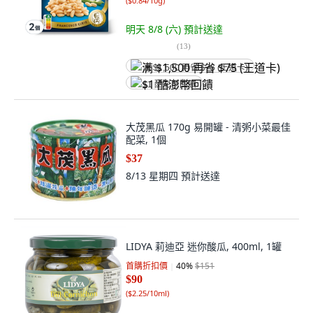
(
$0.84/10g
)
明天 8/8 (六)
預計送達
(
13
)
满 $1,500 再省 $75 (王道卡)
$1 酷澎幣回饋
大茂黑瓜 170g 易開罐 - 清粥小菜最佳
配菜, 1個
$37
8/13 星期四
預計送達
LIDYA 莉迪亞 迷你酸瓜, 400ml, 1罐
首購折扣價
40
%
$151
$90
(
$2.25/10ml
)