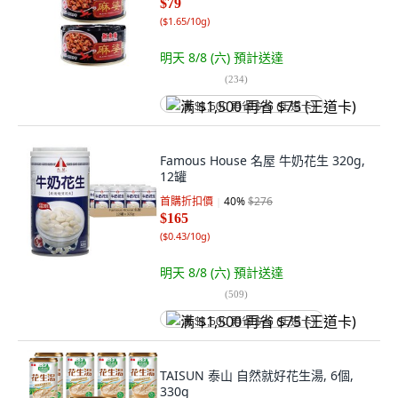
$79
(
$1.65/10g
)
明天 8/8 (六)
預計送達
(
234
)
满 $1,500 再省 $75 (王道卡)
Famous House 名屋 牛奶花生 320g,
12罐
首購折扣價
40
%
$276
$165
(
$0.43/10g
)
明天 8/8 (六)
預計送達
(
509
)
满 $1,500 再省 $75 (王道卡)
TAISUN 泰山 自然就好花生湯, 6個,
330g