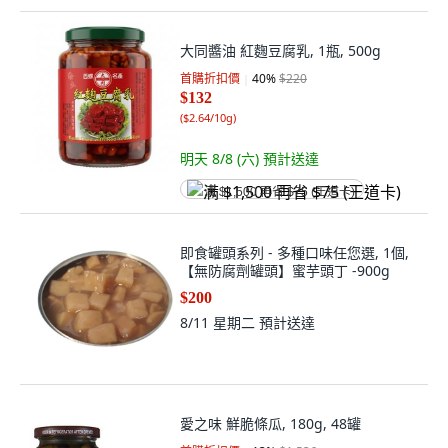
大同醬油 紅麴豆腐乳, 1瓶, 500g
首購折扣價
40
%
$220
$132
(
$2.64/10g
)
明天 8/8 (六)
預計送達
满 $1,500 再省 $75 (王道卡)
即食罐頭系列 - 多種口味任您選, 1個,
【無防腐劑罐頭】蜜芋頭丁 -900g
$200
8/11 星期二
預計送達
愛之味 鮮脆條瓜, 180g, 48罐