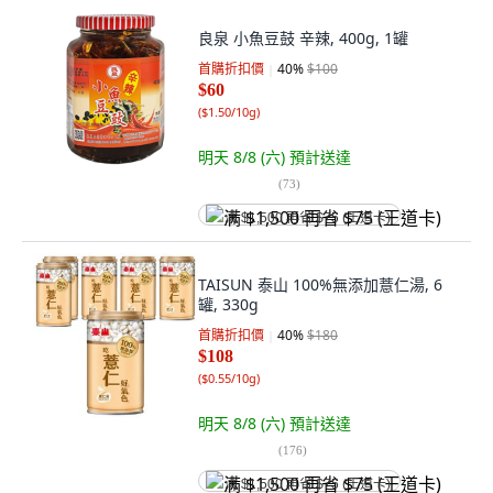
良泉 小魚豆鼓 辛辣, 400g, 1罐
首購折扣價
40
%
$100
$60
(
$1.50/10g
)
明天 8/8 (六)
預計送達
(
73
)
满 $1,500 再省 $75 (王道卡)
TAISUN 泰山 100%無添加薏仁湯, 6
罐, 330g
首購折扣價
40
%
$180
$108
(
$0.55/10g
)
明天 8/8 (六)
預計送達
(
176
)
满 $1,500 再省 $75 (王道卡)