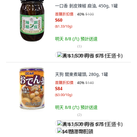
一口香 剝皮辣椒 麻油, 450g, 1罐
首購折扣價
40
%
$100
$60
(
$1.33/10g
)
明天 8/8 (六)
預計送達
(
1
)
满 $1,500 再省 $75 (王道卡)
天狗 關東煮罐頭, 280g, 1罐
首購折扣價
40
%
$140
$84
(
$3.00/10g
)
明天 8/8 (六)
預計送達
(
2
)
满 $1,500 再省 $75 (王道卡)
$4 酷澎幣回饋