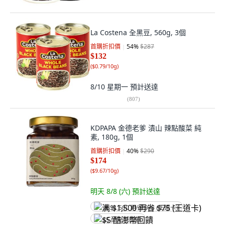
La Costena 全黑豆, 560g, 3個
首購折扣價
54
%
$287
$132
(
$0.79/10g
)
8/10 星期一
預計送達
(
807
)
KDPAPA 金德老爹 漬山 辣點酸菜 純
素, 180g, 1個
首購折扣價
40
%
$290
$174
(
$9.67/10g
)
明天 8/8 (六)
預計送達
满 $1,500 再省 $75 (王道卡)
$5 酷澎幣回饋