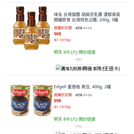
味全 台灣搵醬 胡麻豆乳醬 濃郁香氣
開罐即食 台灣特色沾醬, 200g, 3罐
首購折扣價
40
%
$114
$68
(
$1.13/10g
)
明天 8/8 (六)
預計送達
(
60
)
满 $1,500 再省 $75 (王道卡)
Edgell 愛德格 黑豆, 400g, 2罐
首購折扣價
40
%
$150
$90
(
$1.13/10g
)
明天 8/8 (六)
預計送達
(
13
)