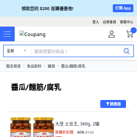
領取您的
$200
首購優惠卷!
打開 App
登入
註冊會員
客服中心
全部
酷澎首頁
食品飲料
罐頭
醬瓜/麵筋/腐乳
醬瓜/麵筋/腐乳
篩選器
大茂 土豆王, 360g, 2罐
首購折扣價
40
%
$130