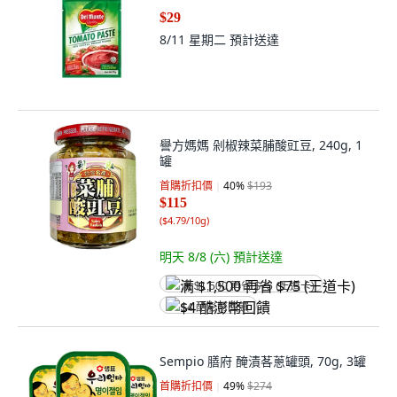
$29
8/11 星期二
預計送達
譽方媽媽 剁椒辣菜脯酸豇豆, 240g, 1
罐
首購折扣價
40
%
$193
$115
(
$4.79/10g
)
明天 8/8 (六)
預計送達
满 $1,500 再省 $75 (王道卡)
$4 酷澎幣回饋
Sempio 膳府 醃漬茖蔥罐頭, 70g, 3罐
首購折扣價
49
%
$274