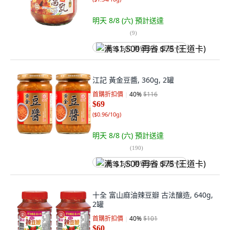
明天 8/8 (六)
預計送達
(
9
)
满 $1,500 再省 $75 (王道卡)
江記 黃金豆醬, 360g, 2罐
首購折扣價
40
%
$116
$69
(
$0.96/10g
)
明天 8/8 (六)
預計送達
(
190
)
满 $1,500 再省 $75 (王道卡)
十全 富山麻油辣豆瓣 古法釀造, 640g,
2罐
首購折扣價
40
%
$101
$60