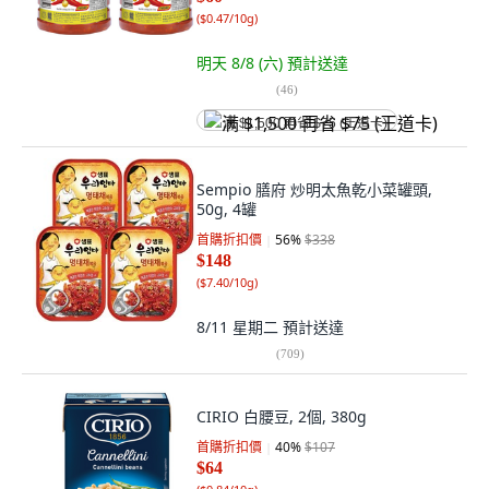
(
$0.47/10g
)
明天 8/8 (六)
預計送達
(
46
)
满 $1,500 再省 $75 (王道卡)
Sempio 膳府 炒明太魚乾小菜罐頭,
50g, 4罐
首購折扣價
56
%
$338
$148
(
$7.40/10g
)
8/11 星期二
預計送達
(
709
)
CIRIO 白腰豆, 2個, 380g
首購折扣價
40
%
$107
$64