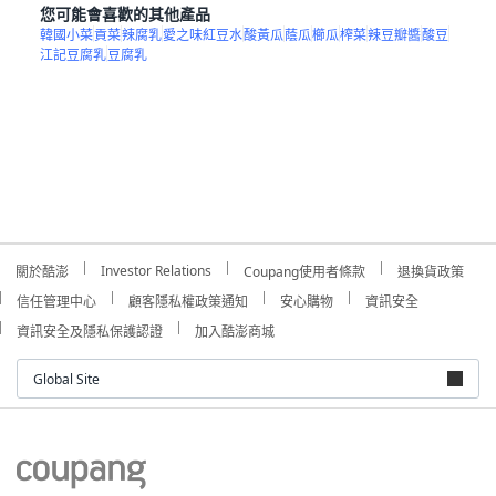
您可能會喜歡的其他產品
韓國小菜
貢菜
辣腐乳
愛之味紅豆水
酸黃瓜
蔭瓜
櫛瓜
榨菜
辣豆瓣醬
酸豆
江記豆腐乳
豆腐乳
Investor Relations
關於酷澎
Coupang使用者條款
退換貨政策
信任管理中心
顧客隱私權政策通知
安心購物
資訊安全
資訊安全及隱私保護認證
加入酷澎商城
Global Site