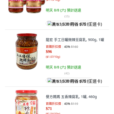
明天 8/8 (六)
預計送達
(
15
)
满 $1,500 再省 $75 (王道卡)
龍宏 手工日曬微辣豆腐乳, 900g, 1罐
首購折扣價
40
%
$160
$96
(
$1.07/10g
)
明天 8/8 (六)
預計送達
(
42
)
满 $1,500 再省 $75 (王道卡)
譽方媽媽 五香辣腐乳, 1罐, 460g
首購折扣價
40
%
$119
$71
(
$1.54/10g
)