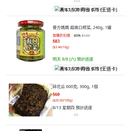
(
32
)
满 $1,500 再省 $75 (王道卡)
譽方媽媽 超爽口榨菜, 240g, 1罐
首購折扣價
40
%
$139
$83
(
$3.46/10g
)
明天 8/8 (六)
預計送達
满 $1,500 再省 $75 (王道卡)
碎花瓜 600克, 300g, 1個
$60
(
$20.00/100g
)
8/13 星期四
預計送達
(
3
)