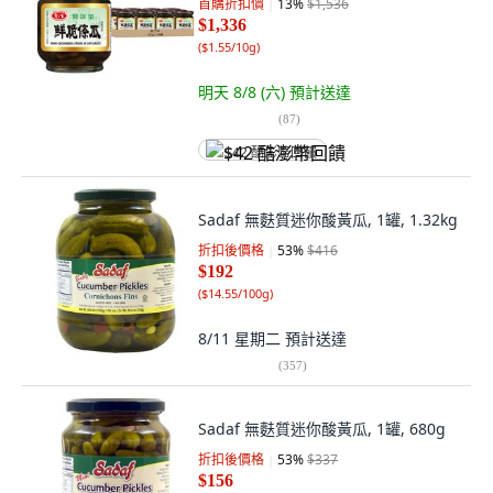
首購折扣價
13
%
$1,536
$1,336
(
$1.55/10g
)
明天 8/8 (六)
預計送達
(
87
)
$42 酷澎幣回饋
Sadaf 無麩質迷你酸黃瓜, 1罐, 1.32kg
折扣後價格
53
%
$416
$192
(
$14.55/100g
)
8/11 星期二
預計送達
(
357
)
Sadaf 無麩質迷你酸黃瓜, 1罐, 680g
折扣後價格
53
%
$337
$156