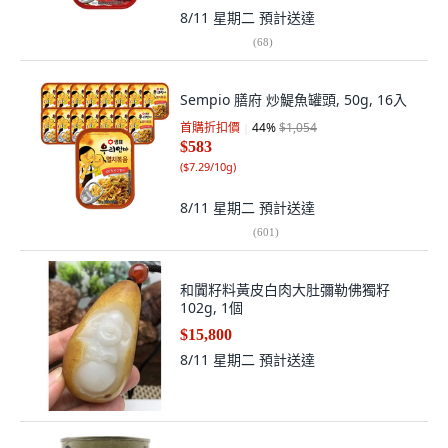
8/11 星期二
預計送達
(
68
)
Sempio 膳府 炒鯷魚罐頭, 50g, 16入
首購折扣價
44
%
$1,054
$583
(
$7.29/10g
)
8/11 星期二
預計送達
(
601
)
和闐籽料黃皮白肉大肚彌勒佛獨籽
102g, 1個
$15,800
8/11 星期二
預計送達