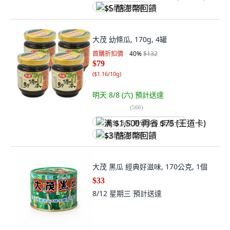
$5 酷澎幣回饋
大茂 幼條瓜, 170g, 4罐
首購折扣價
40
%
$132
$79
(
$1.16/10g
)
明天 8/8 (六)
預計送達
(
566
)
满 $1,500 再省 $75 (王道卡)
$3 酷澎幣回饋
大茂 黑瓜 經典好滋味, 170公克, 1個
$33
8/12 星期三
預計送達