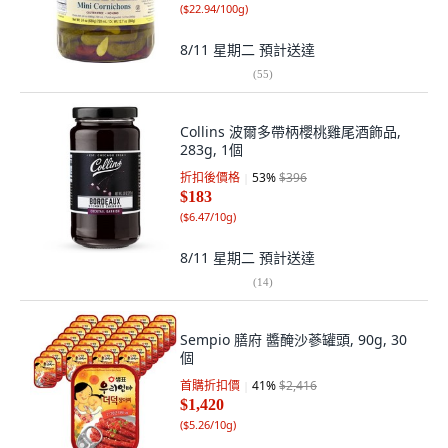
(
$22.94/100g
)
8/11 星期二
預計送達
(
55
)
Collins 波爾多帶柄櫻桃雞尾酒飾品,
283g, 1個
折扣後價格
53
%
$396
$183
(
$6.47/10g
)
8/11 星期二
預計送達
(
14
)
Sempio 膳府 醬醃沙蔘罐頭, 90g, 30
個
首購折扣價
41
%
$2,416
$1,420
(
$5.26/10g
)