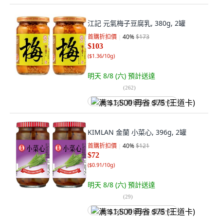
江記 元氣梅子豆腐乳, 380g, 2罐
首購折扣價
40
%
$173
$103
(
$1.36/10g
)
明天 8/8 (六)
預計送達
(
262
)
满 $1,500 再省 $75 (王道卡)
KIMLAN 金蘭 小菜心, 396g, 2罐
首購折扣價
40
%
$121
$72
(
$0.91/10g
)
明天 8/8 (六)
預計送達
(
29
)
满 $1,500 再省 $75 (王道卡)