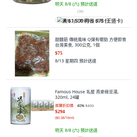
明天 8/8 (六)
預計送達
(
38
)
满 $1,500 再省 $75 (王道卡)
甜麵筋 傳統風味 Q彈有嚼勁 方便即食
台灣美食, 300公克, 1個
$75
8/13 星期四
預計送達
Famous House 名屋 燕麥綠豆湯,
320ml, 24罐
首購折扣價
40
%
$490
$294
(
$0.38/10ml
)
明天 8/8 (六)
預計送達