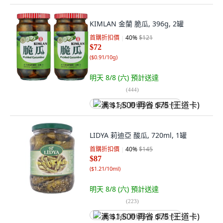
KIMLAN 金蘭 脆瓜, 396g, 2罐
首購折扣價
40
%
$121
$72
(
$0.91/10g
)
明天 8/8 (六)
預計送達
(
444
)
满 $1,500 再省 $75 (王道卡)
LIDYA 莉迪亞 酸瓜, 720ml, 1罐
首購折扣價
40
%
$145
$87
(
$1.21/10ml
)
明天 8/8 (六)
預計送達
(
223
)
满 $1,500 再省 $75 (王道卡)