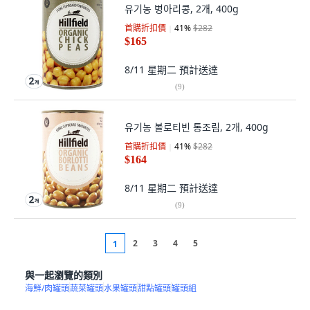
유기농 병아리콩, 2개, 400g
首購折扣價
41
%
$282
$165
8/11 星期二
預計送達
(
9
)
유기농 볼로티빈 통조림, 2개, 400g
首購折扣價
41
%
$282
$164
8/11 星期二
預計送達
(
9
)
2
3
4
5
1
與一起瀏覽的類別
海鮮/肉罐頭
蔬菜罐頭
水果罐頭
甜點罐頭
罐頭組