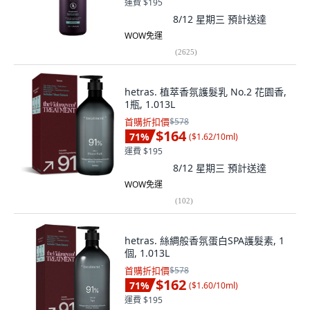
運費 $195
8/12 星期三
預計送達
WOW免運
(
2625
)
hetras. 植萃香氛護髮乳 No.2 花園香,
1瓶, 1.013L
首購折扣價
$578
$164
71
%
(
$1.62/10ml
)
運費 $195
8/12 星期三
預計送達
WOW免運
(
102
)
hetras. 絲綢般香氛蛋白SPA護髮素, 1
個, 1.013L
首購折扣價
$578
$162
71
%
(
$1.60/10ml
)
運費 $195