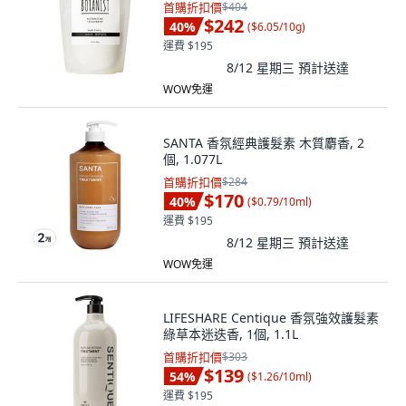
首購折扣價
$404
$242
40
%
(
$6.05/10g
)
運費 $195
8/12 星期三
預計送達
WOW免運
SANTA 香氛經典護髮素 木質麝香, 2
個, 1.077L
首購折扣價
$284
$170
40
%
(
$0.79/10ml
)
運費 $195
8/12 星期三
預計送達
WOW免運
LIFESHARE Centique 香氛強效護髮素
綠草本迷迭香, 1個, 1.1L
首購折扣價
$303
$139
54
%
(
$1.26/10ml
)
運費 $195