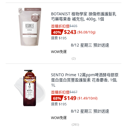
BOTANIST 植物學家 損傷修護護髮乳
芍藥莓果香 補充包, 400g, 1個
首購折扣價
$405
$243
40
%
(
$6.08/10g
)
運費 $195
8/12 星期三
預計送達
WOW免運
(
2
)
SENTO Prime 12萬ppm啤酒酵母膠原
蛋白蛋白質豐盈護髮素 花香麝香, 1個,
1L
首購折扣價
$467
$149
68
%
(
$1.49/10ml
)
運費 $195
8/12 星期三
預計送達
WOW免運
(
261
)