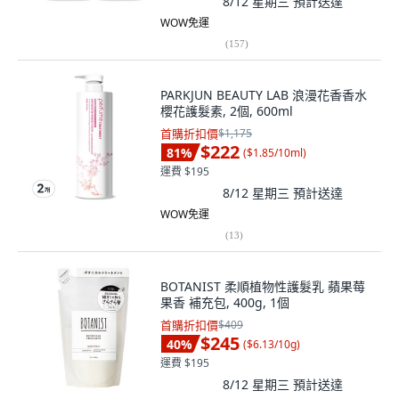
8/12 星期三
預計送達
WOW免運
(
157
)
PARKJUN BEAUTY LAB 浪漫花香香水
櫻花護髮素, 2個, 600ml
首購折扣價
$1,175
$222
81
%
(
$1.85/10ml
)
運費 $195
8/12 星期三
預計送達
WOW免運
(
13
)
BOTANIST 柔順植物性護髮乳 蘋果莓
果香 補充包, 400g, 1個
首購折扣價
$409
$245
40
%
(
$6.13/10g
)
運費 $195
8/12 星期三
預計送達