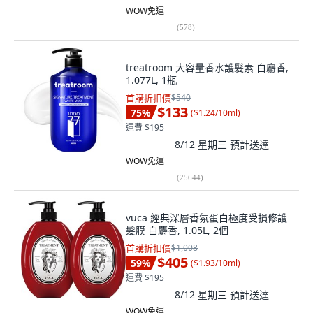
WOW免運
(
578
)
treatroom 大容量香水護髮素 白麝香,
1.077L, 1瓶
首購折扣價
$540
$133
75
%
(
$1.24/10ml
)
運費 $195
8/12 星期三
預計送達
WOW免運
(
25644
)
vuca 經典深層香氛蛋白極度受損修護
髮膜 白麝香, 1.05L, 2個
首購折扣價
$1,008
$405
59
%
(
$1.93/10ml
)
運費 $195
8/12 星期三
預計送達
WOW免運