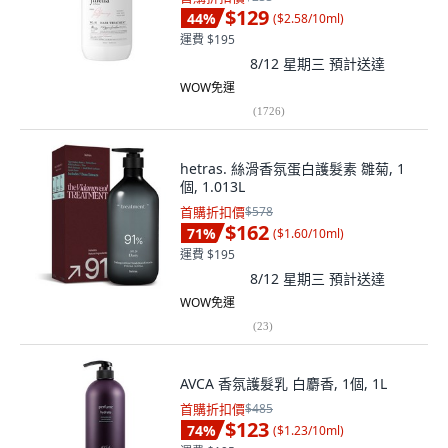
$129
44
%
(
$2.58/10ml
)
運費 $195
8/12 星期三
預計送達
WOW免運
(
1726
)
hetras. 絲滑香氛蛋白護髮素 雛菊, 1
個, 1.013L
首購折扣價
$578
$162
71
%
(
$1.60/10ml
)
運費 $195
8/12 星期三
預計送達
WOW免運
(
23
)
AVCA 香氛護髮乳 白麝香, 1個, 1L
首購折扣價
$485
$123
74
%
(
$1.23/10ml
)