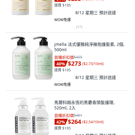
運費 $195
8/12 星期三
預計送達
WOW免運
(
17
)
jmella 法式優雅純淨擁抱護髮素, 2個,
500ml
首購折扣價
$455
$273
40
%
(
$2.73/10ml
)
運費 $195
8/12 星期三
預計送達
WOW免運
馬爾科姆永恆的黑麝香頭髮護理,
520ml, 2入
首購折扣價
$461
$264
42
%
(
$2.54/10ml
)
運費 $195