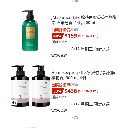
(
20
)
JMsolution Life 棉花白麝香香氛護髮
素 溫暖皂香, 1個, 500ml
首購折扣價
$265
$159
40
%
(
$3.18/10ml
)
運費 $195
8/12 星期三
預計送達
WOW免運
Homekeeping 仙人掌與竹子護髮膜
櫻花香, 500ml, 4個
首購折扣價
$930
$436
53
%
(
$2.18/10ml
)
運費 $195
8/12 星期三
預計送達
WOW免運
(
87
)