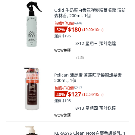
Odid 牛奶蛋白香氛護髮精華噴霧 清新
森林香, 200ml, 1個
首購折扣價
$376
$180
52
%
(
$9.00/10ml
)
運費 $195
8/12 星期三
預計送達
WOW免運
(
115
)
Pelican 沛麗康 普羅旺斯髮圈護髮素
500mL, 1個
首購折扣價
$213
$127
40
%
(
$2.54/10ml
)
運費 $195
8/13 星期四
預計送達
WOW免運
KERASYS Clean Note白麝香護髮乳, 1