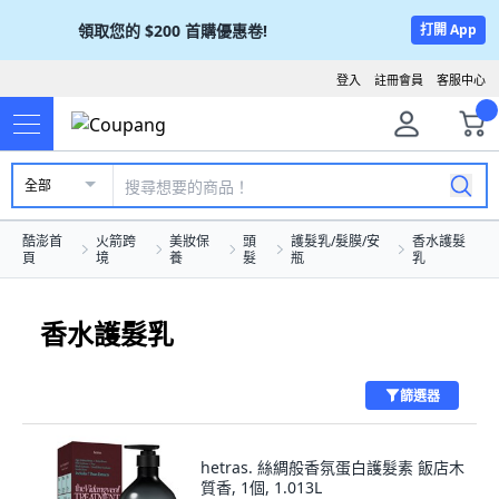
領取您的
$200
首購優惠卷!
打開 App
登入
註冊會員
客服中心
全部
酷澎首
火箭跨
美妝保
頭
護髮乳/髮膜/安
香水護髮
頁
境
養
髮
瓶
乳
香水護髮乳
篩選器
hetras. 絲綢般香氛蛋白護髮素 飯店木
質香, 1個, 1.013L