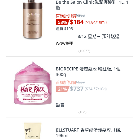
Be the Salon Clinic滋潤護髮乳, 1L, 1
瓶
首購折扣價
$392
$184
53
%
(
$1.84/10ml
)
運費 $195
8/12 星期三
預計送達
WOW免運
(
19077
)
BIORECIPE 漫威髮膜 粉紅版, 1個,
300g
首購折扣價
$937
$737
21
%
(
$24.57/10g
)
缺貨
(
108
)
JILLSTUART 香草絲滑護髮膜, 1條,
196ml