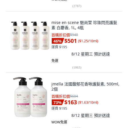
(
2787
)
mise en scene 魅尚萱 珍珠閃亮護髮
素 白麝香, 1L, 4瓶
首購折扣價
$940
$501
46
%
(
$1.25/10ml
)
運費 $195
8/12 星期三
預計送達
免運
(
1063
)
jmella 法國馥郁花香啾護髮素, 500ml,
2個
首購折扣價
$604
$163
73
%
(
$1.63/10ml
)
運費 $195
8/12 星期三
預計送達
WOW免運