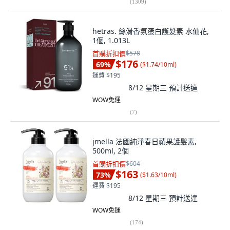
(
1309
)
hetras. 絲滑香氛蛋白護髮素 水仙花,
1個, 1.013L
首購折扣價
$578
$176
69
%
(
$1.74/10ml
)
運費 $195
8/12 星期三
預計送達
WOW免運
(
7
)
jmella 法國純淨春日蘋果護髮素,
500ml, 2個
首購折扣價
$604
$163
73
%
(
$1.63/10ml
)
運費 $195
8/12 星期三
預計送達
WOW免運
(
174
)