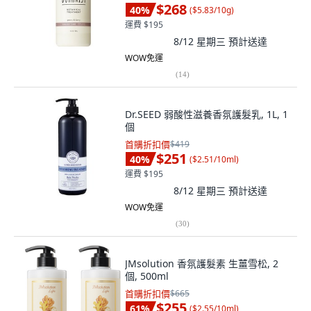
$268
40
%
(
$5.83/10g
)
運費 $195
8/12 星期三
預計送達
WOW免運
(
14
)
Dr.SEED 弱酸性滋養香氛護髮乳, 1L, 1
個
首購折扣價
$419
$251
40
%
(
$2.51/10ml
)
運費 $195
8/12 星期三
預計送達
WOW免運
(
30
)
JMsolution 香氛護髮素 生薑雪松, 2
個, 500ml
首購折扣價
$665
$255
61
%
(
$2.55/10ml
)