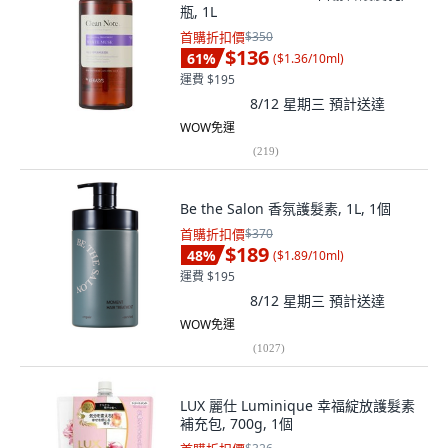
瓶, 1L
首購折扣價
$350
$136
61
%
(
$1.36/10ml
)
運費 $195
8/12 星期三
預計送達
WOW免運
(
219
)
Be the Salon 香氛護髮素, 1L, 1個
首購折扣價
$370
$189
48
%
(
$1.89/10ml
)
運費 $195
8/12 星期三
預計送達
WOW免運
(
1027
)
LUX 麗仕 Luminique 幸福綻放護髮素
補充包, 700g, 1個