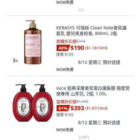
WOW免運
(
1
)
KERASYS 可瑞絲 Clean Note香氛護
髮乳 嬰兒爽身粉香, 800ml, 2瓶
首購折扣價
$318
$190
40
%
(
$1.19/10ml
)
運費 $195
8/12 星期三
預計送達
WOW免運
vuca 經典深層香氛蛋白護髮膜 極度受
損專用 山茶花, 2個, 1.05L
首購折扣價
$1,008
$393
61
%
(
$1.87/10ml
)
運費 $195
8/12 星期三
預計送達
WOW免運
(
1187
)