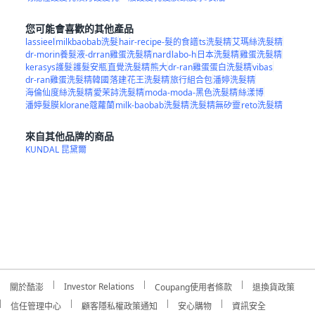
您可能會喜歡的其他產品
lassieel
milkbaobab洗髮
hair-recipe-髮的食譜
ts洗髮精
艾瑪絲洗髮精
dr-morin養髮液-drran雞蛋洗髮精
nard
labo-h
日本洗髮精
雞蛋洗髮精
kerasys護髮
護髮安瓶
直覺洗髮精
熊大
dr-ran雞蛋蛋白洗髮精
vibas
dr-ran雞蛋洗髮精韓國
落建
花王洗髮精
旅行組合包
潘婷洗髮精
海倫仙度絲洗髮精
愛茉詩洗髮精
moda-moda-黑色洗髮精
絲漾博
潘婷髮膜
klorane蔻蘿蘭
milk-baobab洗髮精
洗髮精無矽靈
reto洗髮精
來自其他品牌的商品
KUNDAL 昆黛爾
Investor Relations
關於酷澎
Coupang使用者條款
退換貨政策
信任管理中心
顧客隱私權政策通知
安心購物
資訊安全