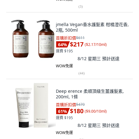
(
3
)
jmella Vegan香水護髮素 柑橘澄花香,
2瓶, 500ml
首購折扣價
$611
$217
64
%
(
$2.17/10ml
)
運費 $195
8/12 星期三
預計送達
WOW免運
(
44
)
Deep erence 柔順頂級生薑護髮素,
200ml, 1條
首購折扣價
$470
$180
61
%
(
$9.00/10ml
)
運費 $195
8/12 星期三
預計送達
WOW免運