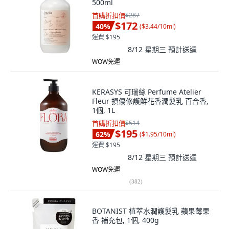
500ml
首購折扣價
$287
$172
40
%
(
$3.44/10ml
)
運費 $195
8/12 星期三
預計送達
WOW免運
KERASYS 可瑞絲 Perfume Atelier
Fleur 損傷修護鮮花香潤髮乳 百合香,
1個, 1L
首購折扣價
$514
$195
62
%
(
$1.95/10ml
)
運費 $195
8/12 星期三
預計送達
WOW免運
(
382
)
BOTANIST 植萃水潤護髮乳 蘋果莓果
香 補充包, 1個, 400g