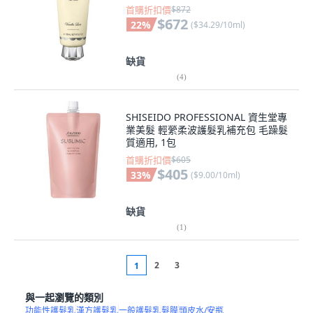
首購折扣價
$872
$672
22
%
(
$34.29/10ml
)
缺貨
(
4
)
SHISEIDO PROFESSIONAL 資生堂專
業美髮 輕縈柔波護髮乳補充包 毛躁髮
質適用, 1包
首購折扣價
$605
$405
33
%
(
$9.00/10ml
)
缺貨
(
1
)
2
3
1
與一起瀏覽的類別
功能性護髮乳
漢方護髮乳
一般護髮乳
髮膜
頭皮水/安瓶