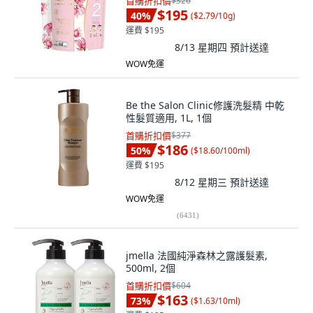
首購折扣價
$326
$195
40
%
(
$2.79/10g
)
運費 $195
8/13 星期四
預計送達
WOW免運
Be the Salon Clinic修護洗髮精 中乾
性髮質適用, 1L, 1個
首購折扣價
$377
$186
50
%
(
$18.60/100ml
)
運費 $195
8/12 星期三
預計送達
WOW免運
(
6431
)
jmella 法國純淨森林之露護髮素,
500ml, 2個
首購折扣價
$604
$163
73
%
(
$1.63/10ml
)