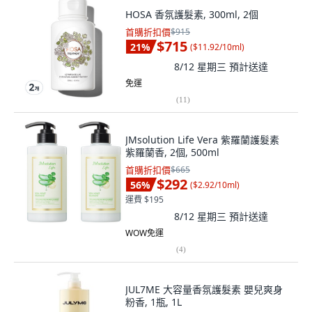
HOSA 香氛護髮素, 300ml, 2個
首購折扣價
$915
$715
21
%
(
$11.92/10ml
)
8/12 星期三
預計送達
免運
(
11
)
JMsolution Life Vera 紫羅蘭護髮素
紫羅蘭香, 2個, 500ml
首購折扣價
$665
$292
56
%
(
$2.92/10ml
)
運費 $195
8/12 星期三
預計送達
WOW免運
(
4
)
JUL7ME 大容量香氛護髮素 嬰兒爽身
粉香, 1瓶, 1L