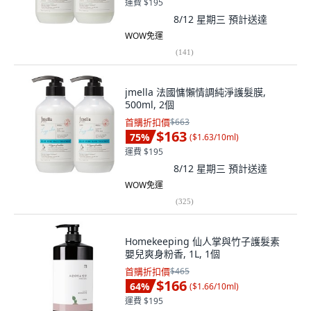
運費 $195
8/12 星期三
預計送達
WOW免運
(
141
)
jmella 法國慵懶情調純淨護髮膜,
500ml, 2個
首購折扣價
$663
$163
75
%
(
$1.63/10ml
)
運費 $195
8/12 星期三
預計送達
WOW免運
(
325
)
Homekeeping 仙人掌與竹子護髮素
嬰兒爽身粉香, 1L, 1個
首購折扣價
$465
$166
64
%
(
$1.66/10ml
)
運費 $195