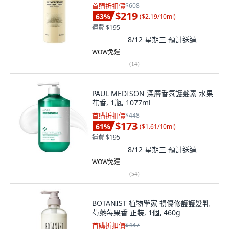
首購折扣價
$608
$219
63
%
(
$2.19/10ml
)
運費 $195
8/12 星期三
預計送達
WOW免運
(
14
)
PAUL MEDISON 深層香氛護髮素 水果
花香, 1瓶, 1077ml
首購折扣價
$448
$173
61
%
(
$1.61/10ml
)
運費 $195
8/12 星期三
預計送達
WOW免運
(
54
)
BOTANIST 植物學家 損傷修護護髮乳
芍藥莓果香 正裝, 1個, 460g
首購折扣價
$447