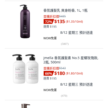
香氛護髮乳 爽身粉香, 1L, 1瓶
首購折扣價
$485
$135
72
%
(
$1.35/10ml
)
運費 $195
8/12 星期三
預計送達
WOW免運
(
5007
)
jmella 香氛護髮素 No.5 星耀玫瑰款,
2瓶, 500ml
首購折扣價
$543
$180
66
%
(
$1.80/10ml
)
運費 $195
8/12 星期三
預計送達
WOW免運
(
470
)