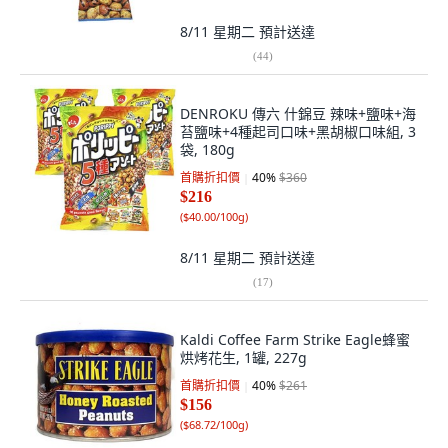
8/11 星期二
預計送達
(
44
)
DENROKU 傳六 什錦豆 辣味+鹽味+海
苔鹽味+4種起司口味+黑胡椒口味組, 3
袋, 180g
首購折扣價
40
%
$360
$216
(
$40.00/100g
)
8/11 星期二
預計送達
(
17
)
Kaldi Coffee Farm Strike Eagle蜂蜜
烘烤花生, 1罐, 227g
首購折扣價
40
%
$261
$156
(
$68.72/100g
)