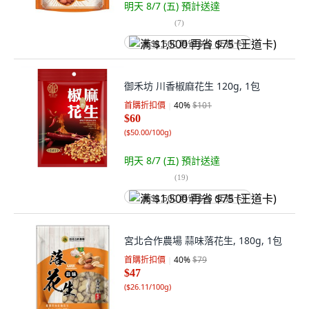
明天 8/7 (五)
預計送達
(
7
)
满 $1,500 再省 $75 (王道卡)
御禾坊 川香椒麻花生 120g, 1包
首購折扣價
40
%
$101
$60
(
$50.00/100g
)
明天 8/7 (五)
預計送達
(
19
)
满 $1,500 再省 $75 (王道卡)
宮北合作農場 蒜味落花生, 180g, 1包
首購折扣價
40
%
$79
$47
(
$26.11/100g
)