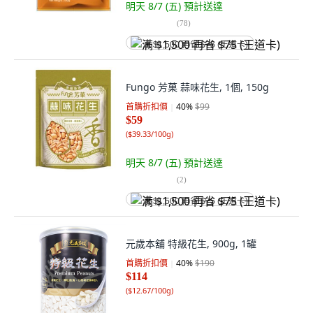
明天 8/7 (五)
預計送達
(
78
)
满 $1,500 再省 $75 (王道卡)
Fungo 芳菓 蒜味花生, 1個, 150g
首購折扣價
40
%
$99
$59
(
$39.33/100g
)
明天 8/7 (五)
預計送達
(
2
)
满 $1,500 再省 $75 (王道卡)
元歲本舖 特級花生, 900g, 1罐
首購折扣價
40
%
$190
$114
(
$12.67/100g
)