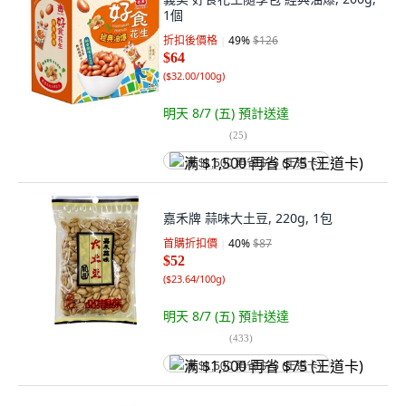
1個
折扣後價格
49
%
$126
$64
(
$32.00/100g
)
明天 8/7 (五)
預計送達
(
25
)
满 $1,500 再省 $75 (王道卡)
嘉禾牌 蒜味大土豆, 220g, 1包
首購折扣價
40
%
$87
$52
(
$23.64/100g
)
明天 8/7 (五)
預計送達
(
433
)
满 $1,500 再省 $75 (王道卡)