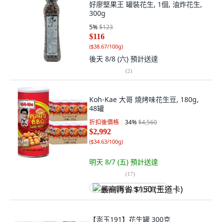
好廖堅果王 罐裝花生, 1個, 油炸花生,
300g
5
%
$123
$116
(
$38.67/100g
)
後天 8/8 (六)
預計送達
(
2
)
Koh-Kae 大哥 燒烤味花生豆, 180g,
48罐
折扣後價格
34
%
$4,560
$2,992
(
$34.63/100g
)
明天 8/7 (五)
預計送達
(
17
)
最高再省 $150 (王道卡)
【澎玉191】花生罐 300克