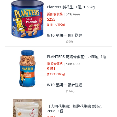
Planters 鹹花生, 1個, 1.58kg
折扣後價格
54
%
$556
$255
(
$16.14/100g
)
8/10 星期一
預計送達
(
396
)
PLANTERS 乾烤蜂蜜花生, 453g, 1瓶
折扣後價格
54
%
$333
$151
(
$33.33/100g
)
8/10 星期一
預計送達
(
1142
)
【志明花生糖】招牌花生糖 (袋裝),
260g, 1個