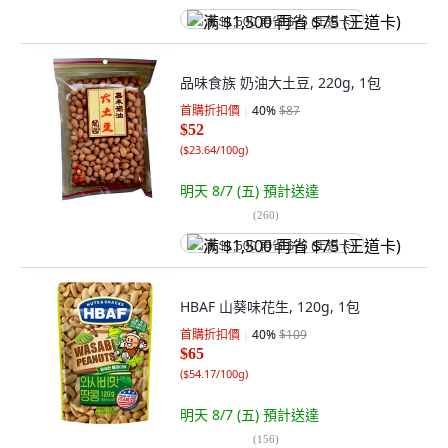
满 $1,500 再省 $75 (王道卡)
品味食族 奶油大土豆, 220g, 1包
首購折扣價
40
%
$87
$52
(
$23.64/100g
)
明天 8/7 (五)
預計送達
(
260
)
满 $1,500 再省 $75 (王道卡)
HBAF 山葵味花生, 120g, 1包
首購折扣價
40
%
$109
$65
(
$54.17/100g
)
明天 8/7 (五)
預計送達
(
156
)