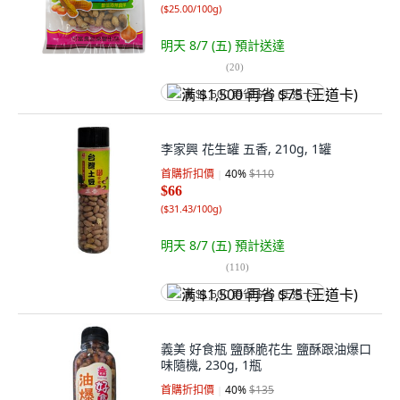
(
$25.00/100g
)
明天 8/7 (五)
預計送達
(
20
)
满 $1,500 再省 $75 (王道卡)
李家興 花生罐 五香, 210g, 1罐
首購折扣價
40
%
$110
$66
(
$31.43/100g
)
明天 8/7 (五)
預計送達
(
110
)
满 $1,500 再省 $75 (王道卡)
義美 好食瓶 鹽酥脆花生 鹽酥跟油爆口
味隨機, 230g, 1瓶
首購折扣價
40
%
$135