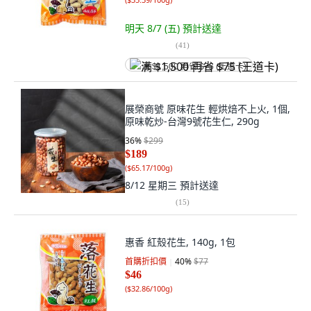
明天 8/7 (五)
預計送達
(
41
)
满 $1,500 再省 $75 (王道卡)
展榮商號 原味花生 輕烘焙不上火, 1個,
原味乾炒-台灣9號花生仁, 290g
36
%
$299
$189
(
$65.17/100g
)
8/12 星期三
預計送達
(
15
)
惠香 紅殼花生, 140g, 1包
首購折扣價
40
%
$77
$46
(
$32.86/100g
)