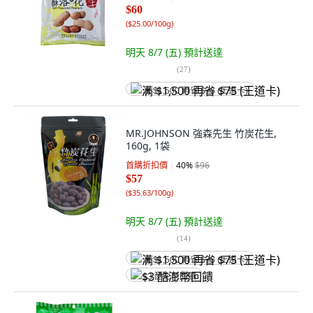
$60
(
$25.00/100g
)
明天 8/7 (五)
預計送達
(
27
)
满 $1,500 再省 $75 (王道卡)
MR.JOHNSON 強森先生 竹炭花生,
160g, 1袋
首購折扣價
40
%
$96
$57
(
$35.63/100g
)
明天 8/7 (五)
預計送達
(
14
)
满 $1,500 再省 $75 (王道卡)
$3 酷澎幣回饋