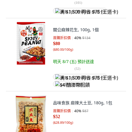
(
101
)
满 $1,500 再省 $75 (王道卡)
關公麻辣花生, 100g, 1個
首購折扣價
40
%
$134
$80
(
$80.00/100g
)
明天 8/7 (五)
預計送達
(
52
)
满 $1,500 再省 $75 (王道卡)
$4 酷澎幣回饋
品味食族 麻辣大土豆, 180g, 1包
首購折扣價
40
%
$87
$52
(
$28.89/100g
)