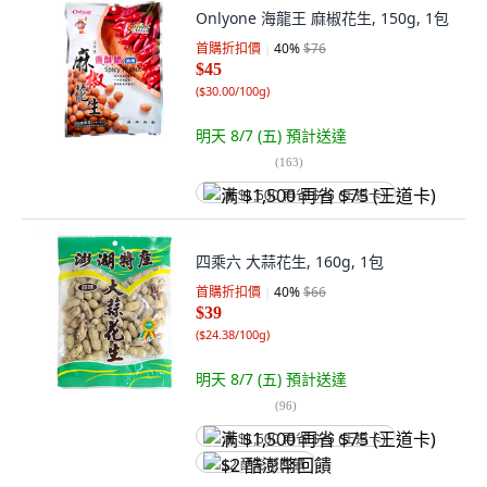
Onlyone 海龍王 麻椒花生, 150g, 1包
首購折扣價
40
%
$76
$45
(
$30.00/100g
)
明天 8/7 (五)
預計送達
(
163
)
满 $1,500 再省 $75 (王道卡)
四乘六 大蒜花生, 160g, 1包
首購折扣價
40
%
$66
$39
(
$24.38/100g
)
明天 8/7 (五)
預計送達
(
96
)
满 $1,500 再省 $75 (王道卡)
$2 酷澎幣回饋