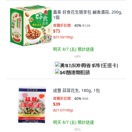
義美 好食花生隨享包 鹹香濃蒜, 200g,
1個
首購折扣價
40
%
$126
$75
(
$37.50/100g
)
明天 8/7 (五)
預計送達
(
40
)
满 $1,500 再省 $75 (王道卡)
$4 酷澎幣回饋
成豐 蒜茸花生, 180g, 1包
首購折扣價
40
%
$66
$39
(
$21.67/100g
)
明天 8/7 (五)
預計送達
(
92
)