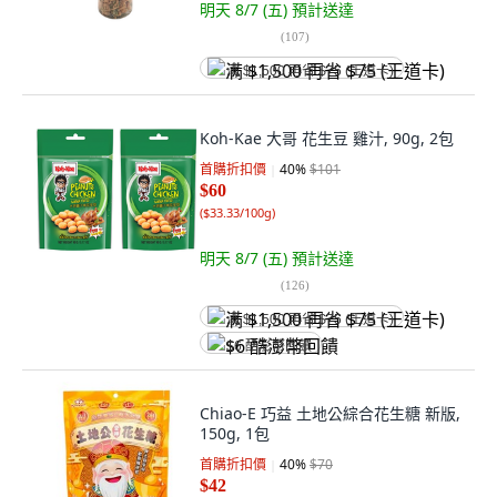
明天 8/7 (五)
預計送達
(
107
)
满 $1,500 再省 $75 (王道卡)
Koh-Kae 大哥 花生豆 雞汁, 90g, 2包
首購折扣價
40
%
$101
$60
(
$33.33/100g
)
明天 8/7 (五)
預計送達
(
126
)
满 $1,500 再省 $75 (王道卡)
$6 酷澎幣回饋
Chiao-E 巧益 土地公綜合花生糖 新版,
150g, 1包
首購折扣價
40
%
$70
$42