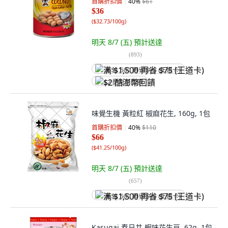
首購折扣價
40
%
$61
$36
(
$32.73/100g
)
明天 8/7 (五)
預計送達
(
893
)
满 $1,500 再省 $75 (王道卡)
$2 酷澎幣回饋
味覺生機 黃粒紅 椒麻花生, 160g, 1包
首購折扣價
40
%
$110
$66
(
$41.25/100g
)
明天 8/7 (五)
預計送達
(
657
)
满 $1,500 再省 $75 (王道卡)
Kasugai 春日井 蝦味花生豆, 62g, 1包