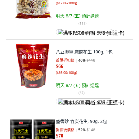
(
$17.06/100g
)
明天 8/7 (五)
預計送達
(
111
)
满 $1,500 再省 $75 (王道卡)
八豆聯軍 麻辣花生 100g, 1包
首購折扣價
40
%
$110
$66
(
$66.00/100g
)
明天 8/7 (五)
預計送達
(
67
)
满 $1,500 再省 $75 (王道卡)
盛香珍 竹炭花生, 90g, 2包
折扣後價格
52
%
$148
$70