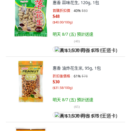
惠香 蒜味花生, 120g, 1包
首購折扣價
40
%
$80
$48
(
$40.00/100g
)
明天 8/7 (五)
預計送達
(
40
)
满 $1,500 再省 $75 (王道卡)
惠香 油炸花生米, 95g, 1包
折扣後價格
61
%
$78
$30
(
$31.58/100g
)
明天 8/7 (五)
預計送達
(
65
)
满 $1,500 再省 $75 (王道卡)