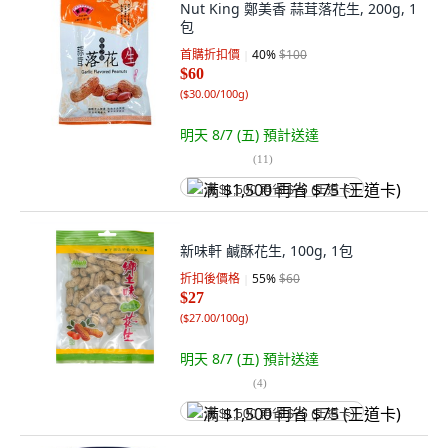
Nut King 鄭美香 蒜茸落花生, 200g, 1
包
首購折扣價
40
%
$100
$60
(
$30.00/100g
)
明天 8/7 (五)
預計送達
(
11
)
满 $1,500 再省 $75 (王道卡)
新味軒 鹹酥花生, 100g, 1包
折扣後價格
55
%
$60
$27
(
$27.00/100g
)
明天 8/7 (五)
預計送達
(
4
)
满 $1,500 再省 $75 (王道卡)