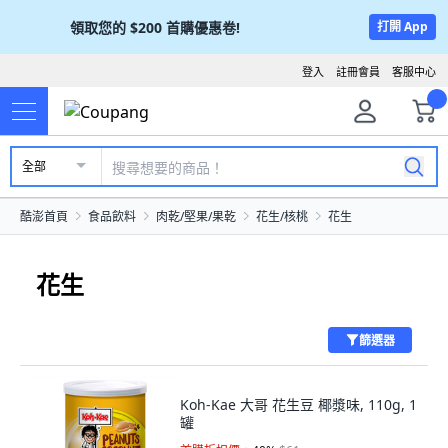
領取您的
$200
首購優惠卷!
打開 App
登入
註冊會員
客服中心
全部
酷澎首頁
食品飲料
肉乾/堅果/果乾
花生/核桃
花生
花生
篩選器
Koh-Kae 大哥 花生豆 椰漿味, 110g, 1
罐