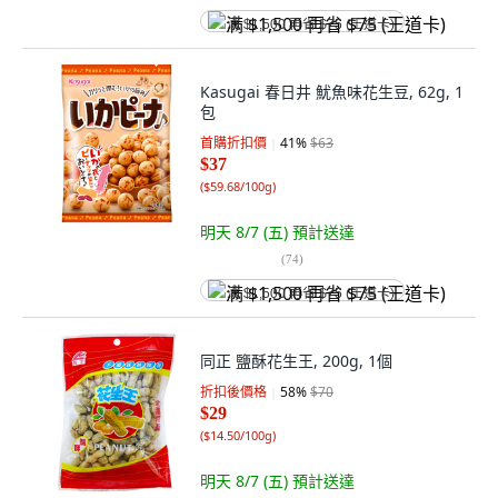
满 $1,500 再省 $75 (王道卡)
Kasugai 春日井 魷魚味花生豆, 62g, 1
包
首購折扣價
41
%
$63
$37
(
$59.68/100g
)
明天 8/7 (五)
預計送達
(
74
)
满 $1,500 再省 $75 (王道卡)
同正 鹽酥花生王, 200g, 1個
折扣後價格
58
%
$70
$29
(
$14.50/100g
)
明天 8/7 (五)
預計送達