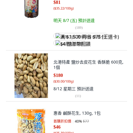
$81
(
$35.22/100g
)
明天 8/7 (五)
預計送達
(
189
)
满 $1,500 再省 $75 (王道卡)
$4 酷澎幣回饋
北港特產 鹽炒去皮花生 香酥脆 600克,
1個
$180
(
$30.00/100g
)
8/12 星期三
預計送達
(
11
)
惠香 鹹酥花生, 130g, 1包
首購折扣價
40
%
$77
$46
(
$35.39/100g
)