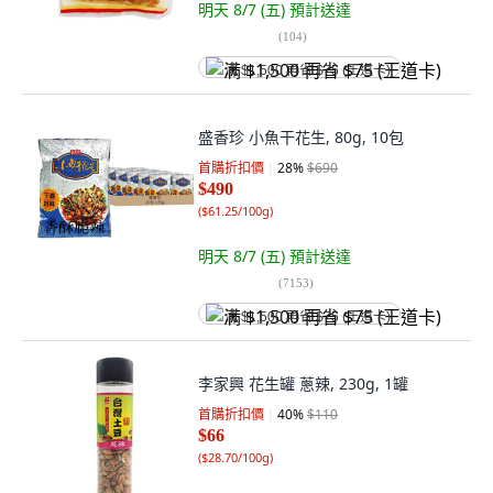
明天 8/7 (五)
預計送達
(
104
)
满 $1,500 再省 $75 (王道卡)
盛香珍 小魚干花生, 80g, 10包
首購折扣價
28
%
$690
$490
(
$61.25/100g
)
明天 8/7 (五)
預計送達
(
7153
)
满 $1,500 再省 $75 (王道卡)
李家興 花生罐 蔥辣, 230g, 1罐
首購折扣價
40
%
$110
$66
(
$28.70/100g
)