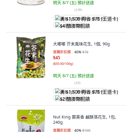
明天 8/7 (五)
預計送達
(
138
)
满 $1,500 再省 $75 (王道卡)
$4 酷澎幣回饋
大嘟嘟 芥末風味花生, 1個, 90g
首購折扣價
40
%
$76
$45
(
$50.00/100g
)
明天 8/7 (五)
預計送達
(
10
)
满 $1,500 再省 $75 (王道卡)
$2 酷澎幣回饋
Nut King 鄭美香 鹹酥落花生, 1包,
240g
首購折扣價
40
%
$100