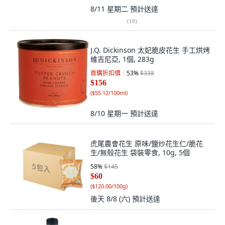
8/11 星期二
預計送達
(
19
)
J.Q. Dickinson 太妃脆皮花生 手工烘烤
維吉尼亞, 1個, 283g
首購折扣價
53
%
$338
$156
(
$55.12/100ml
)
8/10 星期一
預計送達
虎尾農會花生 原味/鹽炒花生仁/脆花
生/無殼花生 袋裝零食, 10g, 5個
58
%
$145
$60
(
$120.00/100g
)
後天 8/8 (六)
預計送達