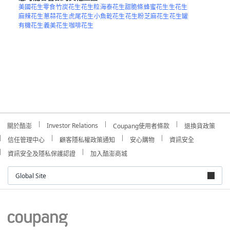
美國花生零食
竹炭花生
花生粒
海泰花生甜脆條
蜂蜜花生
生花生
麻辣花生
蔥蒜花生
虎尾花生
小魚乾花生
花生粉
芝麻花生
花生罐
有機花生
義美花生
咖啡花生
Investor Relations
關於酷澎
Coupang使用者條款
退換貨政策
信任管理中心
顧客隱私權政策通知
安心購物
資訊安全
資訊安全及隱私保護認證
加入酷澎商城
Global Site