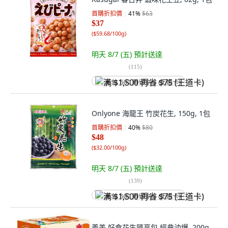
首購折扣價
41
%
$63
$37
(
$59.68/100g
)
明天 8/7 (五)
預計送達
(
115
)
满 $1,500 再省 $75 (王道卡)
Onlyone 海龍王 竹炭花生, 150g, 1包
首購折扣價
40
%
$80
$48
(
$32.00/100g
)
明天 8/7 (五)
預計送達
(
139
)
满 $1,500 再省 $75 (王道卡)
義美 好食花生隨享包 經典油爆, 200g,