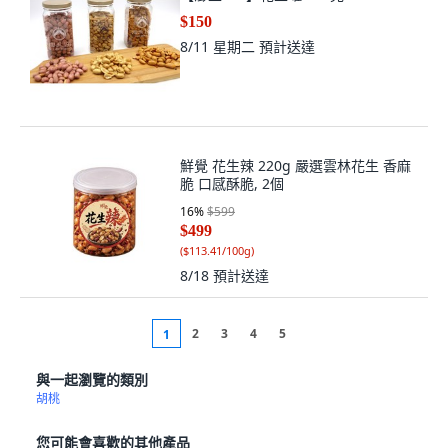
$150
8/11 星期二
預計送達
鮮覺 花生辣 220g 嚴選雲林花生 香麻
脆 口感酥脆, 2個
16
%
$599
$499
(
$113.41/100g
)
8/18
預計送達
2
3
4
5
1
與一起瀏覽的類別
胡桃
您可能會喜歡的其他產品