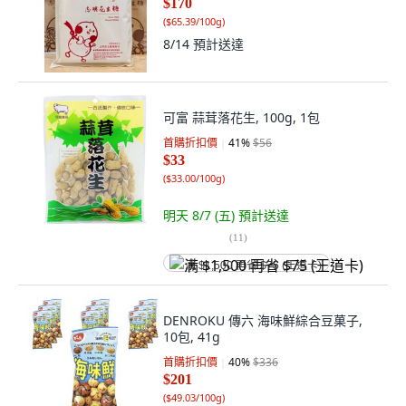
$170
(
$65.39/100g
)
8/14
預計送達
可富 蒜茸落花生, 100g, 1包
首購折扣價
41
%
$56
$33
(
$33.00/100g
)
明天 8/7 (五)
預計送達
(
11
)
满 $1,500 再省 $75 (王道卡)
DENROKU 傳六 海味鮮綜合豆菓子,
10包, 41g
首購折扣價
40
%
$336
$201
(
$49.03/100g
)