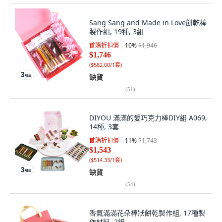
Sang Sang and Made in Love餅乾棒
製作組, 19種, 3組
首購折扣價
10
%
$1,946
$1,746
(
$582.00/1套
)
缺貨
(
51
)
DIYOU 滿滿的愛巧克力棒DIY組 A069,
14種, 3套
首購折扣價
11
%
$1,743
$1,543
(
$514.33/1套
)
缺貨
(
54
)
香氣滿滿花朵棒狀餅乾製作組, 17種製
作材料, 2組