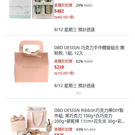
首購折扣價
29
%
$682
$482
(
$482.00/1套
)
8/12 星期三
預計送達
DBD DESIGN 巧克力手作體驗組合 嫩
粉款, 1組, 12入
首購折扣價
62
%
$564
$210
(
$210.00/1套
)
8/12 星期三
預計送達
(
1
)
DBD DESIGN Ribbon巧克力棒DIY製
作組, 黑巧克力 100g+白巧克力
200g+餅乾棒 11cm+花生米 30g+彩虹
米 10g+擠花袋 5入+包裝紙絲 10g+烘
首購折扣價
43
%
$1,463
焙紙 2入+巧克力製作說明書+包裝盒