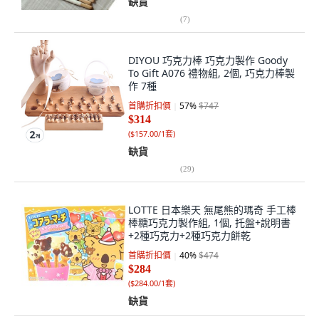
缺貨
(
7
)
DIYOU 巧克力棒 巧克力製作 Goody
To Gift A076 禮物組, 2個, 巧克力棒製
作 7種
首購折扣價
57
%
$747
$314
(
$157.00/1套
)
缺貨
(
29
)
LOTTE 日本樂天 無尾熊的瑪奇 手工棒
棒糖巧克力製作組, 1個, 托盤+說明書
+2種巧克力+2種巧克力餅乾
首購折扣價
40
%
$474
$284
(
$284.00/1套
)
缺貨