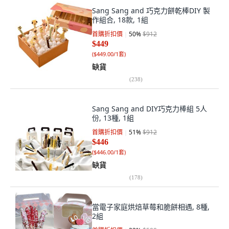
Sang Sang and 巧克力餅乾棒DIY 製
作組合, 18款, 1組
首購折扣價
50
%
$912
$449
(
$449.00/1套
)
缺貨
(
238
)
Sang Sang and DIY巧克力棒組 5人
份, 13種, 1組
首購折扣價
51
%
$912
$446
(
$446.00/1套
)
缺貨
(
178
)
當電子家庭烘焙草莓和脆餅相遇, 8種,
2組