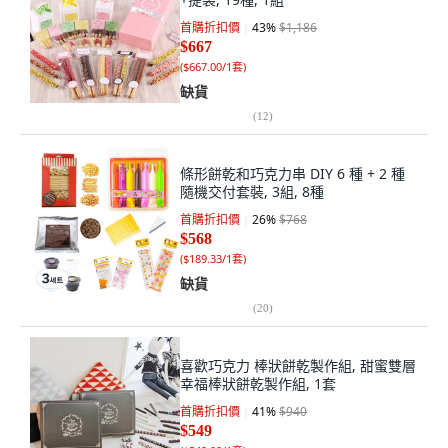
首購折扣價
43
%
$1,186
$667
(
$667.00/1套
)
缺貨
(
12
)
條形餅乾和巧克力串 DIY 6 種 + 2 種
隨機交付套裝, 3組, 8種
首購折扣價
26
%
$768
$568
(
$189.33/1套
)
缺貨
(
20
)
喜歡巧克力 棒狀餅乾製作組, 甜蜜雙層
幸福棒狀餅乾製作組, 1套
首購折扣價
41
%
$940
$549