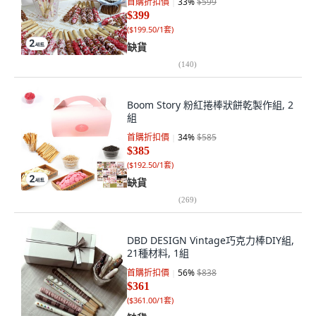
首購折扣價
33
%
$599
$399
(
$199.50/1套
)
缺貨
(
140
)
Boom Story 粉紅捲棒狀餅乾製作組, 2
組
首購折扣價
34
%
$585
$385
(
$192.50/1套
)
缺貨
(
269
)
DBD DESIGN Vintage巧克力棒DIY組,
21種材料, 1組
首購折扣價
56
%
$838
$361
(
$361.00/1套
)