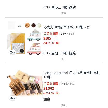
8/12 星期三
預計送達
(
19
)
巧克力DIY組 車子款, 10種, 2套
首購折扣價
34
%
$585
$385
(
$192.50/1套
)
8/12 星期三
預計送達
(
1
)
Sang Sang and 巧克力棒DIY組, 3組,
16種
首購折扣價
9
%
$2,102
$1,902
(
$634.00/1套
)
缺貨
(
188
)