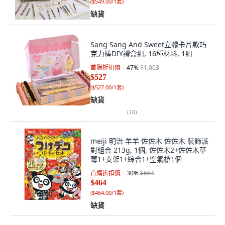
(
$549.00/1套
)
缺貨
Sang Sang And Sweet立體卡片款巧
克力棒DIY禮盒組, 16種材料, 1組
首購折扣價
47
%
$1,003
$527
(
$527.00/1套
)
缺貨
(
18
)
meiji 明治 羊羊 佐佐木 佐佐木 裝飾派
對組合 213g, 1個, 佐佐木2+佐佐木草
莓1+支架1+綜合1+空氣槍1個
首購折扣價
30
%
$664
$464
(
$464.00/1套
)
缺貨