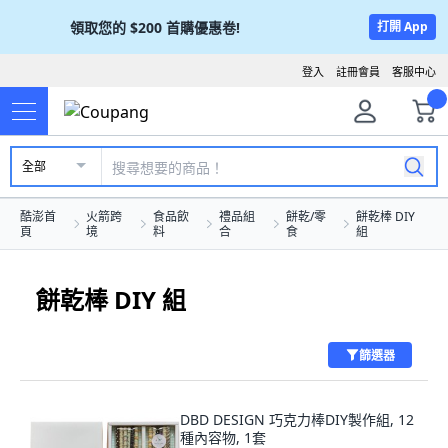
領取您的
$200
首購優惠卷!
打開 App
登入
註冊會員
客服中心
全部
酷澎首
火箭跨
食品飲
禮品組
餅乾/零
餅乾棒 DIY
頁
境
料
合
食
組
餅乾棒 DIY 組
篩選器
DBD DESIGN 巧克力棒DIY製作組, 12
種內容物, 1套