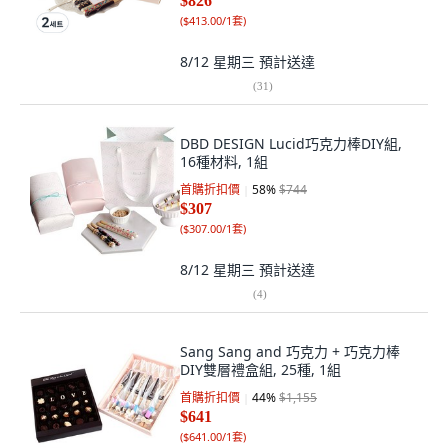
$826
+提袋+裝飾貼紙 8入+包裝紙 10入, 2
(
$413.00/1套
)
套
8/12 星期三
預計送達
(
31
)
DBD DESIGN Lucid巧克力棒DIY組,
16種材料, 1組
首購折扣價
58
%
$744
$307
(
$307.00/1套
)
8/12 星期三
預計送達
(
4
)
Sang Sang and 巧克力 + 巧克力棒
DIY雙層禮盒組, 25種, 1組
首購折扣價
44
%
$1,155
$641
(
$641.00/1套
)