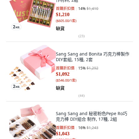
首購折扣價
14
%
$1,410
$1,210
(
$605.00/1套
)
缺貨
(
23
)
Sang Sang and Bonita 巧克力棒製作
DIY套組, 15種, 2套
首購折扣價
15
%
$1,292
$1,092
(
$546.00/1套
)
缺貨
(
44
)
Sang Sang and 秘密粉色Pepe Ro巧
克力棒 DIY組合 制作, 17種, 2組
首購折扣價
16
%
$1,243
$1,043