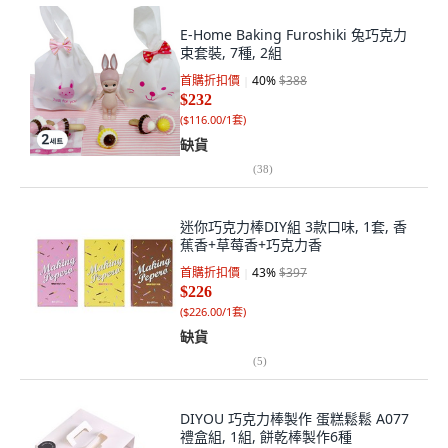
E-Home Baking Furoshiki 兔巧克力
束套裝, 7種, 2組
首購折扣價
40
%
$388
$232
(
$116.00/1套
)
缺貨
(
38
)
迷你巧克力棒DIY組 3款口味, 1套, 香
蕉香+草莓香+巧克力香
首購折扣價
43
%
$397
$226
(
$226.00/1套
)
缺貨
(
5
)
DIYOU 巧克力棒製作 蛋糕鬆鬆 A077
禮盒組, 1組, 餅乾棒製作6種