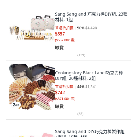
Sang Sang and 巧克力棒DIY組, 23種
材料, 1組
首購折扣價
50
%
$1,128
$557
(
$557.00/1套
)
缺貨
(
179
)
Cookingstory Black Label巧克力棒
DIY組, 20種材料, 2組
首購折扣價
44
%
$1,341
$742
(
$371.00/1套
)
缺貨
(
35
)
Sang Sang and DIY巧克力棒製作組
+提袋, 19種, 1組