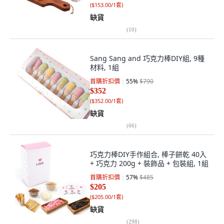
(
$153.00/1套
)
缺貨
(
10
)
Sang Sang and 巧克力棒DIY組, 9種
材料, 1組
首購折扣價
55
%
$790
$352
(
$352.00/1套
)
缺貨
(
66
)
巧克力棒DIY手作組合, 棒子餅乾 40入
+ 巧克力 200g + 裝飾品 + 包裝組, 1組
首購折扣價
57
%
$485
$205
(
$205.00/1套
)
缺貨
(
298
)