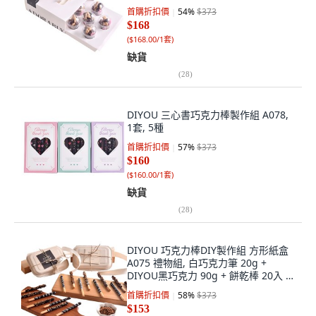
首購折扣價
54
%
$373
$168
(
$168.00/1套
)
缺貨
(
28
)
DIYOU 三心書巧克力棒製作組 A078,
1套, 5種
首購折扣價
57
%
$373
$160
(
$160.00/1套
)
缺貨
(
28
)
DIYOU 巧克力棒DIY製作組 方形紙盒
A075 禮物組, 白巧克力筆 20g +
DIYOU黑巧克力 90g + 餅乾棒 20入 +
香脆餅乾 20g + 素面自黏袋 10入 + 紙
首購折扣價
58
%
$373
漿便當盒 2入 + 明信片 2入 + 紙繩, 1
$153
套