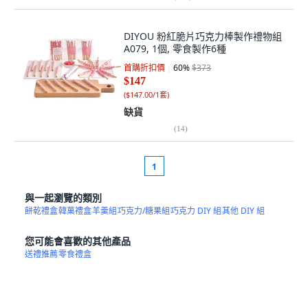
DIYOU 粉紅脆片巧克力棒製作禮物組
A079, 1個, 零食製作6種
首購折扣價
60
%
$373
$147
(
$147.00/1套
)
缺貨
(
14
)
1
與一起瀏覽的類別
餅乾禮盒
韓菓禮盒
羊羹組
巧克力/糖果組
巧克力 DIY 組
其他 DIY 組
您可能會喜歡的其他產品
送禮推薦
零食禮盒