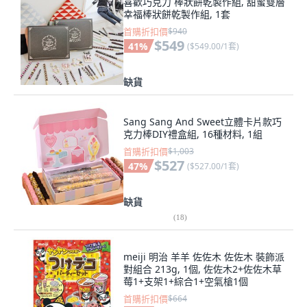
喜歡巧克力 棒狀餅乾製作組, 甜蜜雙層
幸福棒狀餅乾製作組, 1套
首購折扣價
$940
$549
41
%
(
$549.00/1套
)
缺貨
Sang Sang And Sweet立體卡片款巧
克力棒DIY禮盒組, 16種材料, 1組
首購折扣價
$1,003
$527
47
%
(
$527.00/1套
)
缺貨
(
18
)
meiji 明治 羊羊 佐佐木 佐佐木 裝飾派
對組合 213g, 1個, 佐佐木2+佐佐木草
莓1+支架1+綜合1+空氣槍1個
首購折扣價
$664