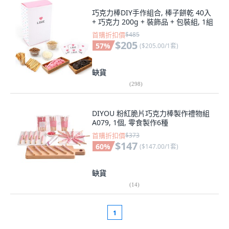
巧克力棒DIY手作組合, 棒子餅乾 40入
+ 巧克力 200g + 裝飾品 + 包裝組, 1組
首購折扣價
$485
$205
57
%
(
$205.00/1套
)
缺貨
(
298
)
DIYOU 粉紅脆片巧克力棒製作禮物組
A079, 1個, 零食製作6種
首購折扣價
$373
$147
60
%
(
$147.00/1套
)
缺貨
(
14
)
1