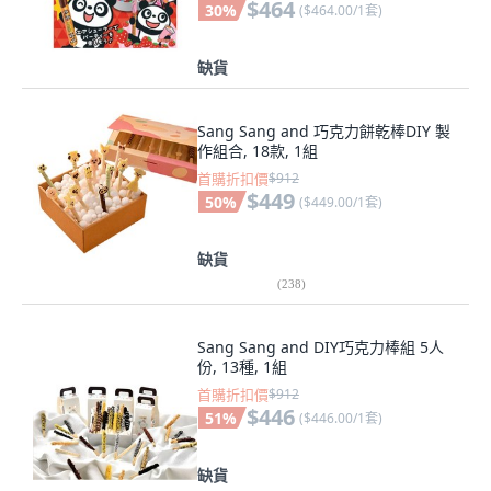
$464
30
%
(
$464.00/1套
)
缺貨
Sang Sang and 巧克力餅乾棒DIY 製
作組合, 18款, 1組
首購折扣價
$912
$449
50
%
(
$449.00/1套
)
缺貨
(
238
)
Sang Sang and DIY巧克力棒組 5人
份, 13種, 1組
首購折扣價
$912
$446
51
%
(
$446.00/1套
)
缺貨