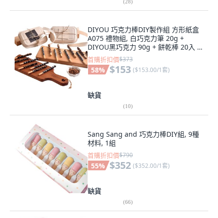
(
28
)
DIYOU 巧克力棒DIY製作組 方形紙盒
A075 禮物組, 白巧克力筆 20g +
DIYOU黑巧克力 90g + 餅乾棒 20入 +
香脆餅乾 20g + 素面自黏袋 10入 + 紙
首購折扣價
$373
漿便當盒 2入 + 明信片 2入 + 紙繩, 1
$153
58
%
(
$153.00/1套
)
套
缺貨
(
10
)
Sang Sang and 巧克力棒DIY組, 9種
材料, 1組
首購折扣價
$790
$352
55
%
(
$352.00/1套
)
缺貨
(
66
)