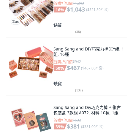
首購折扣價
$1,243
$1,043
16
%
(
$521.50/1套
)
缺貨
(
38
)
Sang Sang and DIY巧克力棒DIY組, 1
組, 16種
首購折扣價
$942
$467
50
%
(
$467.00/1套
)
缺貨
(
137
)
Sang Sang and Diy巧克力棒 + 復古
包裝盒 3款組 A072, 材料 10種, 1組
首購折扣價
$632
$381
39
%
(
$381.00/1套
)