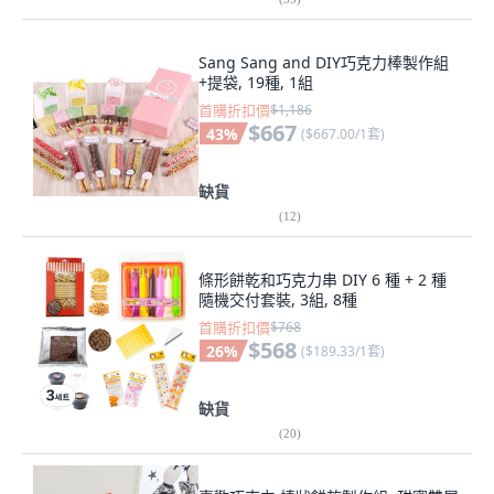
Sang Sang and DIY巧克力棒製作組
+提袋, 19種, 1組
首購折扣價
$1,186
$667
43
%
(
$667.00/1套
)
缺貨
(
12
)
條形餅乾和巧克力串 DIY 6 種 + 2 種
隨機交付套裝, 3組, 8種
首購折扣價
$768
$568
26
%
(
$189.33/1套
)
缺貨
(
20
)