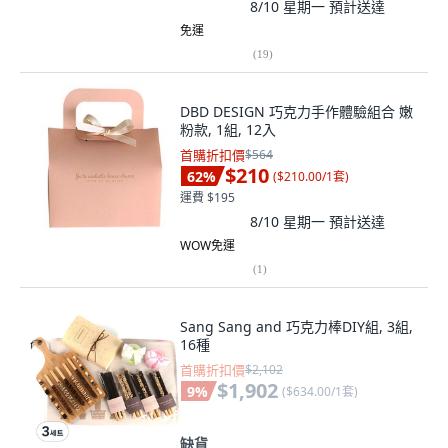
8/10 星期一
預計送達
免運
(
19
)
DBD DESIGN 巧克力手作體驗組合 嫩
粉款, 1組, 12入
首購折扣價
$564
$210
62
%
(
$210.00/1套
)
運費 $195
8/10 星期一
預計送達
WOW免運
(
1
)
Sang Sang and 巧克力棒DIY組, 3組,
16種
首購折扣價
$2,102
$1,902
9
%
(
$634.00/1套
)
缺貨