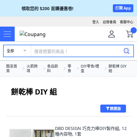
領取您的
$200
首購優惠卷!
打開 App
登入
註冊會員
客服中心
全部
酷澎首
火箭跨
食品飲
零
DIY零食/禮
餅乾棒 DIY
頁
境
料
食
盒
組
餅乾棒 DIY 組
篩選器
DBD DESIGN 巧克力棒DIY製作組, 12
種內容物, 1套