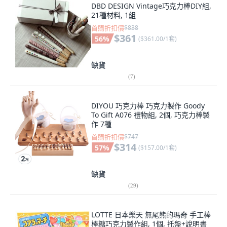
DBD DESIGN Vintage巧克力棒DIY組,
21種材料, 1組
首購折扣價
$838
$361
56
%
(
$361.00/1套
)
缺貨
(
7
)
DIYOU 巧克力棒 巧克力製作 Goody
To Gift A076 禮物組, 2個, 巧克力棒製
作 7種
首購折扣價
$747
$314
57
%
(
$157.00/1套
)
缺貨
(
29
)
LOTTE 日本樂天 無尾熊的瑪奇 手工棒
棒糖巧克力製作組, 1個, 托盤+說明書