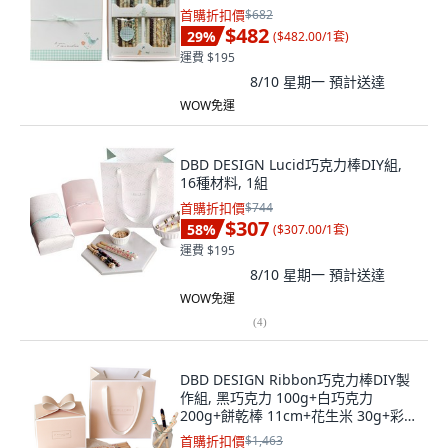
首購折扣價
$682
$482
29
%
(
$482.00/1套
)
運費 $195
8/10 星期一
預計送達
WOW免運
DBD DESIGN Lucid巧克力棒DIY組,
16種材料, 1組
首購折扣價
$744
$307
58
%
(
$307.00/1套
)
運費 $195
8/10 星期一
預計送達
WOW免運
(
4
)
DBD DESIGN Ribbon巧克力棒DIY製
作組, 黑巧克力 100g+白巧克力
200g+餅乾棒 11cm+花生米 30g+彩虹
米 10g+擠花袋 5入+包裝紙絲 10g+烘
首購折扣價
$1,463