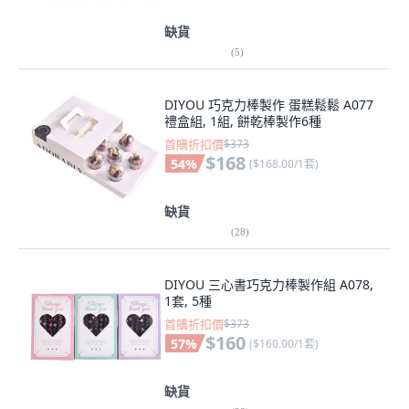
缺貨
(
5
)
DIYOU 巧克力棒製作 蛋糕鬆鬆 A077
禮盒組, 1組, 餅乾棒製作6種
首購折扣價
$373
$168
54
%
(
$168.00/1套
)
缺貨
(
28
)
DIYOU 三心書巧克力棒製作組 A078,
1套, 5種
首購折扣價
$373
$160
57
%
(
$160.00/1套
)
缺貨