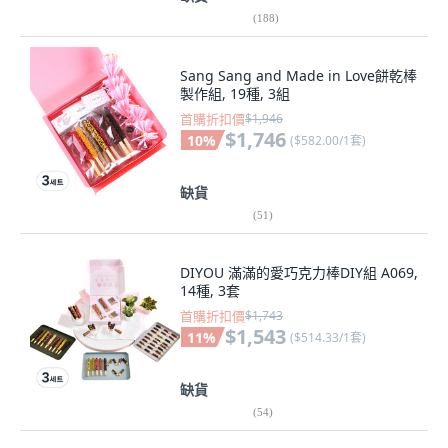
(
188
)
Sang Sang and Made in Love餅乾棒
製作組, 19種, 3組
首購折扣價
$1,946
$1,746
10
%
(
$582.00/1套
)
缺貨
(
51
)
DIYOU 滿滿的愛巧克力棒DIY組 A069,
14種, 3套
首購折扣價
$1,743
$1,543
11
%
(
$514.33/1套
)
缺貨
(
54
)