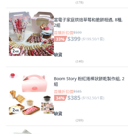
(
178
)
當電子家庭烘焙草莓和脆餅相遇, 8種,
2組
首購折扣價
$599
$399
33
%
(
$199.50/1套
)
缺貨
(
140
)
Boom Story 粉紅捲棒狀餅乾製作組, 2
組
首購折扣價
$585
$385
34
%
(
$192.50/1套
)
缺貨
(
269
)