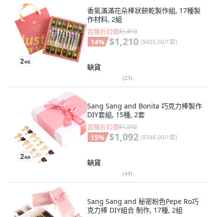
香氣滿滿花朵棒狀餅乾製作組, 17種製
作材料, 2組
首購折扣價
$1,410
$1,210
14
%
(
$605.00/1套
)
缺貨
(
23
)
Sang Sang and Bonita 巧克力棒製作
DIY套組, 15種, 2套
首購折扣價
$1,292
$1,092
15
%
(
$546.00/1套
)
缺貨
(
44
)
Sang Sang and 秘密粉色Pepe Ro巧
克力棒 DIY組合 制作, 17種, 2組