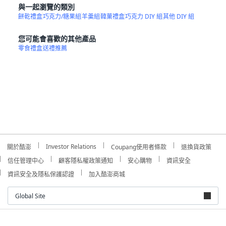
與一起瀏覽的類別
餅乾禮盒
巧克力/糖果組
羊羹組
韓菓禮盒
巧克力 DIY 組
其他 DIY 組
您可能會喜歡的其他產品
零食禮盒
送禮推薦
Investor Relations
關於酷澎
Coupang使用者條款
退換貨政策
信任管理中心
顧客隱私權政策通知
安心購物
資訊安全
資訊安全及隱私保護認證
加入酷澎商城
Global Site