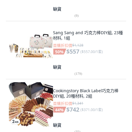
缺貨
(
9
)
Sang Sang and 巧克力棒DIY組, 23種
材料, 1組
首購折扣價
$1,128
$557
50
%
(
$557.00/1套
)
缺貨
(
179
)
Cookingstory Black Label巧克力棒
DIY組, 20種材料, 2組
首購折扣價
$1,341
$742
44
%
(
$371.00/1套
)
缺貨
(
35
)