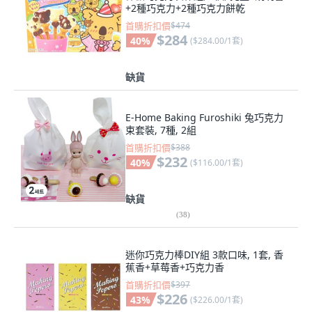
+2種巧克力+2種巧克力餅乾
首購折扣價
$474
$284
40
%
(
$284.00/1套
)
缺貨
E-Home Baking Furoshiki 兔巧克力
束套裝, 7種, 2組
首購折扣價
$388
$232
40
%
(
$116.00/1套
)
缺貨
(
38
)
迷你巧克力棒DIY組 3款口味, 1套, 香
蕉香+草莓香+巧克力香
首購折扣價
$397
$226
43
%
(
$226.00/1套
)