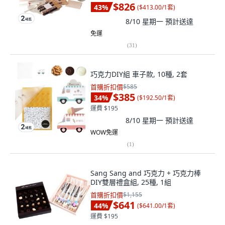
焙紙 2入+巧克力製作說明書+包裝盒
$826
43
%
(
$413.00/1套
)
+提袋+裝飾貼紙 8入+包裝紙 10入, 2
套
8/10 星期一
預計送達
免運
(
31
)
巧克力DIY組 車子款, 10種, 2套
首購折扣價
$585
$385
34
%
(
$192.50/1套
)
運費 $195
8/10 星期一
預計送達
WOW免運
(
1
)
Sang Sang and 巧克力 + 巧克力棒
DIY雙層禮盒組, 25種, 1組
首購折扣價
$1,155
$641
44
%
(
$641.00/1套
)
運費 $195