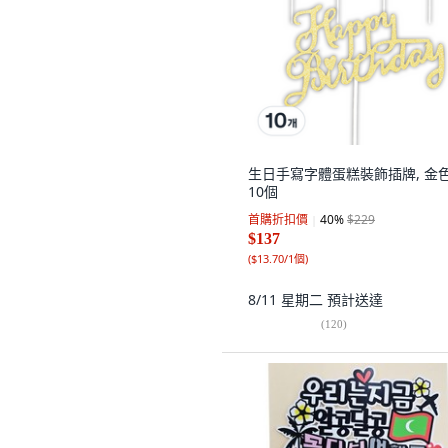
生日手寫字體蛋糕裝飾插牌, 金色
10個
首購折扣價
40
%
$229
$137
(
$13.70/1個
)
8/11 星期二
預計送達
(
120
)