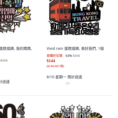
 生日蛋糕插牌, 我的媽媽,
Vivid rain 蛋糕插牌, 美好我們, 1個
首購折扣價
63
%
$396
$396
$144
(
$144.00/1個
)
8/10 星期一
預計送達
計送達
(
2
)