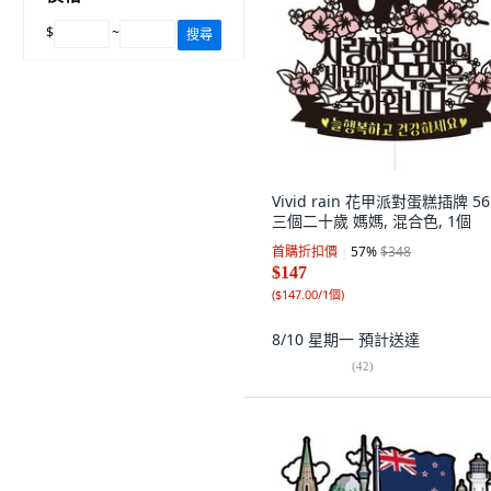
$
~
搜尋
Vivid rain 花甲派對蛋糕插牌 56
三個二十歲 媽媽, 混合色, 1個
首購折扣價
57
%
$348
$147
(
$147.00/1個
)
8/10 星期一
預計送達
(
42
)