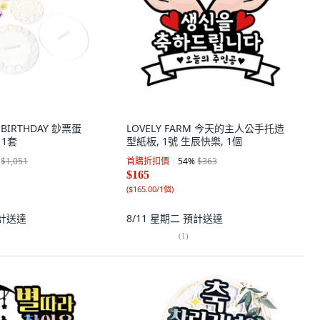
Y BIRTHDAY 鈔票蛋
LOVELY FARM 今天的主人公手托造
 1套
型紙板, 1號 生辰快樂, 1個
$1,051
首購折扣價
54
%
$363
$165
(
$165.00/1個
)
計送達
8/11 星期二
預計送達
(
1
)