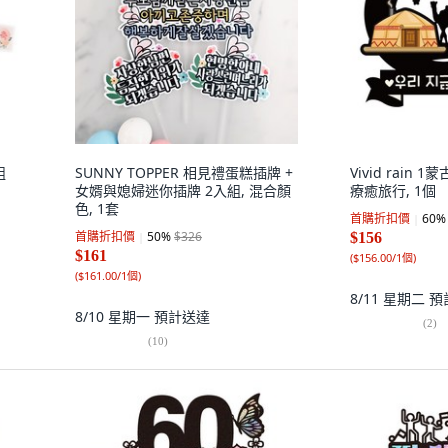
組
SUNNY TOPPER 相見禮蛋糕插牌 +
Vivid rain 
女婿與媳婦迷你插牌 2入組, 混合顏
療癒旅行, 1個
色, 1套
首購折扣價
60
%
首購折扣價
50
%
$326
$156
$161
(
$156.00/1個
)
(
$161.00/1個
)
8/11 星期二
預
8/10 星期一
預計送達
(
2
)
(
10
)