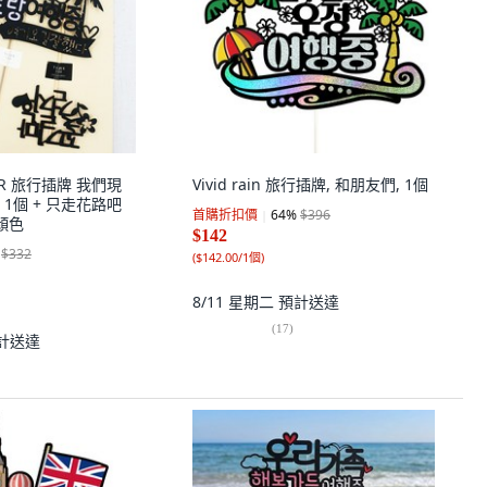
PER 旅行插牌 我們現
Vivid rain 旅行插牌, 和朋友們, 1個
1個 + 只走花路吧
首購折扣價
64
%
$396
顏色
$142
$332
(
$142.00/1個
)
8/11 星期二
預計送達
(
17
)
計送達