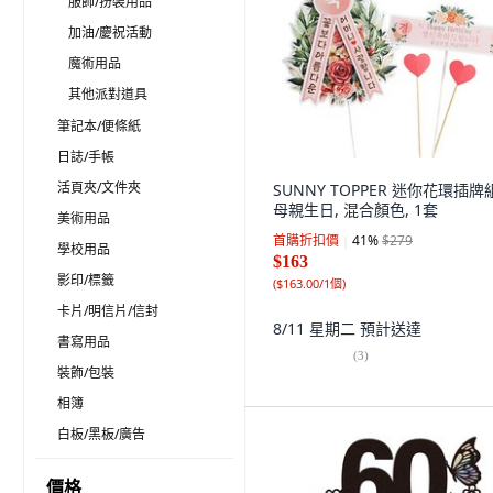
服飾/扮裝用品
加油/慶祝活動
魔術用品
其他派對道具
筆記本/便條紙
日誌/手帳
活頁夾/文件夾
SUNNY TOPPER 迷你花環插牌
母親生日, 混合顏色, 1套
美術用品
首購折扣價
41
%
$279
學校用品
$163
影印/標籤
(
$163.00/1個
)
卡片/明信片/信封
8/11 星期二
預計送達
書寫用品
(
3
)
裝飾/包裝
相簿
白板/黑板/廣告
價格