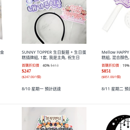
 金
SUNNY TOPPER 生日髮箍 + 生日蛋
Mellow HAPP
糕插牌組, 1套, 我是主角, 祝生日
糕組, 混合顏色,
首購折扣價
40
%
$413
首購折扣價
19
%
$247
$851
(
$247.00/1個
)
(
$851.00/1個
)
8/10 星期一
預計送達
8/11 星期二
預