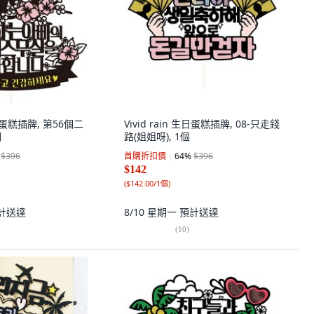
 花甲蛋糕插牌, 第56個二
Vivid rain 生日蛋糕插牌, 08-只走錢
個
路(姐姐呀), 1個
$396
首購折扣價
64
%
$396
$142
(
$142.00/1個
)
計送達
8/10 星期一
預計送達
(
10
)