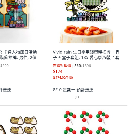
PPER 卡通人物節日活動
Vivid rain 生日零用錢蛋糕插牌 + 桿
飾插牌, 男性, 2個
子 + 盒子套組, 185 愛心康乃馨, 1套
$290
首購折扣價
56
%
$396
$174
(
$174.00/1個
)
計送達
8/10 星期一
預計送達
(
1
)