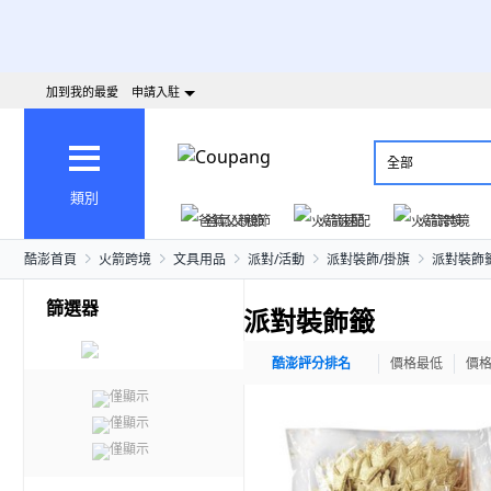
加到我的最愛
申請入駐
全部
類別
爸氣父親節
火箭速配
火箭跨境
酷澎首頁
火箭跨境
文具用品
派對/活動
派對裝飾/掛旗
派對裝飾
篩選器
派對裝飾籤
酷澎評分排名
價格最低
價
僅顯示
僅顯示
僅顯示