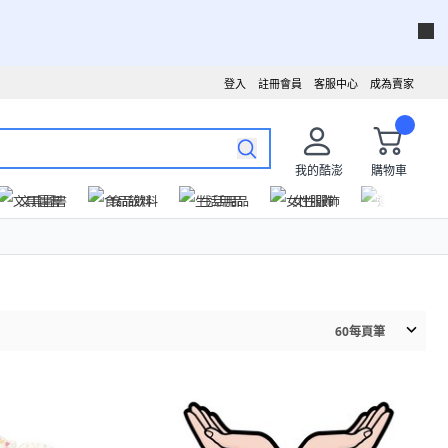
登入
註冊會員
客服中心
成為賣家
我的酷澎
購物車
文具圖書
食品飲料
生活用品
女性服飾
運動戶外
60
每頁筆