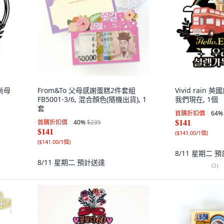
時尚母
From&To 父母感謝蛋糕2件套組
Vivid rain 
FB5001-3/6, 混合顏色(隨機出貨), 1
我們現在, 1個
套
首購折扣價
64
%
首購折扣價
40
%
$235
$141
$141
(
$141.00/1個
)
(
$141.00/1個
)
8/11 星期二
預
8/11 星期二
預計送達
(
2
)