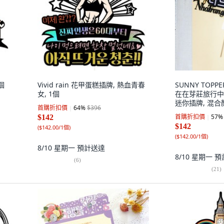
1個
Vivid rain 花甲蛋糕插牌, 熱血青春
SUNNY TOP
女, 1個
在在芽莊旅行中 
迷你插牌, 混合
首購折扣價
64
%
$396
首購折扣價
57
%
$142
$142
(
$142.00/1個
)
(
$142.00/1個
)
8/10 星期一
預計送達
8/10 星期一
預
(
6
)
(
21
)