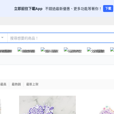
立即前往下載App
不錯過最新優惠、更多功能等著你！
下載
保健醫療
美妝保養
個人清潔
玩具休閒
文具圖書
格最高
最熱銷
最新上架