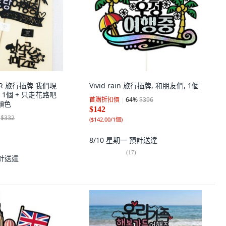
PER 旅行插牌 我們現
Vivid rain 旅行插牌, 和朋友們, 1個
1個 + 只走花路吧
首購折扣價
64
%
$396
顏色
$142
$332
(
$142.00/1個
)
8/10 星期一
預計送達
(
17
)
計送達