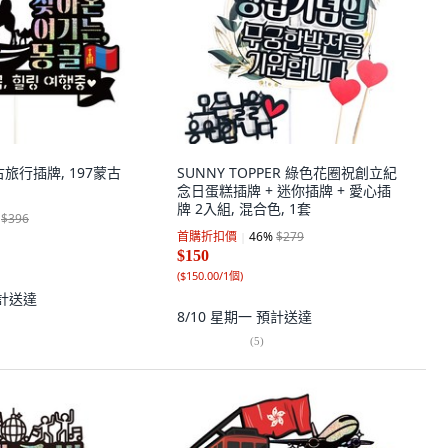
1蒙古旅行插牌, 197蒙古
SUNNY TOPPER 綠色花圈祝創立紀
念日蛋糕插牌 + 迷你插牌 + 愛心插
牌 2入組, 混合色, 1套
$396
首購折扣價
46
%
$279
$150
(
$150.00/1個
)
計送達
8/10 星期一
預計送達
(
5
)