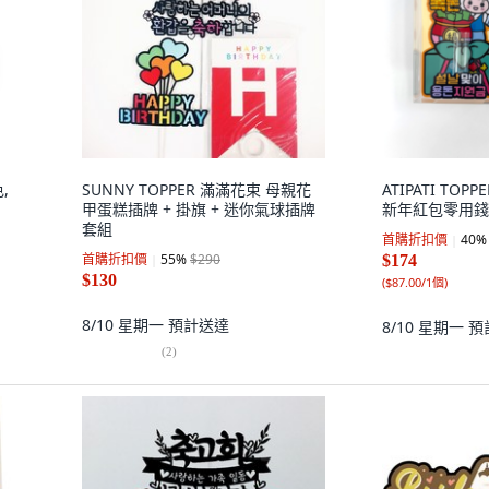
,
SUNNY TOPPER 滿滿花束 母親花
ATIPATI TO
甲蛋糕插牌 + 掛旗 + 迷你氣球插牌
新年紅包零用錢裝
套組
首購折扣價
40
%
首購折扣價
55
%
$290
$174
$130
(
$87.00/1個
)
8/10 星期一
預計送達
8/10 星期一
預
(
2
)