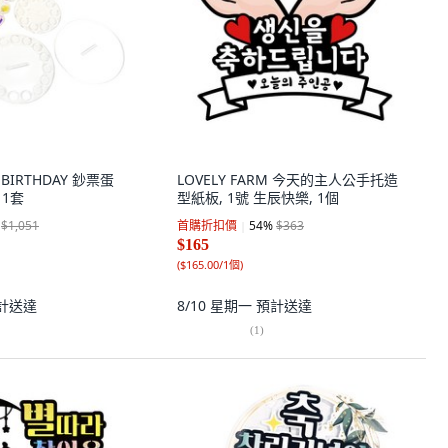
Y BIRTHDAY 鈔票蛋
LOVELY FARM 今天的主人公手托造
 1套
型紙板, 1號 生辰快樂, 1個
$1,051
首購折扣價
54
%
$363
$165
(
$165.00/1個
)
計送達
8/10 星期一
預計送達
(
1
)