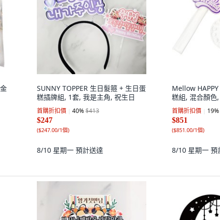
 金
SUNNY TOPPER 生日髮箍 + 生日蛋
Mellow HAPP
糕插牌組, 1套, 我是主角, 祝生日
糕組, 混合顏色,
首購折扣價
40
%
$413
首購折扣價
19
%
$247
$851
(
$247.00/1個
)
(
$851.00/1個
)
8/10 星期一
預計送達
8/10 星期一
預