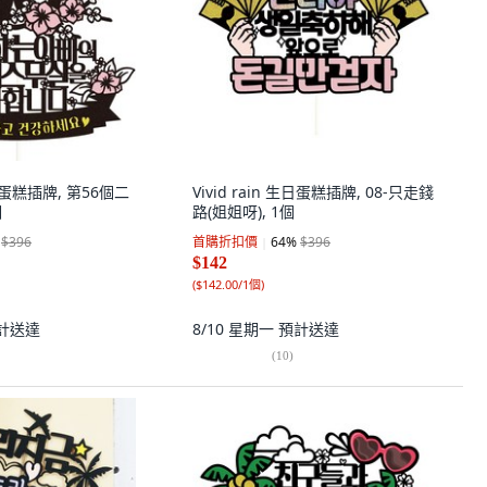
 花甲蛋糕插牌, 第56個二
Vivid rain 生日蛋糕插牌, 08-只走錢
個
路(姐姐呀), 1個
$396
首購折扣價
64
%
$396
$142
(
$142.00/1個
)
計送達
8/10 星期一
預計送達
(
10
)