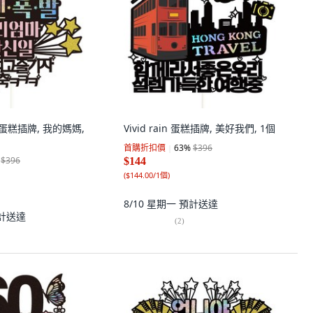
 生日蛋糕插牌, 我的媽媽,
Vivid rain 蛋糕插牌, 美好我們, 1個
首購折扣價
63
%
$396
$396
$144
(
$144.00/1個
)
8/10 星期一
預計送達
計送達
(
2
)