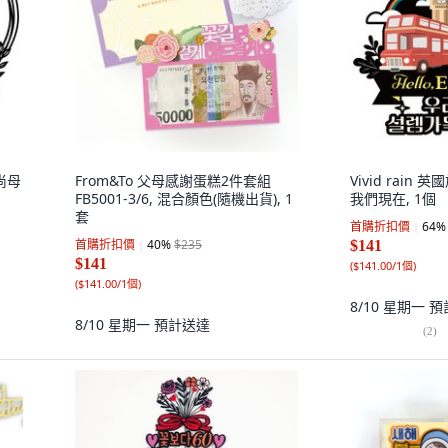
時尚母
From&To 父母感謝蛋糕2件套組
Vivid rain 
FB5001-3/6, 混合顏色(隨機出貨), 1
我們現在, 1個
套
首購折扣價
64
%
首購折扣價
40
%
$235
$141
$141
(
$141.00/1個
)
(
$141.00/1個
)
8/10 星期一
預
8/10 星期一
預計送達
(
2
)