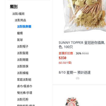
類別
派對/魔術
派對用品
派對裝飾籤
蠟燭
氣球
SUNNY TOPPER 皇冠迷你插牌,
派對帽子
色, 100只
派對髮箍
首購折扣價
36
%
$550
$350
派對眼鏡
(
$3.50/1個
)
派對掛旗
8/10 星期一
預計送達
派對橫幅
(
2
)
家庭派對組
桌巾/餐桌巾
螢光棒/手環
派對花粉