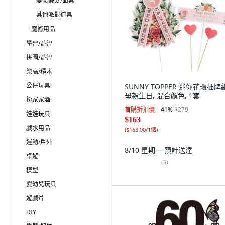
變裝假髮/面具
其他派對道具
魔術用品
學習/益智
拼圖/益智
樂高/積木
公仔玩具
SUNNY TOPPER 迷你花環插牌
母親生日, 混合顏色, 1套
扮家家酒
首購折扣價
41
%
$279
娃娃玩具
$163
戲水用品
(
$163.00/1個
)
運動/戶外
8/10 星期一
預計送達
桌遊
(
3
)
模型
嬰幼兒玩具
遊戲片
DIY