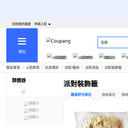
加到我的最愛
申請入駐
全部
類別
火箭速配
火箭跨境
嬰幼兒
酷澎首頁
火箭跨境
玩具嗜好
派對/魔術
派對用品
派對裝飾籤
篩選器
派對裝飾籤
酷澎評分排名
價格最低
價
僅顯示
僅顯示
僅顯示