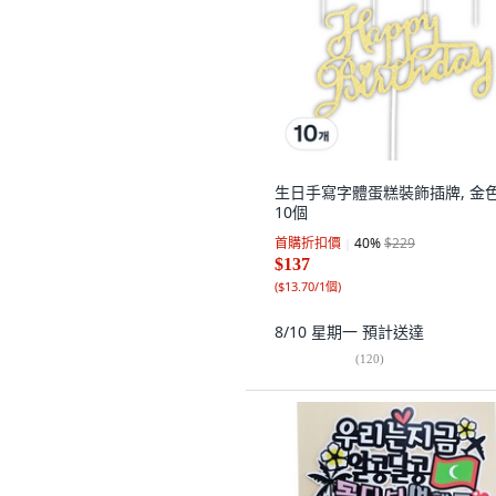
生日手寫字體蛋糕裝飾插牌, 金色
10個
首購折扣價
40
%
$229
$137
(
$13.70/1個
)
8/10 星期一
預計送達
(
120
)