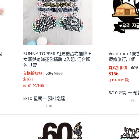
組
SUNNY TOPPER 相見禮蛋糕插牌 +
Vivid rain 
女婿與媳婦迷你插牌 2入組, 混合顏
療癒旅行, 1個
色, 1套
首購折扣價
60
%
首購折扣價
50
%
$326
$156
$161
(
$156.00/1個
)
(
$161.00/1個
)
8/10 星期一
預
8/10 星期一
預計送達
(
2
)
(
10
)