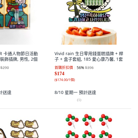
PPER 卡通人物節日活動
Vivid rain 生日零用錢蛋糕插牌 + 桿
飾插牌, 男性, 2個
子 + 盒子套組, 185 愛心康乃馨, 1套
$290
首購折扣價
56
%
$396
$174
(
$174.00/1個
)
計送達
8/10 星期一
預計送達
(
1
)