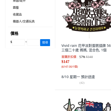
樂器/配件
園藝
收藏品
機器人/交通玩具
價格
$
~
搜尋
Vivid rain 花甲派對蛋糕插牌 56
三個二十歲 媽媽, 混合色, 1個
首購折扣價
57
%
$348
$147
(
$147.00/1個
)
8/10 星期一
預計送達
(
42
)