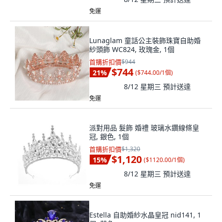
免運
Lunaglam 童話公主裝飾珠寶自助婚
紗頭飾 WC824, 玫瑰金, 1個
首購折扣價
$944
$744
21
%
(
$744.00/1個
)
8/12 星期三
預計送達
免運
派對用品 髮飾 婚禮 玻璃水鑽線條皇
冠, 銀色, 1個
首購折扣價
$1,320
$1,120
15
%
(
$1120.00/1個
)
8/12 星期三
預計送達
免運
Estella 自助婚紗水晶皇冠 nid141, 1