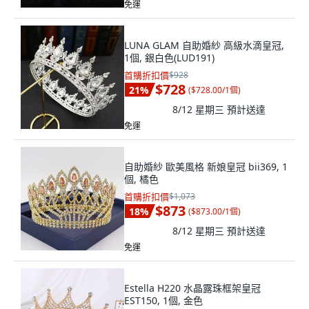
免運
LUNA GLAM 自助婚紗 高級水滴皇冠,
1個, 銀白色(LUD191)
首購折扣價
$928
$728
21
%
(
$728.00/1個
)
8/12 星期三
預計送達
免運
自助婚紗 歐美風格 新娘皇冠 bii369, 1
個, 橘色
首購折扣價
$1,073
$873
18
%
(
$873.00/1個
)
8/12 星期三
預計送達
免運
Estella H220 水晶露珠框架皇冠
EST150, 1個, 金色