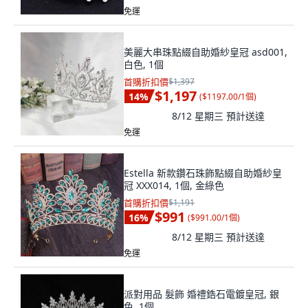
免運
美麗大串珠點綴自助婚紗皇冠 asd001,
白色, 1個
首購折扣價
$1,397
$1,197
14
%
(
$1197.00/1個
)
8/12 星期三
預計送達
免運
Estella 新款鑽石珠飾點綴自助婚紗皇
冠 XXX014, 1個, 金綠色
首購折扣價
$1,191
$991
16
%
(
$991.00/1個
)
8/12 星期三
預計送達
免運
派對用品 髮飾 婚禮鋯石電鍍皇冠, 銀
色, 1個