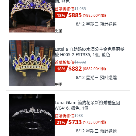
個, 藍色
首購折扣價
$1,085
$885
18
%
(
$885.00/1個
)
8/12 星期三
預計送達
免運
Estella 自助婚紗水滴公主金色皇冠髮
梳 H005-2 EST335, 1個, 藍色
首購折扣價
$1,082
$882
18
%
(
$882.00/1個
)
8/12 星期三
預計送達
免運
Luna Glam 簡約花朵新娘婚禮皇冠
WC416, 銀色, 1個
首購折扣價
$933
$733
21
%
(
$733.00/1個
)
8/12 星期三
預計送達