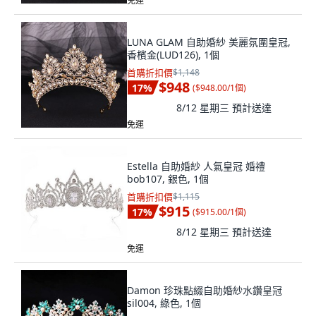
免運
LUNA GLAM 自助婚紗 美麗氛圍皇冠,
香檳金(LUD126), 1個
首購折扣價
$1,148
$948
17
%
(
$948.00/1個
)
8/12 星期三
預計送達
免運
Estella 自助婚紗 人氣皇冠 婚禮
bob107, 銀色, 1個
首購折扣價
$1,115
$915
17
%
(
$915.00/1個
)
8/12 星期三
預計送達
免運
Damon 珍珠點綴自助婚紗水鑽皇冠
sil004, 綠色, 1個