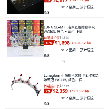
6
%
(
$2877.00/1個
)
8/12 星期三
預計送達
免運
LUNA GLAM 巴洛克風格婚禮皇冠
WC503, 綠色 + 黃色, 1個
首購折扣價
$1,898
$1,698
10
%
(
$1698.00/1個
)
8/12 星期三
預計送達
免運
(
1
)
Lunaglam 小花風格頭飾 自助婚禮新
娘頭冠 WC445, 紅色, 1個
首購折扣價
$2,559
$2,359
7
%
(
$2359.00/1個
)
8/12 星期三
預計送達
免運