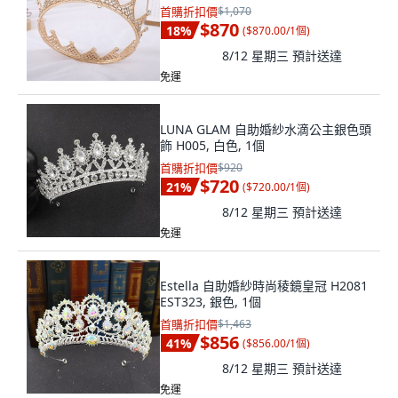
首購折扣價
$1,070
$870
18
%
(
$870.00/1個
)
8/12 星期三
預計送達
免運
LUNA GLAM 自助婚紗水滴公主銀色頭
飾 H005, 白色, 1個
首購折扣價
$920
$720
21
%
(
$720.00/1個
)
8/12 星期三
預計送達
免運
Estella 自助婚紗時尚稜鏡皇冠 H2081
EST323, 銀色, 1個
首購折扣價
$1,463
$856
41
%
(
$856.00/1個
)
8/12 星期三
預計送達
免運