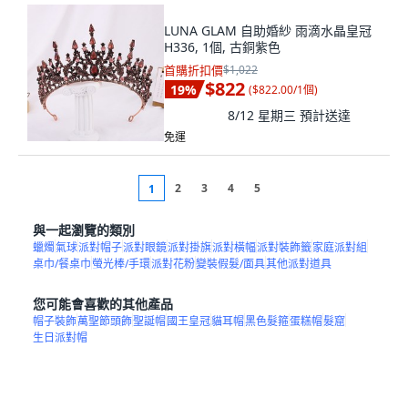
LUNA GLAM 自助婚紗 雨滴水晶皇冠
H336, 1個, 古銅紫色
首購折扣價
$1,022
$822
19
%
(
$822.00/1個
)
8/12 星期三
預計送達
免運
2
3
4
5
1
與一起瀏覽的類別
蠟燭
氣球
派對帽子
派對眼鏡
派對掛旗
派對橫幅
派對裝飾籤
家庭派對組
桌巾/餐桌巾
螢光棒/手環
派對花粉
變裝假髮/面具
其他派對道具
您可能會喜歡的其他產品
帽子裝飾
萬聖節頭飾
聖誕帽
國王皇冠
貓耳帽
黑色髮箍
蛋糕帽
髮窟
生日派對帽