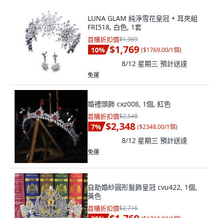
LUNA GLAM 純淨雪花皇冠 + 耳夾組
FRI518, 白色, 1套
首購折扣價
$1,969
$1,769
10
%
(
$1769.00/1個
)
8/12 星期三
預計送達
免運
婚禮頭飾 cxz008, 1個, 紅色
首購折扣價
$2,548
$2,348
7
%
(
$2348.00/1個
)
8/12 星期三
預計送達
免運
自助婚紗圓形髮飾皇冠 cvu422, 1個,
黃色
首購折扣價
$2,716