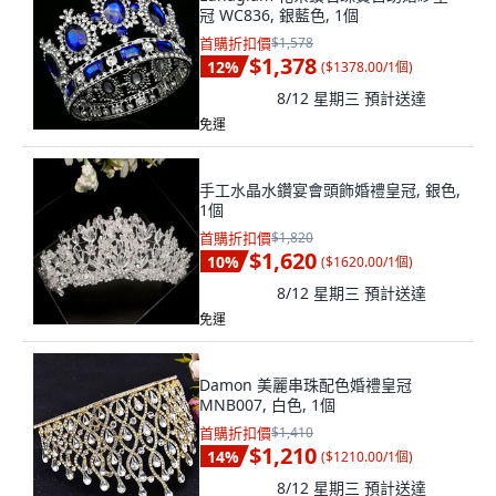
冠 WC836, 銀藍色, 1個
首購折扣價
$1,578
$1,378
12
%
(
$1378.00/1個
)
8/12 星期三
預計送達
免運
手工水晶水鑽宴會頭飾婚禮皇冠, 銀色,
1個
首購折扣價
$1,820
$1,620
10
%
(
$1620.00/1個
)
8/12 星期三
預計送達
免運
Damon 美麗串珠配色婚禮皇冠
MNB007, 白色, 1個
首購折扣價
$1,410
$1,210
14
%
(
$1210.00/1個
)
8/12 星期三
預計送達