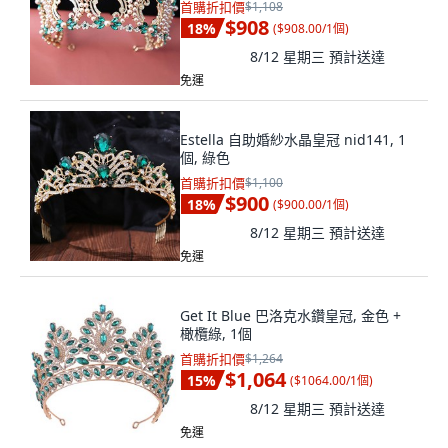
首購折扣價
$1,108
$908
18
%
(
$908.00/1個
)
8/12 星期三
預計送達
免運
Estella 自助婚紗水晶皇冠 nid141, 1
個, 綠色
首購折扣價
$1,100
$900
18
%
(
$900.00/1個
)
8/12 星期三
預計送達
免運
Get It Blue 巴洛克水鑽皇冠, 金色 +
橄欖綠, 1個
首購折扣價
$1,264
$1,064
15
%
(
$1064.00/1個
)
8/12 星期三
預計送達
免運