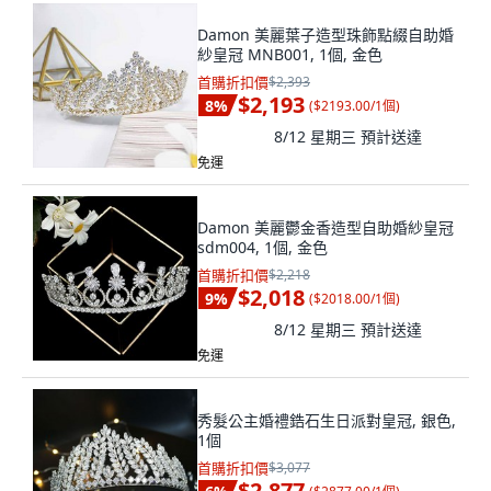
Damon 美麗葉子造型珠飾點綴自助婚
紗皇冠 MNB001, 1個, 金色
首購折扣價
$2,393
$2,193
8
%
(
$2193.00/1個
)
8/12 星期三
預計送達
免運
Damon 美麗鬱金香造型自助婚紗皇冠
sdm004, 1個, 金色
首購折扣價
$2,218
$2,018
9
%
(
$2018.00/1個
)
8/12 星期三
預計送達
免運
秀髮公主婚禮鋯石生日派對皇冠, 銀色,
1個
首購折扣價
$3,077
$2,877