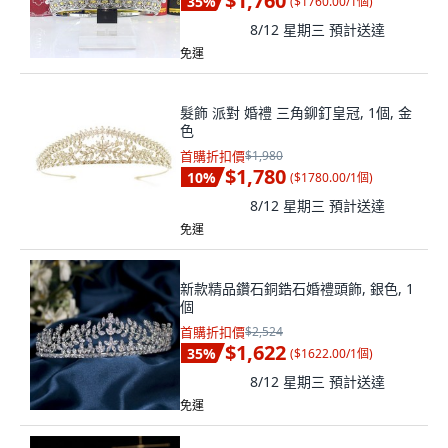
$1,760
35
%
(
$1760.00/1個
)
8/12 星期三
預計送達
免運
髮飾 派對 婚禮 三角鉚釘皇冠, 1個, 金
色
首購折扣價
$1,980
$1,780
10
%
(
$1780.00/1個
)
8/12 星期三
預計送達
免運
新款精品鑽石銅鋯石婚禮頭飾, 銀色, 1
個
首購折扣價
$2,524
$1,622
35
%
(
$1622.00/1個
)
8/12 星期三
預計送達
免運