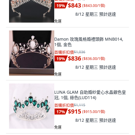
$843
19
%
(
$843.00/1個
)
8/12 星期三
預計送達
免運
Damon 玫瑰風格婚禮頭飾 MNB014,
1個, 金色
首購折扣價
$1,036
$836
19
%
(
$836.00/1個
)
8/12 星期三
預計送達
免運
LUNA GLAM 自助婚紗愛心水晶銀色皇
冠, 1個, 綠色(LUD114)
首購折扣價
$1,115
$915
17
%
(
$915.00/1個
)
8/12 星期三
預計送達
免運