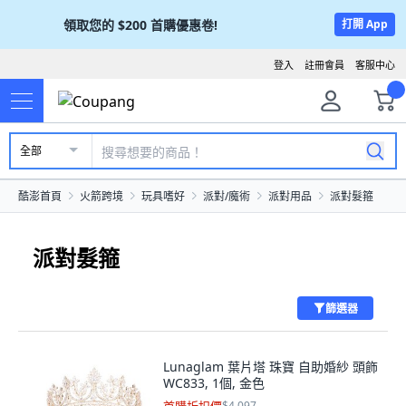
領取您的
$200
首購優惠卷!
打開 App
登入
註冊會員
客服中心
全部
酷澎首頁
火箭跨境
玩具嗜好
派對/魔術
派對用品
派對髮箍
派對髮箍
篩選器
Lunaglam 葉片塔 珠寶 自助婚紗 頭飾
WC833, 1個, 金色
$4,097