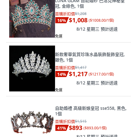
LUNA GLAM 自助婚紗 巴洛克神秘皇
冠, 金綠色, 1個
首購折扣價
$1,208
$1,008
16
%
(
$1008.00/1個
)
8/12 星期三
預計送達
免運
新款奢華氣質珍珠水晶裝飾髮飾皇冠,
銀色, 1個
首購折扣價
$1,417
$1,217
14
%
(
$1217.00/1個
)
8/12 星期三
預計送達
免運
自助婚禮 高級新娘皇冠 sse558, 黑色,
1個
首購折扣價
$1,515
$893
41
%
(
$893.00/1個
)
8/12 星期三
預計送達