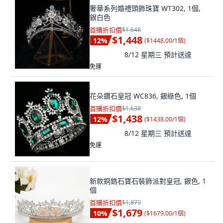
奢華系列婚禮頭飾珠寶 WT302, 1個,
銀白色
首購折扣價
$1,648
$1,448
12
%
(
$1448.00/1個
)
8/12 星期三
預計送達
免運
花朵鑽石皇冠 WC836, 銀綠色, 1個
首購折扣價
$1,638
$1,438
12
%
(
$1438.00/1個
)
8/12 星期三
預計送達
免運
新款銅鋯石寶石裝飾派對皇冠, 銀色, 1
個
首購折扣價
$1,879
$1,679
10
%
(
$1679.00/1個
)