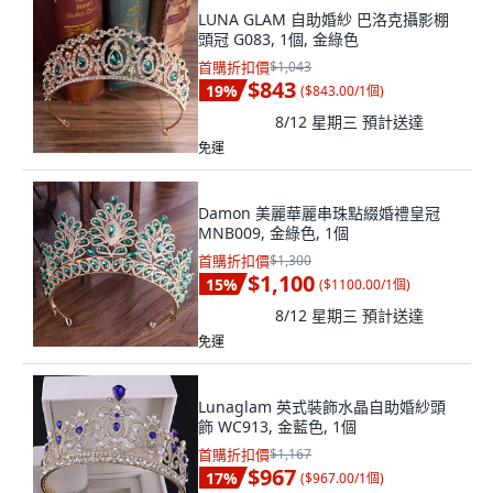
LUNA GLAM 自助婚紗 巴洛克攝影棚
頭冠 G083, 1個, 金綠色
首購折扣價
$1,043
$843
19
%
(
$843.00/1個
)
8/12 星期三
預計送達
免運
Damon 美麗華麗串珠點綴婚禮皇冠
MNB009, 金綠色, 1個
首購折扣價
$1,300
$1,100
15
%
(
$1100.00/1個
)
8/12 星期三
預計送達
免運
Lunaglam 英式裝飾水晶自助婚紗頭
飾 WC913, 金藍色, 1個
首購折扣價
$1,167
$967
17
%
(
$967.00/1個
)