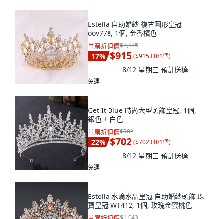
Estella 自助婚紗 復古圓形皇冠
oov778, 1個, 金香檳色
首購折扣價
$1,115
$915
17
%
(
$915.00/1個
)
8/12 星期三
預計送達
免運
Get It Blue 時尚大型頭飾皇冠, 1個,
銀色 + 白色
首購折扣價
$902
$702
22
%
(
$702.00/1個
)
8/12 星期三
預計送達
免運
Estella 水滴水晶皇冠 自助婚紗頭飾 珠
寶皇冠 WT412, 1個, 玫瑰金蜜桃色
首購折扣價
$1,043