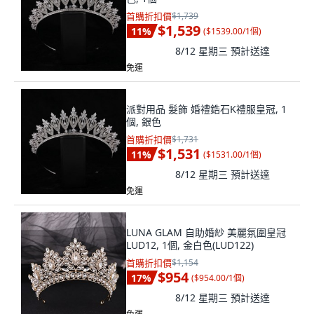
首購折扣價
$1,739
$1,539
11
%
(
$1539.00/1個
)
8/12 星期三
預計送達
免運
派對用品 髮飾 婚禮鋯石K禮服皇冠, 1
個, 銀色
首購折扣價
$1,731
$1,531
11
%
(
$1531.00/1個
)
8/12 星期三
預計送達
免運
LUNA GLAM 自助婚紗 美麗氛圍皇冠
LUD12, 1個, 金白色(LUD122)
首購折扣價
$1,154
$954
17
%
(
$954.00/1個
)
8/12 星期三
預計送達