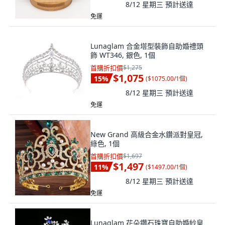
8/12 星期三
預計送達
免運
Lunaglam 合金塔型裝飾自助婚禮頭
飾 WT346, 銀色, 1個
首購折扣價
$1,275
$1,075
15
%
(
$1075.00/1個
)
8/12 星期三
預計送達
免運
New Grand 高級合金水鑽派對皇冠,
綠色, 1個
首購折扣價
$1,697
$1,497
11
%
(
$1497.00/1個
)
8/12 星期三
預計送達
免運
Lunaglam 花朵鑽石珠寶自助婚紗皇