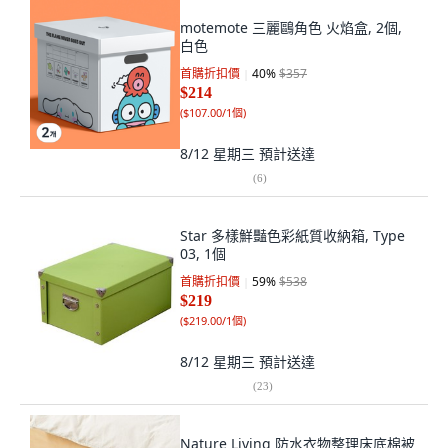
motemote 三麗鷗角色 火焰盒, 2個,
白色
首購折扣價
40
%
$357
$214
(
$107.00/1個
)
8/12 星期三
預計送達
(
6
)
Star 多樣鮮豔色彩紙質收納箱, Type
03, 1個
首購折扣價
59
%
$538
$219
(
$219.00/1個
)
8/12 星期三
預計送達
(
23
)
Nature Living 防水衣物整理床底棉被