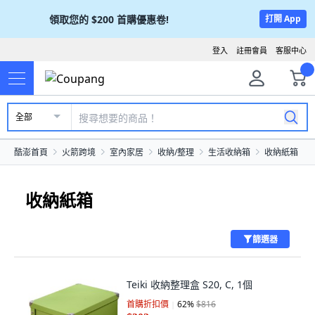
領取您的
$200
首購優惠卷!
打開 App
登入
註冊會員
客服中心
全部
酷澎首頁
火箭跨境
室內家居
收納/整理
生活收納箱
收納紙箱
收納紙箱
篩選器
Teiki 收納整理盒 S20, C, 1個
首購折扣價
62
%
$816