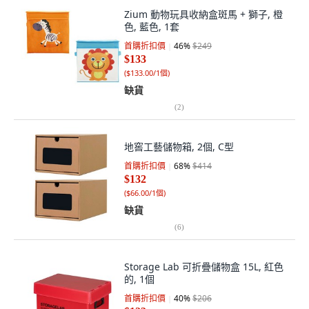
Zium 動物玩具收納盒斑馬 + 獅子, 橙
色, 藍色, 1套
首購折扣價
46
%
$249
$133
(
$133.00/1個
)
缺貨
(
2
)
地窖工藝儲物箱, 2個, C型
首購折扣價
68
%
$414
$132
(
$66.00/1個
)
缺貨
(
6
)
Storage Lab 可折疊儲物盒 15L, 紅色
的, 1個
首購折扣價
40
%
$206