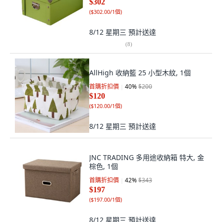
$302
(
$302.00/1個
)
8/12 星期三
預計送達
(
8
)
AllHigh 收納籃 25 小型木紋, 1個
首購折扣價
40
%
$200
$120
(
$120.00/1個
)
8/12 星期三
預計送達
JNC TRADING 多用途收納箱 特大, 金
棕色, 1個
首購折扣價
42
%
$343
$197
(
$197.00/1個
)
8/12 星期三
預計送達