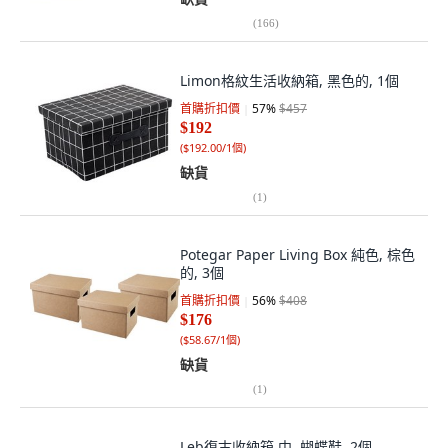
(
166
)
Limon格紋生活收納箱, 黑色的, 1個
首購折扣價
57
%
$457
$192
(
$192.00/1個
)
缺貨
(
1
)
Potegar Paper Living Box 純色, 棕色
的, 3個
首購折扣價
56
%
$408
$176
(
$58.67/1個
)
缺貨
(
1
)
Leb復古收納箱 中, 蝴蝶鞋, 2個