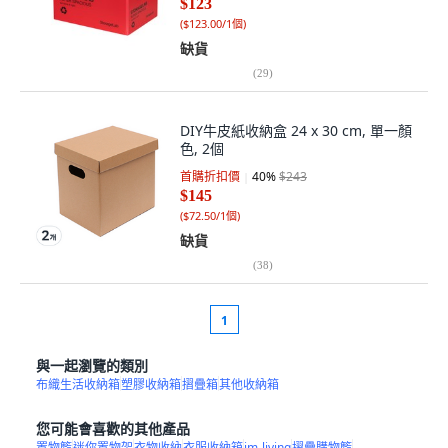
$123
(
$123.00/1個
)
缺貨
(
29
)
DIY牛皮紙收納盒 24 x 30 cm, 單一顏
色, 2個
首購折扣價
40
%
$243
$145
(
$72.50/1個
)
缺貨
(
38
)
1
與一起瀏覽的類別
布織生活收納箱
塑膠收納箱
摺疊箱
其他收納箱
您可能會喜歡的其他產品
置物籃
迷你置物架
衣物收納
衣服收納箱
im-living
摺疊購物籃