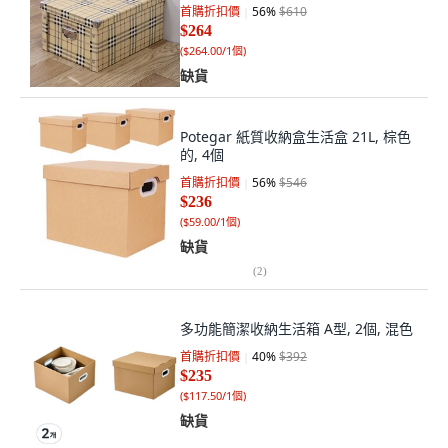
首購折扣價
56
%
$610
$264
(
$264.00/1個
)
缺貨
Potegar 紙質收納盒生活盒 21L, 棕色
的, 4個
首購折扣價
56
%
$546
$236
(
$59.00/1個
)
缺貨
(
2
)
多功能簡潔收納生活箱 A型, 2個, 混色
首購折扣價
40
%
$392
$235
(
$117.50/1個
)
缺貨