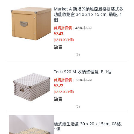
Market A 斯堪的納維亞風格拼裝式多
功能收納盒 34 x 24 x 15 cm, 駱駝, 1
個
首購折扣價
46
%
$637
$343
(
$343.00/1個
)
缺貨
(
6
)
Teiki S20 M 收納整理盒, F, 1個
首購折扣價
38
%
$522
$322
(
$322.00/1個
)
缺貨
(
2
)
樣式紙生活盒 30 x 20 x 15cm, 08格,
1個