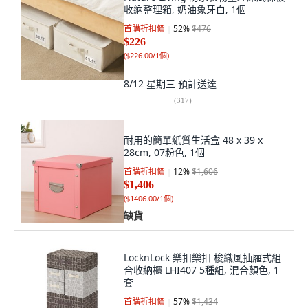
收納整理箱, 奶油象牙白, 1個
首購折扣價
52
%
$476
$226
(
$226.00/1個
)
8/12 星期三
預計送達
(
317
)
耐用的簡單紙質生活盒 48 x 39 x
28cm, 07粉色, 1個
首購折扣價
12
%
$1,606
$1,406
(
$1406.00/1個
)
缺貨
LocknLock 樂扣樂扣 梭織風抽屜式組
合收納櫃 LHI407 5種組, 混合顏色, 1
套
首購折扣價
57
%
$1,434