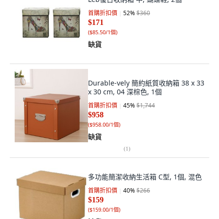
首購折扣價
52
%
$360
$171
(
$85.50/1個
)
缺貨
Durable-vely 簡約紙質收納箱 38 x 33
x 30 cm, 04 深棕色, 1個
首購折扣價
45
%
$1,744
$958
(
$958.00/1個
)
缺貨
(
1
)
多功能簡潔收納生活箱 C型, 1個, 混色
首購折扣價
40
%
$266
$159
(
$159.00/1個
)