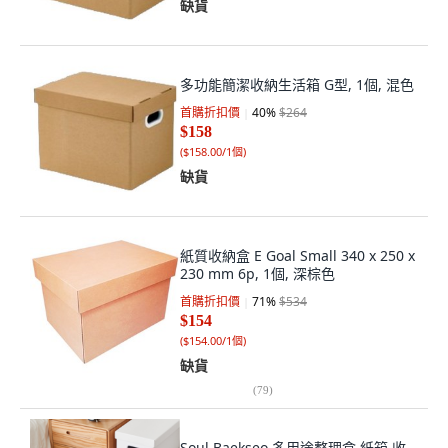
缺貨
多功能簡潔收納生活箱 G型, 1個, 混色
首購折扣價
40
%
$264
$158
(
$158.00/1個
)
缺貨
紙質收納盒 E Goal Small 340 x 250 x
230 mm 6p, 1個, 深棕色
首購折扣價
71
%
$534
$154
(
$154.00/1個
)
缺貨
(
79
)
Soul Baekseo 多用途整理盒 紙箱 收