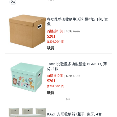
多功能整潔收納生活箱 模型D, 1個, 混
色
首購折扣價
40
%
$335
$201
(
$201.00/1個
)
缺貨
Tanni北歐風多功能紙盒 BGN133, 薄
荷, 1個
首購折扣價
40
%
$335
$201
(
$201.00/1個
)
缺貨
(
4
)
KAZT 方形收納籃+蓋子, 象牙, 4套