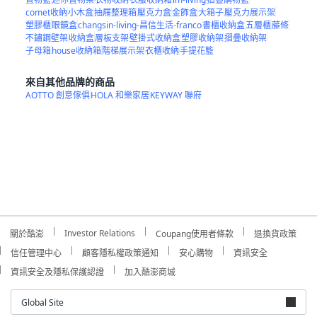
comet收納
小木盒
抽屜整理箱
壓克力盒
金飾盒
大箱子
壓克力展示架
塑膠櫃
眼鏡盒
changsin-living-昌信生活-franco
書櫃收納盒
五層櫃
藤條
不鏽鋼壁架
收納盒
層板支架
壁掛式收納盒
塑膠收納架
摺疊收納架
子母箱
house收納箱
階梯展示架
衣櫃收納
手提花籃
來自其他品牌的商品
AOTTO 創意傢俱
HOLA 和樂家居
KEYWAY 聯府
Investor Relations
關於酷澎
Coupang使用者條款
退換貨政策
信任管理中心
顧客隱私權政策通知
安心購物
資訊安全
資訊安全及隱私保護認證
加入酷澎商城
Global Site