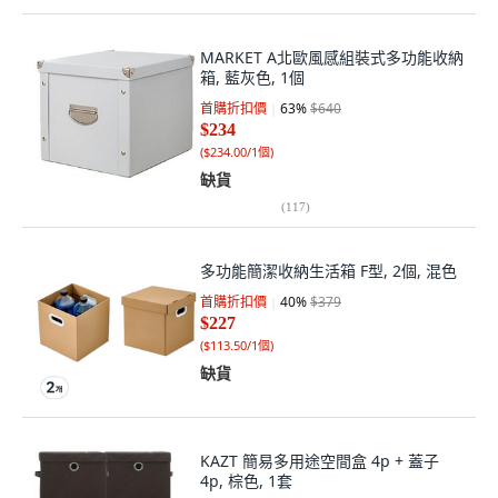
MARKET A北歐風感組裝式多功能收納
箱, 藍灰色, 1個
首購折扣價
63
%
$640
$234
(
$234.00/1個
)
缺貨
(
117
)
多功能簡潔收納生活箱 F型, 2個, 混色
首購折扣價
40
%
$379
$227
(
$113.50/1個
)
缺貨
KAZT 簡易多用途空間盒 4p + 蓋子
4p, 棕色, 1套