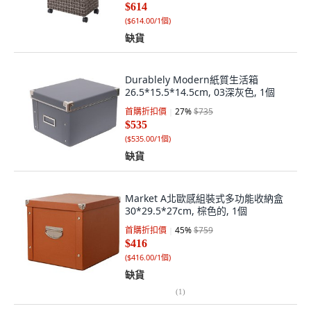
$614
(
$614.00/1個
)
缺貨
Durablely Modern紙質生活箱
26.5*15.5*14.5cm, 03深灰色, 1個
首購折扣價
27
%
$735
$535
(
$535.00/1個
)
缺貨
Market A北歐感組裝式多功能收納盒
30*29.5*27cm, 棕色的, 1個
首購折扣價
45
%
$759
$416
(
$416.00/1個
)
缺貨
(
1
)