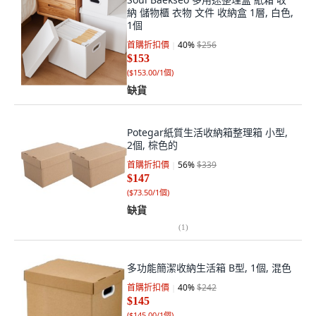
納 儲物櫃 衣物 文件 收納盒 1層, 白色,
1個
首購折扣價
40
%
$256
$153
(
$153.00/1個
)
缺貨
Potegar紙質生活收納箱整理箱 小型,
2個, 棕色的
首購折扣價
56
%
$339
$147
(
$73.50/1個
)
缺貨
(
1
)
多功能簡潔收納生活箱 B型, 1個, 混色
首購折扣價
40
%
$242
$145
(
$145.00/1個
)