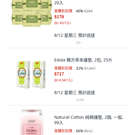
20入
首購折扣價
40
%
$284
$170
(
$1.42/1入
)
8/12 星期三
預計送達
(
4
)
Edola 韓方草本護墊, 2包, 25片
首購折扣價
32
%
$1,067
$717
(
$14.34/1入
)
8/12 星期三
預計送達
(
150
)
Natural Cotton 純棉護墊, 2個, 一般,
99入
首購折扣價
66
%
$512