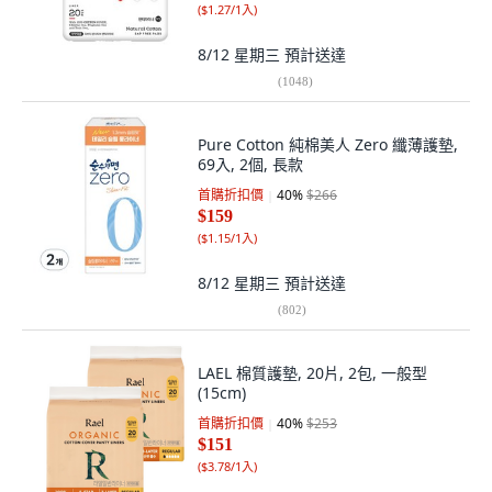
(
$1.27/1入
)
8/12 星期三
預計送達
(
1048
)
Pure Cotton 純棉美人 Zero 纖薄護墊,
69入, 2個, 長款
首購折扣價
40
%
$266
$159
(
$1.15/1入
)
8/12 星期三
預計送達
(
802
)
LAEL 棉質護墊, 20片, 2包, 一般型
(15cm)
首購折扣價
40
%
$253
$151
(
$3.78/1入
)