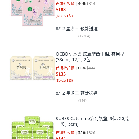
首購折扣價
40
%
$314
$188
(
$1.84/1入
)
8/12 星期三
預計送達
(
12764
)
OCBON 本恩 蝶翼型衛生棉, 夜用型
(33cm), 12片, 2包
首購折扣價
68
%
$432
$135
(
$5.63/1個
)
8/12 星期三
預計送達
(
856
)
SUBES Catch me系列護墊, 9個, 20片,
一般(15cm)
首購折扣價
55
%
$326
$144