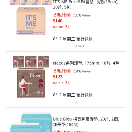
IT'S ME Pure&Fit護墊, 長款(18cm),
20片, 5包
首購折扣價
50
%
$282
$140
(
$1.40/1入
)
8/12 星期三
預計送達
(
1142
)
Needs系列護墊, 175mm, 18片, 4包
首購折扣價
54
%
$272
$123
(
$1.71/1入
)
8/12 星期三
預計送達
(
7
)
Blue Bleu 棉質包覆護墊, 20片, 2個,
加長型(18cm)