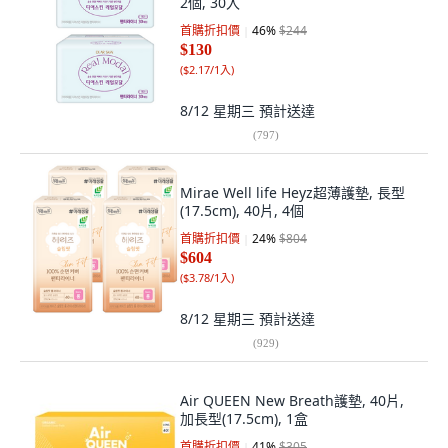
2個, 30入
首購折扣價
46
%
$244
$130
(
$2.17/1入
)
8/12 星期三
預計送達
(
797
)
Mirae Well life Heyz超薄護墊, 長型
(17.5cm), 40片, 4個
首購折扣價
24
%
$804
$604
(
$3.78/1入
)
8/12 星期三
預計送達
(
929
)
Air QUEEN New Breath護墊, 40片,
加長型(17.5cm), 1盒
首購折扣價
41
%
$305