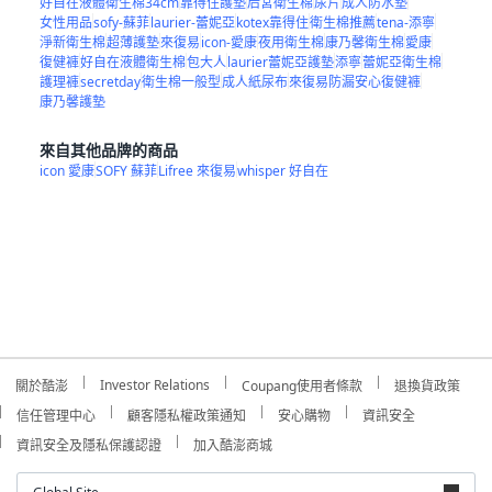
好自在液體衛生棉34cm
靠得住護墊
后宮衛生棉
尿片
成人防水墊
女性用品
sofy-蘇菲
laurier-蕾妮亞
kotex靠得住
衛生棉推薦
tena-添寧
淨新衛生棉
超薄護墊
來復易
icon-愛康
夜用衛生棉
康乃馨衛生棉
愛康
復健褲
好自在液體衛生棉
包大人
laurier蕾妮亞護墊
添寧
蕾妮亞衛生棉
護理褲
secretday
衛生棉一般型
成人紙尿布
來復易防漏安心復健褲
康乃馨護墊
來自其他品牌的商品
icon 愛康
SOFY 蘇菲
Lifree 來復易
whisper 好自在
Investor Relations
關於酷澎
Coupang使用者條款
退換貨政策
信任管理中心
顧客隱私權政策通知
安心購物
資訊安全
資訊安全及隱私保護認證
加入酷澎商城