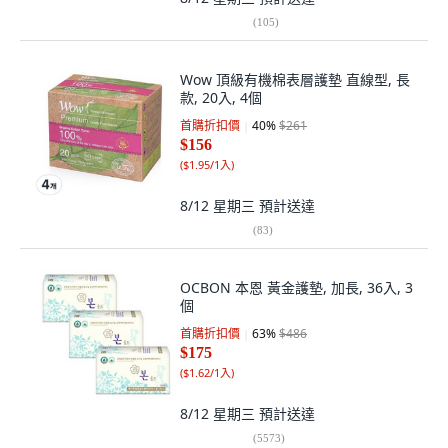
(
105
)
Wow 頂級有機棉表層護墊 直線型, 長
款, 20入, 4個
首購折扣價
40
%
$261
$156
(
$1.95/1入
)
8/12 星期三
預計送達
(
83
)
OCBON 本恩 黃金護墊, 加長, 36入, 3
個
首購折扣價
63
%
$486
$175
(
$1.62/1入
)
8/12 星期三
預計送達
(
5573
)