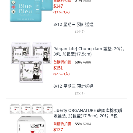
首購折扣價
51
%
$305
$147
(
$3.68/1入
)
8/12 星期三
預計送達
(
1445
)
[Vegan Life] Chung-dam 護墊, 20片,
3包, 加長型(17.5cm)
首購折扣價
60
%
$380
$151
(
$2.52/1入
)
8/12 星期三
預計送達
(
2551
)
Liberty ORGANATURE 韓國產棉柔瞬
吸護墊, 加長型(17.5cm), 20片, 5包
首購折扣價
55
%
$284
$127