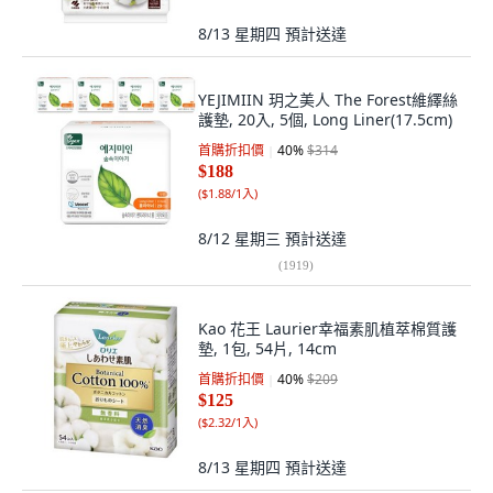
8/13 星期四
預計送達
YEJIMIIN 玥之美人 The Forest維繹絲
護墊, 20入, 5個, Long Liner(17.5cm)
首購折扣價
40
%
$314
$188
(
$1.88/1入
)
8/12 星期三
預計送達
(
1919
)
Kao 花王 Laurier幸福素肌植萃棉質護
墊, 1包, 54片, 14cm
首購折扣價
40
%
$209
$125
(
$2.32/1入
)
8/13 星期四
預計送達