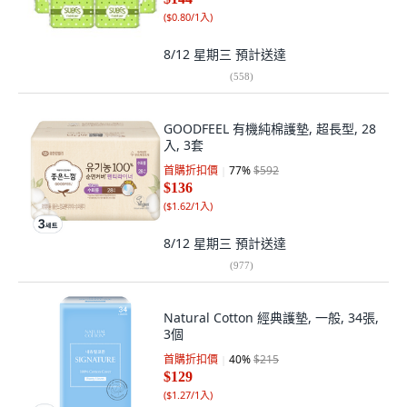
(
$0.80/1入
)
8/12 星期三
預計送達
(
558
)
GOODFEEL 有機純棉護墊, 超長型, 28
入, 3套
首購折扣價
77
%
$592
$136
(
$1.62/1入
)
8/12 星期三
預計送達
(
977
)
Natural Cotton 經典護墊, 一般, 34張,
3個
首購折扣價
40
%
$215
$129
(
$1.27/1入
)