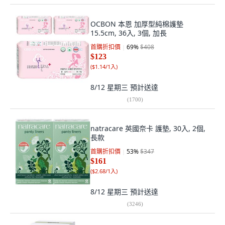
OCBON 本恩 加厚型純棉護墊
15.5cm, 36入, 3個, 加長
首購折扣價
69
%
$408
$123
(
$1.14/1入
)
8/12 星期三
預計送達
(
1700
)
natracare 英國奈卡 護墊, 30入, 2個,
長款
首購折扣價
53
%
$347
$161
(
$2.68/1入
)
8/12 星期三
預計送達
(
3246
)