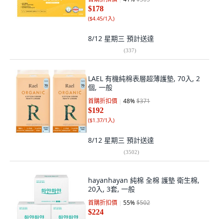
$178
(
$4.45/1入
)
8/12 星期三
預計送達
(
337
)
LAEL 有機純棉表層超薄護墊, 70入, 2
個, 一般
首購折扣價
48
%
$371
$192
(
$1.37/1入
)
8/12 星期三
預計送達
(
3502
)
hayanhayan 純棉 全棉 護墊 衛生棉,
20入, 3套, 一般
首購折扣價
55
%
$502
$224