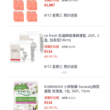
首購折扣價
60
%
$2,763
$1,087
8/12 星期三
預計送達
Le fresh 防漏瞬吸薄棉薄墊, 20片, 2
盒, 加長型(18cm)
首購折扣價
65
%
$390
$134
(
$3.35/1入
)
8/12 星期三
預計送達
(
92
)
KOBAYASHI 小林製藥 Sarasaty棉質
護墊 玫瑰香, 1包, 56片, 15cm
首購折扣價
40
%
$224
$134
(
$2.39/1入
)