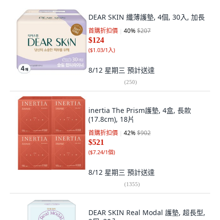
DEAR SKIN 纖薄護墊, 4個, 30入, 加長
首購折扣價
40
%
$207
$124
(
$1.03/1入
)
8/12 星期三
預計送達
(
250
)
inertia The Prism護墊, 4盒, 長款
(17.8cm), 18片
首購折扣價
42
%
$902
$521
(
$7.24/1個
)
8/12 星期三
預計送達
(
1355
)
DEAR SKIN Real Modal 護墊, 超長型,