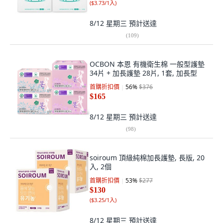
(
$3.73/1入
)
8/12 星期三
預計送達
(
109
)
OCBON 本恩 有機衛生棉 一般型護墊
34片 + 加長護墊 28片, 1套, 加長型
首購折扣價
56
%
$376
$165
8/12 星期三
預計送達
(
98
)
soiroum 頂級純棉加長護墊, 長版, 20
入, 2個
首購折扣價
53
%
$277
$130
(
$3.25/1入
)
8/12 星期三
預計送達