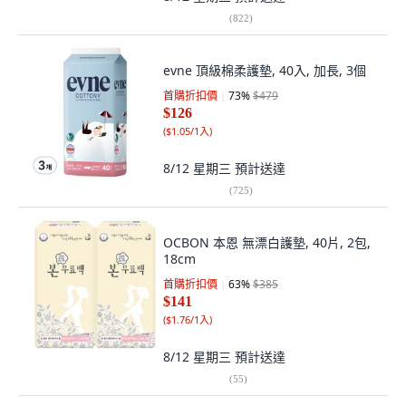
(
822
)
evne 頂級棉柔護墊, 40入, 加長, 3個
首購折扣價
73
%
$479
$126
(
$1.05/1入
)
8/12 星期三
預計送達
(
725
)
OCBON 本恩 無漂白護墊, 40片, 2包,
18cm
首購折扣價
63
%
$385
$141
(
$1.76/1入
)
8/12 星期三
預計送達
(
55
)