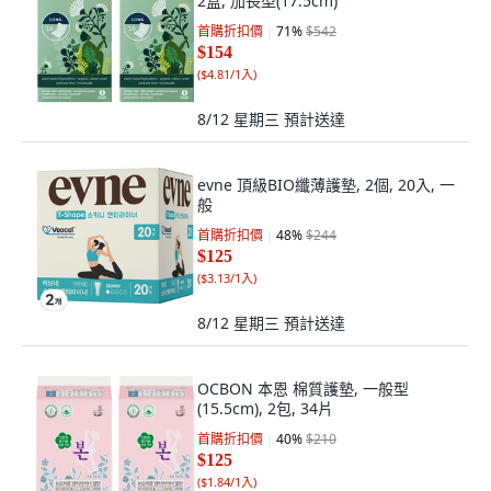
2盒, 加長型(17.5cm)
首購折扣價
71
%
$542
$154
(
$4.81/1入
)
8/12 星期三
預計送達
evne 頂級BIO纖薄護墊, 2個, 20入, 一
般
首購折扣價
48
%
$244
$125
(
$3.13/1入
)
8/12 星期三
預計送達
OCBON 本恩 棉質護墊, 一般型
(15.5cm), 2包, 34片
首購折扣價
40
%
$210
$125
(
$1.84/1入
)