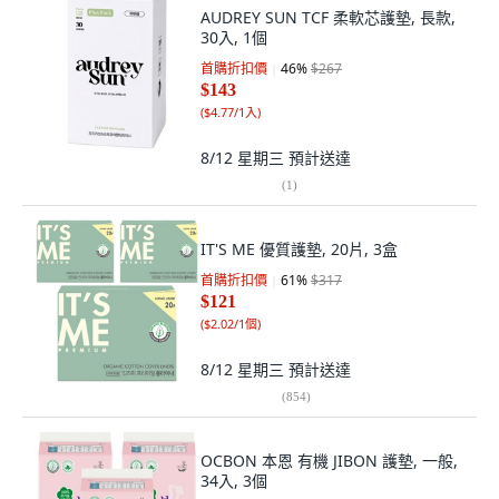
AUDREY SUN TCF 柔軟芯護墊, 長款,
30入, 1個
首購折扣價
46
%
$267
$143
(
$4.77/1入
)
8/12 星期三
預計送達
(
1
)
IT'S ME 優質護墊, 20片, 3盒
首購折扣價
61
%
$317
$121
(
$2.02/1個
)
8/12 星期三
預計送達
(
854
)
OCBON 本恩 有機 JIBON 護墊, 一般,
34入, 3個