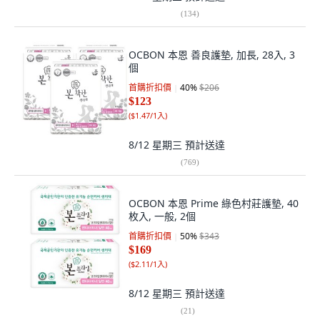
(
134
)
OCBON 本恩 善良護墊, 加長, 28入, 3
個
首購折扣價
40
%
$206
$123
(
$1.47/1入
)
8/12 星期三
預計送達
(
769
)
OCBON 本恩 Prime 綠色村莊護墊, 40
枚入, 一般, 2個
首購折扣價
50
%
$343
$169
(
$2.11/1入
)
8/12 星期三
預計送達
(
21
)