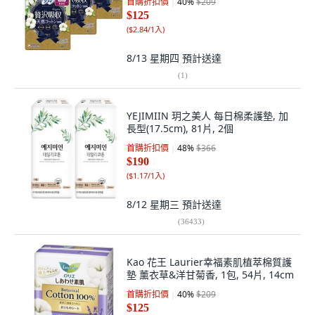
首購折扣價
40
%
$209
$125
(
$2.84/1入
)
8/13 星期四
預計送達
(
1
)
YEJIMIIN 玥之美人 每日棉柔護墊, 加
長型(17.5cm), 81片, 2個
首購折扣價
48
%
$366
$190
(
$1.17/1入
)
8/12 星期三
預計送達
(
36433
)
Kao 花王 Laurier幸福素肌植萃棉質護
墊 薰衣草&洋甘菊香, 1包, 54片, 14cm
首購折扣價
40
%
$209
$125