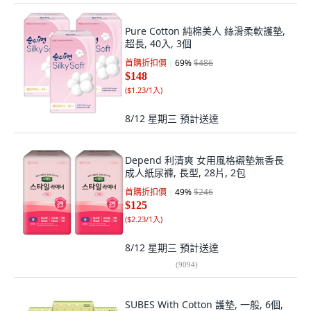
Pure Cotton 純棉美人 絲滑柔軟護墊,
超長, 40入, 3個
首購折扣價
69
%
$486
$148
(
$1.23/1入
)
8/12 星期三
預計送達
Depend 利清爽 女用風格襯墊無香長
成人紙尿褲, 長型, 28片, 2包
首購折扣價
49
%
$246
$125
(
$2.23/1入
)
8/12 星期三
預計送達
(
9094
)
SUBES With Cotton 護墊, 一般, 6個,