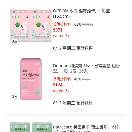
OCBON 本恩 棉質護墊, 一般型
(15.5cm)
首購折扣價
63
%
$1,015
$371
(
$1.36/1入
)
8/12 星期三
預計送達
Depend 利清爽 Style 日常護墊 翅膀
型, 一般, 2個, 26入
首購折扣價
40
%
$207
$124
(
$2.39/1入
)
8/12 星期三
預計送達
(
821
)
natracare 英國奈卡 衛生護墊, 16片,