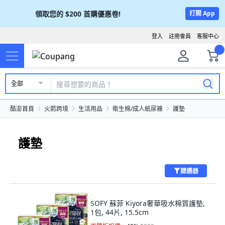
領取您的
$200
首購優惠卷!
打開 App
登入
註冊會員
客服中心
全部
酷澎首頁
火箭跨境
生活用品
衛生棉/成人紙尿褲
護墊
護墊
篩選器
SOFY 蘇菲 Kiyora奢華吸水棉質護墊,
1包, 44片, 15.5cm