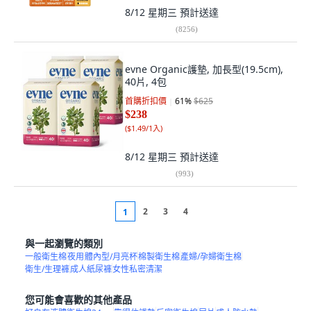
8/12 星期三
預計送達
(
8256
)
evne Organic護墊, 加長型(19.5cm),
40片, 4包
首購折扣價
61
%
$625
$238
(
$1.49/1入
)
8/12 星期三
預計送達
(
993
)
2
3
4
1
與一起瀏覽的類別
一般衛生棉
夜用
體內型/月亮杯
棉製衛生棉
產婦/孕婦衛生棉
衛生/生理褲
成人紙尿褲
女性私密清潔
您可能會喜歡的其他產品