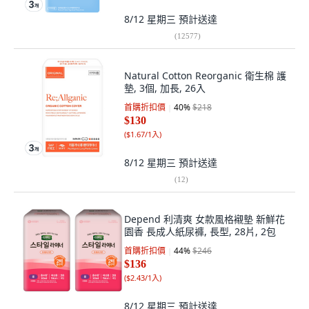
8/12 星期三
預計送達
(
12577
)
Natural Cotton Reorganic 衛生棉 護
墊, 3個, 加長, 26入
首購折扣價
40
%
$218
$130
(
$1.67/1入
)
8/12 星期三
預計送達
(
12
)
Depend 利清爽 女款風格襯墊 新鮮花
園香 長成人紙尿褲, 長型, 28片, 2包
首購折扣價
44
%
$246
$136
(
$2.43/1入
)
8/12 星期三
預計送達