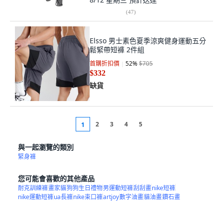
(
47
)
Elsso 男士素色夏季涼爽健身運動五分
鬆緊帶短褲 2件組
首購折扣價
52
%
$705
$332
缺貨
2
3
4
5
1
與一起瀏覽的類別
緊身褲
您可能會喜歡的其他產品
耐克訓練褲
畫家貓
狗狗生日禮物
男運動短褲
刮刮畫
nike短褲
nike運動短褲
ua長褲
nike束口褲
artjoy
數字油畫
貓油畫
鑽石畫