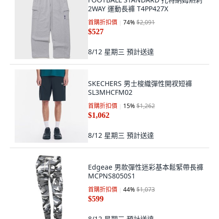
2WAY 運動長褲 T4PP427X
首購折扣價
74
%
$2,091
$527
8/12 星期三
預計送達
SKECHERS 男士梭織彈性開衩短褲
SL3MHCFM02
首購折扣價
15
%
$1,262
$1,062
8/12 星期三
預計送達
Edgeae 男款彈性迷彩基本鬆緊帶長褲
MCPNS8050S1
首購折扣價
44
%
$1,073
$599
8/12 星期三
預計送達