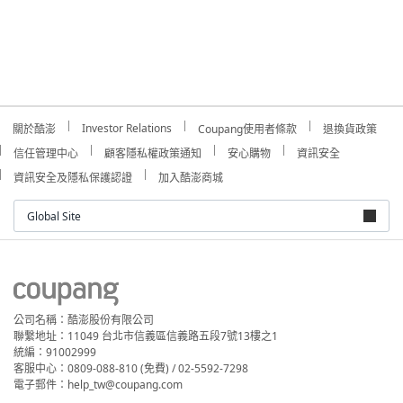
Investor Relations
關於酷澎
Coupang使用者條款
退換貨政策
信任管理中心
顧客隱私權政策通知
安心購物
資訊安全
資訊安全及隱私保護認證
加入酷澎商城
Global Site
公司名稱：酷澎股份有限公司
聯繫地址：11049 台北市信義區信義路五段7號13樓之1
統編：91002999
客服中心：0809-088-810 (免費) / 02-5592-7298
電子郵件：help_tw@coupang.com