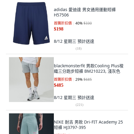
adidas 愛迪達 男女通用運動短褲
H57506
首購折扣價
40
%
$330
$198
8/12 星期三
預計送達
(
18
)
blackmonsterfit 男款Cooling Plus梭
織三分跑步短褲 BM210223, 淺灰色
首購折扣價
29
%
$685
$485
8/12 星期三
預計送達
(
221
)
NIKE 耐吉 男款 Dri-FIT Academy 25
短褲 HJ3797-395