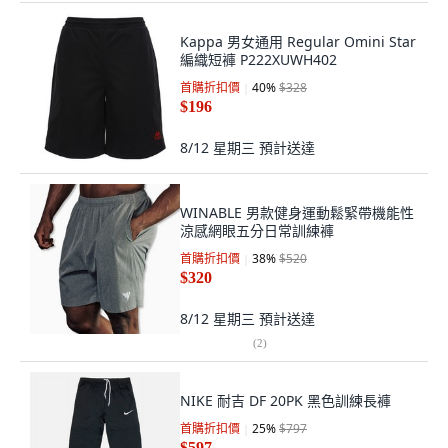
Kappa 男女通用 Regular Omini Star
編織短褲 P222XUWH402
首購折扣價
40
%
$328
$196
8/12 星期三
預計送達
WINABLE 男款健身運動鬆緊帶機能性
涼感網眼五分日常訓練褲
首購折扣價
38
%
$520
$320
8/12 星期三
預計送達
(
2
)
NIKE 耐吉 DF 20PK 黑色訓練長褲
首購折扣價
25
%
$797
$597