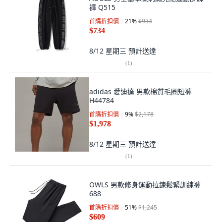
褲 Q515
首購折扣價
21
%
$934
$734
8/12 星期三
預計送達
(
1
)
adidas 愛迪達 男款棉質毛圈短褲
H44784
首購折扣價
9
%
$2,178
$1,978
8/12 星期三
預計送達
(
1
)
OWLS 男款修身運動拉鍊鬆緊訓練褲
688
首購折扣價
51
%
$1,245
$609