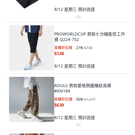
8/12 星期三
預計送達
(
1
)
PROWORLDCUP 男款七分機能性工作
褲 Q224-752
首購折扣價
27
%
$738
$538
8/12 星期三
預計送達
AOULS 男款菱格側邊羅紋長褲
#KN184
首購折扣價
50
%
$1,277
$630
8/12 星期三
預計送達
(
1
)