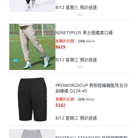
8/12 星期三
預計送達
(
1
)
NINETYPLUS 男士梭織束口褲
首購折扣價
24
%
$819
$619
8/12 星期三
預計送達
(
1
)
PROWORLDCUP 男款經編機能性五分
訓練褲 Q224-45
首購折扣價
36
%
$542
$342
8/12 星期三
預計送達
FOOTBALL STANDARD 托特納姆熱刺