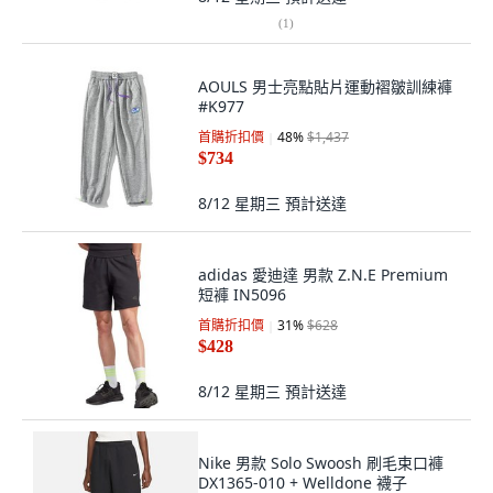
(
1
)
AOULS 男士亮點貼片運動褶皺訓練褲
#K977
首購折扣價
48
%
$1,437
$734
8/12 星期三
預計送達
adidas 愛迪達 男款 Z.N.E Premium
短褲 IN5096
首購折扣價
31
%
$628
$428
8/12 星期三
預計送達
Nike 男款 Solo Swoosh 刷毛束口褲
DX1365-010 + Welldone 襪子