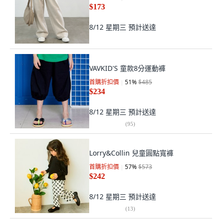
$173
8/12 星期三
預計送達
VAVKID'S 童款8分運動褲
首購折扣價
51
%
$485
$234
8/12 星期三
預計送達
(
95
)
Lorry&Collin 兒童圓點寬褲
首購折扣價
57
%
$573
$242
8/12 星期三
預計送達
(
13
)