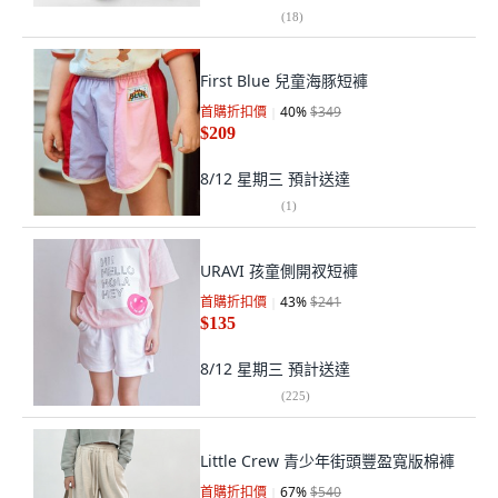
(
18
)
First Blue 兒童海豚短褲
首購折扣價
40
%
$349
$209
8/12 星期三
預計送達
(
1
)
URAVI 孩童側開衩短褲
首購折扣價
43
%
$241
$135
8/12 星期三
預計送達
(
225
)
Little Crew 青少年街頭豐盈寬版棉褲
首購折扣價
67
%
$540