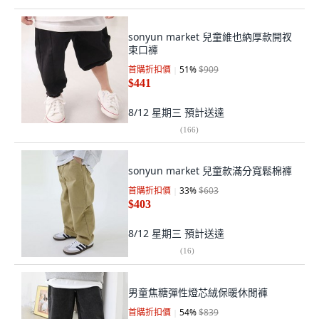
sonyun market 兒童維也納厚款開衩
束口褲
首購折扣價
51
%
$909
$441
8/12 星期三
預計送達
(
166
)
sonyun market 兒童款滿分寬鬆棉褲
首購折扣價
33
%
$603
$403
8/12 星期三
預計送達
(
16
)
男童焦糖彈性燈芯絨保暖休閒褲
首購折扣價
54
%
$839