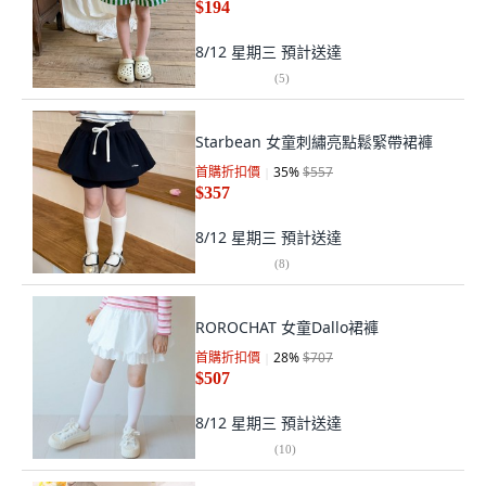
$194
8/12 星期三
預計送達
(
5
)
Starbean 女童刺繡亮點鬆緊帶裙褲
首購折扣價
35
%
$557
$357
8/12 星期三
預計送達
(
8
)
ROROCHAT 女童Dallo裙褲
首購折扣價
28
%
$707
$507
8/12 星期三
預計送達
(
10
)