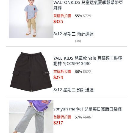
WALTONKIDS 兒童透氣夏季鬆緊帶亞
麻褲
首購折扣價
55
%
$729
$325
8/12 星期三
預計送達
(
38
)
YALE KIDS 兒童款 Yale 百慕達工裝運
動褲 YJCCSPF13430
首購折扣價
66
%
$822
$274
8/12 星期三
預計送達
sonyun market 兒童每日寬版口袋褲
首購折扣價
57
%
$505
$217