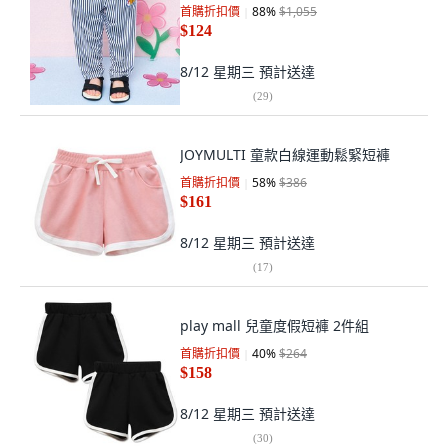
首購折扣價
88
%
$1,055
$124
8/12 星期三
預計送達
(
29
)
JOYMULTI 童款白線運動鬆緊短褲
首購折扣價
58
%
$386
$161
8/12 星期三
預計送達
(
17
)
play mall 兒童度假短褲 2件組
首購折扣價
40
%
$264
$158
8/12 星期三
預計送達
(
30
)