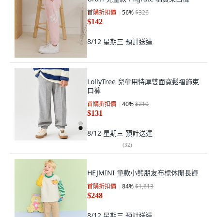
首購折扣價
56
%
$326
$142
8/12 星期三
預計送達
LollyTree 兒童用特厚雙面寬鬆褶飾束
口褲
首購折扣價
40
%
$219
$131
8/12 星期三
預計送達
(
32
)
HEJMINI 童款小熊朋友布標休閒長褲
首購折扣價
84
%
$1,613
$248
8/12 星期三
預計送達