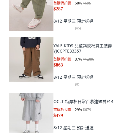
首購折扣價
58
%
$695
$287
8/12 星期三
預計送達
(
65
)
YALE KIDS 兒童斜紋棉質工裝褲
YJCCPTE33357
首購折扣價
37
%
$1,386
$863
8/12 星期三
預計送達
(
8
)
OCLT 特厚棉日常百慕達短褲F14
首購折扣價
29
%
$679
$479
8/12 星期三
預計送達