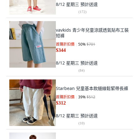
8/12 星期三
預計送達
(
172
)
vavkids 青少年兒童涼感透氣貼布工裝
短褲
首購折扣價
50
%
$701
$344
8/12 星期三
預計送達
(
84
)
Starbean 兒童基本款縫線鬆緊帶長褲
首購折扣價
39
%
$512
$312
8/12 星期三
預計送達
(
10
)