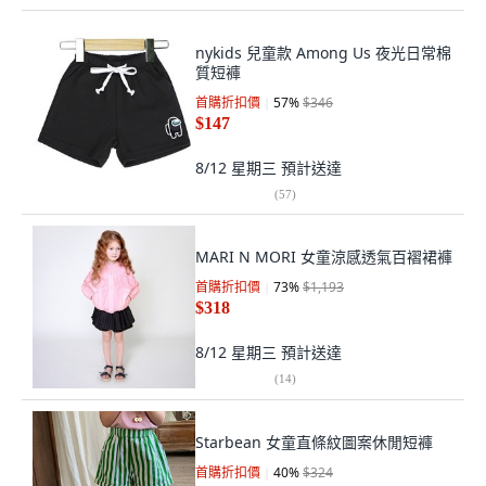
nykids 兒童款 Among Us 夜光日常棉
質短褲
首購折扣價
57
%
$346
$147
8/12 星期三
預計送達
(
57
)
MARI N MORI 女童涼感透氣百褶裙褲
首購折扣價
73
%
$1,193
$318
8/12 星期三
預計送達
(
14
)
Starbean 女童直條紋圖案休閒短褲
首購折扣價
40
%
$324