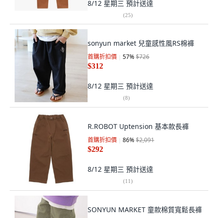
8/12 星期三
預計送達
(
25
)
sonyun market 兒童感性風RS棉褲
首購折扣價
57
%
$726
$312
8/12 星期三
預計送達
(
8
)
R.ROBOT Uptension 基本款長褲
首購折扣價
86
%
$2,091
$292
8/12 星期三
預計送達
(
11
)
SONYUN MARKET 童款棉質寬鬆長褲