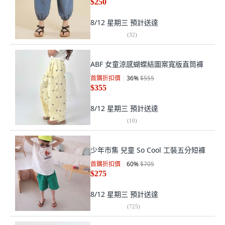
$250
8/12 星期三
預計送達
(
32
)
ABF 女童涼感蝴蝶結圖案寬版直筒褲
首購折扣價
36
%
$555
$355
8/12 星期三
預計送達
(
10
)
少年市集 兒童 So Cool 工裝五分短褲
首購折扣價
60
%
$705
$275
8/12 星期三
預計送達
(
725
)