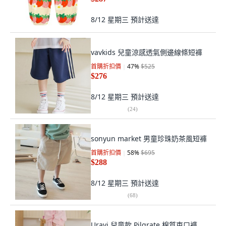
8/12 星期三
預計送達
vavkids 兒童涼感透氣側邊線條短褲
首購折扣價
47
%
$525
$276
8/12 星期三
預計送達
(
24
)
sonyun market 男童珍珠奶茶風短褲
首購折扣價
58
%
$695
$288
8/12 星期三
預計送達
(
68
)
Uravi 兒童款 Pilgrate 棉質束口褲