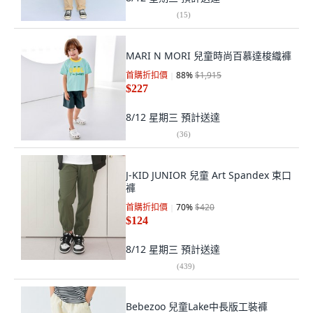
(
15
)
MARI N MORI 兒童時尚百慕達梭織褲
首購折扣價
88
%
$1,915
$227
8/12 星期三
預計送達
(
36
)
J-KID JUNIOR 兒童 Art Spandex 束口
褲
首購折扣價
70
%
$420
$124
8/12 星期三
預計送達
(
439
)
Bebezoo 兒童Lake中長版工裝褲