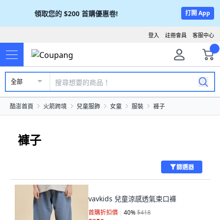
領取您的
$200
首購優惠卷!
打開 App
登入
註冊會員
客服中心
全部
酷澎首頁
火箭跨境
兒童服飾
女童
服裝
褲子
褲子
篩選器
vavkids 兒童涼感透氣束口褲
首購折扣價
40
%
$418