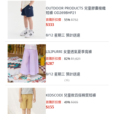
OUTDOOR PRODUCTS 兒童膠囊梭織
短褲 OD269BHP21
首購折扣價
55
%
$752
$333
8/12 星期三
預計送達
LILIPURRI 女童透氣夏季寬褲
首購折扣價
82
%
$1,621
$287
8/12 星期三
預計送達
(
36
)
KIDSCODI 兒童款百搭棉質短褲
首購折扣價
49
%
$305
$155