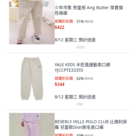
少年市集 男童用 Ang Butter 厚實彈
性棉褲
首購折扣價
51
%
$878
$422
8/12 星期三
預計送達
(
521
)
YALE KIDS 木匠風運動束口褲
YJCCPTE33355
首購折扣價
62
%
$916
$344
8/12 星期三
預計送達
(
56
)
BEVERLY HILLS POLO CLUB 比佛利保
羅 兒童款Dion刷毛束口褲
首購折扣價
40
%
$479