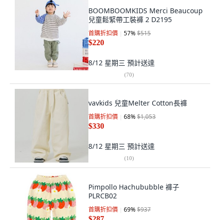
BOOMBOOMKIDS Merci Beaucoup
兒童鬆緊帶工裝褲 2 D2195
首購折扣價
57
%
$515
$220
8/12 星期三
預計送達
(
70
)
vavkids 兒童Melter Cotton長褲
首購折扣價
68
%
$1,053
$330
8/12 星期三
預計送達
(
10
)
Pimpollo Hachububble 褲子
PLRCB02
首購折扣價
69
%
$937
$287