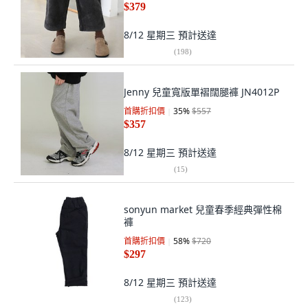
$379
8/12 星期三
預計送達
(
198
)
Jenny 兒童寬版單褶闊腿褲 JN4012P
首購折扣價
35
%
$557
$357
8/12 星期三
預計送達
(
15
)
sonyun market 兒童春季經典彈性棉
褲
首購折扣價
58
%
$720
$297
8/12 星期三
預計送達
(
123
)