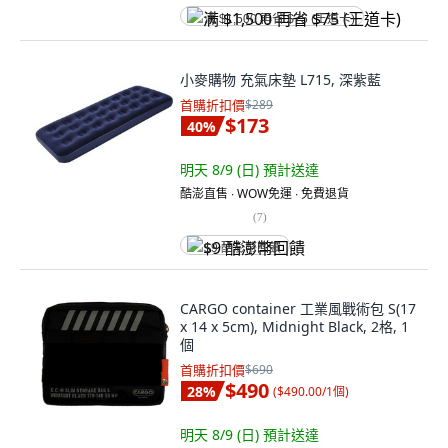
满 $1,500 再省 $75 (王道卡)
小麥購物 充氣床墊 L715, 深紫藍
首購折扣價
$289
$173
40
%
明天 8/9 (日)
預計送達
酷澎直售 ∙ WOW免運 ∙ 免費退貨
(
7
)
$9 酷澎幣回饋
CARGO container 工業風戰術包 S(17
x 14 x 5cm), Midnight Black, 2格, 1
個
首購折扣價
$690
$490
28
%
(
$490.00/1個
)
明天 8/9 (日)
預計送達