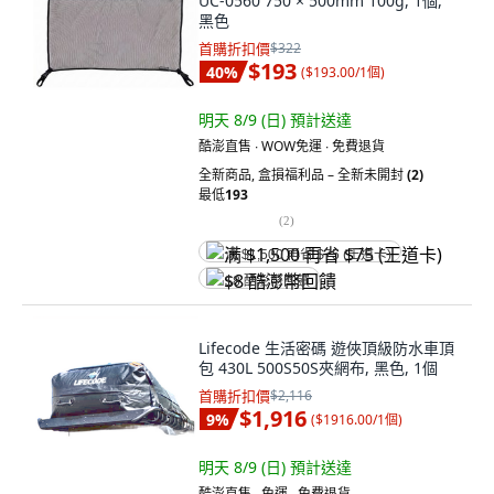
UC-0560 750 × 500mm 100g, 1個,
黑色
首購折扣價
$322
$193
40
%
(
$193.00/1個
)
明天 8/9 (日)
預計送達
酷澎直售 ∙ WOW免運 ∙ 免費退貨
全新商品
,
盒損福利品 – 全新未開封
(2)
最低
193
(
2
)
满 $1,500 再省 $75 (王道卡)
$8 酷澎幣回饋
Lifecode 生活密碼 遊俠頂級防水車頂
包 430L 500S50S夾網布, 黑色, 1個
首購折扣價
$2,116
$1,916
9
%
(
$1916.00/1個
)
明天 8/9 (日)
預計送達
酷澎直售 ∙ 免運 ∙ 免費退貨