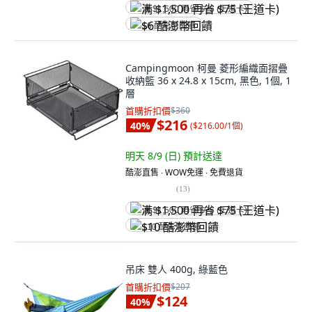
满 $1,500 再省 $75 (王道卡)
$6 酷澎幣回饋
Campingmoon 柯曼 菱形編織面摺疊
收納籃 36 x 24.8 x 15cm, 黑色, 1個, 1
層
首購折扣價
$360
$216
40
%
(
$216.00/1個
)
明天 8/9 (日)
預計送達
酷澎直售 ∙ WOW免運 ∙ 免費退貨
(
13
)
满 $1,500 再省 $75 (王道卡)
$10 酷澎幣回饋
吊床 雙人 400g, 綠藍色
首購折扣價
$207
$124
40
%