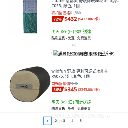
Litume 意都美 舒眠保暖睡袋 5-15度C
C055, 綠色, 1個
折扣後價格
$1,580
$432
72
%
(
$432.00/1個
)
明天 8/9 (日)
預計送達
酷澎直售 ∙ 免運 ∙ 免費退貨
(
5
)
满 $1,500 再省 $75 (王道卡)
wildfun 野放 專利可調式功能枕
PA075, 淺卡其色, 1個
首購折扣價
$545
$345
36
%
(
$345.00/1個
)
明天 8/9 (日)
預計送達
酷澎直售 ∙ 免運 ∙ 免費退貨
全新商品
,
盒損福利品 – 全新未開封
(2)
2
3
4
5
1
最低
244
(
1
)