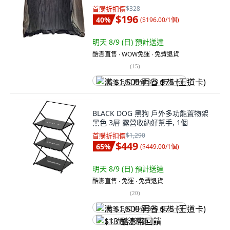
首購折扣價
$328
$196
40
%
(
$196.00/1個
)
明天 8/9 (日)
預計送達
酷澎直售 ∙ WOW免運 ∙ 免費退貨
(
15
)
满 $1,500 再省 $75 (王道卡)
BLACK DOG 黑狗 戶外多功能置物架
黑色 3層 露營收納好幫手, 1個
首購折扣價
$1,290
$449
65
%
(
$449.00/1個
)
明天 8/9 (日)
預計送達
酷澎直售 ∙ 免運 ∙ 免費退貨
(
20
)
满 $1,500 再省 $75 (王道卡)
$13 酷澎幣回饋