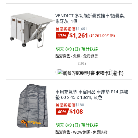
VENDICT 多功能折疊式推車/摺疊桌,
象牙灰, 1個
首購折扣價
$1,461
$1,261
13
%
(
$1261.00/1個
)
明天 8/9 (日)
預計送達
酷澎直售 ∙ 免運 ∙ 免費退貨
(
191
)
满 $1,500 再省 $75 (王道卡)
車用充氣墊 車宿用品 車床墊 P14 斜坡
墊 60 x 45 x 13cm, 灰色
首購折扣價
$180
$108
40
%
明天 8/9 (日)
預計送達
酷澎直售 ∙ WOW免運 ∙ 免費退貨