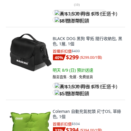
(
10
)
满 $1,500 再省 $75 (王道卡)
$8 酷澎幣回饋
BLACK DOG 黑狗 零拓 隨行收納包, 黑
色, 1層, 1個
首購折扣價
$499
$299
40
%
(
$299.00/1個
)
明天 8/9 (日)
預計送達
酷澎直售 ∙ 免運 ∙ 免費退貨
满 $1,500 再省 $75 (王道卡)
$5 酷澎幣回饋
Coleman 自動充氣枕頭 尺寸OS, 草綠
色, 1個
首購折扣價
$594
$394
33
%
(
$394.00/1個
)