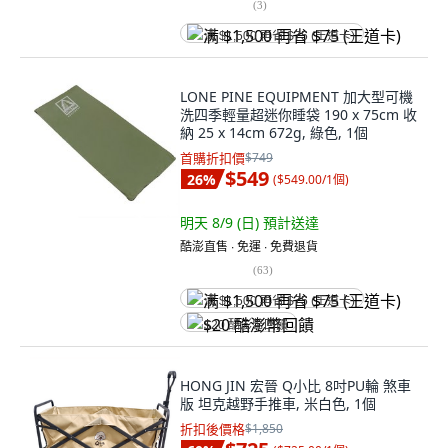
(
3
)
满 $1,500 再省 $75 (王道卡)
LONE PINE EQUIPMENT 加大型可機
洗四季輕量超迷你睡袋 190 x 75cm 收
納 25 x 14cm 672g, 綠色, 1個
首購折扣價
$749
$549
26
%
(
$549.00/1個
)
明天 8/9 (日)
預計送達
酷澎直售 ∙ 免運 ∙ 免費退貨
(
63
)
满 $1,500 再省 $75 (王道卡)
$20 酷澎幣回饋
HONG JIN 宏晉 Q小比 8吋PU輪 煞車
版 坦克越野手推車, 米白色, 1個
折扣後價格
$1,850