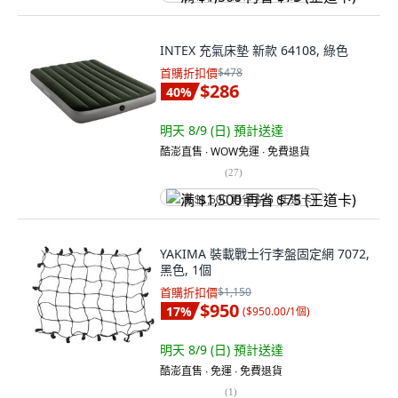
INTEX 充氣床墊 新款 64108, 綠色
首購折扣價
$478
$286
40
%
明天 8/9 (日)
預計送達
酷澎直售 ∙ WOW免運 ∙ 免費退貨
(
27
)
满 $1,500 再省 $75 (王道卡)
YAKIMA 裝載戰士行李盤固定網 7072,
黑色, 1個
首購折扣價
$1,150
$950
17
%
(
$950.00/1個
)
明天 8/9 (日)
預計送達
酷澎直售 ∙ 免運 ∙ 免費退貨
(
1
)