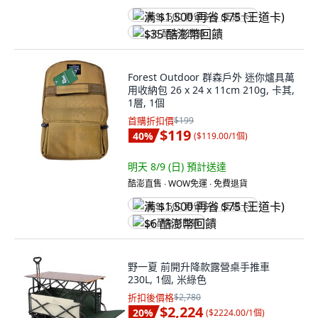
满 $1,500 再省 $75 (王道卡)
$35 酷澎幣回饋
Forest Outdoor 群森戶外 迷你爐具萬
用收納包 26 x 24 x 11cm 210g, 卡其,
1層, 1個
首購折扣價
$199
$119
40
%
(
$119.00/1個
)
明天 8/9 (日)
預計送達
酷澎直售 ∙ WOW免運 ∙ 免費退貨
满 $1,500 再省 $75 (王道卡)
$6 酷澎幣回饋
野一夏 前開升降款露營桌手推車
230L, 1個, 米綠色
折扣後價格
$2,780
$2,224
20
%
(
$2224.00/1個
)