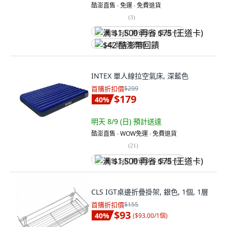
酷澎直售 ∙ 免運 ∙ 免費退貨
(
3
)
满 $1,500 再省 $75 (王道卡)
$42 酷澎幣回饋
INTEX 單人線拉空氣床, 深藍色
首購折扣價
$299
$179
40
%
明天 8/9 (日)
預計送達
酷澎直售 ∙ WOW免運 ∙ 免費退貨
(
21
)
满 $1,500 再省 $75 (王道卡)
CLS IGT桌邊折疊掛架, 銀色, 1個, 1層
首購折扣價
$155
$93
40
%
(
$93.00/1個
)