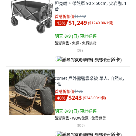
坦克輪 + 帶煞車 90 x 50cm, 火岩咖, 1
台
首購折扣價
$1,449
$1,249
13
%
(
$1249.00/1個
)
明天 8/9 (日)
預計送達
酷澎直售 ∙ 免運 ∙ 免費退貨
(
39
)
满 $1,500 再省 $75 (王道卡)
comet 戶外露營雲朵被 單人, 自然灰,
1個
首購折扣價
$406
$243
40
%
(
$243.00/1個
)
明天 8/9 (日)
預計送達
酷澎直售 ∙ WOW免運 ∙ 免費退貨
(
856
)
满 $1,500 再省 $75 (王道卡)