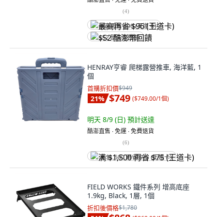
(
4
)
最高再省 $96 (王道卡)
$52 酷澎幣回饋
HENRAY亨睿 爬梯露營推車, 海洋藍, 1
個
首購折扣價
$949
$749
21
%
(
$749.00/1個
)
明天 8/9 (日)
預計送達
酷澎直售 ∙ 免運 ∙ 免費退貨
(
6
)
满 $1,500 再省 $75 (王道卡)
FIELD WORKS 鐵件系列 增高底座
1.9kg, Black, 1層, 1個
折扣後價格
$1,780