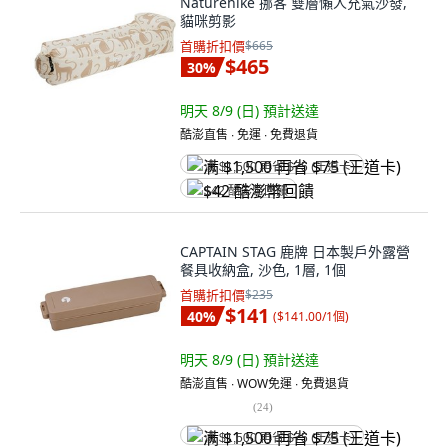
Naturehike 挪客 雙層懶人充氣沙發,
貓咪剪影
首購折扣價
$665
$465
30
%
明天 8/9 (日)
預計送達
酷澎直售 ∙ 免運 ∙ 免費退貨
满 $1,500 再省 $75 (王道卡)
$42 酷澎幣回饋
CAPTAIN STAG 鹿牌 日本製戶外露營
餐具收納盒, 沙色, 1層, 1個
首購折扣價
$235
$141
40
%
(
$141.00/1個
)
明天 8/9 (日)
預計送達
酷澎直售 ∙ WOW免運 ∙ 免費退貨
(
24
)
满 $1,500 再省 $75 (王道卡)