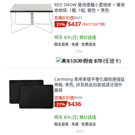
RED SNOW 萬用便攜小置物架 + 專用
收納袋, 1層, 1組, 銀色 + 黑色
首購折扣價
$637
$437
31
%
(
$437.00/1個
)
明天 8/9 (日)
預計送達
酷澎直售 ∙ 免運 ∙ 免費退貨
(
70
)
满 $1,500 再省 $75 (王道卡)
Carmong 車用車宿平整化縫隙連接延
伸板, 黑色, 詳見商品包裝或請洽境外
廠商
首購折扣價
$636
$436
31
%
明天 8/9 (日)
預計送達
酷澎直售 ∙ 免運 ∙ 免費退貨
(
327
)