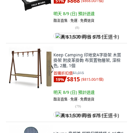
$868
51
%
(
$868.00/1個
)
明天 8/9 (日)
預計送達
酷澎直售 ∙ 免運 ∙ 免費退貨
(
8
)
满 $1,500 再省 $75 (王道卡)
Keep Camping 印地安A字掛架 木質
掛架 附皮革掛鉤 布質置物層架, 深棕
色, 2層, 1個
首購折扣價
$1,015
$815
19
%
(
$815.00/1個
)
明天 8/9 (日)
預計送達
酷澎直售 ∙ 免運 ∙ 免費退貨
(
79
)
满 $1,500 再省 $75 (王道卡)