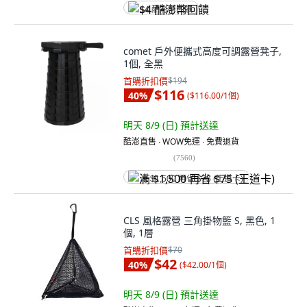
$4 酷澎幣回饋
comet 戶外便攜式高度可調露營凳子,
1個, 全黑
首購折扣價
$194
$116
40
%
(
$116.00/1個
)
明天 8/9 (日)
預計送達
酷澎直售 ∙ WOW免運 ∙ 免費退貨
(
7560
)
满 $1,500 再省 $75 (王道卡)
CLS 風格露營 三角掛物籃 S, 黑色, 1
個, 1層
首購折扣價
$70
$42
40
%
(
$42.00/1個
)
明天 8/9 (日)
預計送達