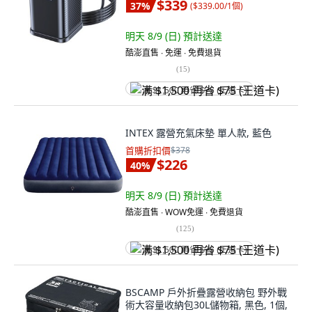
$339
37
%
(
$339.00/1個
)
明天 8/9 (日)
預計送達
酷澎直售 ∙ 免運 ∙ 免費退貨
(
15
)
满 $1,500 再省 $75 (王道卡)
INTEX 露營充氣床墊 單人款, 藍色
首購折扣價
$378
$226
40
%
明天 8/9 (日)
預計送達
酷澎直售 ∙ WOW免運 ∙ 免費退貨
(
125
)
满 $1,500 再省 $75 (王道卡)
BSCAMP 戶外折疊露營收納包 野外戰
術大容量收納包30L儲物箱, 黑色, 1個,