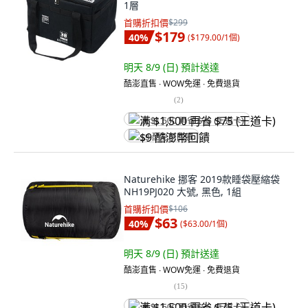
1層
首購折扣價
$299
$179
40
%
(
$179.00/1個
)
明天 8/9 (日)
預計送達
酷澎直售 ∙ WOW免運 ∙ 免費退貨
(
2
)
满 $1,500 再省 $75 (王道卡)
$9 酷澎幣回饋
Naturehike 挪客 2019款睡袋壓縮袋
NH19PJ020 大號, 黑色, 1組
首購折扣價
$106
$63
40
%
(
$63.00/1個
)
明天 8/9 (日)
預計送達
酷澎直售 ∙ WOW免運 ∙ 免費退貨
(
15
)
满 $1,500 再省 $75 (王道卡)