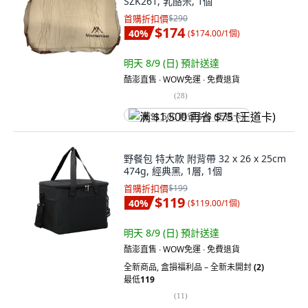
SZK261, 乳酪米, 1個
首購折扣價
$290
$174
40
%
(
$174.00/1個
)
明天 8/9 (日)
預計送達
酷澎直售 ∙ WOW免運 ∙ 免費退貨
(
28
)
满 $1,500 再省 $75 (王道卡)
野餐包 特大款 附背帶 32 x 26 x 25cm
474g, 經典黑, 1層, 1個
首購折扣價
$199
$119
40
%
(
$119.00/1個
)
明天 8/9 (日)
預計送達
酷澎直售 ∙ WOW免運 ∙ 免費退貨
全新商品
,
盒損福利品 – 全新未開封
(2)
最低
119
(
11
)