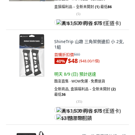
盒損福利品 – 全新未開封
(1)
最低
86
(
5
)
满 $1,500 再省 $75 (王道卡)
ShineTrip 山趣 三角架側邊扣 小 2支,
1組
首購折扣價
$80
$48
40
%
(
$48.00/1個
)
明天 8/9 (日)
預計送達
酷澎直售 ∙ WOW免運 ∙ 免費退貨
全新商品
,
盒損福利品 – 全新未開封
(2)
最低
36
(
35
)
满 $1,500 再省 $75 (王道卡)
$3 酷澎幣回饋