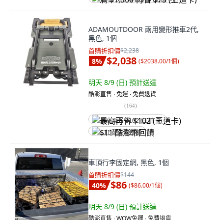
ADAMOUTDOOR 兩用變形推車2代,
黑色, 1個
首購折扣價
$2,238
$2,038
8
%
(
$2038.00/1個
)
明天 8/9 (日)
預計送達
酷澎直售 ∙ 免運 ∙ 免費退貨
(
164
)
最高再省 $102 (王道卡)
$11 酷澎幣回饋
車頂行李固定網, 黑色, 1個
首購折扣價
$144
$86
40
%
(
$86.00/1個
)
明天 8/9 (日)
預計送達
酷澎直售 ∙ WOW免運 ∙ 免費退貨