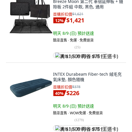
Breeze Moon 第二代 車宿延伸板 + 縫
隙板 2件組 中款, 黑色, 通用
首購折扣價
$1,621
$1,421
12
%
明天 8/9 (日)
預計送達
酷澎直售 ∙ 免運 ∙ 免費退貨
(
25
)
满 $1,500 再省 $75 (王道卡)
INTEX Durabeam Fiber-tech 絨毛充
氣床墊, 顏色隨機
首購折扣價
$378
$226
40
%
明天 8/9 (日)
預計送達
酷澎直售 ∙ WOW免運 ∙ 免費退貨
(
1279
)
满 $1,500 再省 $75 (王道卡)