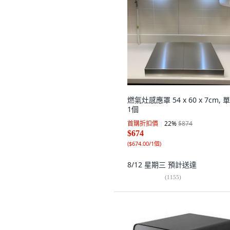
燃氣灶感應罩 54 x 60 x 7cm, 
1個
首購折扣價
22
%
$874
$674
(
$674.00/1個
)
8/12 星期三
預計送達
(
1155
)