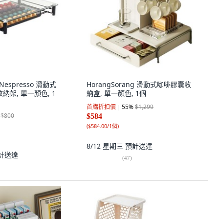
 Nespresso 滑動式
HorangSorang 滑動式咖啡膠囊收
納架, 單一顏色, 1
納盒, 單一顏色, 1個
首購折扣價
55
%
$1,299
$800
$584
(
$584.00/1個
)
8/12 星期三
預計送達
計送達
(
47
)