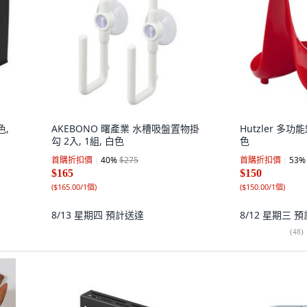
色,
AKEBONO 曙產業 水槽吸盤置物掛
Hutzler 多功
勾 2入, 1組, 白色
色
首購折扣價
40
%
$275
首購折扣價
53
%
$165
$150
(
$165.00/1個
)
(
$150.00/1個
)
8/13 星期四
預計送達
8/12 星期三
預
(
48
)