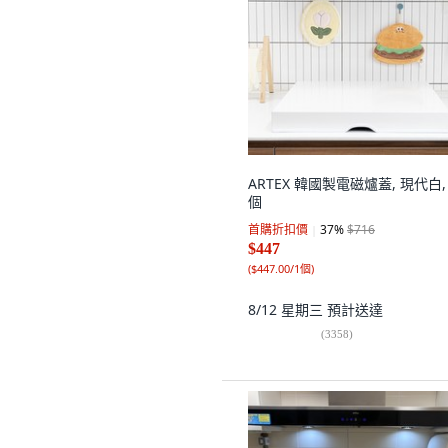
ARTEX 韓國製電磁爐蓋, 現代白, 
個
首購折扣價
37
%
$716
$447
(
$447.00/1個
)
8/12 星期三
預計送達
(
3358
)