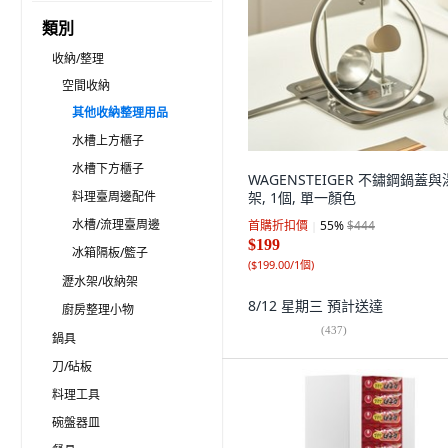
類別
收納/整理
空間收納
其他收納整理用品
水槽上方櫃子
水槽下方櫃子
WAGENSTEIGER 不鏽鋼鍋蓋
料理臺周邊配件
架, 1個, 單一顏色
水槽/流理臺周邊
首購折扣價
55
%
$444
$199
冰箱隔板/籃子
(
$199.00/1個
)
瀝水架/收納架
8/12 星期三
預計送達
廚房整理小物
(
437
)
鍋具
刀/砧板
料理工具
碗盤器皿