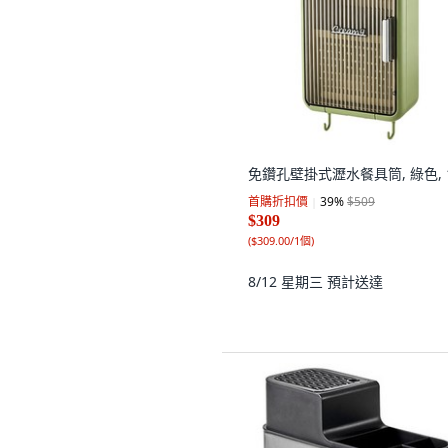
免鑽孔壁掛式瀝水餐具筒, 綠色, 
首購折扣價
39
%
$509
$309
(
$309.00/1個
)
8/12 星期三
預計送達