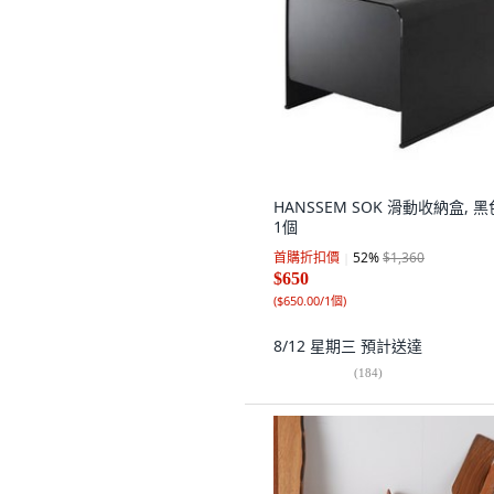
HANSSEM SOK 滑動收納盒, 黑
1個
首購折扣價
52
%
$1,360
$650
(
$650.00/1個
)
8/12 星期三
預計送達
(
184
)