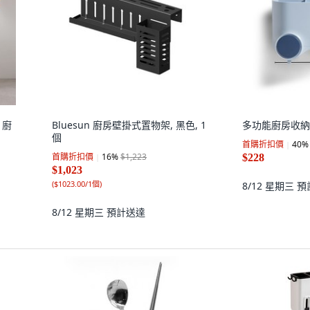
s 廚
Bluesun 廚房壁掛式置物架, 黑色, 1
多功能廚房收納
個
首購折扣價
40
%
首購折扣價
16
%
$1,223
$228
$1,023
(
$1023.00/1個
)
8/12 星期三
預
8/12 星期三
預計送達