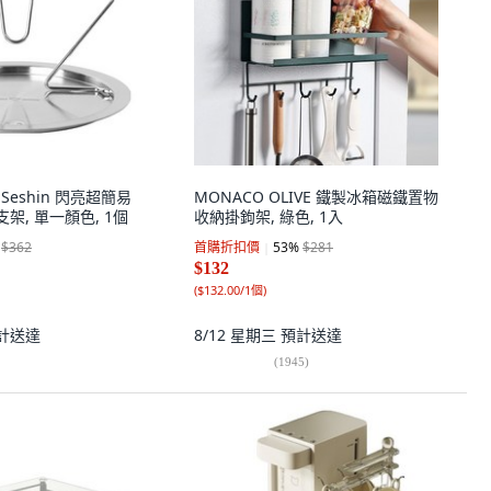
E Seshin 閃亮超簡易
MONACO OLIVE 鐵製冰箱磁鐵置物
支架, 單一顏色, 1個
收納掛鉤架, 綠色, 1入
$362
首購折扣價
53
%
$281
$132
(
$132.00/1個
)
計送達
8/12 星期三
預計送達
(
1945
)