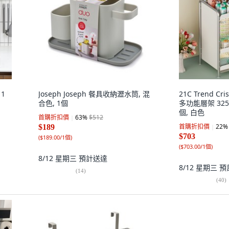
1
Joseph Joseph 餐具收納瀝水筒, 混
21C Trend C
合色, 1個
多功能層架 325 x
個, 白色
首購折扣價
63
%
$512
首購折扣價
22
%
$189
$703
(
$189.00/1個
)
(
$703.00/1個
)
8/12 星期三
預計送達
8/12 星期三
預
(
14
)
(
40
)