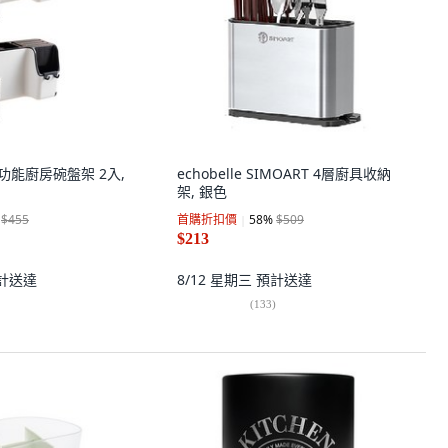
 多功能廚房碗盤架 2入,
echobelle SIMOART 4層廚具收納
架, 銀色
$455
首購折扣價
58
%
$509
$213
計送達
8/12 星期三
預計送達
(
133
)