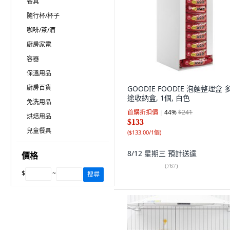
餐具
隨行杯/杯子
咖啡/茶/酒
廚房家電
容器
保溫用品
廚房百貨
GOODIE FOODIE 泡麵整理盒 
途收納盒, 1個, 白色
免洗用品
首購折扣價
44
%
$241
烘焙用品
$133
兒童餐具
(
$133.00/1個
)
8/12 星期三
預計送達
價格
(
767
)
$
~
搜尋