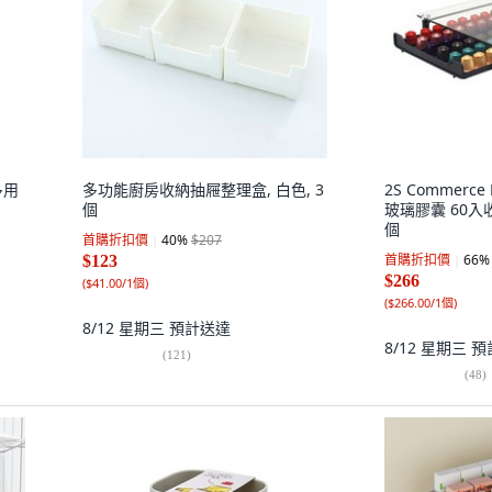
多用
多功能廚房收納抽屜整理盒, 白色, 3
2S Commerce
個
玻璃膠囊 60入收
個
首購折扣價
40
%
$207
首購折扣價
66
%
$123
$266
(
$41.00/1個
)
(
$266.00/1個
)
8/12 星期三
預計送達
8/12 星期三
預
(
121
)
(
48
)