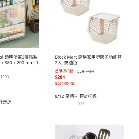
rissl 透明滑蓋3層鐵製
Block Mart 廚房家用塑膠多功能籃
 380 x 200 mm, 1
2入, 奶油色
首購折扣價
55
%
$454
$903
$204
(
$204.00/1個
)
8/12 星期三
預計送達
計送達
(
668
)