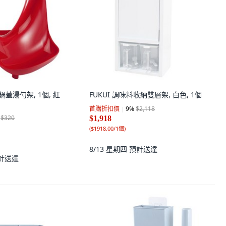
能鍋蓋湯勺架, 1個, 紅
FUKUI 調味料收納雙層架, 白色, 1個
首購折扣價
9
%
$2,118
$320
$1,918
(
$1918.00/1個
)
8/13 星期四
預計送達
計送達