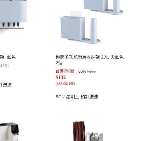
架, 藍色
極簡多功能廚房收納架 2入, 天藍色,
2個
$381
首購折扣價
60
%
$332
$132
(
$66.00/1個
)
計送達
8/12 星期三
預計送達