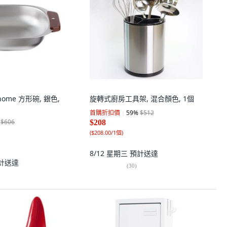
t home 方形碗, 銀色,
旋轉式廚房工具架, 混合顏色, 1個
首購折扣價
59
%
$512
$606
$208
(
$208.00/1個
)
8/12 星期三
預計送達
計送達
(
30
)