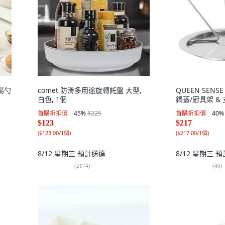
與湯勺
comet 防滑多用途旋轉託盤 大型,
QUEEN SENS
白色, 1個
鍋蓋/廚具架 & 
首購折扣價
45
%
$225
首購折扣價
40
%
$123
$217
(
$123.00/1個
)
(
$217.00/1個
)
8/12 星期三
預計送達
8/12 星期三
預
(
2174
)
(
40
)