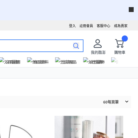
登入
註冊會員
客服中心
成為賣家
我的酷澎
購物車
文具圖書
食品飲料
生活用品
女性服飾
運動戶外
60
每頁筆