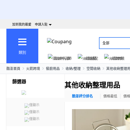
加到我的最愛
申請入駐
全部
類別
澎派中元節
火箭速配
火箭跨境
酷澎首頁
火箭跨境
餐廚用品
收納/整理
空間收納
其他收納整理
篩選器
其他收納整理用品
酷澎評分排名
價格最低
價
僅顯示
僅顯示
僅顯示