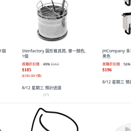
1個
Stenfactory 圓形餐具筒, 單一顏色,
JHCompany
1個
黑色
首購折扣價
49
%
$363
首購折扣價
56
%
$185
$196
(
$185.00/1個
)
8/12 星期三
預
8/12 星期三
預計送達
(
57
)