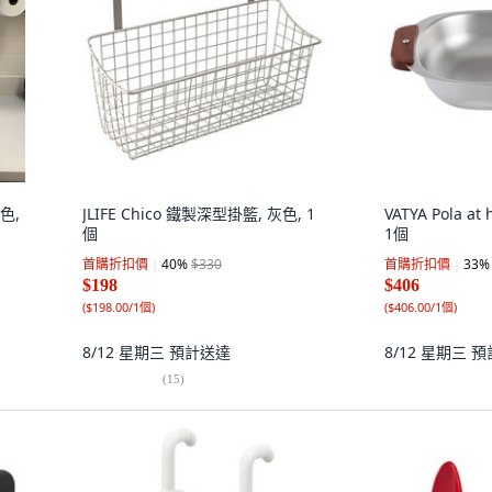
單色,
JLIFE Chico 鐵製深型掛籃, 灰色, 1
VATYA Pola a
個
1個
首購折扣價
40
%
$330
首購折扣價
33
%
$198
$406
(
$198.00/1個
)
(
$406.00/1個
)
8/12 星期三
預計送達
8/12 星期三
預
(
15
)