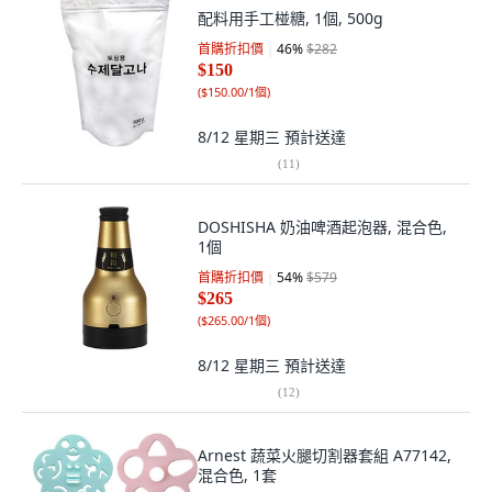
配料用手工椪糖, 1個, 500g
首購折扣價
46
%
$282
$150
(
$150.00/1個
)
8/12 星期三
預計送達
(
11
)
DOSHISHA 奶油啤酒起泡器, 混合色,
1個
首購折扣價
54
%
$579
$265
(
$265.00/1個
)
8/12 星期三
預計送達
(
12
)
Arnest 蔬菜火腿切割器套組 A77142,
混合色, 1套