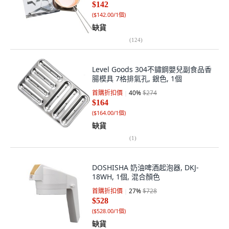
$142
(
$142.00/1個
)
缺貨
(
124
)
Level Goods 304不鏽鋼嬰兒副食品香
腸模具 7格排氣孔, 銀色, 1個
首購折扣價
40
%
$274
$164
(
$164.00/1個
)
缺貨
(
1
)
DOSHISHA 奶油啤酒起泡器, DKJ-
18WH, 1個, 混合顏色
首購折扣價
27
%
$728
$528
(
$528.00/1個
)
缺貨