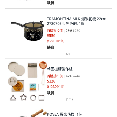
缺貨
TRAMONTINA MLK 爆米花機 22cm
27807034, 黑色的, 1個
首購折扣價
26
%
$750
$550
(
$550.00/1個
)
缺貨
(
2
)
韓國椪糖製作組
首購折扣價
49
%
$248
$126
(
$126.00/1個
)
缺貨
(
101
)
KOVEA 爆米花機, 1個