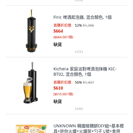
Firic 啤酒起泡器, 混合顏色, 1個
首購折扣價
52
%
$1,386
$664
(
$664.00/1個
)
缺貨
(
121
)
Kichera 家庭派對啤酒泡抹機 KIC-
BT02, 混合顏色, 1個
首購折扣價
56
%
$1,407
$610
(
$610.00/1個
)
缺貨
(
144
)
UNKNOWN 韓國椪糖餅DIY組+基本模
具+迷你火爐+火爐架+勺子 L號+食用