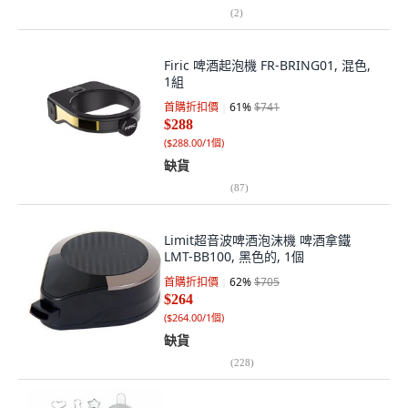
(
2
)
Firic 啤酒起泡機 FR-BRING01, 混色,
1組
首購折扣價
61
%
$741
$288
(
$288.00/1個
)
缺貨
(
87
)
Limit超音波啤酒泡沫機 啤酒拿鐵
LMT-BB100, 黑色的, 1個
首購折扣價
62
%
$705
$264
(
$264.00/1個
)
缺貨
(
228
)