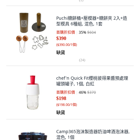
Puchi糖餅桶+壓模器+糖餅夾 2入+造
型模具 6種組, 混色, 1套
首購折扣價
35
%
$604
$390
(
$390.00/1個
)
缺貨
(
24
)
chef'n Quick Fit櫻桃彼得果醬預處理
罐頭罐子, 1個, 白紅
首購折扣價
46
%
$370
$198
(
$198.00/1個
)
缺貨
Camp365泡沫製造器奶油啤酒泡沫器,
混色, 1個