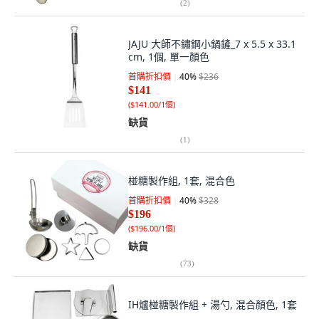
(
2
)
JAJU 大師不鏽鋼小鍋鏟_7 x 5.5 x 33.1
cm, 1個, 單一顏色
首購折扣價
40
%
$236
$141
(
$141.00/1個
)
缺貨
(
1
)
椪糖製作組, 1套, 混合色
首購折扣價
40
%
$328
$196
(
$196.00/1個
)
缺貨
(
73
)
IH爐椪糖製作組 + 湯勺, 混合顏色, 1套