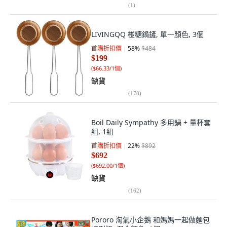
(
1
)
LIVINGQQ 椪糖鍋鏟, 單一顏色, 3個
首購折扣價
58
%
$484
$199
(
$66.33/1個
)
缺貨
(
178
)
Boil Daily Sympathy 多用鍋 + 量杯套
組, 1組
首購折扣價
22
%
$892
$692
(
$692.00/1個
)
缺貨
(
162
)
Pororo 淘氣小企鵝 和媽媽一起做麵包