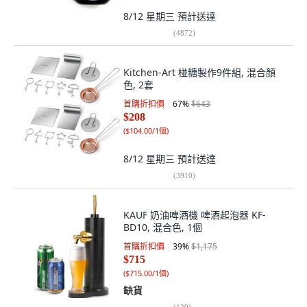
8/12 星期三
預計送達
(
4872
)
Kitchen-Art 椪糖製作9件組, 混合顏
色, 2套
首購折扣價
67
%
$643
$208
(
$104.00/1個
)
8/12 星期三
預計送達
(
3910
)
KAUF 奶油啤酒機 啤酒起泡器 KF-
BD10, 混合色, 1個
首購折扣價
39
%
$1,175
$715
(
$715.00/1個
)
缺貨
(
129
)