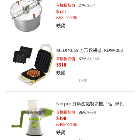
首購折扣價
27
%
$721
$521
(
$521.00/1個
)
缺貨
MEDINESS 方形鬆餅機, KDW-002
首購折扣價
62
%
$1,369
$518
缺貨
(
143
)
Norpro 終極甜點製造機, 1個, 綠色
首購折扣價
36
%
$770
$490
(
$490.00/1個
)
缺貨
(
1
)