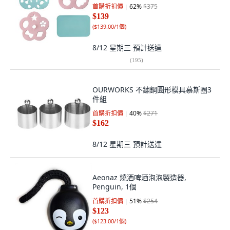
首購折扣價
62
%
$375
$139
(
$139.00/1個
)
8/12 星期三
預計送達
(
195
)
OURWORKS 不鏽鋼圓形模具慕斯圈3
件組
首購折扣價
40
%
$271
$162
8/12 星期三
預計送達
Aeonaz 燒酒啤酒泡泡製造器,
Penguin, 1個
首購折扣價
51
%
$254
$123
(
$123.00/1個
)