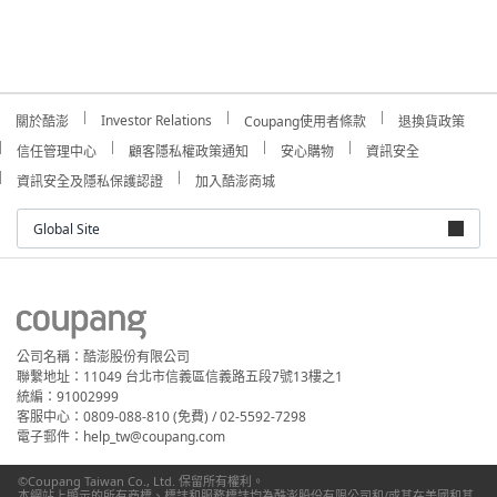
Investor Relations
關於酷澎
Coupang使用者條款
退換貨政策
信任管理中心
顧客隱私權政策通知
安心購物
資訊安全
資訊安全及隱私保護認證
加入酷澎商城
Global Site
公司名稱：酷澎股份有限公司
聯繫地址：11049 台北市信義區信義路五段7號13樓之1
統編：91002999
客服中心：0809-088-810 (免費) / 02-5592-7298
電子郵件：help_tw@coupang.com
©Coupang Taiwan Co., Ltd. 保留所有權利。
本網站上顯示的所有商標、標誌和服務標誌均為酷澎股份有限公司和/或其在美國和其