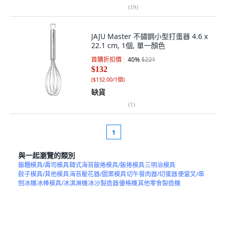
(
19
)
JAJU Master 不鏽鋼小型打蛋器 4.6 x
22.1 cm, 1個, 單一顏色
首購折扣價
40
%
$221
$132
(
$132.00/1個
)
缺貨
(
1
)
1
與一起瀏覽的類別
飯糰模具/壽司模具
韓式海苔飯捲模具/飯捲模具
三明治模具
餃子模具/其他模具
海苔壓花器/圖案模具
切午餐肉器/切蛋器
便當叉/串
刨冰機
冰棒模具/冰淇淋機
冰沙製造器
優格機
其他零食製造機