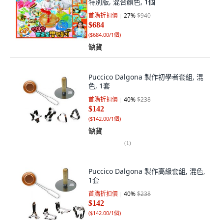
特別版, 混合顏色, 1個
首購折扣價
27
%
$940
$684
(
$684.00/1個
)
缺貨
Puccico Dalgona 製作初學者套組, 混
色, 1套
首購折扣價
40
%
$238
$142
(
$142.00/1個
)
缺貨
(
1
)
Puccico Dalgona 製作高級套組, 混色,
1套
首購折扣價
40
%
$238
$142
(
$142.00/1個
)