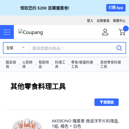
領取您的
$200
首購優惠卷!
打開 App
登入
註冊會員
客服中心
全部
酷澎首
火箭跨
餐廚用
料理工
零食/便當料理
其他零食料理
頁
境
品
具
工具
工具
其他零食料理工具
篩選器
AKEBONO 曙產業 微波洋芋片料理盒,
1組, 橘色 + 白色