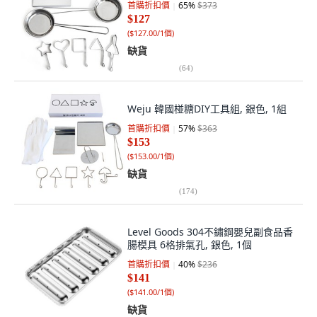
首購折扣價
65
%
$373
$127
(
$127.00/1個
)
缺貨
(
64
)
Weju 韓國椪糖DIY工具組, 銀色, 1組
首購折扣價
57
%
$363
$153
(
$153.00/1個
)
缺貨
(
174
)
Level Goods 304不鏽鋼嬰兒副食品香
腸模具 6格排氣孔, 銀色, 1個
首購折扣價
40
%
$236
$141
(
$141.00/1個
)
缺貨