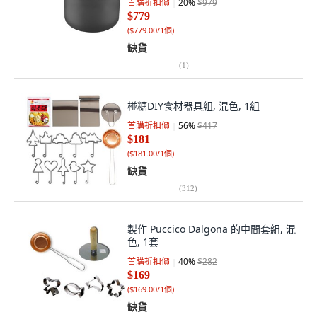
首購折扣價
20
%
$979
$779
(
$779.00/1個
)
缺貨
(
1
)
椪糖DIY食材器具組, 混色, 1組
首購折扣價
56
%
$417
$181
(
$181.00/1個
)
缺貨
(
312
)
製作 Puccico Dalgona 的中間套組, 混
色, 1套
首購折扣價
40
%
$282
$169
(
$169.00/1個
)
缺貨