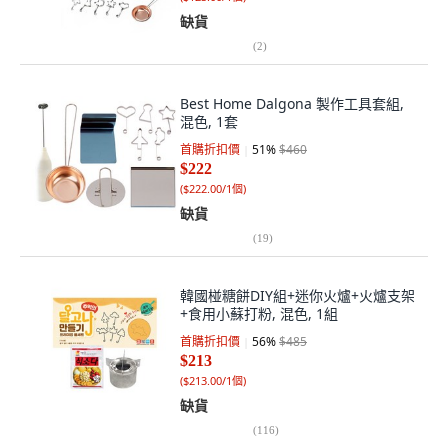
缺貨
(
2
)
Best Home Dalgona 製作工具套組,
混色, 1套
首購折扣價
51
%
$460
$222
(
$222.00/1個
)
缺貨
(
19
)
韓國椪糖餅DIY組+迷你火爐+火爐支架
+食用小蘇打粉, 混色, 1組
首購折扣價
56
%
$485
$213
(
$213.00/1個
)
缺貨
(
116
)