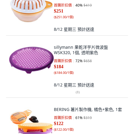
首購折扣價
40
%
$419
$251
(
$251.00/1個
)
8/12 星期三
預計送達
sillymann 果乾洋芋片微波盤
WSK320, 1個, 透明紫色
首購折扣價
72
%
$658
$184
(
$184.00/1個
)
8/12 星期三
預計送達
(
8
)
BERING 薯片製作機, 橘色+紫色, 1套
首購折扣價
61
%
$319
$122
(
$122.00/1個
)