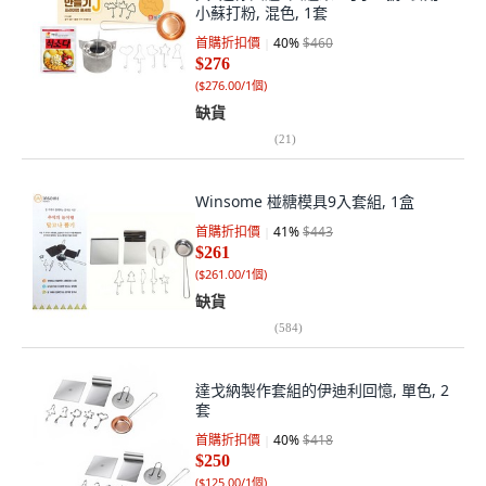
小蘇打粉, 混色, 1套
首購折扣價
40
%
$460
$276
(
$276.00/1個
)
缺貨
(
21
)
Winsome 椪糖模具9入套組, 1盒
首購折扣價
41
%
$443
$261
(
$261.00/1個
)
缺貨
(
584
)
達戈納製作套組的伊迪利回憶, 單色, 2
套
首購折扣價
40
%
$418
$250
(
$125.00/1個
)