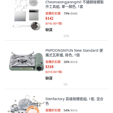
Cheonseongjeongmil 不鏽鋼椪糖製
作工具組, 單一顏色, 1套
首購折扣價
79
%
$688
$142
(
$142.00/1個
)
缺貨
(
23
)
PNPOONGNYUN New Standard 便
攜式瓦斯爐, 綠色, 1個
首購折扣價
38
%
$518
$318
(
$318.00/1個
)
缺貨
(
5
)
Stenfactory 高級椪糖套組, 1套, 混合
色
首購折扣價
54
%
$312