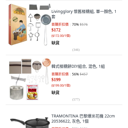
Livingglory 懷舊椪糖組, 單一顏色, 1
套
首購折扣價
70
%
$576
$172
(
$172.00/1個
)
缺貨
(
346
)
韓式椪糖餅DIY組合, 混色, 1組
首購折扣價
56
%
$457
$199
(
$199.00/1個
)
缺貨
(
577
)
TRAMONTINA 巴黎爆米花機 22cm
20536622, 灰色, 1個