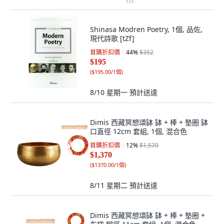
(
1
)
Shinasa Modren Poetry, 1個, 品佐,
現代詩歌 [tZf]
首購折扣價
44
%
$352
$195
(
$195.00/1個
)
8/10 星期一
預計送達
Dimis 西藏冥想頌缽 缽 + 棒 + 墊圈 缽
口直徑 12cm 套組, 1個, 混合色
首購折扣價
12
%
$1,570
$1,370
(
$1370.00/1個
)
8/11 星期二
預計送達
Dimis 西藏冥想頌缽 缽 + 棒 + 墊圈 +