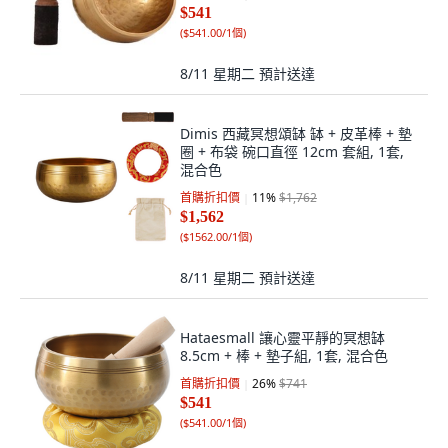
$541
(
$541.00/1個
)
8/11 星期二
預計送達
Dimis 西藏冥想頌缽 缽 + 皮革棒 + 墊
圈 + 布袋 碗口直徑 12cm 套組, 1套,
混合色
首購折扣價
11
%
$1,762
$1,562
(
$1562.00/1個
)
8/11 星期二
預計送達
Hataesmall 讓心靈平靜的冥想缽
8.5cm + 棒 + 墊子組, 1套, 混合色
首購折扣價
26
%
$741
$541
(
$541.00/1個
)