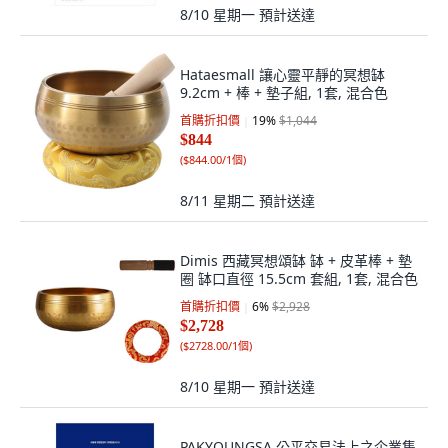
8/10 星期一
預計送達
Hataesmall 讓心靈平靜的冥想缽
9.2cm + 棒 + 墊子組, 1套, 混合色
首購折扣價
19
%
$1,044
$844
(
$844.00/1個
)
8/11 星期二
預計送達
Dimis 西藏冥想頌缽 缽 + 皮革棒 + 墊
圈 缽口直徑 15.5cm 套組, 1套, 混合色
首購折扣價
6
%
$2,928
$2,728
(
$2728.00/1個
)
8/10 星期一
預計送達
PAKYOUNGSA 公平交易法上之企業集