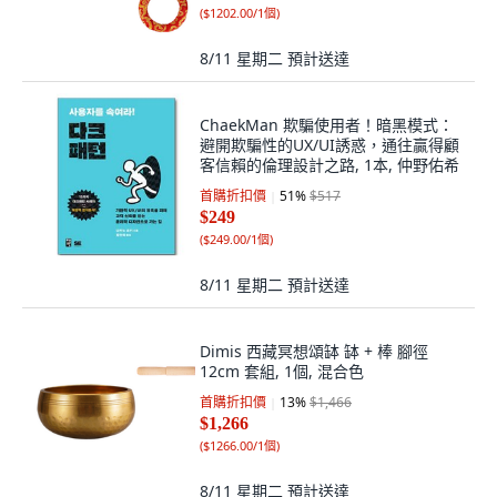
(
$1202.00/1個
)
8/11 星期二
預計送達
ChaekMan 欺騙使用者！暗黑模式：
避開欺騙性的UX/UI誘惑，通往贏得顧
客信賴的倫理設計之路, 1本, 仲野佑希
首購折扣價
51
%
$517
$249
(
$249.00/1個
)
8/11 星期二
預計送達
Dimis 西藏冥想頌缽 缽 + 棒 腳徑
12cm 套組, 1個, 混合色
首購折扣價
13
%
$1,466
$1,266
(
$1266.00/1個
)
8/11 星期二
預計送達