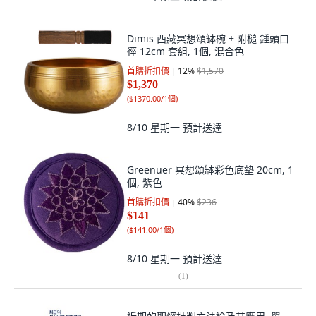
Dimis 西藏冥想頌缽碗 + 附槌 錘頭口
徑 12cm 套組, 1個, 混合色
首購折扣價
12
%
$1,570
$1,370
(
$1370.00/1個
)
8/10 星期一
預計送達
Greenuer 冥想頌缽彩色底墊 20cm, 1
個, 紫色
首購折扣價
40
%
$236
$141
(
$141.00/1個
)
8/10 星期一
預計送達
(
1
)