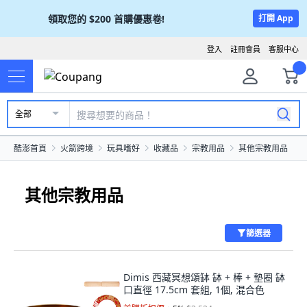
領取您的
$200
首購優惠卷!
打開 App
登入
註冊會員
客服中心
全部
酷澎首頁
火箭跨境
玩具嗜好
收藏品
宗教用品
其他宗教用品
其他宗教用品
篩選器
Dimis 西藏冥想頌缽 缽 + 棒 + 墊圈 缽
口直徑 17.5cm 套組, 1個, 混合色