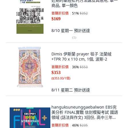
近期的聖經批判方法論及其應用, 單一
商品, 單一顏色
首購折扣價
51
%
$352
$169
8/10 星期一
預計送達
(
1
)
Dimis 伊斯蘭 prayer 毯子 法蘭絨
+TPR 70 x 110 cm, 1個, 波斯-2
首購折扣價
36
%
$553
$353
(
$353.00/1個
)
8/11 星期二
預計送達
hanguksuneunggaebalwon EBS完
美分析 FINAL實戰 信封模擬考試 國語
領域 (話法與作文) 3回份, 高中三年級,
1個, EBS Perfect Analysis FINAL 真
首購折扣價
46
%
$235
實信封模擬測試 韓語區 (週二), 韓國人