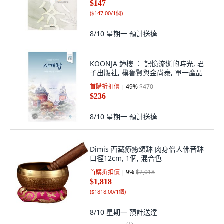
$147
(
$147.00/1個
)
8/10 星期一
預計送達
KOONJA 鐘樓 ： 記憶流逝的時光, 君
子出版社, 樸魯賢與金尚泰, 單一產品
首購折扣價
49
%
$470
$236
8/10 星期一
預計送達
Dimis 西藏療癒頌缽 肉身僧人佛音缽
口徑12cm, 1個, 混合色
首購折扣價
9
%
$2,018
$1,818
(
$1818.00/1個
)
8/10 星期一
預計送達