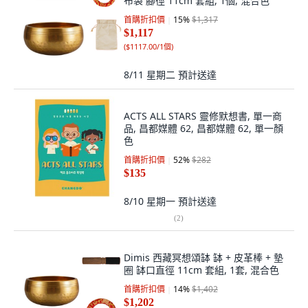
布袋 腳徑 11cm 套組, 1個, 混合色
首購折扣價
15
%
$1,317
$1,117
(
$1117.00/1個
)
8/11 星期二
預計送達
ACTS ALL STARS 靈修默想書, 單一商
品, 昌都媒體 62, 昌都媒體 62, 單一顏
色
首購折扣價
52
%
$282
$135
8/10 星期一
預計送達
(
2
)
Dimis 西藏冥想頌缽 缽 + 皮革棒 + 墊
圈 缽口直徑 11cm 套組, 1套, 混合色
首購折扣價
14
%
$1,402
$1,202