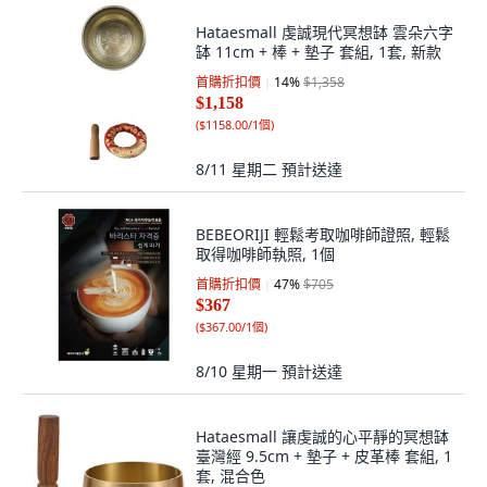
Hataesmall 虔誠現代冥想缽 雲朵六字
缽 11cm + 棒 + 墊子 套組, 1套, 新款
首購折扣價
14
%
$1,358
$1,158
(
$1158.00/1個
)
8/11 星期二
預計送達
BEBEORIJI 輕鬆考取咖啡師證照, 輕鬆
取得咖啡師執照, 1個
首購折扣價
47
%
$705
$367
(
$367.00/1個
)
8/10 星期一
預計送達
Hataesmall 讓虔誠的心平靜的冥想缽
臺灣經 9.5cm + 墊子 + 皮革棒 套組, 1
套, 混合色