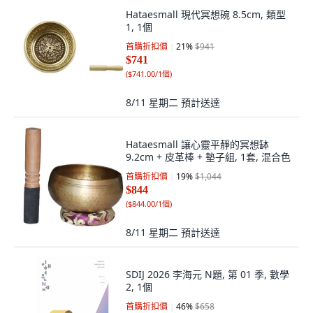
Hataesmall 現代冥想碗 8.5cm, 類型
1, 1個
首購折扣價
21
%
$941
$741
(
$741.00/1個
)
8/11 星期二
預計送達
Hataesmall 讓心靈平靜的冥想缽
9.2cm + 皮革棒 + 墊子組, 1套, 混合色
首購折扣價
19
%
$1,044
$844
(
$844.00/1個
)
8/11 星期二
預計送達
SDIJ 2026 李海元 N題, 第 01 季, 數學
2, 1個
首購折扣價
46
%
$658