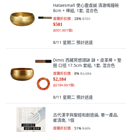
Hataesmall 使心靈虔誠 清澈鳴鐘碗
8cm + 棒組, 1套, 混合色
首購折扣價
28
%
$701
$501
(
$501.00/1個
)
8/11 星期二
預計送達
Dimis 西藏冥想頌缽 缽 + 皮革棒 + 墊
圈 口徑 17.5cm 套組, 1套, 混合色
首購折扣價
8
%
$2,384
$2,184
(
$2184.00/1個
)
8/11 星期二
預計送達
古代漢字與聖經和創造論, 單一產品,
崔清南, 1個
首購折扣價
51
%
$305