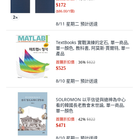
$172
(
$86.00/1個
)
8/11 星期二
預計送達
TextBooks 實戰演練的定石, 單一商品,
單一顏色, 教科書, 阿莫斯·賈爾特, 單一
產品
首購折扣價
36
%
$822
$525
8/10 星期一
預計送達
SOLROMON 以平信徒與總神為中心
看的韓國長老教會末世論, 單一商品,
單一顏色
首購折扣價
42
%
$822
$471
8/10 星期一
預計送達