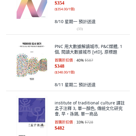
$354
(
$354.00/1個
)
8/10 星期一
預計送達
(
33
)
PNC 用大數據解讀城市, P&C媒體, 1
個, 閱讀大數據城市 [vtD], 原標題
首購折扣價
40
%
$587
$348
(
$348.00/1個
)
8/11 星期二
預計送達
institute of traditional culture 譯註
孟子注釋 3, 單一顏色, 傳統文化研究
會, 早，孫錫, 單一商品
首購折扣價
33
%
$728
$482