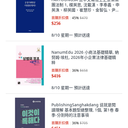
團法制 1, 樸英思, 沈載漢、李奉義、申
英洙、柳英國、崔慧珍、金智弘、尹東
英, 單一產品
首購折扣價
45
%
$470
$256
8/10 星期一
預計送達
NanumEdu 2026 小商法基礎精華, 納
努姆·埃杜, 2026年小企業法律基礎精
粹
首購折扣價
36
%
$658
$416
8/10 星期一
預計送達
PublishingSanghakdang 這就是閱
讀理解 基本題型總整理, 1個, 第1卷 春
季-分割時的注意事項
首購折扣價
36
%
$705