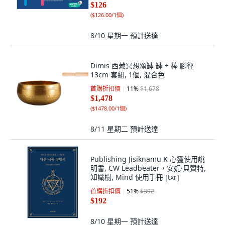
$126
(
$126.00/1個
)
8/10 星期一
預計送達
Dimis 西藏冥想頌缽 缽 + 棒 腳徑
13cm 套組, 1個, 混合色
首購折扣價
11
%
$1,678
$1,478
(
$1478.00/1個
)
8/11 星期二
預計送達
Publishing Jisiknamu K 心靈使用說
明書, CW Leadbeater，安妮·貝贊特,
知識樹, Mind 使用手冊 [txr]
首購折扣價
51
%
$392
$192
8/10 星期一
預計送達