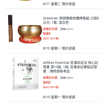
8/11 星期二
預計送達
Greenuer 冥想療癒鈴鐺棒墊組 口徑8
公分, 1套, 混合色
首購折扣價
28
%
$701
$501
(
$501.00/1個
)
8/10 星期一
預計送達
willbes Essential 民事訴訟法 核心記
憶書 第10版, 1個, 民事訴訟重點記憶
書：律師資格考試
首購折扣價
36
%
$681
$432
(
$432.00/1個
)
8/10 星期一
預計送達