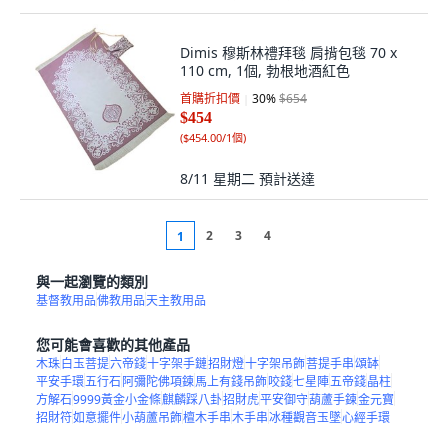
Dimis 穆斯林禮拜毯 肩揹包毯 70 x
110 cm, 1個, 勃根地酒紅色
首購折扣價
30
%
$654
$454
(
$454.00/1個
)
8/11 星期二
預計送達
2
3
4
1
與一起瀏覽的類別
基督教用品
佛教用品
天主教用品
您可能會喜歡的其他產品
木珠
白玉菩提
六帝錢
十字架手鏈
招財燈
十字架吊飾
菩提手串
頌缽
平安手環
五行石
阿彌陀佛項鍊
馬上有錢吊飾
咬錢
七星陣
五帝錢
晶柱
方解石
9999黃金小金條
麒麟踩八卦
招財虎
平安御守
葫蘆手鍊
金元寶
招財符
如意擺件
小葫蘆吊飾
檀木手串
木手串
冰種觀音玉墜
心經手環