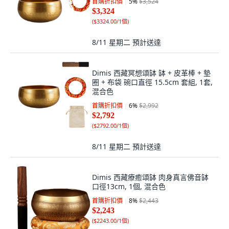
首購折扣價
5
%
$3,524
$3,324
(
$3324.00/1個
)
8/11 星期二
預計送達
Dimis 西藏冥想頌缽 缽 + 皮革棒 + 墊
圈 + 布袋 碗口直徑 15.5cm 套組, 1套,
混合色
首購折扣價
6
%
$2,992
$2,792
(
$2792.00/1個
)
8/11 星期二
預計送達
Dimis 西藏療癒頌缽 肉身真言佛音缽
口徑13cm, 1個, 混合色
首購折扣價
8
%
$2,443
$2,243
(
$2243.00/1個
)