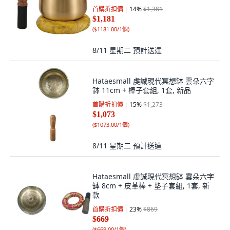
首購折扣價
14
%
$1,381
$1,181
(
$1181.00/1個
)
8/11 星期二
預計送達
Hataesmall 虔誠現代冥想缽 雲朵六字
缽 11cm + 棒子套組, 1套, 新品
首購折扣價
15
%
$1,273
$1,073
(
$1073.00/1個
)
8/11 星期二
預計送達
Hataesmall 虔誠現代冥想缽 雲朵六字
缽 8cm + 皮革棒 + 墊子套組, 1套, 新
款
首購折扣價
23
%
$869
$669
(
$669.00/1個
)