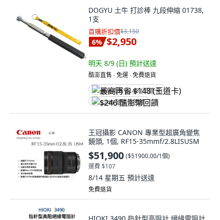
DOGYU 土牛 打診棒 九段伸縮 01738,
1支
首購折扣價
$3,150
$2,950
6
%
明天 8/9 (日)
預計送達
酷澎直售 ∙ 免運 ∙ 免費退貨
最高再省 $148 (王道卡)
$246 酷澎幣回饋
王冠攝影 CANON 專業型超廣角變焦
鏡頭, 1個, RF15-35mmf/2.8LISUSM
$51,900
(
$51900.00/1個
)
運費 $107
8/14 星期五
預計送達
免費退貨
HIOKI 3490 指針型高阻計 絕緣電阻計