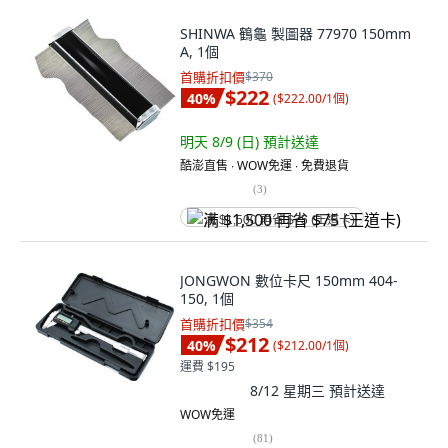
SHINWA 鶴龜 製圖器 77970 150mm
A, 1個
首購折扣價
$370
$222
40
%
(
$222.00/1個
)
明天 8/9 (日)
預計送達
酷澎直售 ∙ WOW免運 ∙ 免費退貨
(
3
)
满 $1,500 再省 $75 (王道卡)
JONGWON 數位卡尺 150mm 404-
150, 1個
首購折扣價
$354
$212
40
%
(
$212.00/1個
)
運費 $195
8/12 星期三
預計送達
WOW免運
(
81
)