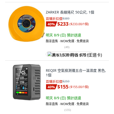
ZARKER 長線捲尺 50公尺, 1個
首購折扣價
$389
$233
40
%
(
$233.00/1個
)
明天 8/9 (日)
預計送達
酷澎直售 ∙ WOW免運 ∙ 免費退貨
(
49
)
满 $1,500 再省 $75 (王道卡)
REQIR 空氣檢測儀五合一溫濕度 黑色,
1個
首購折扣價
$259
$155
40
%
(
$155.00/1個
)
明天 8/9 (日)
預計送達
酷澎直售 ∙ WOW免運 ∙ 免費退貨
(
135
)