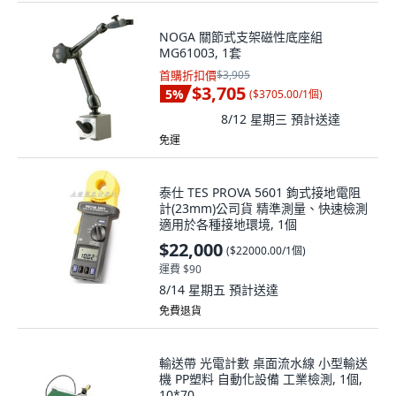
NOGA 關節式支架磁性底座組
MG61003, 1套
首購折扣價
$3,905
$3,705
5
%
(
$3705.00/1個
)
8/12 星期三
預計送達
免運
泰仕 TES PROVA 5601 鉤式接地電阻
計(23mm)公司貨 精準測量、快速檢測
適用於各種接地環境, 1個
$22,000
(
$22000.00/1個
)
運費 $90
8/14 星期五
預計送達
免費退貨
輸送帶 光電計數 桌面流水線 小型輸送
機 PP塑料 自動化設備 工業檢測, 1個,
10*70