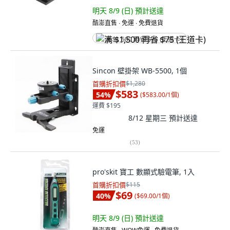
明天 8/9 (日)
預計送達
酷澎直售 ∙ 免運 ∙ 免費退貨
满 $1,500 再省 $75 (王道卡)
Sincon 壁掛架 WB-5500, 1個
首購折扣價
$1,280
$583
54
%
(
$583.00/1個
)
運費 $195
8/12 星期三
預計送達
免運
(
53
)
pro'skit 寶工 數顯式驗電筆, 1入
首購折扣價
$115
$69
40
%
(
$69.00/1個
)
明天 8/9 (日)
預計送達