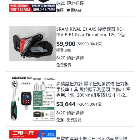
8/20
預計送達
免運 ∙ 免費退貨
SRAM RIVAL E1 AXS 後變速器 RD-
RIV-E-E1 Rear Derailleur 12s, 1個
$9,900
(
$9900.00/1個
)
運費 $90
8/20
預計送達
免費退貨
高精度扭力計 電子扭矩測試儀 扭力扳
手校準工具 數位顯示測量頭 汽修/工業
專用, 1個, 200Nm扭矩錶1/2寸+1/2棘
輪扳手
$3,644
(
$3644.00/1個
)
8/20
預計送達
免運 ∙ 免費退貨
充電式混凝土振平尺 水泥路面整平機