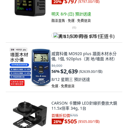
$797
20
%
(
$797.00/1個
)
明天 8/9 (日)
預計送達
酷澎直售 ∙ 免運 ∙ 免費退貨
(
6
)
满 $1,500 再省 $75 (王道卡)
威寶科儀 MD920 plus 牆面木材水分
儀, 1個, 920plus（測 地/墻面 木材）
$6,000
$2,639
56
%
(
$2639.00/1個
)
8/12 星期三
預計送達
免運 ∙ 免費退貨
CARSON 卡薾紳 LED針線折疊放大鏡
11.5x倍率 34g, 1台
首購折扣價
$705
$505
28
%
(
$505.00/1個
)