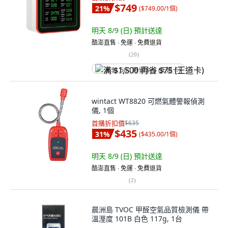
$749
21
%
(
$749.00/1個
)
明天 8/9 (日)
預計送達
酷澎直售 ∙ 免運 ∙ 免費退貨
(
20
)
满 $1,500 再省 $75 (王道卡)
wintact WT8820 可燃氣體警報偵測
儀, 1個
首購折扣價
$635
$435
31
%
(
$435.00/1個
)
明天 8/9 (日)
預計送達
酷澎直售 ∙ 免運 ∙ 免費退貨
(
2
)
晨洲島 TVOC 甲醛空氣品質檢測儀 帶
溫溼度 101B 白色 117g, 1台