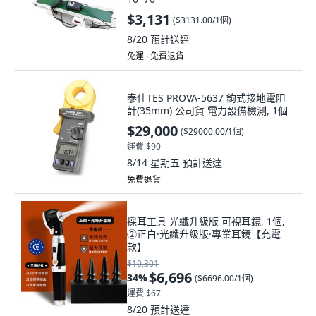
$3,131
(
$3131.00/1個
)
8/20
預計送達
免運 ∙ 免費退貨
泰仕TES PROVA-5637 鉤式接地電阻
計(35mm) 公司貨 電力設備檢測, 1個
$29,000
(
$29000.00/1個
)
運費 $90
8/14 星期五
預計送達
免費退貨
採耳工具 光纖升級版 可視耳鏡, 1個,
②正白·光纖升級版·專業耳鏡【充電
款】
$10,301
$6,696
34
%
(
$6696.00/1個
)
運費 $67
8/20
預計送達