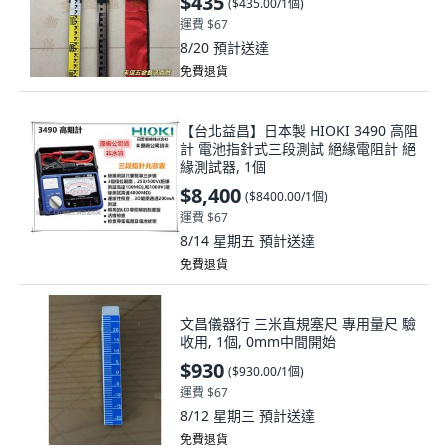
$435
(
$435.00/1個
)
運費 $67
8/20
預計送達
免費退貨
【台北益昌】日本製 HIOKI 3490 高阻
計 電池指針式三段測試 絕緣電阻計 絕
緣測試器, 1個
$8,400
(
$8400.00/1個
)
運費 $67
8/14 星期五
預計送達
免費退貨
文昌儀器行 三米直規塞尺 專用量尺 驗
收用, 1個, 0mm中間開始
$930
(
$930.00/1個
)
運費 $67
8/12 星期三
預計送達
免費退貨