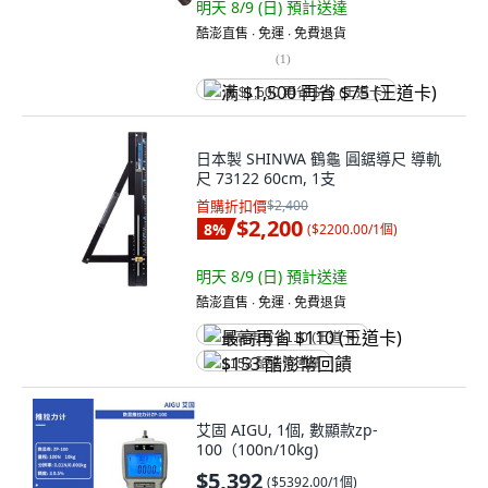
明天 8/9 (日)
預計送達
酷澎直售 ∙ 免運 ∙ 免費退貨
(
1
)
满 $1,500 再省 $75 (王道卡)
日本製 SHINWA 鶴龜 圓鋸導尺 導軌
尺 73122 60cm, 1支
首購折扣價
$2,400
$2,200
8
%
(
$2200.00/1個
)
明天 8/9 (日)
預計送達
酷澎直售 ∙ 免運 ∙ 免費退貨
最高再省 $110 (王道卡)
$153 酷澎幣回饋
艾固 AIGU, 1個, 數顯款zp-
100（100n/10kg)
$5,392
(
$5392.00/1個
)