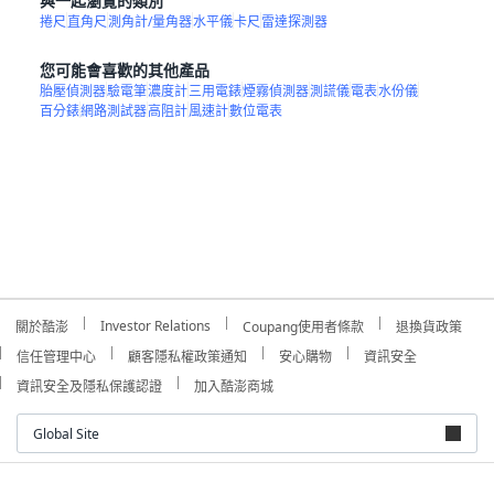
與一起瀏覽的類別
捲尺
直角尺
測角計/量角器
水平儀
卡尺
雷達探測器
您可能會喜歡的其他產品
胎壓偵測器
驗電筆
濃度計
三用電錶
煙霧偵測器
測謊儀
電表
水份儀
百分錶
網路測試器
高阻計
風速計
數位電表
Investor Relations
關於酷澎
Coupang使用者條款
退換貨政策
信任管理中心
顧客隱私權政策通知
安心購物
資訊安全
資訊安全及隱私保護認證
加入酷澎商城
Global Site