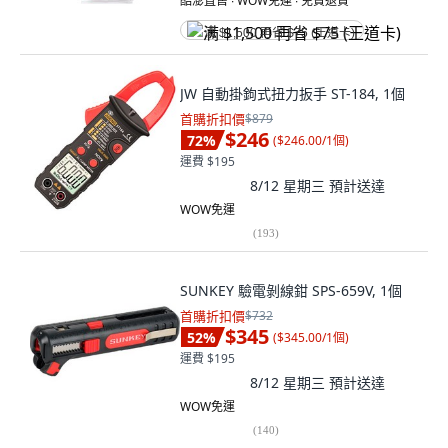
酷澎直售 ∙ WOW免運 ∙ 免費退貨
满 $1,500 再省 $75 (王道卡)
JW 自動掛鉤式扭力扳手 ST-184, 1個
首購折扣價
$879
$246
72
%
(
$246.00/1個
)
運費 $195
8/12 星期三
預計送達
WOW免運
(
193
)
SUNKEY 驗電剝線鉗 SPS-659V, 1個
首購折扣價
$732
$345
52
%
(
$345.00/1個
)
運費 $195
8/12 星期三
預計送達
WOW免運
(
140
)