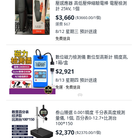
壓感應器 高低壓伸縮驗電棒 電壓檢測
計 25kV, 1個
$3,660
(
$3660.00/1個
)
運費 $67
8/12 星期三
預計送達
免費退貨
數位磁力檢測儀 數位型高斯計 精度高,
1箱/盒
$2,921
8/13 星期四
預計送達
免運 ∙ 免費退貨
(
1
)
叁山臻選 0.001精度 千分表高度規測
量儀, 1個, 百分表0-12.7+比測台
100*150
$2,370
(
$2370.00/1個
)