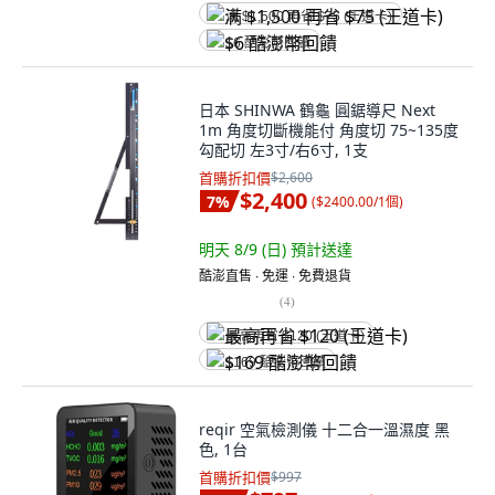
满 $1,500 再省 $75 (王道卡)
$6 酷澎幣回饋
日本 SHINWA 鶴龜 圓鋸導尺 Next
1m 角度切斷機能付 角度切 75~135度
勾配切 左3寸/右6寸, 1支
首購折扣價
$2,600
$2,400
7
%
(
$2400.00/1個
)
明天 8/9 (日)
預計送達
酷澎直售 ∙ 免運 ∙ 免費退貨
(
4
)
最高再省 $120 (王道卡)
$169 酷澎幣回饋
reqir 空氣檢測儀 十二合一溫濕度 黑
色, 1台
首購折扣價
$997