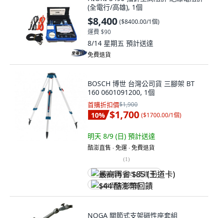
(全電行/高雄), 1個
$8,400
(
$8400.00/1個
)
運費 $90
8/14 星期五
預計送達
免費退貨
BOSCH 博世 台灣公司貨 三腳架 BT
160 0601091200, 1個
首購折扣價
$1,900
$1,700
10
%
(
$1700.00/1個
)
明天 8/9 (日)
預計送達
酷澎直售 ∙ 免運 ∙ 免費退貨
(
1
)
最高再省 $85 (王道卡)
$44 酷澎幣回饋
NOGA 關節式支架磁性座套組