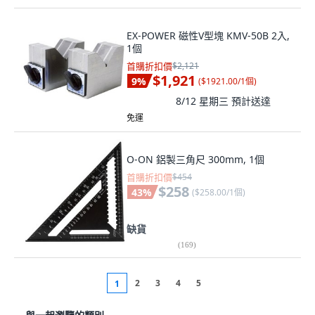
EX-POWER 磁性V型塊 KMV-50B 2入,
1個
首購折扣價
$2,121
$1,921
9
%
(
$1921.00/1個
)
8/12 星期三
預計送達
免運
O-ON 鋁製三角尺 300mm, 1個
首購折扣價
$454
$258
43
%
(
$258.00/1個
)
缺貨
(
169
)
2
3
4
5
1