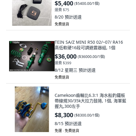
$5,400
(
$5400.00/1個
)
運費 $75
8/20
預計送達
免費退貨
TEIN SA/Z MINI R50 02/~07/ RA16
高低軟硬16段可調避震器組, 1個
$36,000
(
$36000.00/1個
)
運費 $399
8/12 星期三
預計送達
免費退貨
Camekoon齒輪比6.3:1 海水船釣鐵板
帶線規30/35k大拉力鼓捲, 1個, 海軍藍
握丸,300左手
$8,300
(
$8300.00/1個
)
8/15
預計送達
免運 ∙ 免費退貨