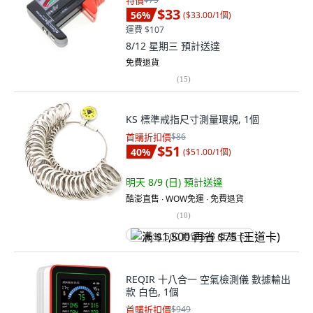
特價
$33
56
%
(
$33.00/1個
)
運費 $107
8/12 星期三
預計送達
免費退貨
(
15
)
KS 標準戒指尺寸測量環規, 1個
首購折扣價
$86
$51
40
%
(
$51.00/1個
)
明天 8/9 (日)
預計送達
酷澎直售 ∙ WOW免運 ∙ 免費退貨
(
10
)
满 $1,500 再省 $75 (王道卡)
REQIR 十八合一 空氣檢測儀 數據輸出
款 白色, 1個
首購折扣價
$949