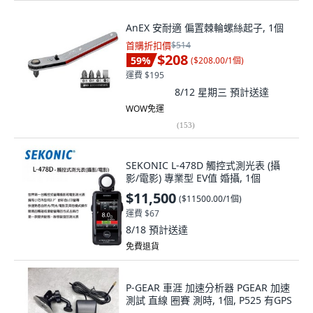
AnEX 安耐適 偏置棘輪螺絲起子, 1個
首購折扣價
$514
$208
59
%
(
$208.00/1個
)
運費 $195
8/12 星期三
預計送達
WOW免運
(
153
)
SEKONIC L-478D 觸控式測光表 (攝
影/電影) 專業型 EV值 婚攝, 1個
$11,500
(
$11500.00/1個
)
運費 $67
8/18
預計送達
免費退貨
P-GEAR 車涯 加速分析器 PGEAR 加速
測試 直線 圈賽 測時, 1個, P525 有GPS