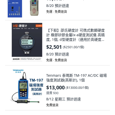
8/20
預計送達
免運 ∙ 免費退貨
【下殺】邵氏硬度計 可擕式數顯硬度
計 橡膠矽膠金屬lx-a硬度測試儀 高精
度, 1個, d型硬度計（適用於高硬度資
料）
$2,501
(
$2501.00/1個
)
8/20
預計送達
免運 ∙ 免費退貨
Tenmars 泰瑪斯 TM-197 AC/DC 磁場
強度測試器(高斯計), 1個
$13,000
(
$13000.00/1個
)
運費 $90
8/12 星期三
預計送達
免費退貨