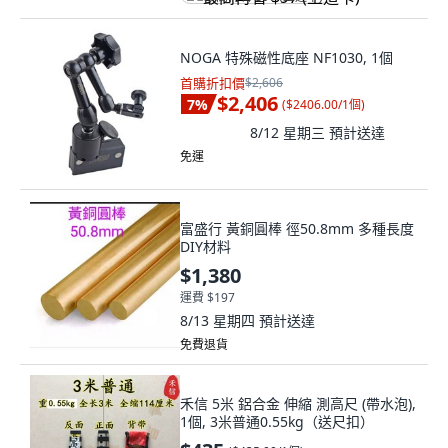
NOGA 特殊磁性底座 NF1030, 1個
首購折扣價
$2,606
$2,406
7
%
(
$2406.00/1個
)
8/12 星期三
預計送達
免運
富盛行 黃銅圓棒 徑50.8mm 多種長度
DIY材料
$1,380
運費 $197
8/13 星期四
預計送達
免費退貨
禾信 5米 鋁合金 伸縮 測高尺 (帶水泡),
1個, 3米普通0.55kg（送尺扣）