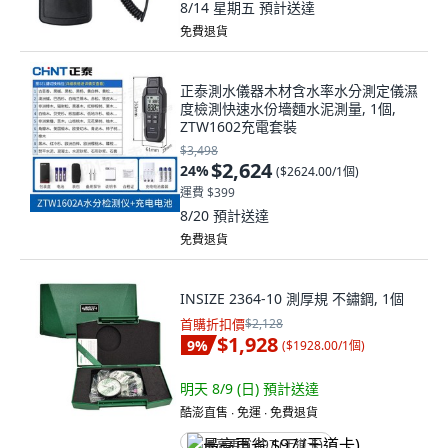
8/14 星期五
預計送達
免費退貨
正泰測水儀器木材含水率水分測定儀濕
度檢測快速水份墻麵水泥測量, 1個,
ZTW1602充電套裝
$3,498
$2,624
24
%
(
$2624.00/1個
)
運費 $399
8/20
預計送達
免費退貨
INSIZE 2364-10 測厚規 不鏽鋼, 1個
首購折扣價
$2,128
$1,928
9
%
(
$1928.00/1個
)
明天 8/9 (日)
預計送達
酷澎直售 ∙ 免運 ∙ 免費退貨
最高再省 $97 (王道卡)