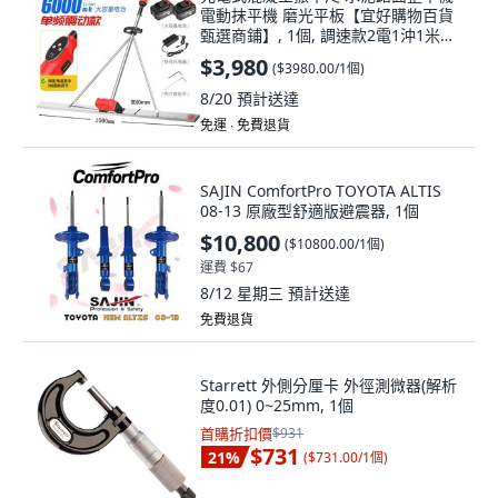
電動抹平機 磨光平板【宜好購物百貨
甄選商鋪】, 1個, 調速款2電1沖1米尺
子
$3,980
(
$3980.00/1個
)
8/20
預計送達
免運 ∙ 免費退貨
SAJIN ComfortPro TOYOTA ALTIS
08-13 原廠型舒適版避震器, 1個
$10,800
(
$10800.00/1個
)
運費 $67
8/12 星期三
預計送達
免費退貨
Starrett 外側分厘卡 外徑測微器(解析
度0.01) 0~25mm, 1個
首購折扣價
$931
$731
21
%
(
$731.00/1個
)