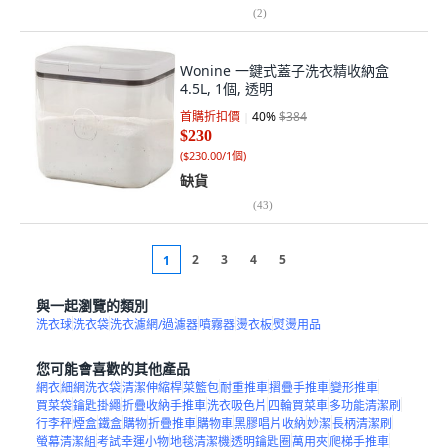
(
2
)
Wonine 一鍵式蓋子洗衣精收納盒
4.5L, 1個, 透明
首購折扣價
40
%
$384
$230
(
$230.00/1個
)
缺貨
(
43
)
2
3
4
5
1
與一起瀏覽的類別
洗衣球
洗衣袋
洗衣濾網/過濾器
噴霧器
燙衣板
熨燙用品
您可能會喜歡的其他產品
網衣
細網洗衣袋
清潔伸縮桿
菜籃包
耐重推車
摺疊手推車
變形推車
買菜袋
鑰匙掛繩
折疊收納手推車
洗衣吸色片
四輪買菜車
多功能清潔刷
行李秤
煙盒
鐵盒
購物
折疊推車
購物車
黑膠唱片收納
妙潔
長柄清潔刷
螢幕清潔組
考試幸運小物
地毯清潔機
透明鑰匙圈
萬用夾
爬梯手推車