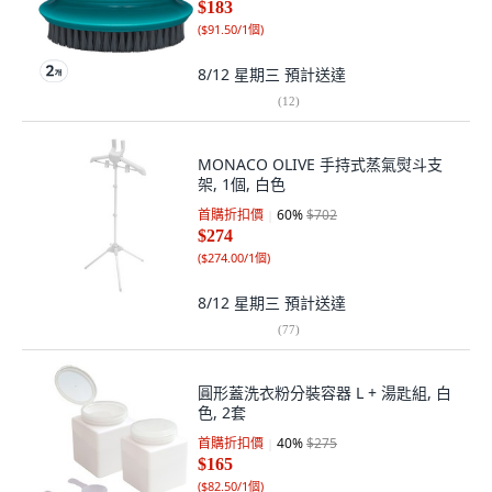
$183
(
$91.50/1個
)
8/12 星期三
預計送達
(
12
)
MONACO OLIVE 手持式蒸氣熨斗支
架, 1個, 白色
首購折扣價
60
%
$702
$274
(
$274.00/1個
)
8/12 星期三
預計送達
(
77
)
圓形蓋洗衣粉分裝容器 L + 湯匙組, 白
色, 2套
首購折扣價
40
%
$275
$165
(
$82.50/1個
)