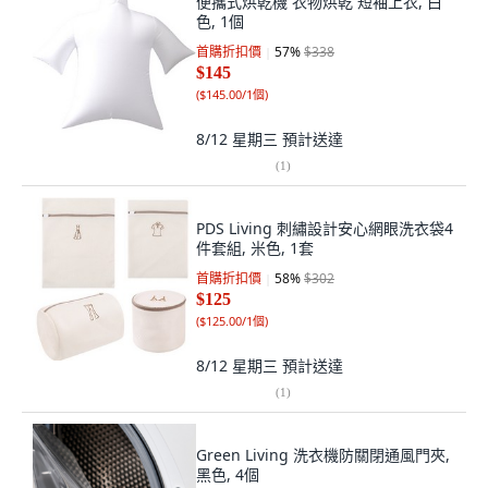
便攜式烘乾機 衣物烘乾 短袖上衣, 白
色, 1個
首購折扣價
57
%
$338
$145
(
$145.00/1個
)
8/12 星期三
預計送達
(
1
)
PDS Living 刺繡設計安心網眼洗衣袋4
件套組, 米色, 1套
首購折扣價
58
%
$302
$125
(
$125.00/1個
)
8/12 星期三
預計送達
(
1
)
Green Living 洗衣機防關閉通風門夾,
黑色, 4個