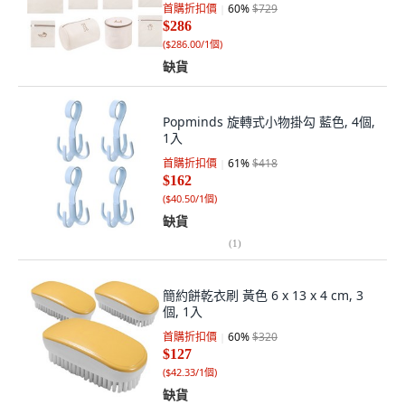
首購折扣價
60
%
$729
$286
(
$286.00/1個
)
缺貨
Popminds 旋轉式小物掛勾 藍色, 4個,
1入
首購折扣價
61
%
$418
$162
(
$40.50/1個
)
缺貨
(
1
)
簡約餅乾衣刷 黃色 6 x 13 x 4 cm, 3
個, 1入
首購折扣價
60
%
$320
$127
(
$42.33/1個
)
缺貨