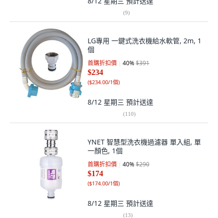
8/12 星期三
預計送達
(
9
)
LG專用 一鍵式洗衣機給水軟管, 2m, 1
個
首購折扣價
40
%
$391
$234
(
$234.00/1個
)
8/12 星期三
預計送達
(
110
)
YNET 智慧型洗衣機過濾器 單入組, 單
一顏色, 1個
首購折扣價
40
%
$290
$174
(
$174.00/1個
)
8/12 星期三
預計送達
(
13
)