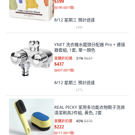
$199
(
$199.00/1個
)
8/12 星期三
預計送達
(
10
)
YNET 洗衣機水龍頭分配器 Pro + 連接
器套組, 1套, 單一顏色
首購折扣價
31
%
$637
$437
(
$437.00/1個
)
8/12 星期三
預計送達
(
17
)
REAL PICKY 家用多功能衣物鞋子洗滌
清潔刷具2件組, 黃色, 2套
首購折扣價
40
%
$370
$222
(
$111.00/1個
)