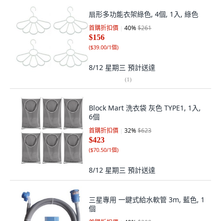
扇形多功能衣架綠色, 4個, 1入, 綠色
首購折扣價
40
%
$261
$156
(
$39.00/1個
)
8/12 星期三
預計送達
(
1
)
Block Mart 洗衣袋 灰色 TYPE1, 1入,
6個
首購折扣價
32
%
$623
$423
(
$70.50/1個
)
8/12 星期三
預計送達
三星專用 一鍵式給水軟管 3m, 藍色, 1
個