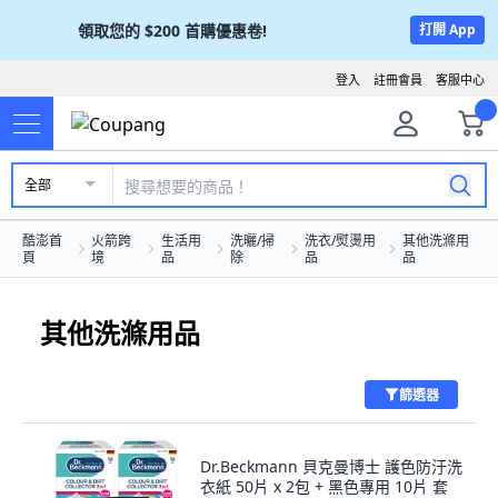
領取您的
$200
首購優惠卷!
打開 App
登入
註冊會員
客服中心
全部
酷澎首
火箭跨
生活用
洗曬/掃
洗衣/熨燙用
其他洗滌用
頁
境
品
除
品
品
其他洗滌用品
篩選器
Dr.Beckmann 貝克曼博士 護色防汙洗
衣紙 50片 x 2包 + 黑色專用 10片 套