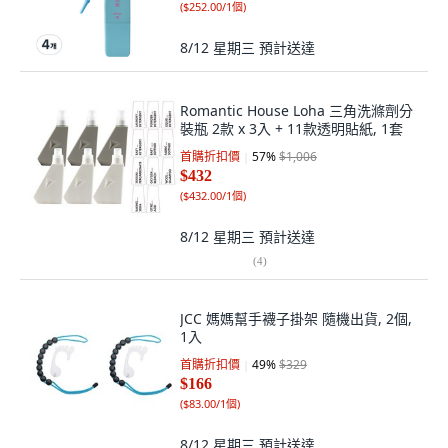
(
$252.00/1個
)
8/12 星期三
預計送達
Romantic House Loha 三角洗滌劑分
裝瓶 2款 x 3入 + 11款透明貼紙, 1套
首購折扣價
57
%
$1,006
$432
(
$432.00/1個
)
8/12 星期三
預計送達
(
4
)
JCC 媽媽幫手襪子掛架 隨機出貨, 2個,
1入
首購折扣價
49
%
$329
$166
(
$83.00/1個
)
8/12 星期三
預計送達