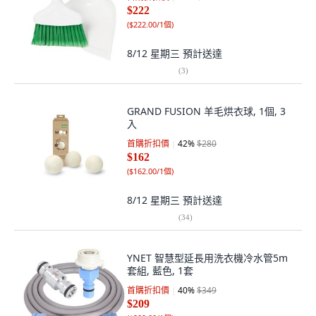
$222
(
$222.00/1個
)
8/12 星期三
預計送達
(
3
)
GRAND FUSION 羊毛烘衣球, 1個, 3
入
首購折扣價
42
%
$280
$162
(
$162.00/1個
)
8/12 星期三
預計送達
(
34
)
YNET 智慧型延長用洗衣機冷水管5m
套組, 藍色, 1套
首購折扣價
40
%
$349
$209