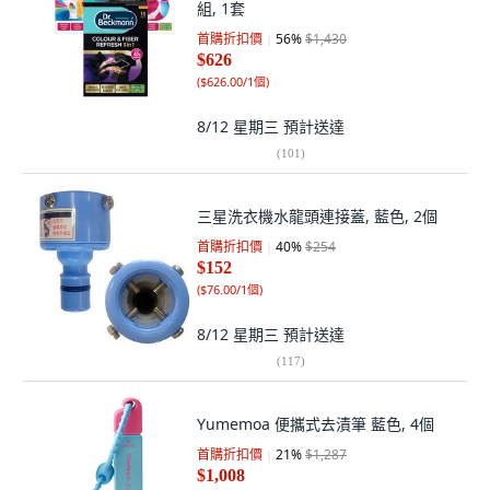
組, 1套
首購折扣價
56
%
$1,430
$626
(
$626.00/1個
)
8/12 星期三
預計送達
(
101
)
三星洗衣機水龍頭連接蓋, 藍色, 2個
首購折扣價
40
%
$254
$152
(
$76.00/1個
)
8/12 星期三
預計送達
(
117
)
Yumemoa 便攜式去漬筆 藍色, 4個
首購折扣價
21
%
$1,287
$1,008