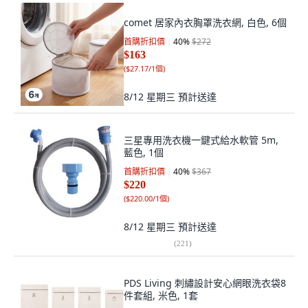
comet 居家內衣胸罩洗衣網, 白色, 6個
首購折扣價
40
%
$272
$163
(
$27.17/1個
)
8/12 星期三
預計送達
三星專用洗衣機一鍵式給水軟管 5m,
藍色, 1個
首購折扣價
40
%
$367
$220
(
$220.00/1個
)
8/12 星期三
預計送達
(
221
)
PDS Living 刺繡設計安心網眼洗衣袋8
件套組, 米色, 1套