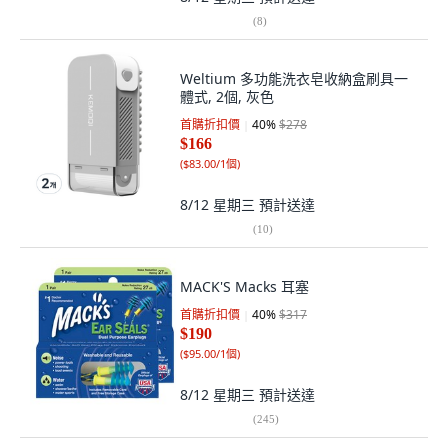
(
8
)
Weltium 多功能洗衣皂收納盒刷具一
體式, 2個, 灰色
首購折扣價
40
%
$278
$166
(
$83.00/1個
)
8/12 星期三
預計送達
(
10
)
MACK'S Macks 耳塞
首購折扣價
40
%
$317
$190
(
$95.00/1個
)
8/12 星期三
預計送達
(
245
)