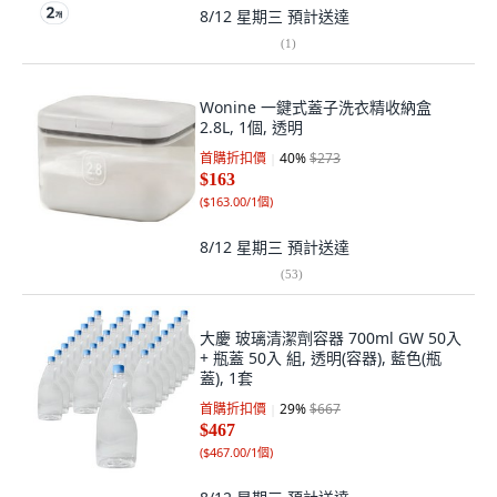
8/12 星期三
預計送達
(
1
)
Wonine 一鍵式蓋子洗衣精收納盒
2.8L, 1個, 透明
首購折扣價
40
%
$273
$163
(
$163.00/1個
)
8/12 星期三
預計送達
(
53
)
大慶 玻璃清潔劑容器 700ml GW 50入
+ 瓶蓋 50入 組, 透明(容器), 藍色(瓶
蓋), 1套
首購折扣價
29
%
$667
$467
(
$467.00/1個
)