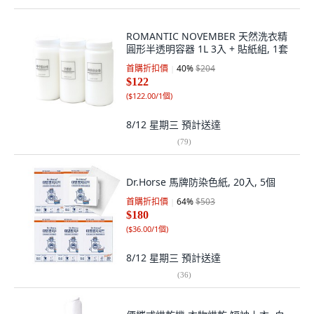
ROMANTIC NOVEMBER 天然洗衣精
圓形半透明容器 1L 3入 + 貼紙組, 1套
首購折扣價
40
%
$204
$122
(
$122.00/1個
)
8/12 星期三
預計送達
(
79
)
Dr.Horse 馬牌防染色紙, 20入, 5個
首購折扣價
64
%
$503
$180
(
$36.00/1個
)
8/12 星期三
預計送達
(
36
)