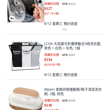
首購折扣價
40
%
$212
$127
(
$31.75/1個
)
8/12 星期三
預計送達
(
39
)
J.COX 大容量可折疊移動式3格洗衣籃,
黑色 + 白色 + 灰色, 1個
首購折扣價
40
%
$391
$234
(
$234.00/1個
)
8/12 星期三
預計送達
Mpeni 柔軟矽膠運動鞋/鞋子清潔洗衣
刷, 2個, 棕色
首購折扣價
40
%
$228
$136