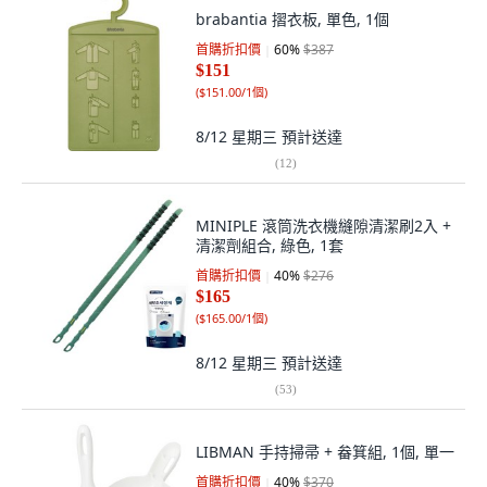
brabantia 摺衣板, 單色, 1個
首購折扣價
60
%
$387
$151
(
$151.00/1個
)
8/12 星期三
預計送達
(
12
)
MINIPLE 滾筒洗衣機縫隙清潔刷2入 +
清潔劑組合, 綠色, 1套
首購折扣價
40
%
$276
$165
(
$165.00/1個
)
8/12 星期三
預計送達
(
53
)
LIBMAN 手持掃帚 + 畚箕組, 1個, 單一
首購折扣價
40
%
$370