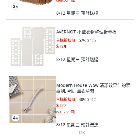
(
$68.00/1個
)
8/12 星期三
預計送達
AVERNOT 小型衣物整理折疊板
首購折扣價
57
%
$425
$179
8/12 星期三
預計送達
Modern House Wow 清潔效果佳的窄
縫刷, 4個, 薰衣草紫
首購折扣價
40
%
$212
$127
(
$31.75/1個
)
8/12 星期三
預計送達
(
25
)