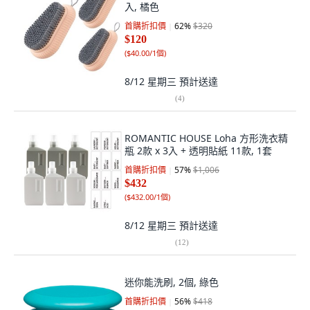
入, 橘色
首購折扣價
62
%
$320
$120
(
$40.00/1個
)
8/12 星期三
預計送達
(
4
)
ROMANTIC HOUSE Loha 方形洗衣精
瓶 2款 x 3入 + 透明貼紙 11款, 1套
首購折扣價
57
%
$1,006
$432
(
$432.00/1個
)
8/12 星期三
預計送達
(
12
)
迷你能洗刷, 2個, 綠色
首購折扣價
56
%
$418