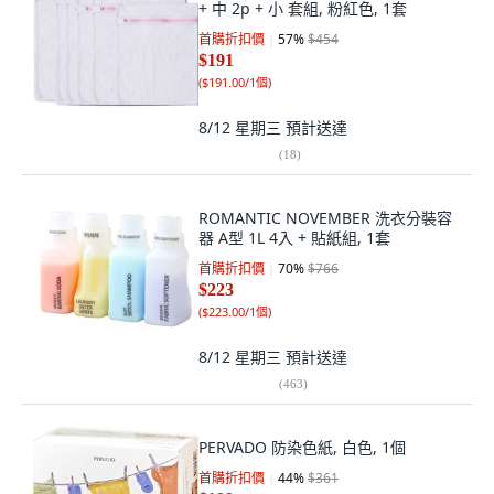
+ 中 2p + 小 套組, 粉紅色, 1套
首購折扣價
57
%
$454
$191
(
$191.00/1個
)
8/12 星期三
預計送達
(
18
)
ROMANTIC NOVEMBER 洗衣分裝容
器 A型 1L 4入 + 貼紙組, 1套
首購折扣價
70
%
$766
$223
(
$223.00/1個
)
8/12 星期三
預計送達
(
463
)
PERVADO 防染色紙, 白色, 1個
首購折扣價
44
%
$361