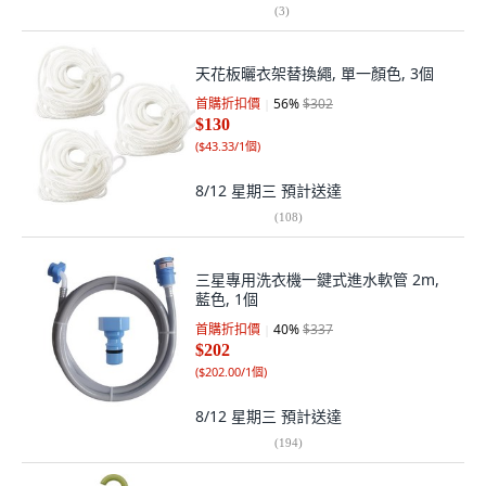
(
3
)
天花板曬衣架替換繩, 單一顏色, 3個
首購折扣價
56
%
$302
$130
(
$43.33/1個
)
8/12 星期三
預計送達
(
108
)
三星專用洗衣機一鍵式進水軟管 2m,
藍色, 1個
首購折扣價
40
%
$337
$202
(
$202.00/1個
)
8/12 星期三
預計送達
(
194
)