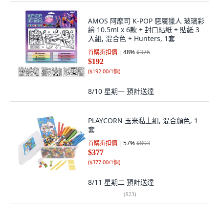
AMOS 阿摩司 K-POP 惡魔獵人 玻璃彩
繪 10.5ml x 6款 + 封口貼紙 + 貼紙 3
入組, 混合色 + Hunters, 1套
首購折扣價
48
%
$376
$192
(
$192.00/1個
)
8/10 星期一
預計送達
PLAYCORN 玉米黏土組, 混合顏色, 1
套
首購折扣價
57
%
$893
$377
(
$377.00/1個
)
8/11 星期二
預計送達
(
923
)