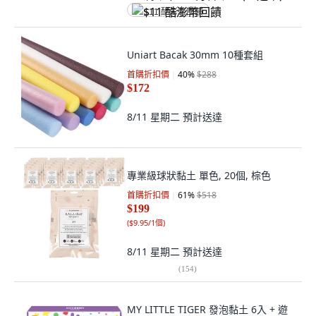
$11 酷澎幣回饋
Uniart Bacak 30mm 10種套組
首購折扣價
40
%
$288
$172
8/11 星期二
預計送達
專業級球狀黏土 單色, 20個, 棕色
首購折扣價
61
%
$518
$199
(
$9.95/1個
)
8/11 星期二
預計送達
(
154
)
MY LITTLE TIGER 發泡黏土 6入 + 遊