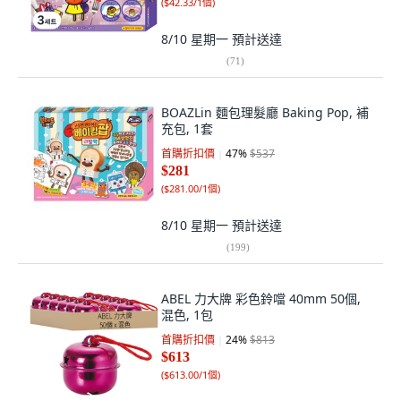
(
$42.33/1個
)
8/10 星期一
預計送達
(
71
)
BOAZLin 麵包理髮廳 Baking Pop, 補
充包, 1套
首購折扣價
47
%
$537
$281
(
$281.00/1個
)
8/10 星期一
預計送達
(
199
)
ABEL 力大牌 彩色鈴噹 40mm 50個,
混色, 1包
首購折扣價
24
%
$813
$613
(
$613.00/1個
)