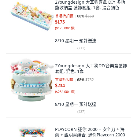
2Youngdesign 大耳狗喜拿 DIY 多功
能收納盒 裝飾套組, 1套, 混合顏色
首購折扣價
68
%
$558
$175
(
$175.00/1個
)
8/10 星期一
預計送達
(
211
)
2Youngdesign 大耳狗DIY音樂盒裝飾
套組, 混色, 1套
首購折扣價
68
%
$732
$234
(
$234.00/1個
)
8/10 星期一
預計送達
(
237
)
PLAYCORN 迷你 2000 + 安全刀 + 海
綿 + 說明書組合, 迷你Playcorn 2000