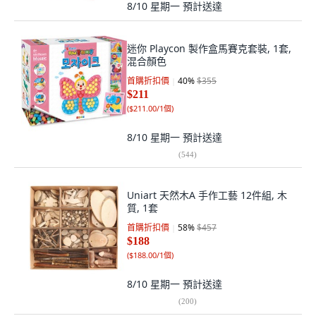
8/10 星期一
預計送達
迷你 Playcon 製作盒馬賽克套裝, 1套,
混合顏色
首購折扣價
40
%
$355
$211
(
$211.00/1個
)
8/10 星期一
預計送達
(
544
)
Uniart 天然木A 手作工藝 12件組, 木
質, 1套
首購折扣價
58
%
$457
$188
(
$188.00/1個
)
8/10 星期一
預計送達
(
200
)