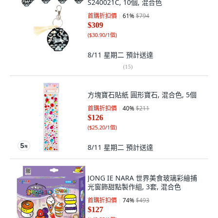
S240021C, 10個, 混合色
首購折扣價
61
%
$794
$309
(
$30.90/1個
)
8/11 星期二
預計送達
(
15
)
方塊寶石貼紙 圓形寶石, 混合色, 5個
首購折扣價
40
%
$211
$126
(
$25.20/1個
)
8/11 星期二
預計送達
JONG IE NARA 世界美食玻璃彩繪捕
光窗飾甜點製作組, 3套, 混合色
首購折扣價
74
%
$493
$127