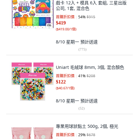
戲卡 12入 + 模具 6入 套組, 三星出版
公司, 1套, 混合色
首購折扣價
54
%
$915
$419
(
$419.00/1個
)
8/10 星期一
預計送達
(
775
)
Uniart 毛絨球 8mm, 3個, 混合顏色
首購折扣價
41
%
$208
$122
(
$40.67/1個
)
8/10 星期一
預計送達
(
52
)
專業用球狀黏土 500g, 2個, 極光
首購折扣價
29
%
$678