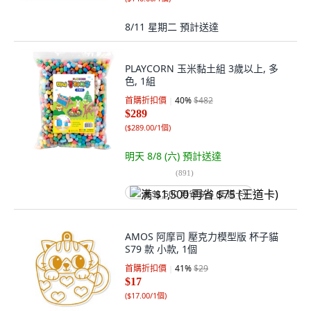
8/11 星期二
預計送達
PLAYCORN 玉米黏土組 3歲以上, 多
色, 1組
首購折扣價
40
%
$482
$289
(
$289.00/1個
)
明天 8/8 (六)
預計送達
(
891
)
满 $1,500 再省 $75 (王道卡)
AMOS 阿摩司 壓克力模型版 杯子貓
S79 款 小款, 1個
首購折扣價
41
%
$29
$17
(
$17.00/1個
)