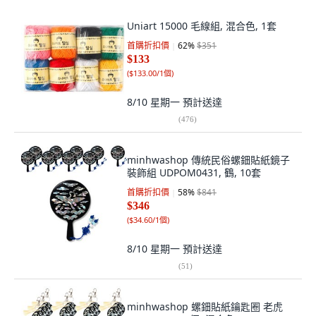
Uniart 15000 毛線組, 混合色, 1套
首購折扣價
62
%
$351
$133
(
$133.00/1個
)
8/10 星期一
預計送達
(
476
)
minhwashop 傳統民俗螺鈿貼紙鏡子
裝飾組 UDPOM0431, 鶴, 10套
首購折扣價
58
%
$841
$346
(
$34.60/1個
)
8/10 星期一
預計送達
(
51
)
minhwashop 螺鈿貼紙鑰匙圈 老虎