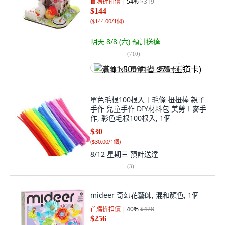
首購折扣價
54
%
$319
$144
(
$144.00/1個
)
明天 8/8 (六)
預計送達
(
710
)
满 $1,500 再省 $75 (王道卡)
單色毛根100根入︱毛條 扭扭棒 親子
手作 兒童手作 DIY材料包 美勞∣麥手
作, 彩色毛根100根入, 1個
$30
(
$30.00/1個
)
8/12 星期三
預計送達
(
3
)
mideer 奇幻花藝師, 混和顏色, 1個
首購折扣價
40
%
$428
$256