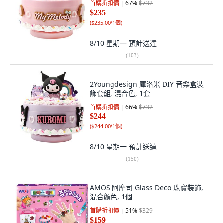
首購折扣價
67
%
$732
$235
(
$235.00/1個
)
8/10 星期一
預計送達
(
103
)
2Youngdesign 庫洛米 DIY 音樂盒裝
飾套組, 混合色, 1套
首購折扣價
66
%
$732
$244
(
$244.00/1個
)
8/10 星期一
預計送達
(
150
)
AMOS 阿摩司 Glass Deco 珠寶裝飾,
混合顏色, 1個
首購折扣價
51
%
$329
$159