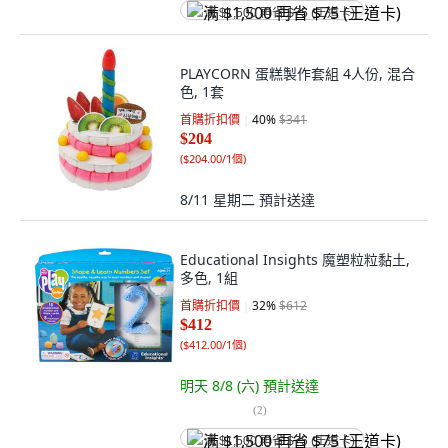
满 $1,500 再省 $75 (王道卡)
PLAYCORN 蛋糕製作套組 4人份, 混合
色, 1套
首購折扣價
40
%
$341
$204
(
$204.00/1個
)
8/11 星期二
預計送達
Educational Insights 魔塑粒粒黏土,
多色, 1組
首購折扣價
32
%
$612
$412
(
$412.00/1個
)
明天 8/8 (六)
預計送達
(
2
)
满 $1,500 再省 $75 (王道卡)