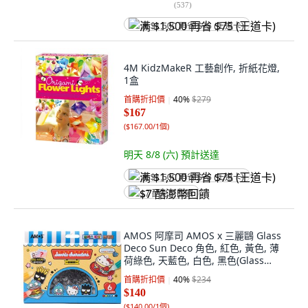
(
537
)
满 $1,500 再省 $75 (王道卡)
4M KidzMakeR 工藝創作, 折紙花燈,
1盒
首購折扣價
40
%
$279
$167
(
$167.00/1個
)
明天 8/8 (六)
預計送達
满 $1,500 再省 $75 (王道卡)
$7 酷澎幣回饋
AMOS 阿摩司 AMOS x 三麗鷗 Glass
Deco Sun Deco 角色, 紅色, 黃色, 薄
荷綠色, 天藍色, 白色, 黑色(Glass
Deco), 1個
首購折扣價
40
%
$234
$140
(
$140.00/1個
)