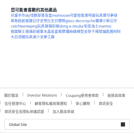
您可能會喜歡的其他產品
兒童手作diy
怪獸部落
盲盒
momosow
可愛扭蛋
奧特曼玩具
寶可夢球
章魚娃娃
狐狸公仔
史努比生日禮物
glass-deco
royche
蠟筆小新公仔
catchteenieping玩具
玻璃彩繪
dong-a-otsuka
毛怪
油土
mamos
假面騎士
玻璃彩繪筆
水晶盲盒
軟膠
鐵絲線
模型支架
千陽號
鑰匙圈材料
大白
恐龍玩具
美少女夢工廠
Investor Relations
關於酷澎
Coupang使用者條款
退換貨政策
信任管理中心
顧客隱私權政策通知
安心購物
資訊安全
資訊安全及隱私保護認證
加入酷澎商城
Global Site