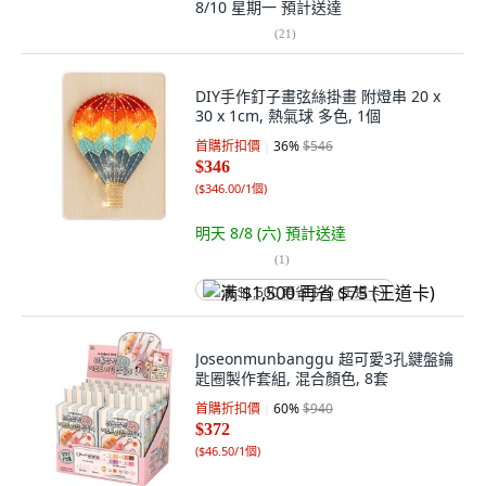
8/10 星期一
預計送達
(
21
)
DIY手作釘子畫弦絲掛畫 附燈串 20 x
30 x 1cm, 熱氣球 多色, 1個
首購折扣價
36
%
$546
$346
(
$346.00/1個
)
明天 8/8 (六)
預計送達
(
1
)
满 $1,500 再省 $75 (王道卡)
Joseonmunbanggu 超可愛3孔鍵盤鑰
匙圈製作套組, 混合顏色, 8套
首購折扣價
60
%
$940
$372
(
$46.50/1個
)