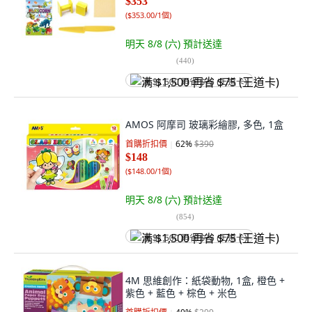
$353
(
$353.00/1個
)
明天 8/8 (六)
預計送達
(
440
)
满 $1,500 再省 $75 (王道卡)
AMOS 阿摩司 玻璃彩繪膠, 多色, 1盒
首購折扣價
62
%
$390
$148
(
$148.00/1個
)
明天 8/8 (六)
預計送達
(
854
)
满 $1,500 再省 $75 (王道卡)
4M 思維創作：紙袋動物, 1盒, 橙色 +
紫色 + 藍色 + 棕色 + 米色