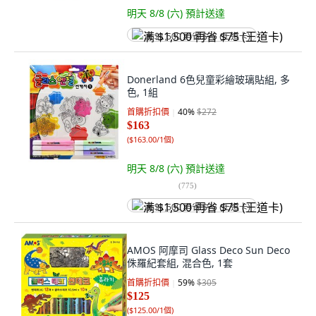
明天 8/8 (六)
預計送達
满 $1,500 再省 $75 (王道卡)
Donerland 6色兒童彩繪玻璃貼組, 多
色, 1組
首購折扣價
40
%
$272
$163
(
$163.00/1個
)
明天 8/8 (六)
預計送達
(
775
)
满 $1,500 再省 $75 (王道卡)
AMOS 阿摩司 Glass Deco Sun Deco
侏羅紀套組, 混合色, 1套
首購折扣價
59
%
$305
$125
(
$125.00/1個
)