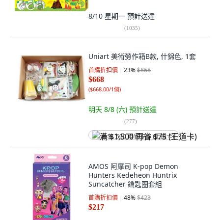
8/10 星期一
預計送達
(
1035
)
Uniart 美術勞作箱B款, 什錦色, 1套
首購折扣價
23
%
$868
$668
(
$668.00/1個
)
明天 8/8 (六)
預計送達
(
277
)
满 $1,500 再省 $75 (王道卡)
AMOS 阿摩司 K-pop Demon
Hunters Kedeheon Huntrix
Suncatcher 鑰匙圈套組
首購折扣價
48
%
$423
$217