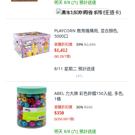
明天 8/8 (六)
預計送達
满 $1,500 再省 $75 (王道卡)
PLAYCORN 教育機構用, 混合顏色,
5000口
首購折扣價
39
%
$2,350
$1,412
(
$0.28/1個
)
8/11 星期二
預計送達
(
47
)
ABEL 力大牌 彩色鈴鐺150入組, 多色,
1桶
首購折扣價
36
%
$550
$350
(
$350.00/1個
)
明天 8/8 (六)
預計送達