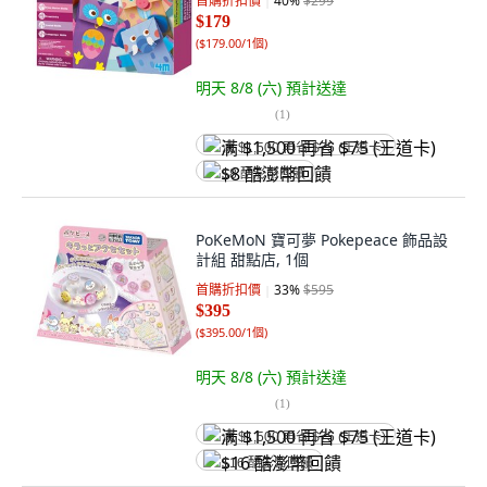
首購折扣價
40
%
$299
$179
(
$179.00/1個
)
明天 8/8 (六)
預計送達
(
1
)
满 $1,500 再省 $75 (王道卡)
$8 酷澎幣回饋
PoKeMoN 寶可夢 Pokepeace 飾品設
計組 甜點店, 1個
首購折扣價
33
%
$595
$395
(
$395.00/1個
)
明天 8/8 (六)
預計送達
(
1
)
满 $1,500 再省 $75 (王道卡)
$16 酷澎幣回饋