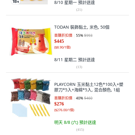
8/10 星期一
預計送達
(
21
)
TODAN 裝飾黏土, 米色, 50個
首購折扣價
55
%
$993
$445
(
$8.90/1個
)
8/11 星期二
預計送達
(
13
)
PLAYCORN 玉米黏土12色*100入+塑
膠刀*5入+海綿*5入, 混合顏色, 1組
首購折扣價
40
%
$460
$276
(
$276.00/1個
)
明天 8/8 (六)
預計送達
(
415
)