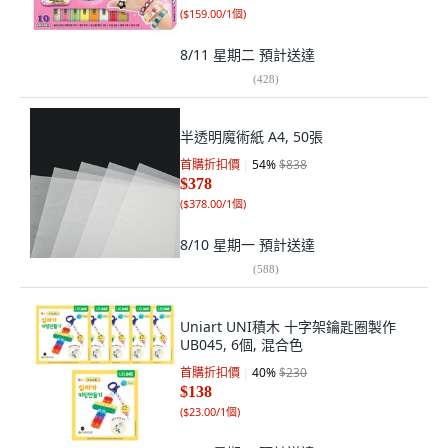
(
$159.00/1個
)
8/11 星期二
預計送達
(
428
)
半透明魔術紙 A4, 50張
首購折扣價
54
%
$838
$378
(
$378.00/1個
)
8/10 星期一
預計送達
(
588
)
Uniart UNI積木 十字架鑰匙圈製作
UB045, 6個, 混合色
首購折扣價
40
%
$230
$138
(
$23.00/1個
)