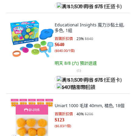
满 $1,500 再省 $75 (王道卡)
Educational Insights 魔力沙黏土組,
多色, 1組
首購折扣價
23
%
$840
$640
(
$640.00/1個
)
明天 8/8 (六)
預計送達
(
1
)
满 $1,500 再省 $75 (王道卡)
$40 酷澎幣回饋
Uniart 1000 毛球 40mm, 橘色, 18個
首購折扣價
40
%
$206
$123
(
$6.83/1個
)