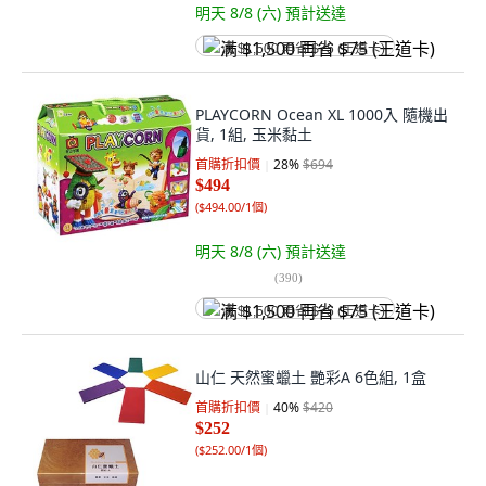
明天 8/8 (六)
預計送達
满 $1,500 再省 $75 (王道卡)
PLAYCORN Ocean XL 1000入 隨機出
貨, 1組, 玉米黏土
首購折扣價
28
%
$694
$494
(
$494.00/1個
)
明天 8/8 (六)
預計送達
(
390
)
满 $1,500 再省 $75 (王道卡)
山仁 天然蜜蠟土 艷彩A 6色組, 1盒
首購折扣價
40
%
$420
$252
(
$252.00/1個
)