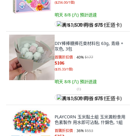
(
$256.00/1個
)
明天 8/8 (六)
預計送達
满 $1,500 再省 $75 (王道卡)
DIY棒棒糖捧花束材料包 63g, 青綠 +
灰色, 3包
首購折扣價
40
%
$177
$106
(
$35.33/1個
)
明天 8/8 (六)
預計送達
(
1
)
满 $1,500 再省 $75 (王道卡)
PLAYCORN 玉米黏土組 玉米澱粉食用
色素製作 用水即可沾黏, 什錦色, 1組
首購折扣價
36
%
$553