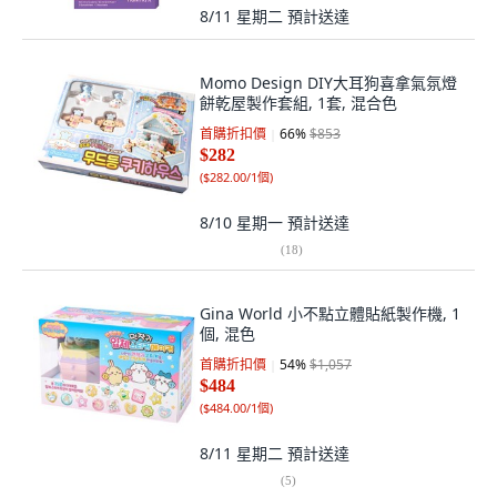
8/11 星期二
預計送達
Momo Design DIY大耳狗喜拿氣氛燈
餅乾屋製作套組, 1套, 混合色
首購折扣價
66
%
$853
$282
(
$282.00/1個
)
8/10 星期一
預計送達
(
18
)
Gina World 小不點立體貼紙製作機, 1
個, 混色
首購折扣價
54
%
$1,057
$484
(
$484.00/1個
)
8/11 星期二
預計送達
(
5
)