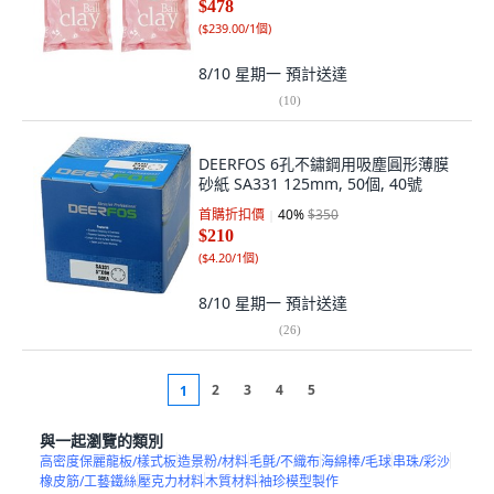
$478
(
$239.00/1個
)
8/10 星期一
預計送達
(
10
)
DEERFOS 6孔不鏽鋼用吸塵圓形薄膜
砂紙 SA331 125mm, 50個, 40號
首購折扣價
40
%
$350
$210
(
$4.20/1個
)
8/10 星期一
預計送達
(
26
)
2
3
4
5
1
與一起瀏覽的類別
高密度保麗龍板/樣式板
造景粉/材料
毛氈/不織布
海綿棒/毛球
串珠/彩沙
橡皮筋/工藝鐵絲
壓克力材料
木質材料
袖珍模型製作