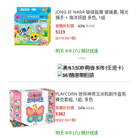
JONG IE NARA 碰碰狐狸 玻璃畫, 陽光
捕手 + 海洋郊遊 多色, 1組
首購折扣價
40
%
$199
$119
(
$119.00/1個
)
明天 8/8 (六)
預計送達
(
196
)
满 $1,500 再省 $75 (王道卡)
$6 酷澎幣回饋
PLAYCORN 迷你神奇玉米粒創作盒馬
賽克套組, 1組, 多色
首購折扣價
34
%
$582
$382
(
$382.00/1個
)
明天 8/8 (六)
預計送達