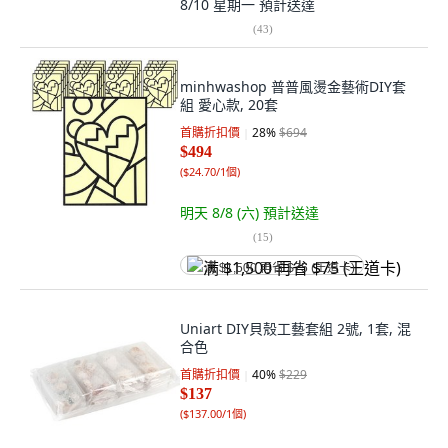
8/10 星期一
預計送達
(
43
)
minhwashop 普普風燙金藝術DIY套
組 愛心款, 20套
首購折扣價
28
%
$694
$494
(
$24.70/1個
)
明天 8/8 (六)
預計送達
(
15
)
满 $1,500 再省 $75 (王道卡)
Uniart DIY貝殼工藝套組 2號, 1套, 混
合色
首購折扣價
40
%
$229
$137
(
$137.00/1個
)