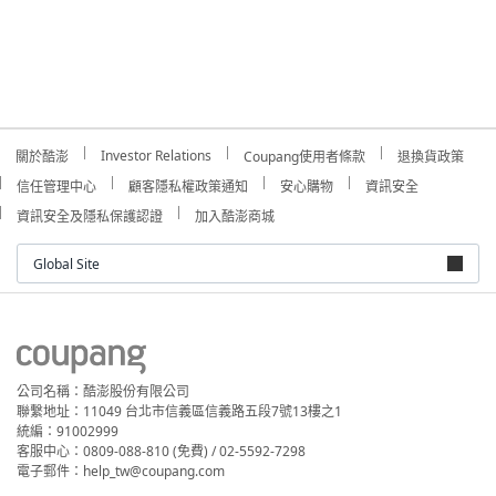
Investor Relations
關於酷澎
Coupang使用者條款
退換貨政策
信任管理中心
顧客隱私權政策通知
安心購物
資訊安全
資訊安全及隱私保護認證
加入酷澎商城
Global Site
公司名稱：酷澎股份有限公司
聯繫地址：11049 台北市信義區信義路五段7號13樓之1
統編：91002999
客服中心：0809-088-810 (免費) / 02-5592-7298
電子郵件：help_tw@coupang.com