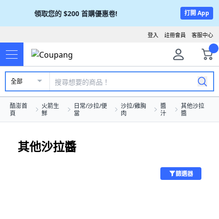
領取您的
$200
首購優惠卷!
打開 App
登入
註冊會員
客服中心
全部
酷澎首
火箭生
日常/沙拉/便
沙拉/雞胸
醬
其他沙拉
頁
鮮
當
肉
汁
醬
其他沙拉醬
篩選器