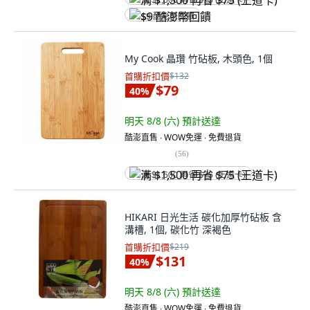
满 $1,500 再省 $75 (王道卡)
$9 酷澎幣回饋
My Cook 晶瓚 竹砧板, 木頭色, 1個
首購折扣價
$132
$79
40
%
明天 8/8 (六)
預計送達
酷澎直售 ∙ WOW免運 ∙ 免費退貨
(
56
)
满 $1,500 再省 $75 (王道卡)
HIKARI 日光生活 碳化加厚竹砧板 含
溝槽, 1個, 碳化竹 深褐色
首購折扣價
$219
$131
40
%
明天 8/8 (六)
預計送達
酷澎直售 ∙ WOW免運 ∙ 免費退貨