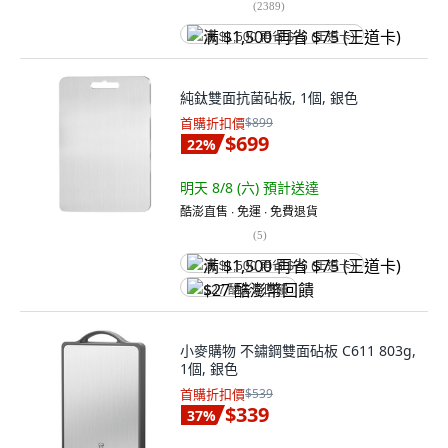
(
2389
)
满 $1,500 再省 $75 (王道卡)
純鈦雙面抗菌砧板, 1個, 銀色
首購折扣價
$899
$699
22
%
明天 8/8 (六)
預計送達
酷澎直售 ∙ 免運 ∙ 免費退貨
(
5
)
满 $1,500 再省 $75 (王道卡)
$27 酷澎幣回饋
小麥購物 不鏽鋼雙面砧板 C611 803g,
1個, 銀色
首購折扣價
$539
$339
37
%