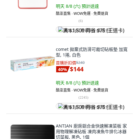
明天 8/8 (六)
預計送達
酷澎直售 ∙ WOW免運 ∙ 免費退貨
(
6
)
满 $1,500 再省 $75 (王道卡)
comet 拋棄式防滑可裁切砧板墊 加寬
型, 1捲, 白色
首購折扣價
$240
$144
40
%
明天 8/8 (六)
預計送達
酷澎直售 ∙ WOW免運 ∙ 免費退貨
(
2245
)
满 $1,500 再省 $75 (王道卡)
ANTIAN 廚房鋁合金快速解凍菜板 家
用物理解凍砧板 凍肉凍魚牛排化冰器
切菜板, 黑色, 1個