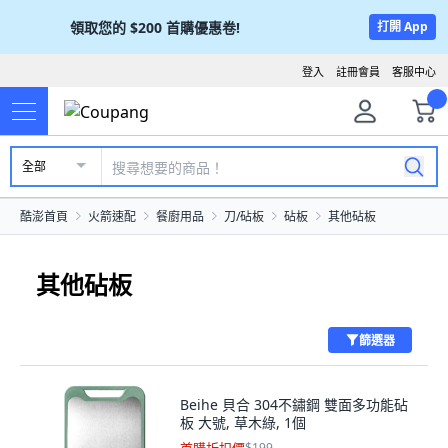
領取您的
$200
首購優惠卷!
打開 App
登入
註冊會員
客服中心
全部
酷澎首頁
火箭速配
餐廚用品
刀/砧板
砧板
其他砧板
其他砧板
篩選器
Beihe 貝合 304不鏽鋼 雙面多功能砧
板 大號, 草木綠, 1個
$199