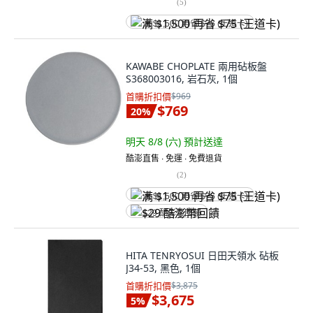
(
5
)
满 $1,500 再省 $75 (王道卡)
KAWABE CHOPLATE 兩用砧板盤
S368003016, 岩石灰, 1個
首購折扣價
$969
$769
20
%
明天 8/8 (六)
預計送達
酷澎直售 ∙ 免運 ∙ 免費退貨
(
2
)
满 $1,500 再省 $75 (王道卡)
$29 酷澎幣回饋
HITA TENRYOSUI 日田天領水 砧板
J34-53, 黑色, 1個
首購折扣價
$3,875
$3,675
5
%