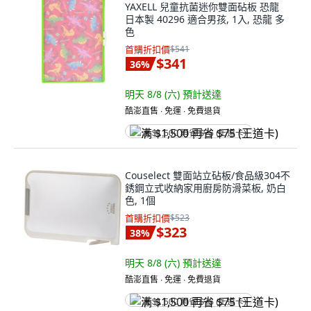
YAXELL 兒童抗菌迷你雙面砧板 恐龍
日本製 40296 適合男孩, 1入, 恐龍 多
色
首購折扣價
$541
$341
36
%
明天 8/8 (六)
預計送達
酷澎直售 ∙ 免運 ∙ 免費退貨
满 $1,500 再省 $75 (王道卡)
Couselect 雙面站立砧板/食品級304不
銹鋼立式收納家用廚房防滑菜板, 奶白
色, 1個
首購折扣價
$523
$323
38
%
明天 8/8 (六)
預計送達
酷澎直售 ∙ 免運 ∙ 免費退貨
满 $1,500 再省 $75 (王道卡)