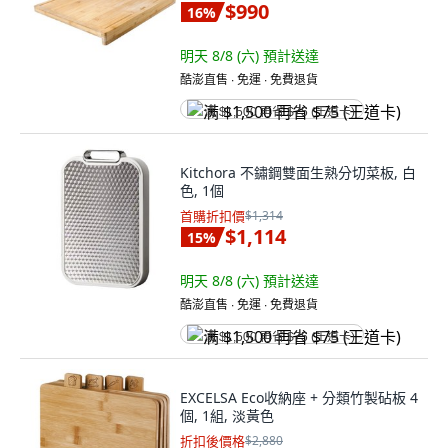
$990
16
%
明天 8/8 (六)
預計送達
酷澎直售 ∙ 免運 ∙ 免費退貨
满 $1,500 再省 $75 (王道卡)
Kitchora 不鏽鋼雙面生熟分切菜板, 白
色, 1個
首購折扣價
$1,314
$1,114
15
%
明天 8/8 (六)
預計送達
酷澎直售 ∙ 免運 ∙ 免費退貨
满 $1,500 再省 $75 (王道卡)
EXCELSA Eco收納座 + 分類竹製砧板 4
個, 1組, 淡黃色
折扣後價格
$2,880