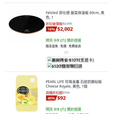
Felsted 菲仕德 飯菜保溫板 60cm, 黑
色, 1
折扣後價格
$2,390
$2,002
16
%
明天 8/8 (六)
預計送達
酷澎直售 ∙ 免運 ∙ 免費退貨
(
2
)
最高再省 $101 (王道卡)
$120 酷澎幣回饋
PEARL LIFE 珍珠金屬 石紋奶酪砧板
Cheese Royale, 黃色, 1個
首購折扣價
$154
$92
40
%
明天 8/8 (六)
預計送達