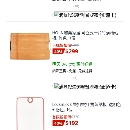
(
10
)
满 $1,500 再省 $75 (王道卡)
HOLA 和樂家居 可立式一片竹溝槽砧
板, 竹色, 1個
首購折扣價
$499
$299
40
%
明天 8/8 (六)
預計送達
酷澎直售 ∙ 免運 ∙ 免費退貨
(
4
)
满 $1,500 再省 $75 (王道卡)
LocknLock 樂扣樂扣 抗菌菜板, 透明色
+ 粉色, 1個
首購折扣價
$320
$192
40
%