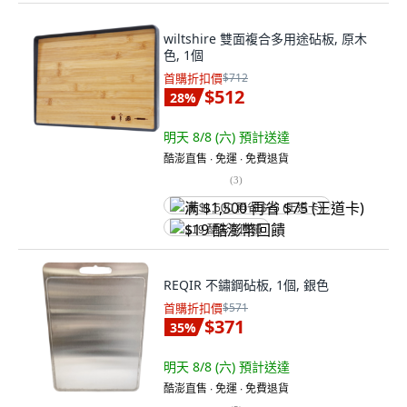
wiltshire 雙面複合多用途砧板, 原木
色, 1個
首購折扣價
$712
$512
28
%
明天 8/8 (六)
預計送達
酷澎直售 ∙ 免運 ∙ 免費退貨
(
3
)
满 $1,500 再省 $75 (王道卡)
$19 酷澎幣回饋
REQIR 不鏽鋼砧板, 1個, 銀色
首購折扣價
$571
$371
35
%
明天 8/8 (六)
預計送達
酷澎直售 ∙ 免運 ∙ 免費退貨