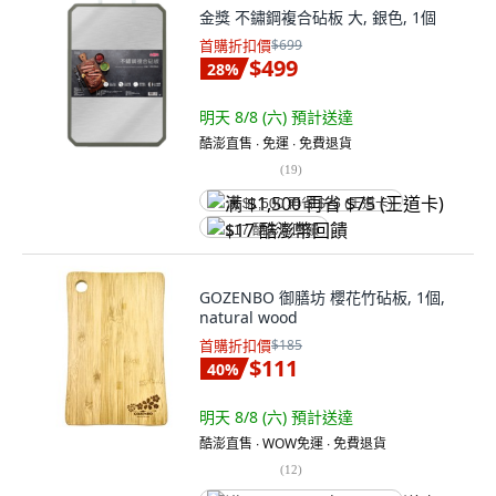
金獎 不鏽鋼複合砧板 大, 銀色, 1個
首購折扣價
$699
$499
28
%
明天 8/8 (六)
預計送達
酷澎直售 ∙ 免運 ∙ 免費退貨
(
19
)
满 $1,500 再省 $75 (王道卡)
$17 酷澎幣回饋
GOZENBO 御膳坊 櫻花竹砧板, 1個,
natural wood
首購折扣價
$185
$111
40
%
明天 8/8 (六)
預計送達
酷澎直售 ∙ WOW免運 ∙ 免費退貨
(
12
)