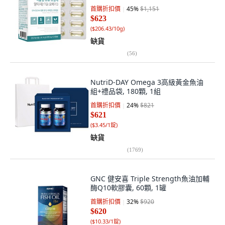
首購折扣價
45
%
$1,151
$623
(
$206.43/10g
)
缺貨
(
56
)
NutriD-DAY Omega 3高級黃金魚油
組+禮品袋, 180顆, 1組
首購折扣價
24
%
$821
$621
(
$3.45/1錠
)
缺貨
(
1769
)
GNC 健安喜 Triple Strength魚油加輔
酶Q10軟膠囊, 60顆, 1罐
首購折扣價
32
%
$920
$620
(
$10.33/1錠
)