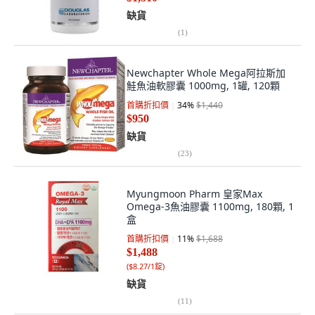
缺貨
(
1
)
Newchapter Whole Mega阿拉斯加
鮭魚油軟膠囊 1000mg, 1罐, 120顆
首購折扣價
34
%
$1,440
$950
缺貨
(
23
)
Myungmoon Pharm 皇家Max
Omega-3魚油膠囊 1100mg, 180顆, 1
盒
首購折扣價
11
%
$1,688
$1,488
(
$8.27/1錠
)
缺貨
(
11
)