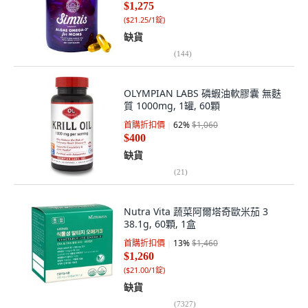
$1,275
(
$21.25/1錠
)
缺貨
(
144
)
OLYMPIAN LABS 磷蝦油軟膠囊 無麩
質 1000mg, 1罐, 60顆
首購折扣價
62
%
$1,060
$400
缺貨
(
21
)
Nutra Vita 蔬菜阿爾塔奇歐米茄 3
38.1g, 60顆, 1盒
首購折扣價
13
%
$1,460
$1,260
(
$21.00/1錠
)
缺貨
(
7327
)