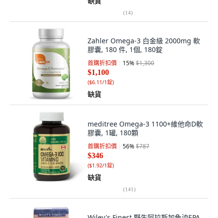
缺貨
(
14
)
Zahler Omega-3 白金級 2000mg 軟
膠囊, 180 件, 1個, 180錠
首購折扣價
15
%
$1,300
$1,100
(
$6.11/1錠
)
缺貨
meditree Omega-3 1100+維他命D軟
膠囊, 1罐, 180顆
首購折扣價
56
%
$787
$346
(
$1.92/1錠
)
缺貨
(
141
)
Wiley's Finest 野生阿拉斯加魚油EPA