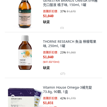
GENESTRA BRANDS OMEGA EFA補
充口服液 橘子味, 150ml, 1罐
首購折扣價
37
%
$1,670
$1,040
缺貨
(
1
)
THORNE RESEARCH 魚油 檸檬莓果
味, 250ml, 1罐
首購折扣價
23
%
$1,360
$1,040
(
$41.60/10ml
)
缺貨
(
27
)
Vitamin House Omega-3補充錠
73.8g, 90顆, 1盒
首購折扣價
42
%
$1,779
$1,031