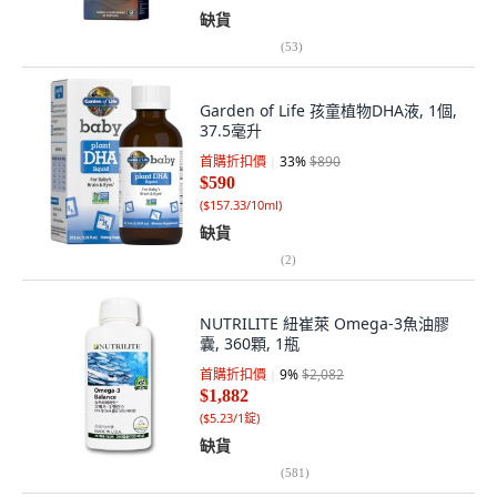
缺貨
(
53
)
Garden of Life 孩童植物DHA液, 1個,
37.5毫升
首購折扣價
33
%
$890
$590
(
$157.33/10ml
)
缺貨
(
2
)
NUTRILITE 紐崔萊 Omega-3魚油膠
囊, 360顆, 1瓶
首購折扣價
9
%
$2,082
$1,882
(
$5.23/1錠
)
缺貨
(
581
)