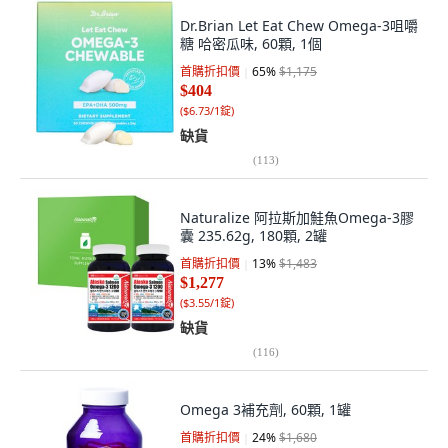
Dr.Brian Let Eat Chew Omega-3咀嚼
糖 哈密瓜味, 60顆, 1個
首購折扣價
65
%
$1,175
$404
(
$6.73/1錠
)
缺貨
(
113
)
Naturalize 阿拉斯加鮭魚Omega-3膠
囊 235.62g, 180顆, 2罐
首購折扣價
13
%
$1,483
$1,277
(
$3.55/1錠
)
缺貨
(
116
)
Omega 3補充劑, 60顆, 1罐
首購折扣價
24
%
$1,680