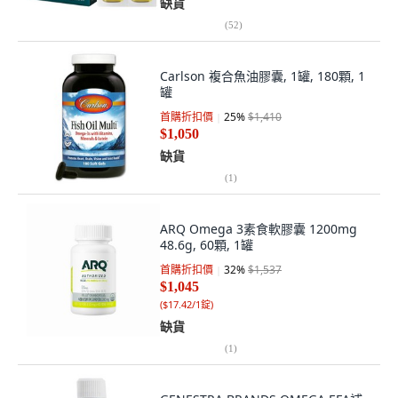
缺貨
(
52
)
Carlson 複合魚油膠囊, 1罐, 180顆, 1
罐
首購折扣價
25
%
$1,410
$1,050
缺貨
(
1
)
ARQ Omega 3素食軟膠囊 1200mg
48.6g, 60顆, 1罐
首購折扣價
32
%
$1,537
$1,045
(
$17.42/1錠
)
缺貨
(
1
)