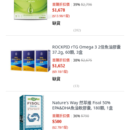
首購折扣價
39
%
$2,796
$1,678
(
$13.98/1錠
)
缺貨
(
202
)
ROCKPID rTG Omega 3 2倍魚油膠囊
37.2g, 60顆, 3盒
首購折扣價
38
%
$2,675
$1,652
(
$9.18/1錠
)
缺貨
(
13
)
Nature's Way 然萃維 Fisol 50%
EPA&DHA魚油軟膠囊, 180顆, 1盒
首購折扣價
36
%
$790
$500
(
$2.78/1錠
)