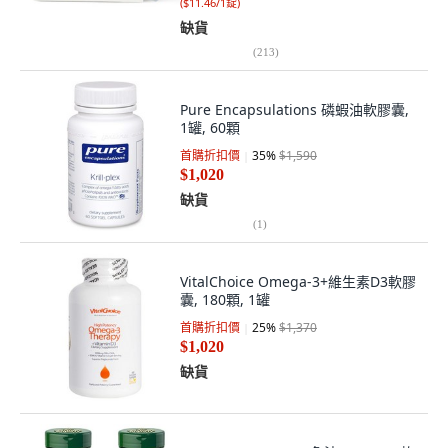
(
$11.46/1錠
)
缺貨
(
213
)
Pure Encapsulations 磷蝦油軟膠囊,
1罐, 60顆
首購折扣價
35
%
$1,590
$1,020
缺貨
(
1
)
VitalChoice Omega-3+維生素D3軟膠
囊, 180顆, 1罐
首購折扣價
25
%
$1,370
$1,020
缺貨