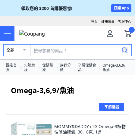
領取您的
$200
首購優惠卷!
打開 App
登入
註冊會員
客服中心
全部
酷澎首
火箭跨
保健醫
族群分
孕婦保健食
Omega-3,6,9/
頁
境
療
類
品
魚油
Omega-3,6,9/魚油
篩選器
MOMMY&DADDY rTG Omega-3植物
性藻油膠囊, 30.18克, 1盒