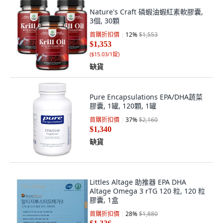
Nature's Craft 磷蝦油蝦紅素軟膠囊,
3個, 30顆
首購折扣價
12
%
$1,553
$1,353
(
$15.03/1錠
)
缺貨
Pure Encapsulations EPA/DHA蔬菜
膠囊, 1罐, 120顆, 1罐
首購折扣價
37
%
$2,160
$1,340
缺貨
Littles Altage 助推器 EPA DHA
Altage Omega 3 rTG 120 粒, 120 粒
膠囊, 1盒
首購折扣價
28
%
$1,880