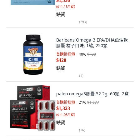
$1,336
(
$11.13/1錠
)
缺貨
(
793
)
Barleans Omega-3 EPA/DHA魚油軟
膠囊 橘子口味, 1罐, 250顆
首購折扣價
40
%
$700
$420
缺貨
(
1
)
paleo omega3膠囊 52.2g, 60顆, 2盒
首購折扣價
21
%
$1,677
$1,323
(
$11.03/1錠
)
缺貨
(
16
)