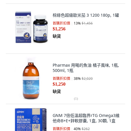
棕綠色超級歐米茄 3 1200 180p, 1罐
首購折扣價
13
%
$1,456
$1,256
缺貨
Pharmax 用喝的魚油 橘子風味, 1瓶,
500ml, 1瓶
首購折扣價
38
%
$2,020
$1,250
缺貨
(
1
)
GNM 7倍低溫超臨界rTG Omega3維
他命B+E+鋅軟膠囊, 1盒, 30顆, 1盒
首購折扣價
40
%
$262