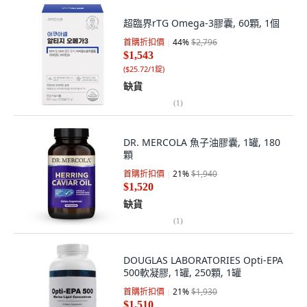
超臨界rTG Omega-3膠囊, 60顆, 1個
首購折扣價
44
%
$2,796
$1,543
(
$25.72/1錠
)
缺貨
(
1
)
DR. MERCOLA 魚子油膠囊, 1罐, 180
顆
首購折扣價
21
%
$1,940
$1,520
缺貨
(
1
)
DOUGLAS LABORATORIES Opti-EPA
500軟凝膠, 1罐, 250顆, 1罐
首購折扣價
21
%
$1,930
$1,510