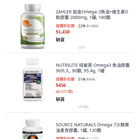
ZAHLER 鉑金Omega-3魚油+維生素D
軟膠囊 2000mg, 1罐, 180顆
首購折扣價
22
%
$1,860
$1,450
缺貨
(
12
)
NUTRILITE 紐崔萊 Omega3 魚油膠囊
90片入, 90顆, 95.4g, 1罐
首購折扣價
51
%
$948
$456
(
$5.07/1錠
)
缺貨
(
1766
)
SOURCE NATURALS Omega 7沙棘果
油素食膠囊, 1罐, 120顆
首購折扣價
59
%
$1,100