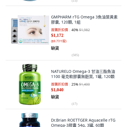
(
15
)
GMPHARM rTG Omega 3魚油葉黃素
膠囊, 120顆, 1組
首購折扣價
40
%
$1,982
$1,172
(
$9.77/1錠
)
缺貨
(
505
)
NATURELO Omega-3 甘油三酯魚油
1100 毫克軟膠囊無麩質, 1罐, 120顆
首購折扣價
25
%
$1,400
$1,040
缺貨
(
17
)
Dr.Brian ROETTGER Aquacelle rTG
Omega-3膠囊 54g, 3罐, 60顆