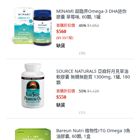
MINAMI 超臨界Omega-3 DHA迷你
膠囊 草莓味, 60顆, 1罐
首購折扣價
46
%
$1,052
$560
(
$9.33/1錠
)
缺貨
(
30
)
SOURCE NATURALS 亞麻籽月見草油
軟膠囊 無糖無麩質 1300mg, 1罐, 180
顆
首購折扣價
50
%
$1,120
$550
缺貨
(
11
)
Bareun Nutri 植物性rTG Omega 3魚
油膠囊, 60顆, 1盒