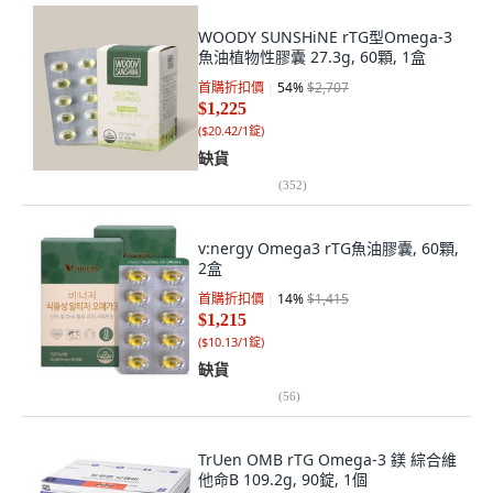
WOODY SUNSHiNE rTG型Omega-3
魚油植物性膠囊 27.3g, 60顆, 1盒
首購折扣價
54
%
$2,707
$1,225
(
$20.42/1錠
)
缺貨
(
352
)
v:nergy Omega3 rTG魚油膠囊, 60顆,
2盒
首購折扣價
14
%
$1,415
$1,215
(
$10.13/1錠
)
缺貨
(
56
)
TrUen OMB rTG Omega-3 鎂 綜合維
他命B 109.2g, 90錠, 1個