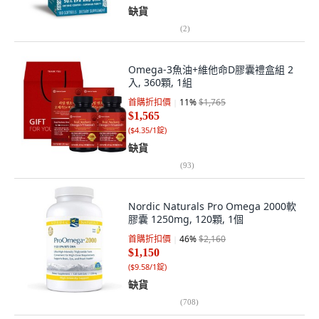
缺貨
(
2
)
Omega-3魚油+維他命D膠囊禮盒組 2
入, 360顆, 1組
首購折扣價
11
%
$1,765
$1,565
(
$4.35/1錠
)
缺貨
(
93
)
Nordic Naturals Pro Omega 2000軟
膠囊 1250mg, 120顆, 1個
首購折扣價
46
%
$2,160
$1,150
(
$9.58/1錠
)
缺貨
(
708
)