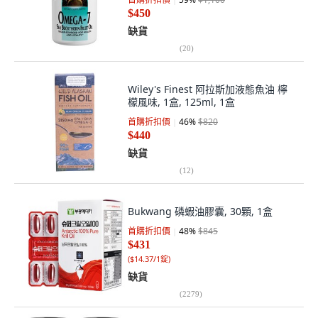
$450
缺貨
(
20
)
Wiley's Finest 阿拉斯加液態魚油 檸
檬風味, 1盒, 125ml, 1盒
首購折扣價
46
%
$820
$440
缺貨
(
12
)
Bukwang 磷蝦油膠囊, 30顆, 1盒
首購折扣價
48
%
$845
$431
(
$14.37/1錠
)
缺貨
(
2279
)