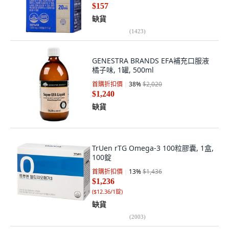
$157
缺貨
(
1423
)
GENESTRA BRANDS EFA補充口服液
橘子味, 1罐, 500ml
首購折扣價
38
%
$2,020
$1,240
缺貨
TrUen rTG Omega-3 100粒膠囊, 1盒,
100錠
首購折扣價
13
%
$1,436
$1,236
(
$12.36/1錠
)
缺貨
(
2003
)