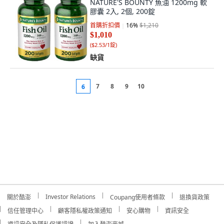
NATURE'S BOUNTY 魚油 1200mg 軟
膠囊 2入, 2個, 200錠
首購折扣價
16
%
$1,210
$1,010
(
$2.53/1錠
)
缺貨
7
8
9
10
6
Investor Relations
關於酷澎
Coupang使用者條款
退換貨政策
信任管理中心
顧客隱私權政策通知
安心購物
資訊安全