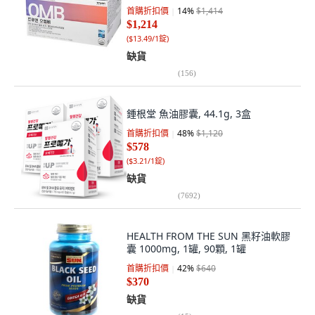
首購折扣價
14
%
$1,414
$1,214
(
$13.49/1錠
)
缺貨
(
156
)
鍾根堂 魚油膠囊, 44.1g, 3盒
首購折扣價
48
%
$1,120
$578
(
$3.21/1錠
)
缺貨
(
7692
)
HEALTH FROM THE SUN 黑籽油軟膠
囊 1000mg, 1罐, 90顆, 1罐
首購折扣價
42
%
$640
$370
缺貨