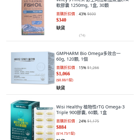
軟膠囊 1250mg, 1盒, 30顆
首購折扣價
43
%
$600
$340
缺貨
(
74
)
GMPHARM Bio Omega多效合一
60g, 120顆, 1個
首購折扣價
15
%
$1,266
$1,066
(
$8.88/1錠
)
缺貨
Wisi Healthy 植物性rTG Omega-3
Triple 900膠囊, 60顆, 1盒
首購折扣價
24
%
$1,175
$884
(
$14.73/1錠
)