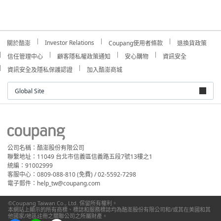
Investor Relations
關於酷澎
Coupang使用者條款
退換貨政策
信任管理中心
顧客隱私權政策通知
安心購物
資訊安全
資訊安全及隱私保護認證
加入酷澎商城
Global Site
公司名稱：酷澎股份有限公司
聯繫地址：11049 台北市信義區信義路五段7號13樓之1
統編：91002999
客服中心：0809-088-810 (免費) / 02-5592-7298
電子郵件：help_tw@coupang.com
©Coupang Taiwan Co., Ltd. 保留所有權利。
本網站上顯示的所有商標、標誌和服務標誌均為酷澎股份有限公司和/或其在美國和其
他國家/地區註冊之關聯公司之所屬財產。