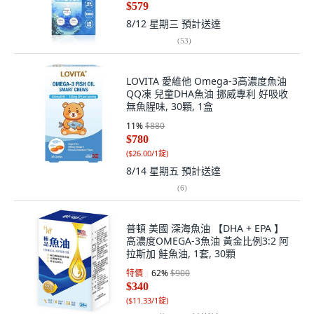
$579
8/12 星期三
預計送達
(
53
)
LOVITA 愛維他 Omega-3高濃度魚油
QQ凍 兒童DHA魚油 挪威專利 好吸收
無魚腥味, 30顆, 1盒
11
%
$880
$780
(
$26.00/1錠
)
8/14 星期五
預計送達
(
6
)
普頓 美國 深海魚油 【DHA + EPA 】
高濃度OMEGA-3魚油 黃金比例3:2 阿
拉斯加 鮭魚油, 1套, 30顆
特價
62
%
$900
$340
(
$11.33/1錠
)