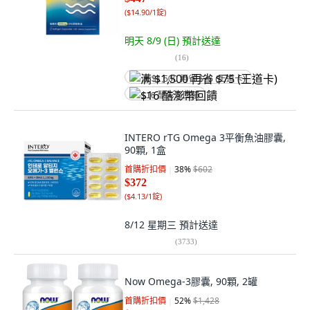
(
$14.90/1錠
)
明天 8/9 (日)
預計送達
(
16
)
满 $1,500 再省 $75 (王道卡)
$16 酷澎幣回饋
INTERO rTG Omega 3平衡魚油膠囊,
90顆, 1盒
首購折扣價
38
%
$602
$372
(
$4.13/1錠
)
8/12 星期三
預計送達
(
3733
)
Now Omega-3膠囊, 90顆, 2罐
首購折扣價
52
%
$1,428