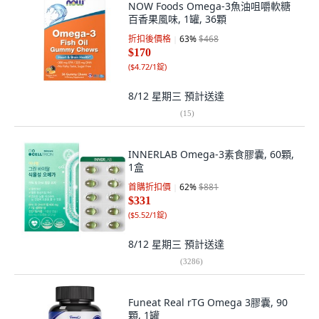
NOW Foods Omega-3魚油咀嚼軟糖
百香果風味, 1罐, 36顆
折扣後價格
63
%
$468
$170
(
$4.72/1錠
)
8/12 星期三
預計送達
(
15
)
INNERLAB Omega-3素食膠囊, 60顆,
1盒
首購折扣價
62
%
$881
$331
(
$5.52/1錠
)
8/12 星期三
預計送達
(
3286
)
Funeat Real rTG Omega 3膠囊, 90
顆, 1罐