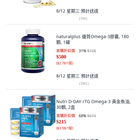
8/12 星期三
預計送達
(
390
)
naturalplus 優質Omega-3膠囊, 180
顆, 1罐
首購折扣價
31
%
$728
$500
(
$2.78/1錠
)
8/12 星期三
預計送達
(
3961
)
Nutri D-DAY rTG Omega-3 黃金魚油,
30顆, 2盒
首購折扣價
68
%
$673
$215
(
$3.58/1錠
)