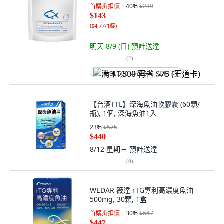
首購折扣價
40
%
$239
$143
(
$4.77/1錠
)
明天 8/9 (日)
預計送達
(
2
)
满 $1,500 再省 $75 (王道卡)
【台酒TTL】深海魚油軟膠囊 (60顆/
瓶), 1個, 深海魚油1入
23
%
$575
$440
8/12 星期三
預計送達
(
9
)
WEDAR 薇達 rTG專利高濃度魚油
500mg, 30顆, 1盒
首購折扣價
30
%
$647
$447