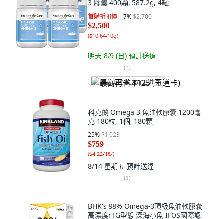
3 膠囊 400顆, 587.2g, 4罐
首購折扣價
7
%
$2,700
$2,500
(
$10.64/10g
)
明天 8/9 (日)
預計送達
(
3
)
最高再省 $125 (王道卡)
科克蘭 Omega 3 魚油軟膠囊 1200毫
克 180粒, 1個, 180顆
25
%
$1,023
$759
(
$4.22/1錠
)
8/14 星期五
預計送達
(
1
)
BHK's 88% Omega-3頂級魚油軟膠囊
高濃度rTG型態 深海小魚 IFOS國際認