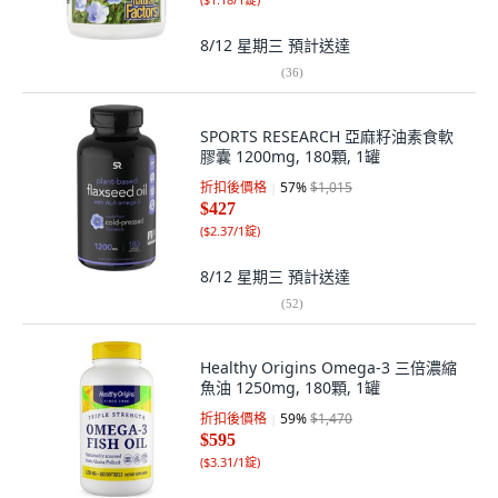
8/12 星期三
預計送達
(
36
)
SPORTS RESEARCH 亞麻籽油素食軟
膠囊 1200mg, 180顆, 1罐
折扣後價格
57
%
$1,015
$427
(
$2.37/1錠
)
8/12 星期三
預計送達
(
52
)
Healthy Origins Omega-3 三倍濃縮
魚油 1250mg, 180顆, 1罐
折扣後價格
59
%
$1,470
$595
(
$3.31/1錠
)