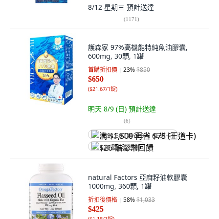
8/12 星期三
預計送達
(
1171
)
護森家 97%高機能特純魚油膠囊,
600mg, 30顆, 1罐
首購折扣價
23
%
$850
$650
(
$21.67/1錠
)
明天 8/9 (日)
預計送達
(
6
)
满 $1,500 再省 $75 (王道卡)
$26 酷澎幣回饋
natural Factors 亞麻籽油軟膠囊
1000mg, 360顆, 1罐
折扣後價格
58
%
$1,033
$425
(
$1.18/1錠
)