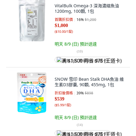
VitalBulk Omega-3 深海濃縮魚油
1200mg, 100顆, 1包
首購折扣價
16
%
$1,200
$1,000
(
$10.00/1錠
)
明天 8/9 (日)
預計送達
(
10
)
满 $1,500 再省 $75 (王道卡)
SNOW 雪印 Bean Stalk DHA魚油 維
生素D3膠囊, 90顆, 455mg, 1包
折扣後價格
39
%
$898
$539
(
$5.99/1錠
)
明天 8/9 (日)
預計送達
(
14
)
满 $1,500 再省 $75 (王道卡)