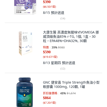
$390
(
$6.50/1錠
)
8/15
預計送達
(
14
)
大康生醫 高濃度無腥味VIVOMEGA 挪
威頂級魚油85% r-TG, 1個, 1盒，30
粒，EPA48%+DHA32%, 30顆
特價
39
%
$980
$590
(
$19.67/1錠
)
8/13 星期四
預計送達
(
12
)
GNC 健安喜 Triple Strength魚油小型
軟膠囊 1000mg, 120顆, 1罐
折扣後價格
48
%
$1,674
$864
(
$7.20/1錠
)