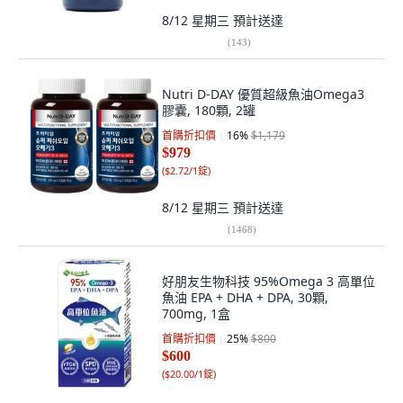
8/12 星期三
預計送達
(
143
)
Nutri D-DAY 優質超級魚油Omega3
膠囊, 180顆, 2罐
首購折扣價
16
%
$1,179
$979
(
$2.72/1錠
)
8/12 星期三
預計送達
(
1468
)
好朋友生物科技 95%Omega 3 高單位
魚油 EPA + DHA + DPA, 30顆,
700mg, 1盒
首購折扣價
25
%
$800
$600
(
$20.00/1錠
)