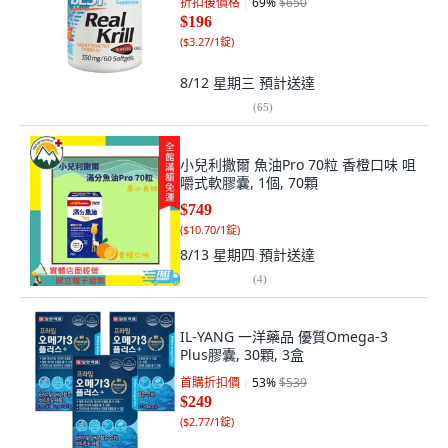
折扣後價格
69
%
$650
$196
(
$3.27/1錠
)
8/12 星期三
預計送達
(
65
)
小兒利撒爾 魚油Pro 70粒 香橙口味 咀
嚼式軟膠囊, 1個, 70顆
$749
(
$10.70/1錠
)
8/13 星期四
預計送達
(
4
)
IL-YANG 一洋藥品 優質Omega-3
Plus膠囊, 30顆, 3盒
首購折扣價
53
%
$539
$249
(
$2.77/1錠
)