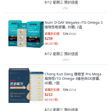
8/12 星期三
預計送達
(
76
)
Nutri D-DAY Megalex rTG Omega 3
植物性軟膠囊, 30顆, 2盒
首購折扣價
72
%
$930
$259
(
$4.32/1錠
)
8/12 星期三
預計送達
(
281
)
Chong Kun Dang 鍾根堂 Pro Mega
植物性rTG Omega-3維他命DE膠囊,
60顆, 1個
首購折扣價
70
%
$714
$212
(
$3.53/1錠
)
8/12 星期三
預計送達