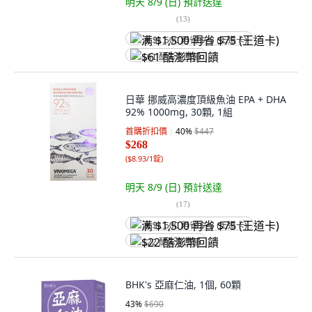
明天 8/9 (日)
預計送達
(
13
)
满 $1,500 再省 $75 (王道卡)
$61 酷澎幣回饋
日華 挪威高濃度頂級魚油 EPA + DHA
92% 1000mg, 30顆, 1組
首購折扣價
40
%
$447
$268
(
$8.93/1錠
)
明天 8/9 (日)
預計送達
(
17
)
满 $1,500 再省 $75 (王道卡)
$22 酷澎幣回饋
BHK's 亞麻仁油, 1個, 60顆
43
%
$690