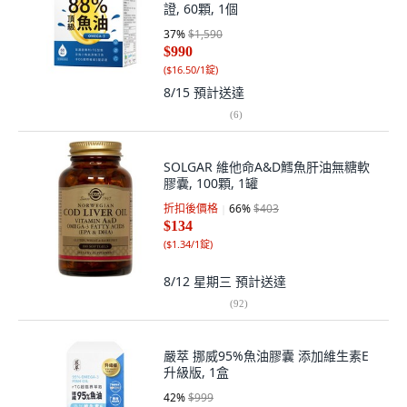
證, 60顆, 1個
37
%
$1,590
$990
(
$16.50/1錠
)
8/15
預計送達
(
6
)
SOLGAR 維他命A&D鱈魚肝油無糖軟
膠囊, 100顆, 1罐
折扣後價格
66
%
$403
$134
(
$1.34/1錠
)
8/12 星期三
預計送達
(
92
)
嚴萃 挪威95%魚油膠囊 添加維生素E
升級版, 1盒
42
%
$999