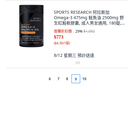
SPORTS RESEARCH 阿拉斯加
Omega-3 475mg 鮭魚油 2500mg 野
生紅鮭軟膠囊, 成人男女通用, 180錠, 1
個
首購折扣價
29
%
$1,092
$773
(
$4.30/1錠
)
8/12 星期三
預計送達
(
2
)
6
7
8
10
9