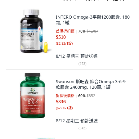
INTERO Omega-3平衡1200膠囊, 180
顆, 1罐
首購折扣價
70
%
$1,707
$510
(
$2.83/1錠
)
8/12 星期三
預計送達
(
973
)
Swanson 斯旺森 綜合Omega 3-6-9
軟膠囊 2400mg, 120顆, 1罐
折扣後價格
60
%
$852
$336
(
$2.80/1錠
)
8/12 星期三
預計送達
(
543
)