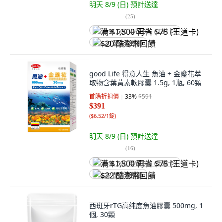
明天 8/9 (日)
預計送達
(
25
)
满 $1,500 再省 $75 (王道卡)
$20 酷澎幣回饋
good Life 得意人生 魚油 + 金盞花萃
取物含葉黃素軟膠囊 1.5g, 1瓶, 60顆
首購折扣價
33
%
$591
$391
(
$6.52/1錠
)
明天 8/9 (日)
預計送達
(
16
)
满 $1,500 再省 $75 (王道卡)
$22 酷澎幣回饋
西班牙rTG高纯度魚油膠囊 500mg, 1
個, 30顆