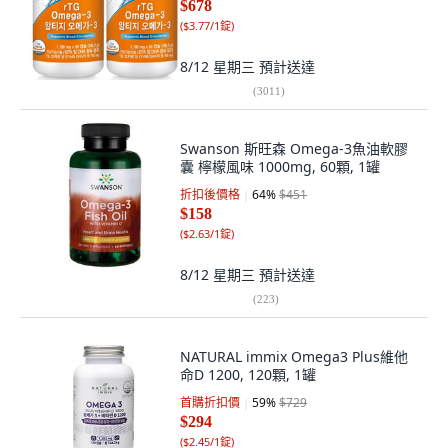
$678
(
$3.77/1錠
)
8/12 星期三
預計送達
(
3011
)
Swanson 斯旺森 Omega-3魚油軟膠
囊 檸檬風味 1000mg, 60顆, 1罐
折扣後價格
64
%
$451
$158
(
$2.63/1錠
)
8/12 星期三
預計送達
(
223
)
NATURAL immix Omega3 Plus維他
命D 1200, 120顆, 1罐
首購折扣價
59
%
$729
$294
(
$2.45/1錠
)