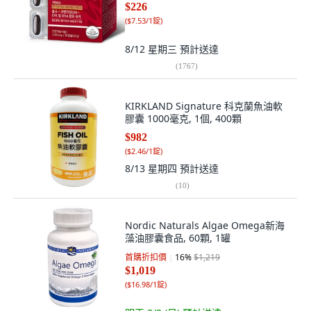
$226
(
$7.53/1錠
)
8/12 星期三
預計送達
(
1767
)
KIRKLAND Signature 科克蘭魚油軟
膠囊 1000毫克, 1個, 400顆
$982
(
$2.46/1錠
)
8/13 星期四
預計送達
(
10
)
Nordic Naturals Algae Omega新海
藻油膠囊食品, 60顆, 1罐
首購折扣價
16
%
$1,219
$1,019
(
$16.98/1錠
)