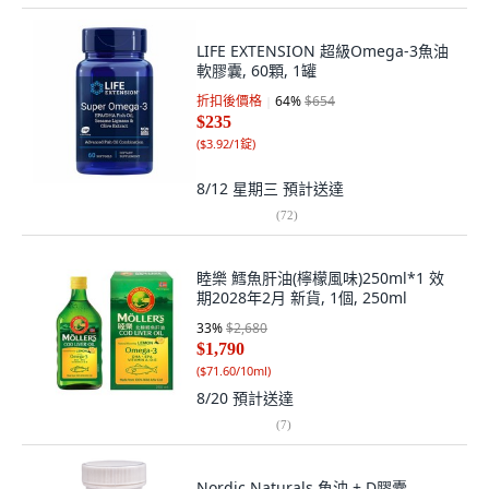
LIFE EXTENSION 超級Omega-3魚油
軟膠囊, 60顆, 1罐
折扣後價格
64
%
$654
$235
(
$3.92/1錠
)
8/12 星期三
預計送達
(
72
)
睦樂 鱈魚肝油(檸檬風味)250ml*1 效
期2028年2月 新貨, 1個, 250ml
33
%
$2,680
$1,790
(
$71.60/10ml
)
8/20
預計送達
(
7
)
Nordic Naturals 魚油 + D膠囊