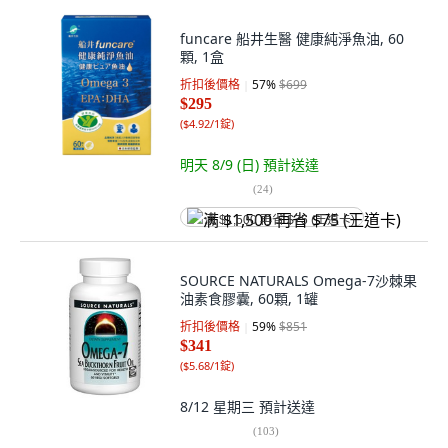
funcare 船井生醫 健康純淨魚油, 60
顆, 1盒
折扣後價格
57
%
$699
$295
(
$4.92/1錠
)
明天 8/9 (日)
預計送達
(
24
)
满 $1,500 再省 $75 (王道卡)
SOURCE NATURALS Omega-7沙棘果
油素食膠囊, 60顆, 1罐
折扣後價格
59
%
$851
$341
(
$5.68/1錠
)
8/12 星期三
預計送達
(
103
)