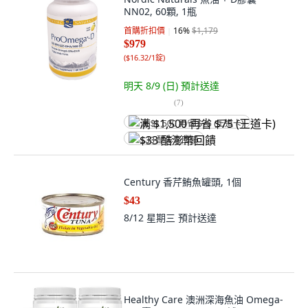
NN02, 60顆, 1瓶
首購折扣價
16
%
$1,179
$979
(
$16.32/1錠
)
明天 8/9 (日)
預計送達
(
7
)
满 $1,500 再省 $75 (王道卡)
$33 酷澎幣回饋
Century 香芹鮪魚罐頭, 1個
$43
8/12 星期三
預計送達
Healthy Care 澳洲深海魚油 Omega-