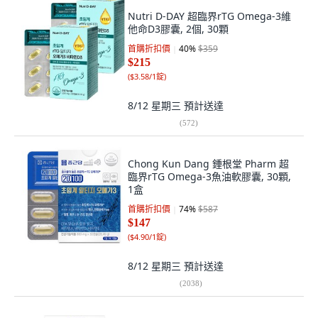
Nutri D-DAY 超臨界rTG Omega-3維
他命D3膠囊, 2個, 30顆
首購折扣價
40
%
$359
$215
(
$3.58/1錠
)
8/12 星期三
預計送達
(
572
)
Chong Kun Dang 鍾根堂 Pharm 超
臨界rTG Omega-3魚油軟膠囊, 30顆,
1盒
首購折扣價
74
%
$587
$147
(
$4.90/1錠
)
8/12 星期三
預計送達
(
2038
)