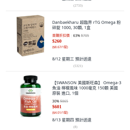
(
2733
)
Danbaekharu 超臨界 rTG Omega 粉
碎錠 1000, 30顆, 1盒
首購折扣價
63
%
$705
$260
(
$8.67/1錠
)
8/12 星期三
預計送達
(
5321
)
【SWANSON 美國斯旺森】 Omega-3
魚油 檸檬風味 1000毫克 150顆 美國
原裝 進口, 1個
30
%
$865
$601
(
$4.01/1錠
)
8/13 星期四
預計送達
(
8
)