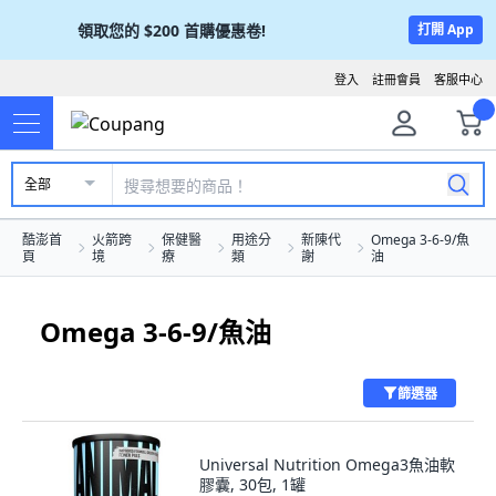
領取您的
$200
首購優惠卷!
打開 App
登入
註冊會員
客服中心
全部
酷澎首
火箭跨
保健醫
用途分
新陳代
Omega 3-6-9/魚
頁
境
療
類
謝
油
Omega 3-6-9/魚油
篩選器
Universal Nutrition Omega3魚油軟
膠囊, 30包, 1罐