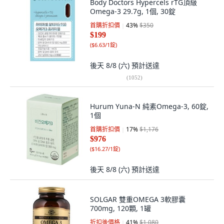
Body Doctors Hypercels rTG頂級
Omega-3 29.7g, 1個, 30錠
首購折扣價
43
%
$350
$199
(
$6.63/1錠
)
後天 8/8 (六)
預計送達
(
1052
)
Hurum Yuna-N 純素Omega-3, 60錠,
1個
首購折扣價
17
%
$1,176
$976
(
$16.27/1錠
)
後天 8/8 (六)
預計送達
SOLGAR 雙重OMEGA 3軟膠囊
700mg, 120顆, 1罐
折扣後價格
41
%
$1,080