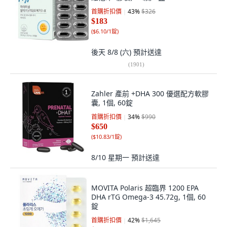
首購折扣價
43
%
$326
$183
(
$6.10/1錠
)
後天 8/8 (六)
預計送達
(
1901
)
Zahler 產前 +DHA 300 優選配方軟膠
囊, 1個, 60錠
首購折扣價
34
%
$990
$650
(
$10.83/1錠
)
8/10 星期一
預計送達
MOVITA Polaris 超臨界 1200 EPA
DHA rTG Omega-3 45.72g, 1個, 60
錠
首購折扣價
42
%
$1,645