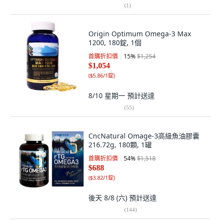
(
1
)
Origin Optimum Omega-3 Max
1200, 180錠, 1個
首購折扣價
15
%
$1,254
$1,054
(
$5.86/1錠
)
8/10 星期一
預計送達
(
55
)
CncNatural Omage-3高級魚油膠囊
216.72g, 180顆, 1罐
首購折扣價
54
%
$1,518
$688
(
$3.82/1錠
)
後天 8/8 (六)
預計送達
(
144
)