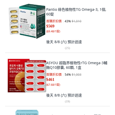
Pantio 綠色植物性TG Omega-3, 1個,
60錠
首購折扣價
43
%
$1,010
$569
(
$9.48/1錠
)
後天 8/8 (六)
預計送達
(
25
)
ASYOU 超臨界植物性rTG Omega-3輔
酶Q10膠囊, 60顆, 1盒
首購折扣價
54
%
$1,003
$461
(
$7.68/1錠
)
後天 8/8 (六)
預計送達
(
19
)