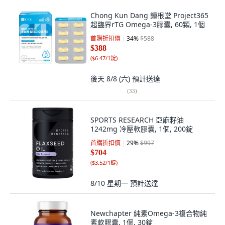
Chong Kun Dang 鍾根堂 Project365
超臨界rTG Omega-3膠囊, 60顆, 1個
首購折扣價
34
%
$588
$388
(
$6.47/1錠
)
後天 8/8 (六)
預計送達
(
33
)
SPORTS RESEARCH 亞麻籽油
1242mg 冷壓軟膠囊, 1個, 200錠
首購折扣價
29
%
$997
$704
(
$3.52/1錠
)
8/10 星期一
預計送達
Newchapter 純素Omega-3複合物純
素軟膠囊, 1個, 30錠