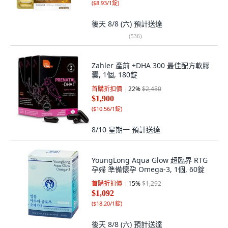
(
$8.93/1錠
)
後天 8/8 (六)
預計送達
(
536
)
Zahler 產前 +DHA 300 最佳配方軟膠
囊, 1個, 180錠
首購折扣價
22
%
$2,450
$1,900
(
$10.56/1錠
)
8/10 星期一
預計送達
YoungLong Aqua Glow 超臨界 RTG
孕婦 準備懷孕 Omega-3, 1個, 60錠
首購折扣價
15
%
$1,292
$1,092
(
$18.20/1錠
)
後天 8/8 (六)
預計送達