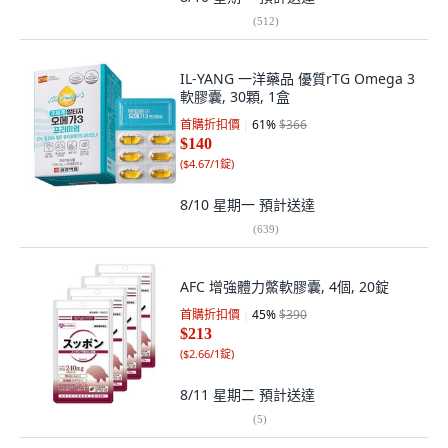
(
512
)
IL-YANG 一洋藥品 優質rTG Omega 3
軟膠囊, 30顆, 1盒
首購折扣價
61
%
$366
$140
(
$4.67/1錠
)
8/10 星期一
預計送達
(
639
)
AFC 增強體力鱉軟膠囊, 4個, 20錠
首購折扣價
45
%
$390
$213
(
$2.66/1錠
)
8/11 星期二
預計送達
(
5
)