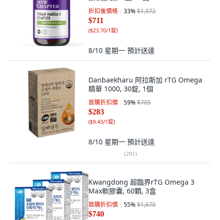
折扣後價格
33
%
$1,072
$711
(
$23.70/1錠
)
8/10 星期一
預計送達
Danbaekharu 阿拉斯加 rTG Omega
精華 1000, 30錠, 1個
首購折扣價
59
%
$705
$283
(
$9.43/1錠
)
8/10 星期一
預計送達
(
201
)
Kwangdong 超臨界rTG Omega 3
Max軟膠囊, 60顆, 3盒
首購折扣價
55
%
$1,670
$740