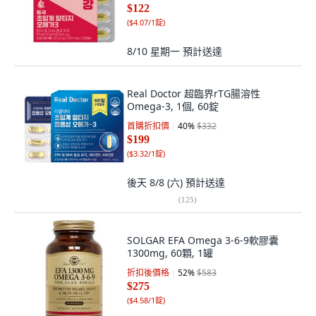
$122
(
$4.07/1錠
)
8/10 星期一
預計送達
Real Doctor 超臨界rTG腸溶性
Omega-3, 1個, 60錠
首購折扣價
40
%
$332
$199
(
$3.32/1錠
)
後天 8/8 (六)
預計送達
(
125
)
SOLGAR EFA Omega 3-6-9軟膠囊
1300mg, 60顆, 1罐
折扣後價格
52
%
$583
$275
(
$4.58/1錠
)