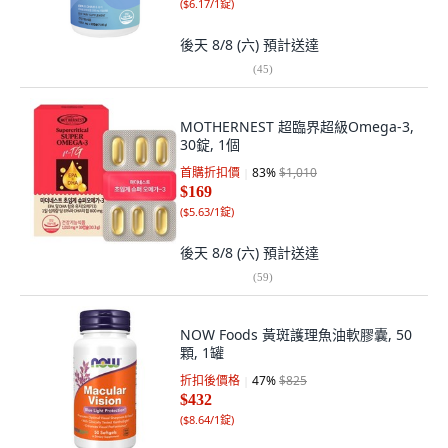
(
$6.17/1錠
)
後天 8/8 (六)
預計送達
(
45
)
MOTHERNEST 超臨界超級Omega-3,
30錠, 1個
首購折扣價
83
%
$1,010
$169
(
$5.63/1錠
)
後天 8/8 (六)
預計送達
(
59
)
NOW Foods 黃斑護理魚油軟膠囊, 50
顆, 1罐
折扣後價格
47
%
$825
$432
(
$8.64/1錠
)