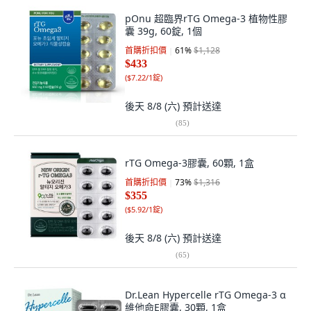
pOnu 超臨界rTG Omega-3 植物性膠
囊 39g, 60錠, 1個
首購折扣價
61
%
$1,128
$433
(
$7.22/1錠
)
後天 8/8 (六)
預計送達
(
85
)
rTG Omega-3膠囊, 60顆, 1盒
首購折扣價
73
%
$1,316
$355
(
$5.92/1錠
)
後天 8/8 (六)
預計送達
(
65
)
Dr.Lean Hypercelle rTG Omega-3 α
維他命E膠囊, 30顆, 1盒