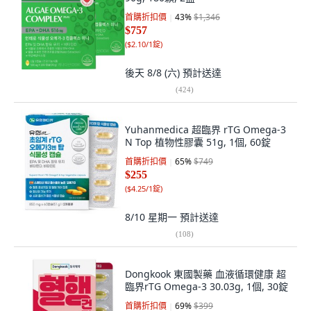
首購折扣價
43
%
$1,346
$757
(
$2.10/1錠
)
後天 8/8 (六)
預計送達
(
424
)
Yuhanmedica 超臨界 rTG Omega-3
N Top 植物性膠囊 51g, 1個, 60錠
首購折扣價
65
%
$749
$255
(
$4.25/1錠
)
8/10 星期一
預計送達
(
108
)
Dongkook 東國製藥 血液循環健康 超
臨界rTG Omega-3 30.03g, 1個, 30錠
首購折扣價
69
%
$399