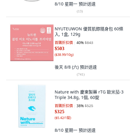
8/10 星期一
預計送達
(
13
)
NYUTEUWON 優質肌醇隨身包 60條
入, 1盒, 129g
首購折扣價
40
%
$843
$503
(
$38.99/10g
)
後天 8/8 (六)
預計送達
(
741
)
Nature with 慶東製藥 rTG 歐米茄-3
Triple 34.8g, 1個, 60錠
首購折扣價
38
%
$525
$325
(
$5.42/1錠
)
8/10 星期一
預計送達