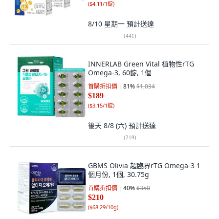
(
$4.11/1錠
)
8/10 星期一
預計送達
(
441
)
INNERLAB Green Vital 植物性rTG
Omega-3, 60錠, 1個
首購折扣價
81
%
$1,034
$189
(
$3.15/1錠
)
後天 8/8 (六)
預計送達
(
219
)
GBMS Olivia 超臨界rTG Omega-3 1
個月份, 1個, 30.75g
首購折扣價
40
%
$350
$210
(
$68.29/10g
)