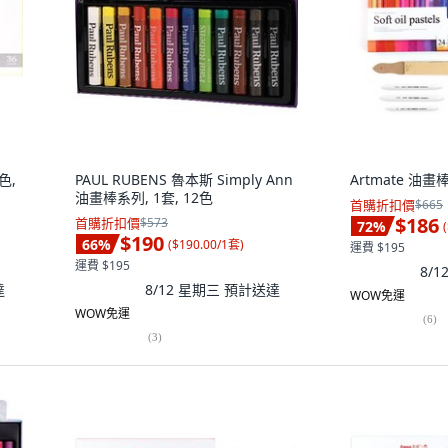
色,
PAUL RUBENS 魯本斯 Simply Ann
Artmate 油畫棒
油畫棒系列, 1套, 12色
首購折扣價
$665
$186
首購折扣價
$573
72
%
(
$190
66
%
(
$190.00/1套
)
運費 $195
運費 $195
8/
達
8/12 星期三
預計送達
WOW免運
WOW免運
(
6
)
(
3
)