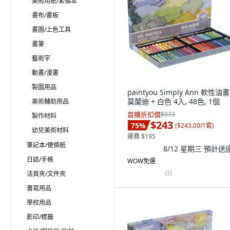
美術用紙/素描本
畫布/畫板
畫圖/上色工具
畫筆
藝術字
動畫/漫畫
製圖用品
paintyou Simply Ann 軟性油
莫蘭迪 + 白色 4入, 48色, 1個
美術輔助用品
首購折扣價
$973
製作材料
$243
75
%
(
$243.00/1套
)
幼兒美術材料
運費 $195
筆記本/便條紙
8/12 星期三
預計送
日誌/手帳
WOW免運
活頁夾/文件夾
(
2
)
書寫用品
學校用品
影印/標籤