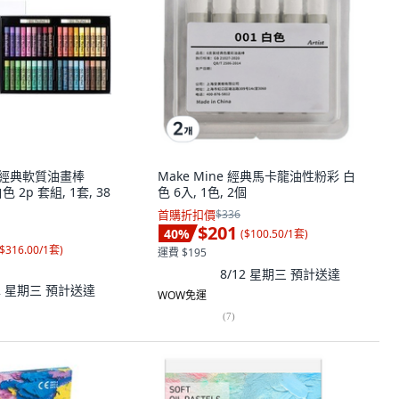
小號經典軟質油畫棒
Make Mine 經典馬卡龍油性粉彩 白
白色 2p 套組, 1套, 38
色 6入, 1色, 2個
首購折扣價
$336
$201
40
%
(
$100.50/1套
)
$316.00/1套
)
運費 $195
8/12 星期三
預計送達
12 星期三
預計送達
WOW免運
(
7
)