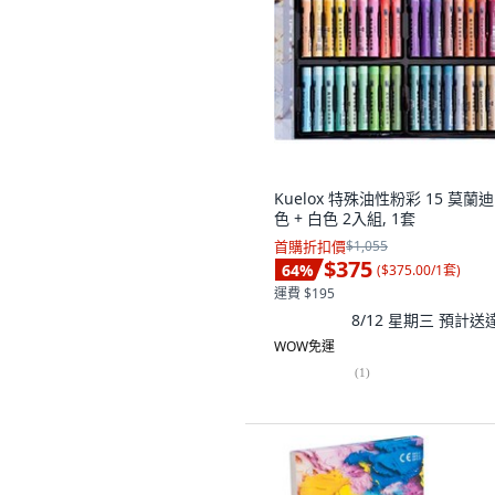
Kuelox 特殊油性粉彩 15 莫蘭迪 
色 + 白色 2入組, 1套
首購折扣價
$1,055
$375
64
%
(
$375.00/1套
)
運費 $195
8/12 星期三
預計送
WOW免運
(
1
)