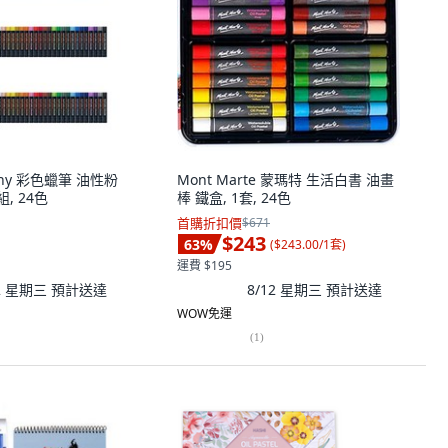
unny 彩色蠟筆 油性粉
Mont Marte 蒙瑪特 生活白書 油畫
組, 24色
棒 鐵盒, 1套, 24色
首購折扣價
$671
$243
63
%
(
$243.00/1套
)
運費 $195
12 星期三
預計送達
8/12 星期三
預計送達
WOW免運
(
1
)