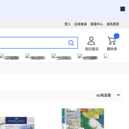
登入
註冊會員
客服中心
成為賣家
我的酷澎
購物車
文具圖書
食品飲料
生活用品
女性服飾
運動戶外
60
每頁筆