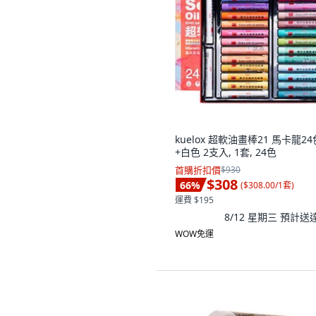
kuelox 超軟油畫棒21 馬卡龍24
+白色 2支入, 1套, 24色
首購折扣價
$930
$308
66
%
(
$308.00/1套
)
運費 $195
8/12 星期三
預計送
WOW免運