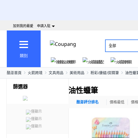
加到我的最愛
申請入駐
全部
類別
爸氣父親節
火箭速配
火箭跨境
酷澎首頁
火箭跨境
文具用品
美術用品
粉彩/康緹/炭精筆
油性蠟
篩選器
油性蠟筆
酷澎評分排名
價格最低
價
僅顯示
僅顯示
僅顯示