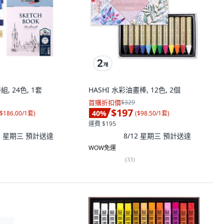
組, 24色, 1套
HASHI 水彩油畫棒, 12色, 2個
首購折扣價
$329
$197
40
%
$186.00/1套
)
(
$98.50/1套
)
運費 $195
12 星期三
預計送達
8/12 星期三
預計送達
WOW免運
(
33
)