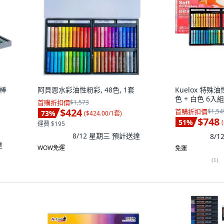
畫棒
阿貝恩水彩油性粉彩, 48色, 1套
Kuelox 特殊油
色 + 白色 6入組
首購折扣價
$1,573
$424
首購折扣價
$1,54
73
%
(
$424.00/1套
)
$748
51
%
(
運費 $195
8/12 星期三
預計送達
8/
達
WOW免運
免運
(
1
)