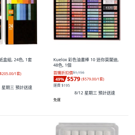
盒組, 24色, 1套
Kuelox 彩色油畫棒 10 迷你莫蘭迪,
48色, 1個
首購折扣價
$1,156
$205.00/1套
)
$579
49
%
(
$579.00/1套
)
運費 $195
12 星期三
預計送達
8/12 星期三
預計送達
免運