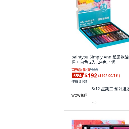
paintyou Simply Ann 超柔軟
棒 + 白色 2入, 24色, 1個
首購折扣價
$558
$192
65
%
(
$192.00/1套
)
運費 $195
8/12 星期三
預計送
WOW免運
(
6
)