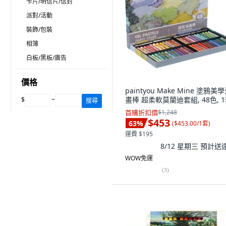
卡片/明信片/信封
派對/活動
裝飾/包裝
相簿
白板/黑板/廣告
價格
paintyou Make Mine 塗鴉美
畫棒 超柔軟莫蘭迪套組, 48色, 
$
~
搜尋
首購折扣價
$1,248
$453
63
%
(
$453.00/1套
)
運費 $195
8/12 星期三
預計送
WOW免運
(
3
)