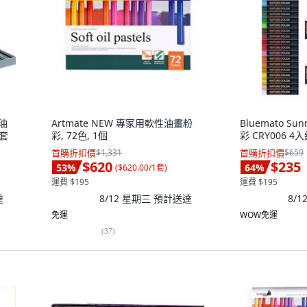
學油
Artmate NEW 專家用軟性油畫粉
Bluemato S
1套
彩, 72色, 1個
彩 CRY006 4入
首購折扣價
$1,331
首購折扣價
$659
$620
$235
53
%
64
%
(
$620.00/1套
)
運費 $195
運費 $195
達
8/12 星期三
預計送達
8/
免運
WOW免運
(
37
)