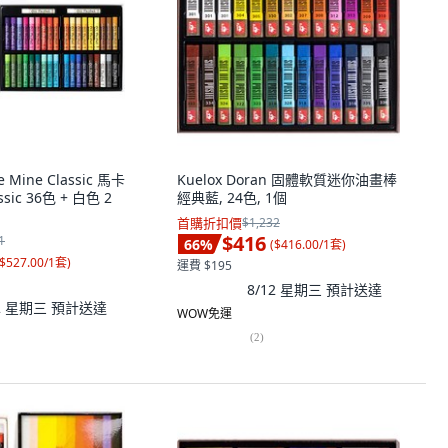
e Mine Classic 馬卡
Kuelox Doran 固體軟質迷你油畫棒
ic 36色 + 白色 2
經典藍, 24色, 1個
首購折扣價
$1,232
$416
1
66
%
(
$416.00/1套
)
$527.00/1套
)
運費 $195
8/12 星期三
預計送達
12 星期三
預計送達
WOW免運
(
2
)