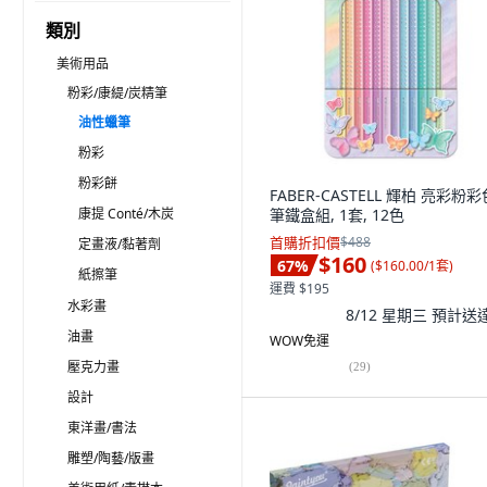
類別
美術用品
粉彩/康緹/炭精筆
油性蠟筆
粉彩
粉彩餅
FABER-CASTELL 輝柏 亮彩粉
康提 Conté/木炭
筆鐵盒組, 1套, 12色
首購折扣價
$488
定畫液/黏著劑
$160
67
%
(
$160.00/1套
)
紙擦筆
運費 $195
水彩畫
8/12 星期三
預計送
油畫
WOW免運
壓克力畫
(
29
)
設計
東洋畫/書法
雕塑/陶藝/版畫