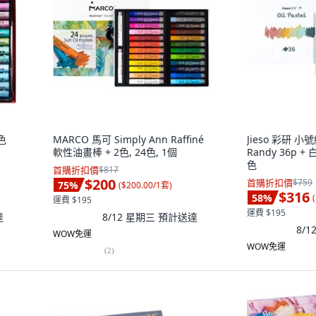
色
MARCO 馬可 Simply Ann Raffiné
Jieso 彩研 
軟性油畫棒 + 2色, 24色, 1個
Randy 36p + 
色
首購折扣價
$817
$200
首購折扣價
$759
75
%
(
$200.00/1套
)
$316
58
%
(
運費 $195
運費 $195
達
8/12 星期三
預計送達
8/
WOW免運
WOW免運
(
2
)