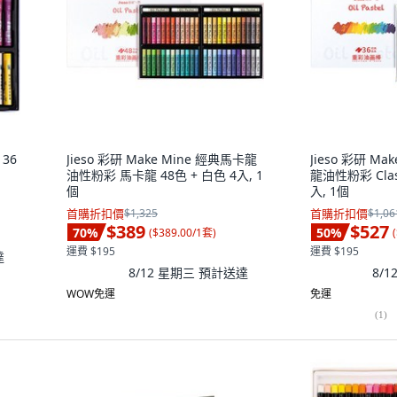
36
Jieso 彩研 Make Mine 經典馬卡龍
Jieso 彩研 Mak
油性粉彩 馬卡龍 48色 + 白色 4入, 1
龍油性粉彩 Class
個
入, 1個
首購折扣價
$1,325
首購折扣價
$1,06
$389
$527
70
%
50
%
(
$389.00/1套
)
(
運費 $195
運費 $195
達
8/12 星期三
預計送達
8/
WOW免運
免運
(
1
)