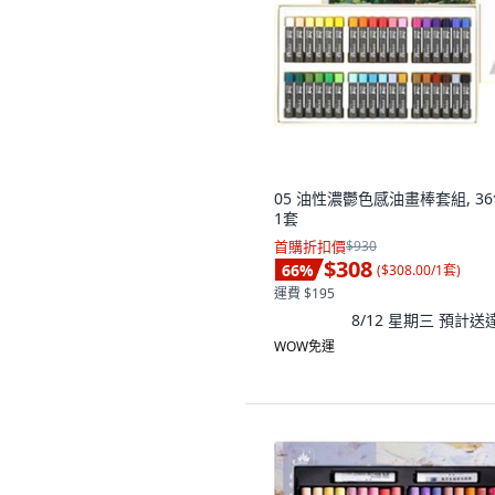
05 油性濃鬱色感油畫棒套組, 36
1套
首購折扣價
$930
$308
66
%
(
$308.00/1套
)
運費 $195
8/12 星期三
預計送
WOW免運