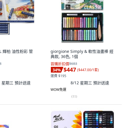
ELL 輝柏 油性粉彩 管
giorgione Simply & 軟性油畫棒 經
典款, 36色, 1個
8
首購折扣價
$683
$447
34
%
(
$447.00/1套
)
運費 $195
12 星期三
預計送達
8/12 星期三
預計送達
WOW免運
(
11
)