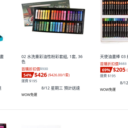
油畫
02 水洗重彩油性粉彩套組, 1套, 36
天使油畫棒 03 紙
色
首購折扣價
$683
$205
首購折扣價
$930
69
%
(
$426
54
%
(
$426.00/1套
)
運費 $195
運費 $195
8/
達
8/12 星期三
預計送達
WOW免運
WOW免運