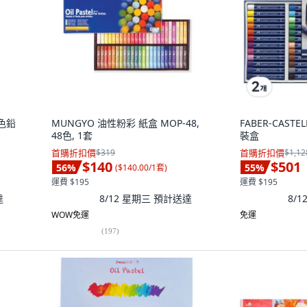
彩色鉛
MUNGYO 油性粉彩 紙盒 MOP-48,
FABER-CAST
48色, 1套
裝盒
首購折扣價
$319
首購折扣價
$1,12
$140
$501
56
%
55
%
(
$140.00/1套
)
運費 $195
運費 $195
達
8/12 星期三
預計送達
8/
WOW免運
免運
(
197
)