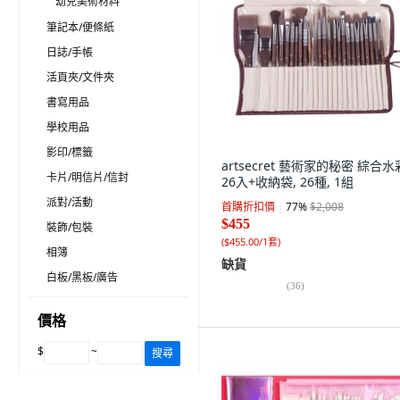
幼兒美術材料
筆記本/便條紙
日誌/手帳
活頁夾/文件夾
書寫用品
學校用品
影印/標籤
artsecret 藝術家的秘密 綜合
卡片/明信片/信封
26入+收納袋, 26種, 1組
派對/活動
首購折扣價
77
%
$2,008
$455
裝飾/包裝
(
$455.00/1套
)
相簿
缺貨
白板/黑板/廣告
(
36
)
價格
$
~
搜尋