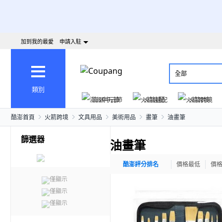
加到我的最愛
申請入駐
全部
類別
澎派中元節
火箭速配
火箭跨境
酷澎首頁
火箭跨境
文具用品
美術用品
畫筆
油畫筆
篩選器
油畫筆
酷澎評分排名
價格最低
價
僅顯示
僅顯示
僅顯示