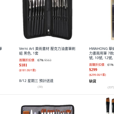
筆
Verni Art 美術畫材 壓克力油畫筆刷
HWAHONG 華
組 黑色, 1套
力畫兩用筆 7款組,
號, 10號, 12號,
首購折扣價
67
%
$563
首購折扣價
61
%
$181
$299
(
$181.00/1套
)
(
$299.00/1套
)
8/12 星期三
預計送達
缺貨
(
30
)
(
337