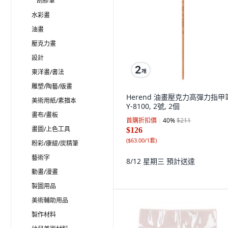
刮膠筆
水彩畫
油畫
壓克力畫
設計
東洋畫/書法
雕塑/陶藝/版畫
Herend 油畫壓克力高彈力指甲
美術用紙/素描本
Y-8100, 2號, 2個
畫布/畫板
首購折扣價
40
%
$211
畫圖/上色工具
$126
(
$63.00/1套
)
粉彩/康緹/炭精筆
藝術字
8/12 星期三
預計送達
動畫/漫畫
製圖用品
美術輔助用品
製作材料