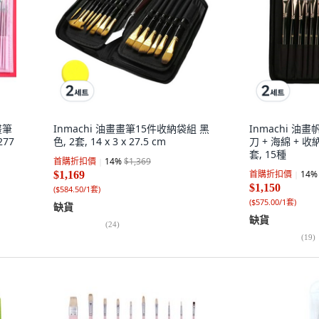
畫筆
Inmachi 油畫畫筆15件收納袋組 黑
Inmachi 油
277
色, 2套, 14 x 3 x 27.5 cm
刀 + 海綿 + 
套, 15種
首購折扣價
14
%
$1,369
首購折扣價
14
%
$1,169
$1,150
(
$584.50/1套
)
(
$575.00/1套
)
缺貨
缺貨
(
24
)
(
19
)