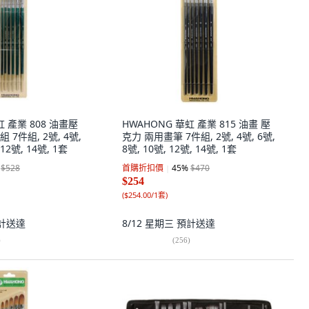
虹 產業 808 油畫壓
HWAHONG 華虹 產業 815 油畫 壓
7件組, 2號, 4號,
克力 兩用畫筆 7件組, 2號, 4號, 6號,
 12號, 14號, 1套
8號, 10號, 12號, 14號, 1套
$528
首購折扣價
45
%
$470
$254
(
$254.00/1套
)
計送達
8/12 星期三
預計送達
)
(
256
)