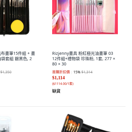
畫帆布畫筆15件組 + 畫
Rizjenny畫具 粉紅極光油畫筆 03
收納袋套組 銀黑色, 2
12件組+禮物袋 珍珠粉, 1套, 277 ×
80 × 30
$1,350
首購折扣價
15
%
$1,314
$1,114
(
$1114.00/1套
)
缺貨