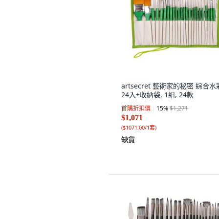
artsecret 藝術家的秘密 綜合
24入+收納袋, 1組, 24款
首購折扣價
15
%
$1,271
$1,071
(
$1071.00/1套
)
缺貨