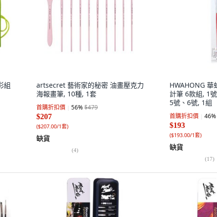
水彩組
artsecret 藝術家的秘密 油畫壓克力
HWAHONG 華
海報畫筆, 10種, 1套
計筆 6款組, 
5號、6號, 1組
首購折扣價
56
%
$479
首購折扣價
46
%
$207
$193
(
$207.00/1套
)
(
$193.00/1套
)
缺貨
缺貨
(
4
)
(
17
)