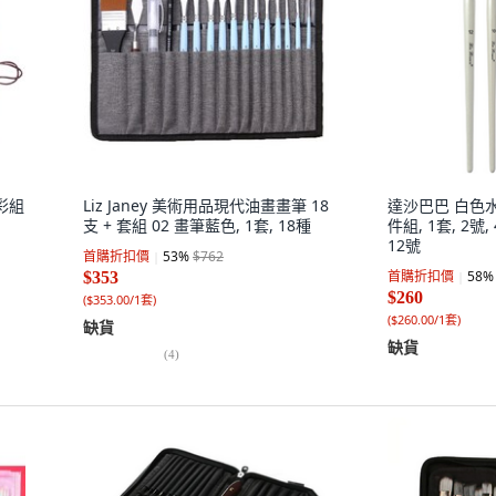
水彩組
Liz Janey 美術用品現代油畫畫筆 18
達沙巴巴 白色水
支 + 套組 02 畫筆藍色, 1套, 18種
件組, 1套, 2號, 
12號
首購折扣價
53
%
$762
首購折扣價
58
%
$353
$260
(
$353.00/1套
)
(
$260.00/1套
)
缺貨
缺貨
(
4
)