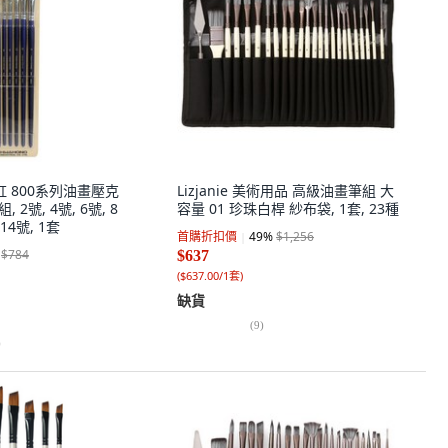
虹 800系列油畫壓克
Lizjanie 美術用品 高級油畫筆組 大
 2號, 4號, 6號, 8
容量 01 珍珠白桿 紗布袋, 1套, 23種
 14號, 1套
首購折扣價
49
%
$1,256
$784
$637
(
$637.00/1套
)
缺貨
(
9
)
)