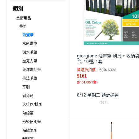
類別
美術用品
畫筆
油畫筆
水彩畫筆
儲水毛筆
giorgione 油畫筆 刷具 + 收納
壓克力筆
合, 10種, 1套
東洋畫毛筆
首購折扣價
50
%
$326
$161
書法毛筆
(
$161.00/1套
)
平刷
8/12 星期三
預計送達
斜角刷
(
567
)
大排刷/排刷
勾線筆
形染拓刷筆
海綿筆刷