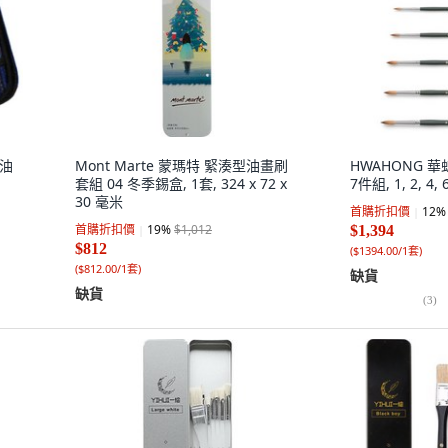
酸油
Mont Marte 蒙瑪特 緊湊型油畫刷
HWAHONG 華
套組 04 冬季錫盒, 1套, 324 x 72 x
7件組, 1, 2, 4, 6
30 毫米
首購折扣價
12
%
首購折扣價
19
%
$1,012
$1,394
$812
(
$1394.00/1套
)
(
$812.00/1套
)
缺貨
缺貨
(
3
)