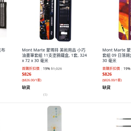
灰布
Mont Marte 蒙瑪特 美術用品 小巧
Mont Mart
油畫筆套組 11支塗鴉鐵盒, 1套, 324
套組 09 日落錫盒, 
x 72 x 30 毫米
30 毫米
首購折扣價
19
%
$1,026
首購折扣價
19
%
$826
$826
(
$826.00/1套
)
(
$826.00/1套
)
缺貨
缺貨
(
1
)