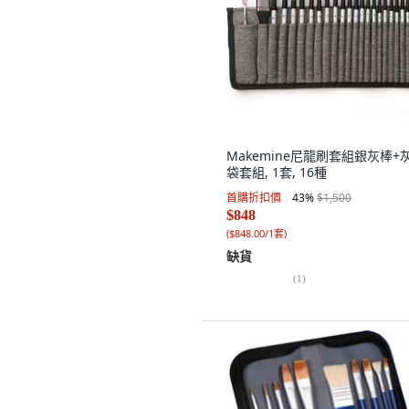
Makemine尼龍刷套組銀灰棒+
袋套組, 1套, 16種
首購折扣價
43
%
$1,500
$848
(
$848.00/1套
)
缺貨
(
1
)