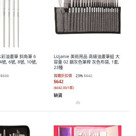
彩油畫筆 斜角筆 6
Lizjanie 美術用品 高級油畫筆組 大
4號, 6號, 8號, 10號,
容量 02 銀灰色筆桿 灰色布袋, 1套,
23種
$630
首購折扣價
23
%
$842
$642
(
$642.00/1套
)
缺貨
(
8
)