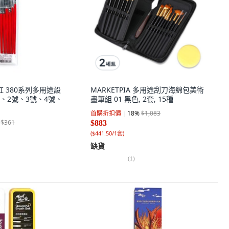
虹 380系列多用途設
MARKETPIA 多用途刮刀海綿包美術
1號、2號、3號、4號、
畫筆組 01 黑色, 2套, 15種
首購折扣價
18
%
$1,083
$361
$883
(
$441.50/1套
)
缺貨
(
1
)