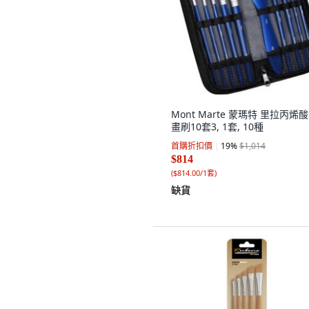
Mont Marte 蒙瑪特 里拉丙烯
畫刷10套3, 1套, 10種
首購折扣價
19
%
$1,014
$814
(
$814.00/1套
)
缺貨