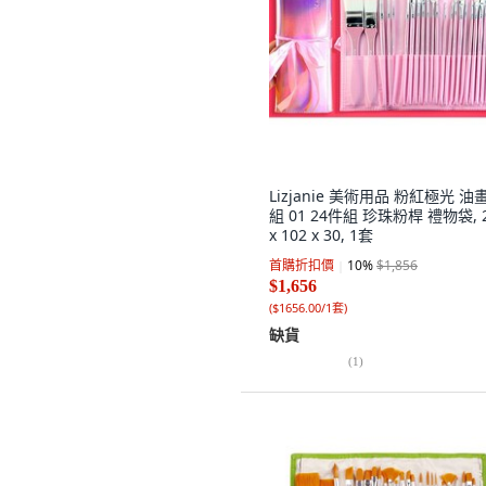
Lizjanie 美術用品 粉紅極光 油
組 01 24件組 珍珠粉桿 禮物袋, 
x 102 x 30, 1套
首購折扣價
10
%
$1,856
$1,656
(
$1656.00/1套
)
缺貨
(
1
)