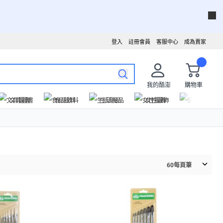
登入
註冊會員
客服中心
成為賣家
我的酷澎
購物車
文具圖書
食品飲料
生活用品
女性服飾
運動戶外
60
每頁筆