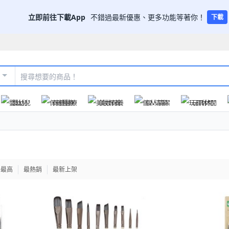
立即前往下載App
不錯過最新優惠、更多功能等著你！
下載
嬰幼兒
保健醫療
美妝保養
個人清潔
玩具休閒
格最高
最熱銷
最新上架