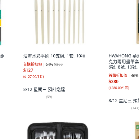
袋組
油畫水彩平刷 10支組, 1套, 10種
HWAHONG 華
克力兩用畫筆套組 
首購折扣價
64
%
$360
6號, 8號, 10號,
$127
首購折扣價
46
%
(
$127.00/1套
)
$280
(
$280.00/1套
)
8/12 星期三
預計送達
(
59
)
8/12 星期三
預
(
143