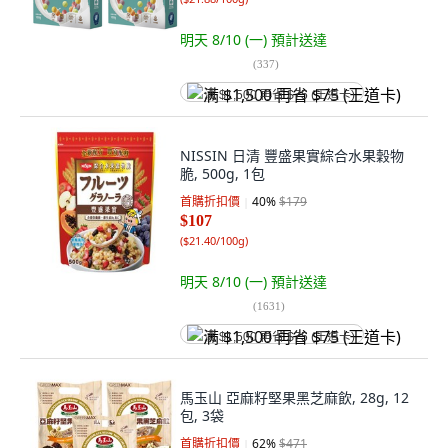
明天 8/10 (一)
預計送達
(
337
)
满 $1,500 再省 $75 (王道卡)
NISSIN 日清 豐盛果實綜合水果穀物
脆, 500g, 1包
首購折扣價
40
%
$179
$107
(
$21.40/100g
)
明天 8/10 (一)
預計送達
(
1631
)
满 $1,500 再省 $75 (王道卡)
馬玉山 亞麻籽堅果黑芝麻飲, 28g, 12
包, 3袋
首購折扣價
62
%
$471