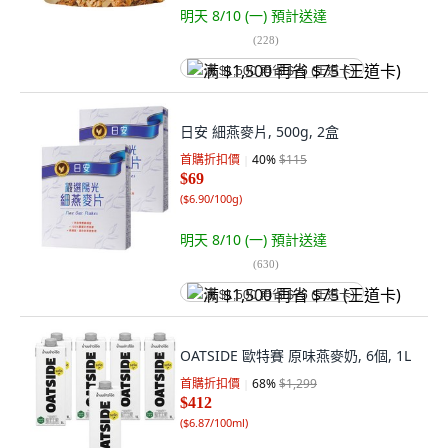
明天 8/10 (一)
預計送達
(
228
)
满 $1,500 再省 $75 (王道卡)
日安 細燕麥片, 500g, 2盒
首購折扣價
40
%
$115
$69
(
$6.90/100g
)
明天 8/10 (一)
預計送達
(
630
)
满 $1,500 再省 $75 (王道卡)
OATSIDE 歐特賽 原味燕麥奶, 6個, 1L
首購折扣價
68
%
$1,299
$412
(
$6.87/100ml
)