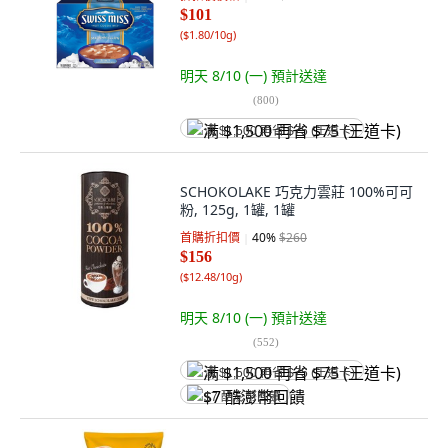
$101
(
$1.80/10g
)
明天 8/10 (一)
預計送達
(
800
)
满 $1,500 再省 $75 (王道卡)
SCHOKOLAKE 巧克力雲莊 100%可可
粉, 125g, 1罐, 1罐
首購折扣價
40
%
$260
$156
(
$12.48/10g
)
明天 8/10 (一)
預計送達
(
552
)
满 $1,500 再省 $75 (王道卡)
$7 酷澎幣回饋