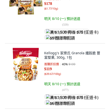
$178
(
$1.77/10g
)
明天 8/10 (一)
預計送達
(
320
)
满 $1,500 再省 $75 (王道卡)
$9 酷澎幣回饋
Kellogg's 家樂氏 Granola 纖穀脆 豐
富堅果, 300g, 1包
首購折扣價
40
%
$199
$119
(
$39.67/100g
)
明天 8/10 (一)
預計送達
(
477
)
满 $1,500 再省 $75 (王道卡)
$6 酷澎幣回饋