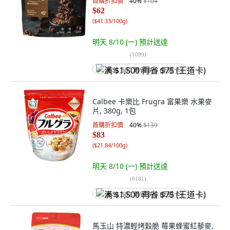
首購折扣價
40
%
$104
$62
(
$41.33/100g
)
明天 8/10 (一)
預計送達
(
1099
)
满 $1,500 再省 $75 (王道卡)
Calbee 卡樂比 Frugra 富果樂 水果麥
片, 380g, 1包
首購折扣價
40
%
$139
$83
(
$21.84/100g
)
明天 8/10 (一)
預計送達
(
6181
)
满 $1,500 再省 $75 (王道卡)
馬玉山 特濃輕烤穀脆 莓果蜂蜜紅藜麥,