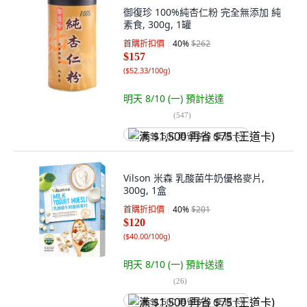
御復珍 100%純杏仁粉 完全無添加 純
素食, 300g, 1罐
首購折扣價
40
%
$262
$157
(
$52.33/100g
)
明天 8/10 (一)
預計送達
(
547
)
满 $1,500 再省 $75 (王道卡)
Vilson 米森 乳酸菌牛奶優格麥片,
300g, 1盒
首購折扣價
40
%
$201
$120
(
$40.00/100g
)
明天 8/10 (一)
預計送達
(
26
)
满 $1,500 再省 $75 (王道卡)