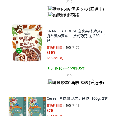
(
155
)
满 $1,500 再省 $75 (王道卡)
$3 酷澎幣回饋
GRANOLA HOUSE 宴麥森林 脆米花
脆萃纖燕麥穀片 法式巧克力, 250g, 1
包
首購折扣價
40
%
$175
$105
(
$42.00/100g
)
明天 8/10 (一)
預計送達
(
147
)
满 $1,500 再省 $75 (王道卡)
Cerear 喜瑞爾 活力五彩球, 160g, 2盒
首購折扣價
40
%
$118
$70
(
$21.88/100g
)