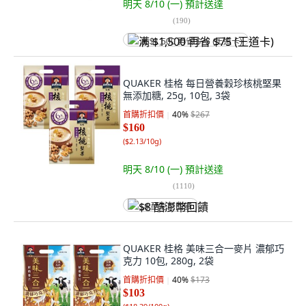
明天 8/10 (一)
預計送達
(
190
)
满 $1,500 再省 $75 (王道卡)
QUAKER 桂格 每日營養穀珍核桃堅果
無添加糖, 25g, 10包, 3袋
首購折扣價
40
%
$267
$160
(
$2.13/10g
)
明天 8/10 (一)
預計送達
(
1110
)
$8 酷澎幣回饋
QUAKER 桂格 美味三合一麥片 濃郁巧
克力 10包, 280g, 2袋
首購折扣價
40
%
$173
$103