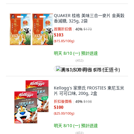
QUAKER 桂格 美味三合一麥片 金黃穀
香減糖, 325g, 2袋
首購折扣價
40
%
$173
$103
(
$15.85/100g
)
明天 8/10 (一)
預計送達
(
452
)
满 $1,500 再省 $75 (王道卡)
Kellogg's 家樂氏 FROSTIES 東尼玉米
片 可可口味, 200g, 2盒
折扣後價格
49
%
$198
$100
(
$25.00/100g
)
明天 8/10 (一)
預計送達
(
451
)