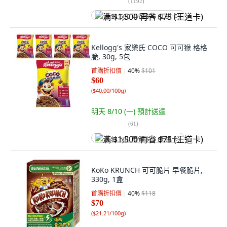
(
1192
)
满 $1,500 再省 $75 (王道卡)
Kellogg's 家樂氏 COCO 可可猴 格格
脆, 30g, 5包
首購折扣價
40
%
$101
$60
(
$40.00/100g
)
明天 8/10 (一)
預計送達
(
61
)
满 $1,500 再省 $75 (王道卡)
KoKo KRUNCH 可可脆片 早餐脆片,
330g, 1盒
首購折扣價
40
%
$118
$70
(
$21.21/100g
)