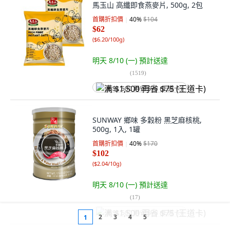
馬玉山 高纖即食燕麥片, 500g, 2包
首購折扣價
40
%
$104
$62
(
$6.20/100g
)
明天 8/10 (一)
預計送達
(
1519
)
满 $1,500 再省 $75 (王道卡)
SUNWAY 鄉味 多穀粉 黑芝麻核桃,
500g, 1入, 1罐
首購折扣價
40
%
$170
$102
(
$2.04/10g
)
明天 8/10 (一)
預計送達
(
17
)
满 $1,500 再省 $75 (王道卡)
2
3
4
5
1