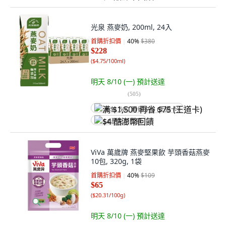
光泉 燕麥奶, 200ml, 24入
首購折扣價
40
%
$380
$228
(
$4.75/100ml
)
明天 8/10 (一)
預計送達
(
505
)
满 $1,500 再省 $75 (王道卡)
$4 酷澎幣回饋
ViVa 萬歲牌 燕麥堅果飲 芋頭香菇燕麥
10包, 320g, 1袋
首購折扣價
40
%
$109
$65
(
$20.31/100g
)
明天 8/10 (一)
預計送達