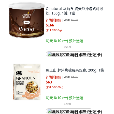
O'natural 歐納丘 純天然沖泡式可可
粉, 150g, 1罐, 1罐
首購折扣價
40
%
$278
$166
(
$11.07/10g
)
明天 8/10 (一)
預計送達
(
682
)
满 $1,500 再省 $75 (王道卡)
馬玉山 輕烤焦糖莓果穀脆, 200g, 1袋
首購折扣價
40
%
$105
$63
(
$31.50/100g
)
明天 8/10 (一)
預計送達
(
260
)
满 $1,500 再省 $75 (王道卡)