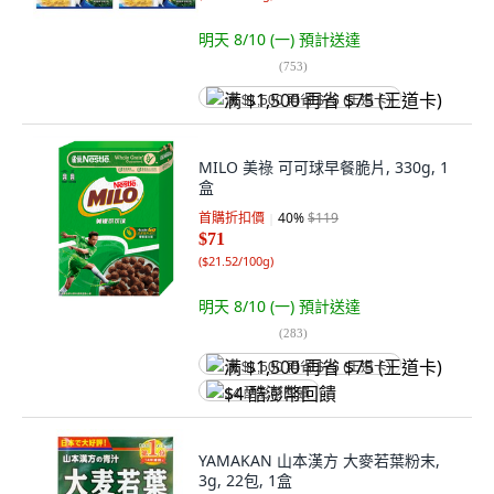
明天 8/10 (一)
預計送達
(
753
)
满 $1,500 再省 $75 (王道卡)
MILO 美祿 可可球早餐脆片, 330g, 1
盒
首購折扣價
40
%
$119
$71
(
$21.52/100g
)
明天 8/10 (一)
預計送達
(
283
)
满 $1,500 再省 $75 (王道卡)
$4 酷澎幣回饋
YAMAKAN 山本漢方 大麥若葉粉末,
3g, 22包, 1盒