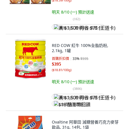
(
$18.39/100g
)
明天 8/10 (一)
預計送達
(
162
)
满 $1,500 再省 $75 (王道卡)
RED COW 紅牛 100%全脂奶粉,
2.1kg, 1罐
首購折扣價
33
%
$595
$395
(
$18.81/100g
)
明天 8/10 (一)
預計送達
(
3806
)
满 $1,500 再省 $75 (王道卡)
$18 酷澎幣回饋
Ovaltine 阿華田 減糖營養巧克力麥芽
飲品, 31g, 14包, 1袋