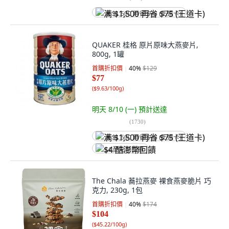
满 $1,500 再省 $75 (王道卡)
QUAKER 桂格 原片原味大燕麥片,
800g, 1罐
首購折扣價
40
%
$129
$77
(
$9.63/100g
)
明天 8/10 (一)
預計送達
(
1730
)
满 $1,500 再省 $75 (王道卡)
$4 酷澎幣回饋
The Chala 蕎拉燕麥 裸食燕麥脆片 巧
克力, 230g, 1包
首購折扣價
40
%
$174
$104
(
$45.22/100g
)