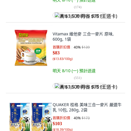
(
174
)
满 $1,500 再省 $75 (王道卡)
Vitamax 維他麥 三合一麥片 原味,
600g, 1袋
首購折扣價
40
%
$139
$83
(
$13.83/100g
)
明天 8/10 (一)
預計送達
(
551
)
满 $1,500 再省 $75 (王道卡)
QUAKER 桂格 美味三合一麥片 嚴選牛
乳 10包, 280g, 2袋
首購折扣價
40
%
$173
$103
(
$18.39/100g
)