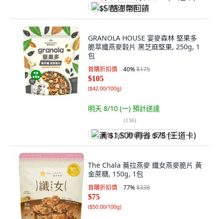
$5 酷澎幣回饋
GRANOLA HOUSE 宴麥森林 堅果多
脆萃纖燕麥穀片 黑芝麻堅果, 250g, 1
包
首購折扣價
40
%
$175
$105
(
$42.00/100g
)
明天 8/10 (一)
預計送達
(
136
)
满 $1,500 再省 $75 (王道卡)
The Chala 蕎拉燕麥 纖女燕麥脆片 黃
金蔗糖, 150g, 1包
首購折扣價
77
%
$338
$75
(
$50.00/100g
)