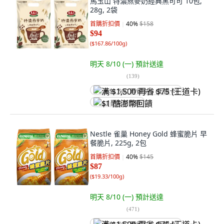
馬玉山 特濃燕麥奶經典黑可可 10包,
28g, 2袋
首購折扣價
40
%
$158
$94
(
$167.86/100g
)
明天 8/10 (一)
預計送達
(
139
)
满 $1,500 再省 $75 (王道卡)
$1 酷澎幣回饋
Nestle 雀巢 Honey Gold 蜂蜜脆片 早
餐脆片, 225g, 2包
首購折扣價
40
%
$145
$87
(
$19.33/100g
)
明天 8/10 (一)
預計送達
(
471
)