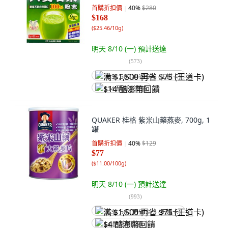
首購折扣價
40
%
$280
$168
(
$25.46/10g
)
明天 8/10 (一)
預計送達
(
573
)
满 $1,500 再省 $75 (王道卡)
$14 酷澎幣回饋
QUAKER 桂格 紫米山藥燕麥, 700g, 1
罐
首購折扣價
40
%
$129
$77
(
$11.00/100g
)
明天 8/10 (一)
預計送達
(
993
)
满 $1,500 再省 $75 (王道卡)
$4 酷澎幣回饋