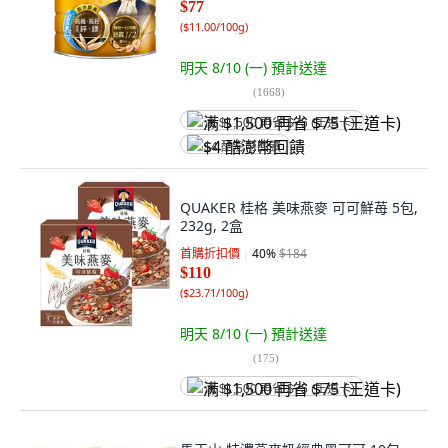
$77
(
$11.00/100g
)
明天 8/10 (一)
預計送達
(
1668
)
满 $1,500 再省 $75 (王道卡)
$4 酷澎幣回饋
QUAKER 桂格 美味燕麥 可可鮮苺 5包,
232g, 2盒
首購折扣價
40
%
$184
$110
(
$23.71/100g
)
明天 8/10 (一)
預計送達
(
175
)
满 $1,500 再省 $75 (王道卡)