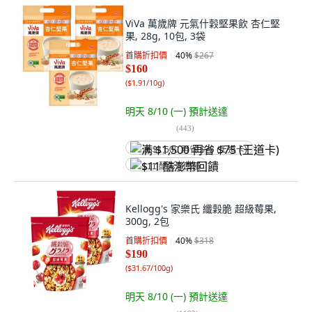
ViVa 萬歲牌 元氣什穀堅果飲 杏仁堅
果, 28g, 10包, 3袋
首購折扣價
40
%
$267
$160
(
$1.91/10g
)
明天 8/10 (一)
預計送達
(
443
)
满 $1,500 再省 $75 (王道卡)
$11 酷澎幣回饋
Kellogg's 家樂氏 纖穀脆 超級莓果,
300g, 2包
首購折扣價
40
%
$318
$190
(
$31.67/100g
)
明天 8/10 (一)
預計送達