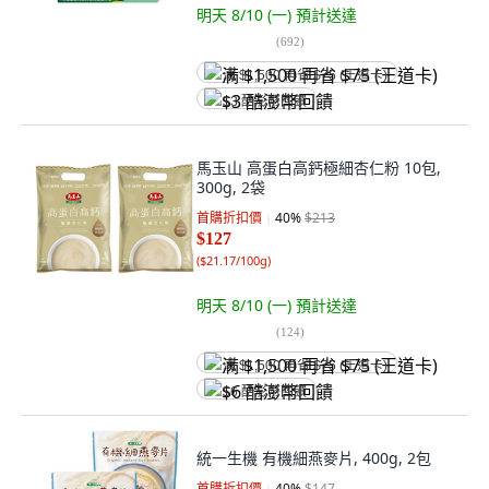
明天 8/10 (一)
預計送達
(
692
)
满 $1,500 再省 $75 (王道卡)
$3 酷澎幣回饋
馬玉山 高蛋白高鈣極細杏仁粉 10包,
300g, 2袋
首購折扣價
40
%
$213
$127
(
$21.17/100g
)
明天 8/10 (一)
預計送達
(
124
)
满 $1,500 再省 $75 (王道卡)
$6 酷澎幣回饋
統一生機 有機細燕麥片, 400g, 2包
首購折扣價
40
%
$147