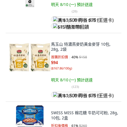
明天 8/10 (一)
預計送達
(
20
)
满 $1,500 再省 $75 (王道卡)
$15 酷澎幣回饋
馬玉山 特濃燕麥奶黃金麥芽 10包,
28g, 2袋
首購折扣價
40
%
$158
$94
(
$167.86/100g
)
明天 8/10 (一)
預計送達
(
123
)
满 $1,500 再省 $75 (王道卡)
SWISS MISS 棉花糖 牛奶可可粉, 28g,
10包, 2盒
折扣後價格
61
%
$260