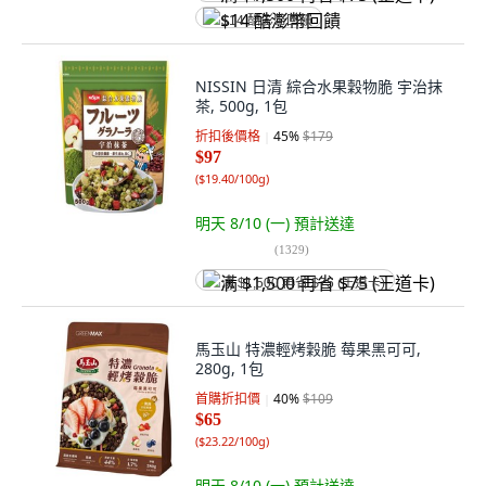
$14 酷澎幣回饋
NISSIN 日清 綜合水果穀物脆 宇治抹
茶, 500g, 1包
折扣後價格
45
%
$179
$97
(
$19.40/100g
)
明天 8/10 (一)
預計送達
(
1329
)
满 $1,500 再省 $75 (王道卡)
馬玉山 特濃輕烤穀脆 莓果黑可可,
280g, 1包
首購折扣價
40
%
$109
$65
(
$23.22/100g
)
明天 8/10 (一)
預計送達