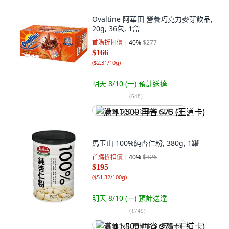
Ovaltine 阿華田 營養巧克力麥芽飲品,
20g, 36包, 1盒
首購折扣價
40
%
$277
$166
(
$2.31/10g
)
明天 8/10 (一)
預計送達
(
648
)
满 $1,500 再省 $75 (王道卡)
馬玉山 100%純杏仁粉, 380g, 1罐
首購折扣價
40
%
$326
$195
(
$51.32/100g
)
明天 8/10 (一)
預計送達
(
1749
)
满 $1,500 再省 $75 (王道卡)