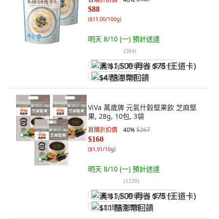
$88
(
$11.00/100g
)
明天 8/10 (一)
預計送達
(
364
)
满 $1,500 再省 $75 (王道卡)
$4 酷澎幣回饋
ViVa 萬歲牌 元氣什穀堅果飲 芝麻堅
果, 28g, 10包, 3袋
首購折扣價
40
%
$267
$160
(
$1.91/10g
)
明天 8/10 (一)
預計送達
(
1239
)
满 $1,500 再省 $75 (王道卡)
$11 酷澎幣回饋