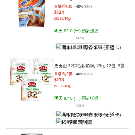
首購折扣價
40
%
$208
$124
(
$2.86/10g
)
明天 8/10 (一)
預計送達
(
425
)
满 $1,500 再省 $75 (王道卡)
馬玉山 32綜合穀類粉, 25g, 12包, 3袋
首購折扣價
40
%
$297
$178
(
$1.98/10g
)
明天 8/10 (一)
預計送達
(
624
)
满 $1,500 再省 $75 (王道卡)
$9 酷澎幣回饋