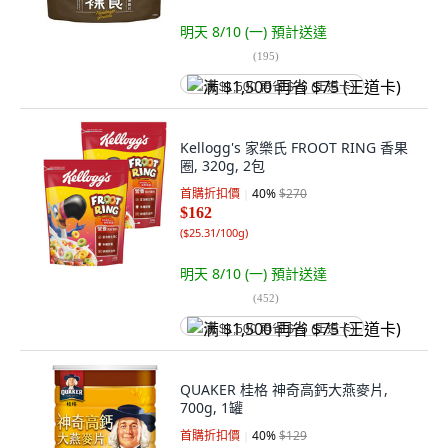
明天 8/10 (一)
預計送達
(
195
)
满 $1,500 再省 $75 (王道卡)
Kellogg's 家樂氏 FROOT RING 香果
圈, 320g, 2包
首購折扣價
40
%
$270
$162
(
$25.31/100g
)
明天 8/10 (一)
預計送達
(
452
)
满 $1,500 再省 $75 (王道卡)
QUAKER 桂格 神奇高鈣大燕麥片,
700g, 1罐
首購折扣價
40
%
$129