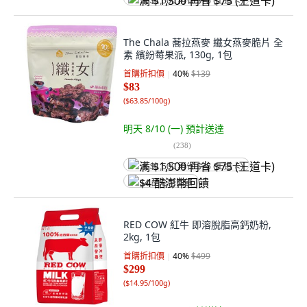
满 $1,500 再省 $75 (王道卡)
The Chala 蕎拉燕麥 纖女燕麥脆片 全
素 繽紛莓果派, 130g, 1包
首購折扣價
40
%
$139
$83
(
$63.85/100g
)
明天 8/10 (一)
預計送達
(
238
)
满 $1,500 再省 $75 (王道卡)
$4 酷澎幣回饋
RED COW 紅牛 即溶脫脂高鈣奶粉,
2kg, 1包
首購折扣價
40
%
$499
$299
(
$14.95/100g
)