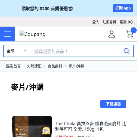
領取您的
$200
首購優惠卷!
打開 App
登入
註冊會員
客服中心
全部
酷澎首頁
火箭速配
食品飲料
麥片/沖調
麥片/沖調
篩選器
The Chala 蕎拉燕麥 纖食燕麥脆片 比
利時可可 全素, 150g, 1包