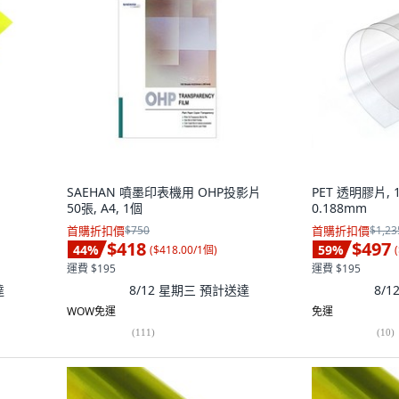
SAEHAN 噴墨印表機用 OHP投影片
PET 透明膠片, 1
50張, A4, 1個
0.188mm
首購折扣價
$750
首購折扣價
$1,23
$418
$497
44
%
59
%
(
$418.00/1個
)
(
運費 $195
運費 $195
達
8/12 星期三
預計送達
8/
WOW免運
免運
(
111
)
(
10
)