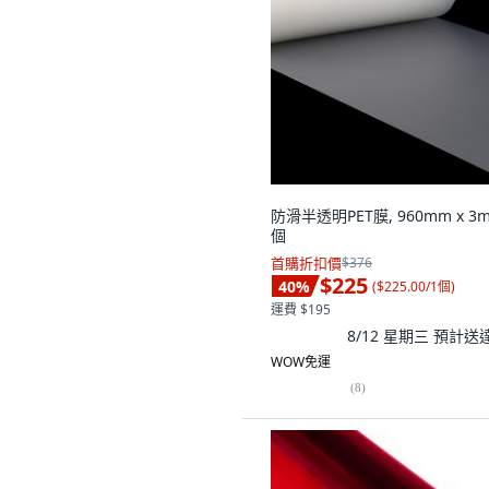
防滑半透明PET膜, 960mm x 3m,
個
首購折扣價
$376
$225
40
%
(
$225.00/1個
)
運費 $195
8/12 星期三
預計送
WOW免運
(
8
)