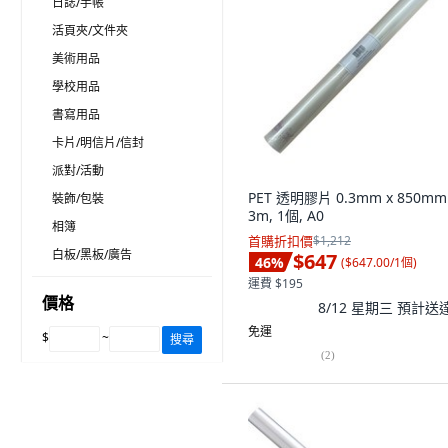
日誌/手帳
活頁夾/文件夾
美術用品
學校用品
書寫用品
卡片/明信片/信封
派對/活動
PET 透明膠片 0.3mm x 850mm
裝飾/包裝
3m, 1個, A0
相簿
首購折扣價
$1,212
白板/黑板/廣告
$647
46
%
(
$647.00/1個
)
運費 $195
價格
8/12 星期三
預計送
免運
$
~
搜尋
(
2
)