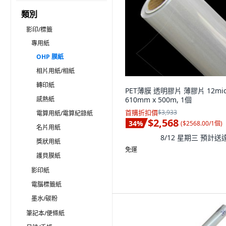
類別
影印/標籤
專用紙
OHP 膜紙
相片用紙/相紙
轉印紙
PET薄膜 透明膠片 薄膠片 12mi
感熱紙
610mm x 500m, 1個
首購折扣價
$3,933
電算用紙/電算紀錄紙
$2,568
34
%
(
$2568.00/1個
)
名片用紙
8/12 星期三
預計送
獎狀用紙
免運
護貝膜紙
影印紙
電腦標籤紙
墨水/碳粉
筆記本/便條紙