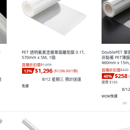
c
PET 透明氟素塗層單面離型膜 0.1T,
DoublePET
570mm x 5M, 1個
非黏著 PET薄膜 
460mm x 15m
首購折扣價
$1,496
$1,296
首購折扣價
$430
13
%
(
$1296.00/1個
)
$258
40
%
(
達
8/12 星期三
預計送達
運費 $195
免運
8/
WOW免運
(
8
)