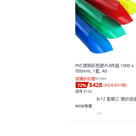
PVC透明彩色膠片4件組 1000 x
950mm, 1套, A0
首購折扣價
$1,555
$428
72
%
(
$428.00/1個
)
運費 $195
8/12 星期三
預計送
WOW免運
(
2
)