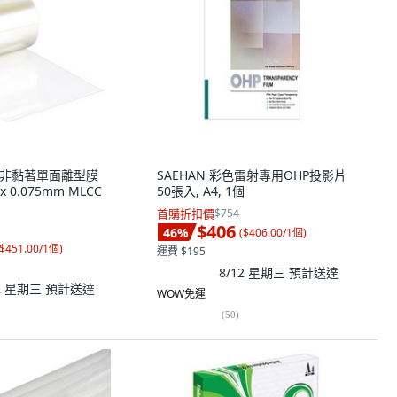
 矽膠非黏著單面離型膜
SAEHAN 彩色雷射專用OHP投影片
 x 0.075mm MLCC
50張入, A4, 1個
首購折扣價
$754
$406
46
%
(
$406.00/1個
)
$451.00/1個
)
運費 $195
8/12 星期三
預計送達
12 星期三
預計送達
WOW免運
(
50
)