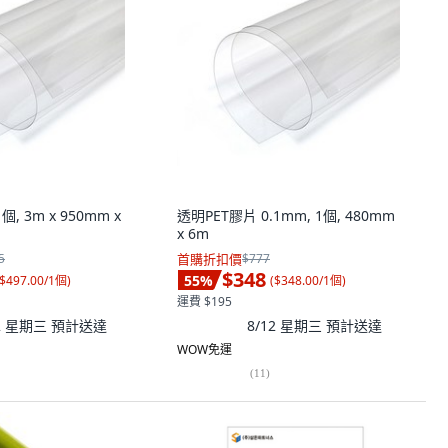
個, 3m x 950mm x
透明PET膠片 0.1mm, 1個, 480mm
x 6m
5
首購折扣價
$777
$348
55
%
$497.00/1個
)
(
$348.00/1個
)
運費 $195
12 星期三
預計送達
8/12 星期三
預計送達
WOW免運
(
11
)