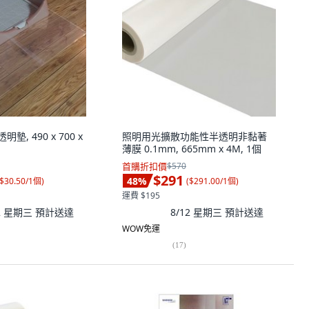
墊, 490 x 700 x
照明用光擴散功能性半透明非黏著
薄膜 0.1mm, 665mm x 4M, 1個
首購折扣價
$570
$291
48
%
$30.50/1個
)
(
$291.00/1個
)
運費 $195
12 星期三
預計送達
8/12 星期三
預計送達
WOW免運
(
17
)