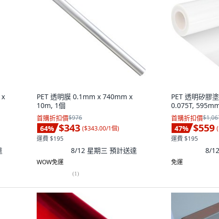
 x
PET 透明膜 0.1mm x 740mm x
PET 透明矽膠
10m, 1個
0.075T, 595m
首購折扣價
$976
首購折扣價
$1,06
$343
$559
64
%
47
%
(
$343.00/1個
)
(
運費 $195
運費 $195
達
8/12 星期三
預計送達
8/
WOW免運
免運
(
1
)