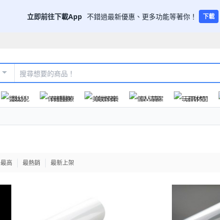
立即前往下載App
不錯過最新優惠、更多功能等著你！
下載
嬰幼兒
保健醫療
美妝保養
個人清潔
玩具休閒
格最高
最熱銷
最新上架