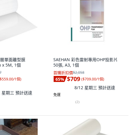
塗層單面離型膜
SAEHAN 彩色雷射專用OHP投影片
m x 5M, 1個
50張, A3, 1個
7
首購折扣價
$2,058
$709
65
%
$559.00/1個
)
(
$709.00/1個
)
8/12 星期三
預計送達
12 星期三
預計送達
免運
(
2
)