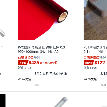
mm
PVC薄膜 厚玻璃紙 透明紅色 0.3T
PET薄膜防滑半透明
950x1000mm 3張, 1個, A0
0.1 mm, 4個
首購折扣價
$991
首購折扣價
$366
$485
$122
51
%
66
%
(
$485.00/1個
)
(
運費 $195
運費 $195
達
8/12 星期三
預計送達
8/
WOW免運
WOW免運
(
8
)
(
12
)