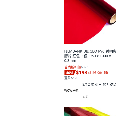
FILMBANK UBIGEO PVC 透明
膠片 紅色, 1個, 950 x 1000 x
0.3mm
首購折扣價
$323
$193
40
%
(
$193.00/1個
)
運費 $195
8/12 星期三
預計送
WOW免運
(
12
)