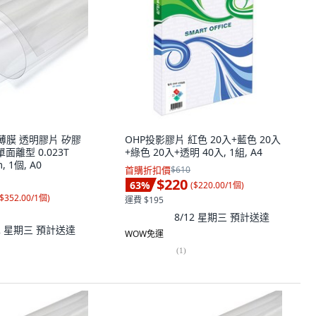
PET薄膜 透明膠片 矽膠
OHP投影膠片 紅色 20入+藍色 20入
面離型 0.023T
+綠色 20入+透明 40入, 1組, A4
, 1個, A0
首購折扣價
$610
$220
63
%
(
$220.00/1個
)
$352.00/1個
)
運費 $195
8/12 星期三
預計送達
12 星期三
預計送達
WOW免運
(
1
)