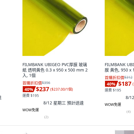
FILMBANK UBIGEO PVC厚膜 玻璃
FILMBANK U
紙 透明黃色 0.3 x 950 x 500 mm 2
膜 黃色, 950 x 
入, 1個
首購折扣價
$312
$187
首購折扣價
$396
40
%
(
$237
40
%
(
$237.00/1個
)
運費 $195
運費 $195
達
8/
8/12 星期三
預計送達
WOW免運
WOW免運
(
4
)
(
2
)