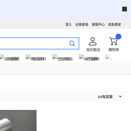
登入
註冊會員
客服中心
成為賣家
我的酷澎
購物車
文具圖書
食品飲料
生活用品
女性服飾
運動戶外
60
每頁筆