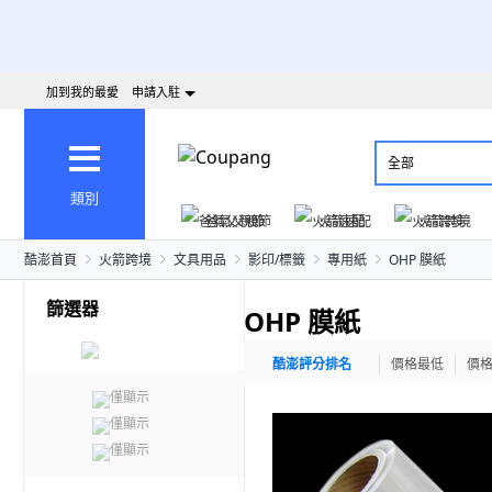
加到我的最愛
申請入駐
全部
類別
爸氣父親節
火箭速配
火箭跨境
酷澎首頁
火箭跨境
文具用品
影印/標籤
專用紙
OHP 膜紙
篩選器
OHP 膜紙
酷澎評分排名
價格最低
價
僅顯示
僅顯示
僅顯示