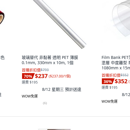
彩色
玻璃替代 非黏著 透明 PET 薄膜
Film Bank 
0.1mm, 330mm x 10m, 1個
塗層 中度離型 單
1080mm x 15m
首購折扣價
$793
$237
首購折扣價
$552
70
%
(
$237.00/1個
)
$352
36
%
(
運費 $195
運費 $195
8/12 星期三
預計送達
達
8/
WOW免運
WOW免運
(
6
)