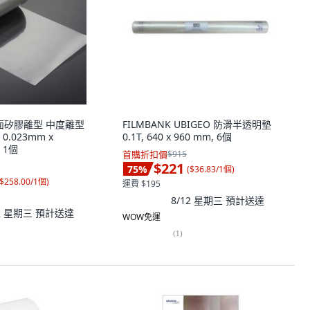
 單面矽膠離型 中度離型
FILMBANK UBIGEO 防滑半透明墊
0.023mm x
0.1T, 640 x 960 mm, 6個
, 1個
首購折扣價
$915
$221
75
%
(
$36.83/1個
)
$258.00/1個
)
運費 $195
8/12 星期三
預計送達
12 星期三
預計送達
WOW免運
(
1
)