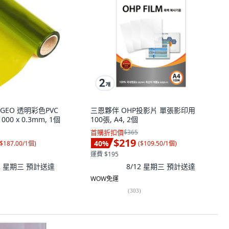
BIGEO 透明彩色PVC
三恩夥伴 OHP投影片 單張影印用
1000 x 0.3mm, 1個
100張, A4, 2個
首購折扣價
$365
$219
40
%
$187.00/1個
)
(
$109.50/1個
)
運費 $195
12 星期三
預計送達
8/12 星期三
預計送達
WOW免運
(
303
)