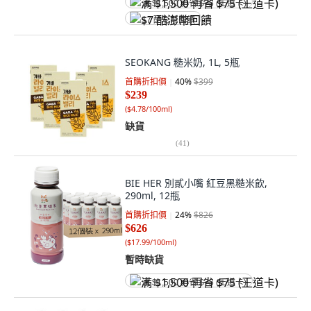
满 $1,500 再省 $75 (王道卡)
$7 酷澎幣回饋
SEOKANG 糙米奶, 1L, 5瓶
首購折扣價
40
%
$399
$239
(
$4.78/100ml
)
缺貨
(
41
)
BIE HER 別貳小嘴 紅豆黑糙米飲,
290ml, 12瓶
首購折扣價
24
%
$826
$626
(
$17.99/100ml
)
暫時缺貨
满 $1,500 再省 $75 (王道卡)