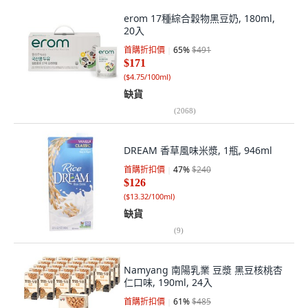
erom 17種綜合穀物黑豆奶, 180ml,
20入
首購折扣價
65
%
$491
$171
(
$4.75/100ml
)
缺貨
(
2068
)
DREAM 香草風味米漿, 1瓶, 946ml
首購折扣價
47
%
$240
$126
(
$13.32/100ml
)
缺貨
(
9
)
Namyang 南陽乳業 豆漿 黑豆核桃杏
仁口味, 190ml, 24入
首購折扣價
61
%
$485