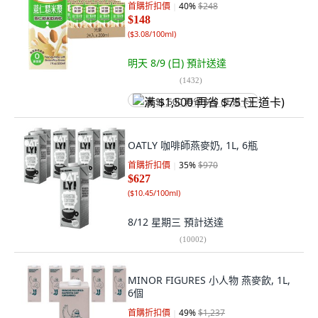
首購折扣價
40
%
$248
$148
(
$3.08/100ml
)
明天 8/9 (日)
預計送達
(
1432
)
满 $1,500 再省 $75 (王道卡)
OATLY 咖啡師燕麥奶, 1L, 6瓶
首購折扣價
35
%
$970
$627
(
$10.45/100ml
)
8/12 星期三
預計送達
(
10002
)
MINOR FIGURES 小人物 燕麥飲, 1L,
6個
首購折扣價
49
%
$1,237