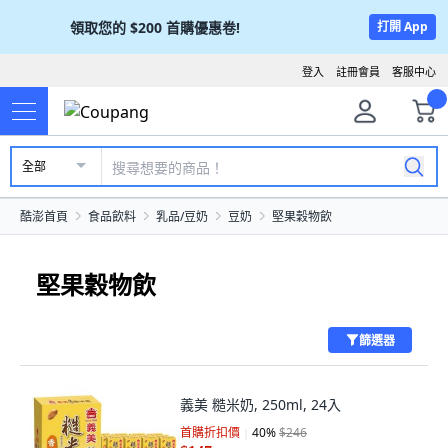
領取您的
$200
首購優惠卷!
打開 App
登入
註冊會員
客服中心
全部
酷澎首頁
食品飲料
乳品/豆奶
豆奶
堅果穀物飲
堅果穀物飲
篩選器
義美 糙米奶, 250ml, 24入
首購折扣價
40
%
$246