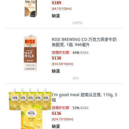
$189
(
$4.15/100ml
)
缺貨
(
1475
)
RISE BREWING CO 巧克力燕麥牛奶
無麩質, 1個, 946毫升
首購折扣價
44
%
$250
$138
(
$14.59/100ml
)
缺貨
(
11
)
I'm good meal 甜南瓜豆漿, 110g, 5
個
首購折扣價
53
%
$290
$136
(
$24.73/100ml
)
缺貨