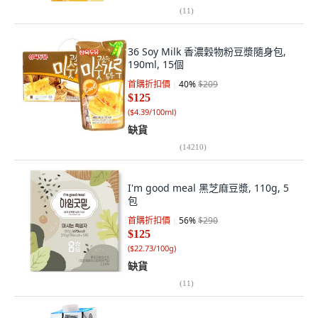
(
11
)
36 Soy Milk 香濃穀物粉豆漿隨身包,
190ml, 15個
首購折扣價
40
%
$209
$125
(
$4.39/100ml
)
缺貨
(
14210
)
I'm good meal 黑芝麻豆漿, 110g, 5
包
首購折扣價
56
%
$290
$125
(
$22.73/100g
)
缺貨
(
11
)