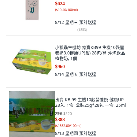
$624
(
$10.40/100ml
)
8/12 星期三
預計送達
(
1553
)
小瓢蟲生機坊 肯寶KB99 生機10穀營
養奶3.0健康UP(盒) 28包/盒 沖泡飲品
植物奶, 1個
$960
8/14 星期五
預計送達
肯寶 KB 99 生機10穀營養奶 健康UP
28入, 1盒, 盒裝25g*28包 一盒, 25ml
25
%
$520
$388
(
$1552.00/100ml
)
8/13 星期四
預計送達