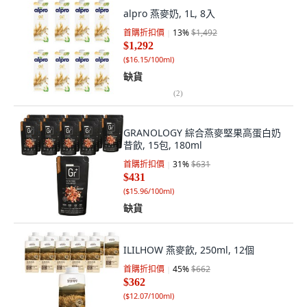
alpro 燕麥奶, 1L, 8入
首購折扣價
13
%
$1,492
$1,292
(
$16.15/100ml
)
缺貨
(
2
)
GRANOLOGY 綜合燕麥堅果高蛋白奶
昔飲, 15包, 180ml
首購折扣價
31
%
$631
$431
(
$15.96/100ml
)
缺貨
ILILHOW 燕麥飲, 250ml, 12個
首購折扣價
45
%
$662
$362
(
$12.07/100ml
)