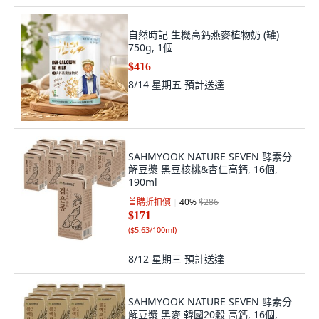
自然時記 生機高鈣燕麥植物奶 (罐)
750g, 1個
$416
8/14 星期五
預計送達
SAHMYOOK NATURE SEVEN 酵素分
解豆漿 黑豆核桃&杏仁高鈣, 16個,
190ml
首購折扣價
40
%
$286
$171
(
$5.63/100ml
)
8/12 星期三
預計送達
SAHMYOOK NATURE SEVEN 酵素分
解豆漿 黑麥 韓國20穀 高鈣, 16個,