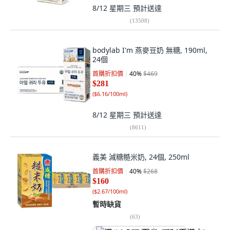
8/12 星期三
預計送達
(
13508
)
bodylab I'm 燕麥豆奶 無糖, 190ml,
24個
首購折扣價
40
%
$469
$281
(
$6.16/100ml
)
8/12 星期三
預計送達
(
8611
)
義美 減糖糙米奶, 24個, 250ml
首購折扣價
40
%
$268
$160
(
$2.67/100ml
)
暫時缺貨
(
63
)