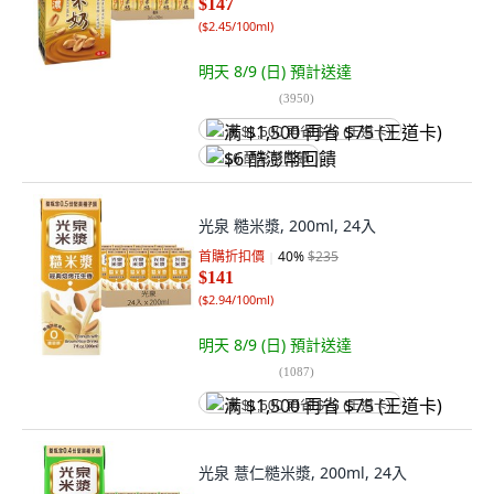
$147
(
$2.45/100ml
)
明天 8/9 (日)
預計送達
(
3950
)
满 $1,500 再省 $75 (王道卡)
$6 酷澎幣回饋
光泉 糙米漿, 200ml, 24入
首購折扣價
40
%
$235
$141
(
$2.94/100ml
)
明天 8/9 (日)
預計送達
(
1087
)
满 $1,500 再省 $75 (王道卡)
光泉 薏仁糙米漿, 200ml, 24入