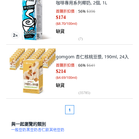
咖啡專用系列椰奶, 2個, 1L
首購折扣價
56
%
$396
$174
(
$8.70/100ml
)
缺貨
(
7
)
gomgom 杏仁核桃豆漿, 190ml, 24入
首購折扣價
66
%
$641
$214
(
$4.69/100ml
)
缺貨
(
35785
)
1
與一起瀏覽的類別
一般豆奶
黑豆奶
杏仁飲
其他豆奶