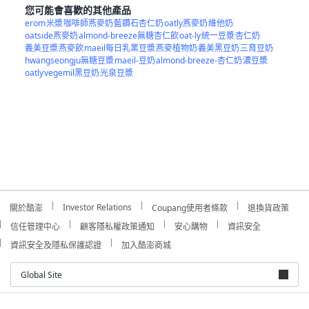
您可能會喜歡的其他產品
erom
米漿
咖啡師燕麥奶
藍鑽石杏仁奶
oatly燕麥奶
維他奶
oatside燕麥奶
almond-breeze無糖杏仁飲
oat-ly
統一豆漿
杏仁奶
義美豆漿
燕麥飲
maeil每日乳業豆漿
燕麥植物奶
義美黑豆奶
三育豆奶
hwangseongju無糖豆漿
maeil-豆奶
almond-breeze-杏仁奶
濃豆漿
oatly
vegemil黑豆奶
光泉豆漿
Investor Relations
關於酷澎
Coupang使用者條款
退換貨政策
信任管理中心
顧客隱私權政策通知
安心購物
資訊安全
資訊安全及隱私保護認證
加入酷澎商城
Global Site