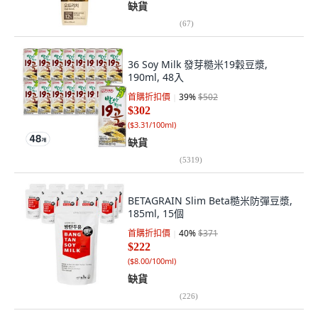
缺貨
(
67
)
36 Soy Milk 發芽糙米19穀豆漿,
190ml, 48入
首購折扣價
39
%
$502
$302
(
$3.31/100ml
)
缺貨
(
5319
)
BETAGRAIN Slim Beta糙米防彈豆漿,
185ml, 15個
首購折扣價
40
%
$371
$222
(
$8.00/100ml
)
缺貨
(
226
)