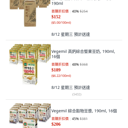
190ml
首購折扣價
40
%
$254
$152
(
$5.00/100ml
)
8/12 星期三
預計送達
Vegemil 高鈣綜合堅果豆奶, 190ml,
16個
首購折扣價
48
%
$368
$189
(
$6.22/100ml
)
8/12 星期三
預計送達
(
5432
)
Vegemil 綜合穀物豆漿, 190ml, 16個
首購折扣價
45
%
$381
$206