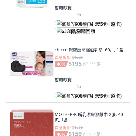
暫時缺貨
(
4
)
满 $1,500 再省 $75 (王道卡)
$13 酷澎幣回饋
chicco 親膚感防漏溢乳墊, 60片, 1盒
首購折扣價
$326
$195
40
%
(
$3.25/1張
)
暫時缺貨
(
1
)
满 $1,500 再省 $75 (王道卡)
MOTHER-K 哺乳潔膚濕紙巾 2張, 40
包, 1盒
首購折扣價
$266
$159
40
%
(
$3.98/1張
)