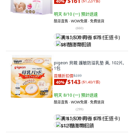
$161
40
%
(
$1.22/1張
)
明天 8/10 (一)
預計送達
酷澎直售 ∙ WOW免運 ∙ 免費退貨
(
660
)
满 $1,500 再省 $75 (王道卡)
$8 酷澎幣回饋
pigeon 貝親 護敏防溢乳墊 黃, 102片,
1包
首購折扣價
$239
$143
40
%
(
$1.40/1張
)
明天 8/10 (一)
預計送達
酷澎直售 ∙ WOW免運 ∙ 免費退貨
(
299
)
满 $1,500 再省 $75 (王道卡)
$12 酷澎幣回饋