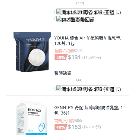
(
372
)
满 $1,500 再省 $75 (王道卡)
$12 酷澎幣回饋
YOUHA 優合 Air 沁氧瞬吸防溢乳墊,
120片, 1包
首購折扣價
$219
$131
40
%
(
$1.09/1張
)
暫時缺貨
(
44
)
满 $1,500 再省 $75 (王道卡)
GENNIE'S 奇妮 超薄瞬吸防溢乳墊, 1
包, 36片
首購折扣價
$255
$153
40
%
(
$4.25/1張
)