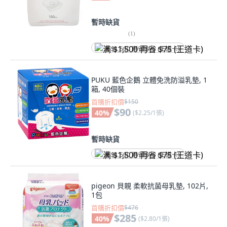
暫時缺貨
(
1
)
满 $1,500 再省 $75 (王道卡)
PUKU 藍色企鵝 立體免洗防溢乳墊, 1
箱, 40個裝
首購折扣價
$150
$90
40
%
(
$2.25/1張
)
暫時缺貨
满 $1,500 再省 $75 (王道卡)
pigeon 貝親 柔軟抗菌母乳墊, 102片,
1包
首購折扣價
$476
$285
40
%
(
$2.80/1張
)