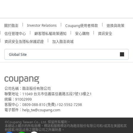
Investor Relations
關於酷澎
Coupang使用者條款
退換貨政策
信任管理中心
顧客隱私權政策通知
安心購物
資訊安全
資訊安全及隱私保護認證
加入酷澎商城
Global Site
公司名稱：酷澎股份有限公司
聯繫地址：11049 台北市信義區信義路五段7號13樓之1
統編：91002999
客服中心：0809-088-810 (免費) / 02-5592-7298
電子郵件：help_tw@coupang.com
©Coupang Taiwan Co., Ltd. 保留所有權利。
本網站上顯示的所有商標、標誌和服務標誌均為酷澎股份有限公司和/或其在美國和其
他國家/地區註冊之關聯公司之所屬財產。