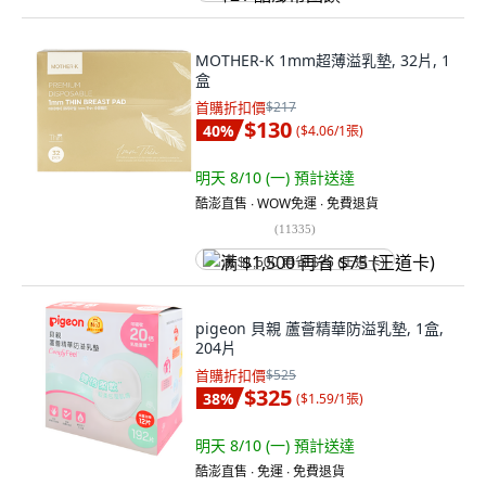
MOTHER-K 1mm超薄溢乳墊, 32片, 1
盒
首購折扣價
$217
$130
40
%
(
$4.06/1張
)
明天 8/10 (一)
預計送達
酷澎直售 ∙ WOW免運 ∙ 免費退貨
(
11335
)
满 $1,500 再省 $75 (王道卡)
pigeon 貝親 蘆薈精華防溢乳墊, 1盒,
204片
首購折扣價
$525
$325
38
%
(
$1.59/1張
)
明天 8/10 (一)
預計送達
酷澎直售 ∙ 免運 ∙ 免費退貨