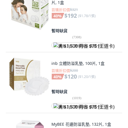
片, 1盒
首購折扣價
$321
$192
40
%
(
$1.78/1張
)
暫時缺貨
(
7308
)
满 $1,500 再省 $75 (王道卡)
inb 立體防溢乳墊, 100片, 1盒
首購折扣價
$200
$120
40
%
(
$1.20/1張
)
暫時缺貨
(
1019
)
满 $1,500 再省 $75 (王道卡)
MyBEE 花邊防溢乳墊, 132片, 1盒