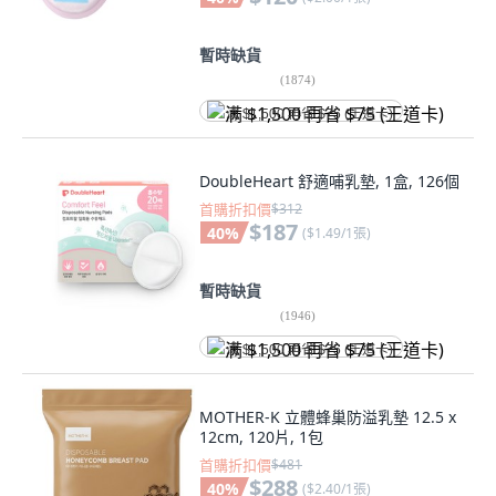
暫時缺貨
(
1874
)
满 $1,500 再省 $75 (王道卡)
DoubleHeart 舒適哺乳墊, 1盒, 126個
首購折扣價
$312
$187
40
%
(
$1.49/1張
)
暫時缺貨
(
1946
)
满 $1,500 再省 $75 (王道卡)
MOTHER-K 立體蜂巢防溢乳墊 12.5 x
12cm, 120片, 1包
首購折扣價
$481
$288
40
%
(
$2.40/1張
)