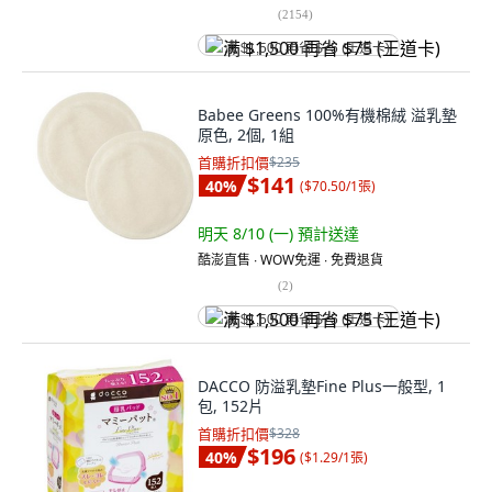
(
2154
)
满 $1,500 再省 $75 (王道卡)
Babee Greens 100%有機棉絨 溢乳墊
原色, 2個, 1組
首購折扣價
$235
$141
40
%
(
$70.50/1張
)
明天 8/10 (一)
預計送達
酷澎直售 ∙ WOW免運 ∙ 免費退貨
(
2
)
满 $1,500 再省 $75 (王道卡)
DACCO 防溢乳墊Fine Plus一般型, 1
包, 152片
首購折扣價
$328
$196
40
%
(
$1.29/1張
)