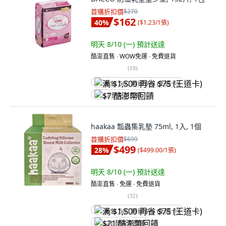
首購折扣價
$270
$162
40
%
(
$1.23/1張
)
明天 8/10 (一)
預計送達
酷澎直售 ∙ WOW免運 ∙ 免費退貨
(
10
)
满 $1,500 再省 $75 (王道卡)
$7 酷澎幣回饋
haakaa 瓢蟲集乳墊 75ml, 1入, 1個
首購折扣價
$699
$499
28
%
(
$499.00/1張
)
明天 8/10 (一)
預計送達
酷澎直售 ∙ 免運 ∙ 免費退貨
(
32
)
满 $1,500 再省 $75 (王道卡)
$21 酷澎幣回饋