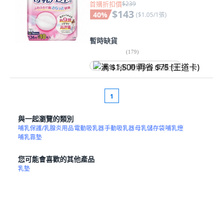
首購折扣價
$239
$143
40
%
(
$1.05/1張
)
暫時缺貨
(
179
)
满 $1,500 再省 $75 (王道卡)
1
與一起瀏覽的類別
哺乳保護/乳腺炎用品
電動吸乳器
手動吸乳器
母乳儲存袋
哺乳燈
哺乳靠墊
您可能會喜歡的其他產品
乳墊