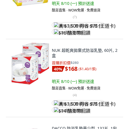
明天 8/10 (一)
預計送達
酷澎直售 ∙ WOW免運 ∙ 免費退貨
(
7
)
满 $1,500 再省 $75 (王道卡)
$16 酷澎幣回饋
NUK 超乾爽拋棄式防溢乳墊, 60片, 2
盒
首購折扣價
$280
$168
40
%
(
$1.40/1張
)
明天 8/10 (一)
預計送達
酷澎直售 ∙ WOW免運 ∙ 免費退貨
(
4
)
满 $1,500 再省 $75 (王道卡)
$14 酷澎幣回饋
DACCO 防溢乳墊量少型, 132片, 1包