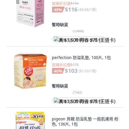
首購折扣價
$194
$116
40
%
(
$0.88/1張
)
暫時缺貨
(
12668
)
满 $1,500 再省 $75 (王道卡)
perfection 防溢乳墊, 100片, 1包
首購折扣價
$173
$103
40
%
(
$1.03/1張
)
暫時缺貨
(
7342
)
满 $1,500 再省 $75 (王道卡)
pigeon 貝親 防溢乳墊 一般肌膚用 粉
色, 136片, 1包