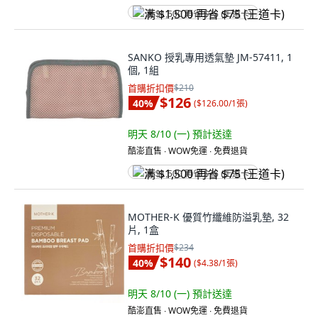
满 $1,500 再省 $75 (王道卡)
SANKO 授乳專用透氣墊 JM-57411, 1
個, 1組
首購折扣價
$210
$126
40
%
(
$126.00/1張
)
明天 8/10 (一)
預計送達
酷澎直售 ∙ WOW免運 ∙ 免費退貨
满 $1,500 再省 $75 (王道卡)
MOTHER-K 優質竹纖維防溢乳墊, 32
片, 1盒
首購折扣價
$234
$140
40
%
(
$4.38/1張
)
明天 8/10 (一)
預計送達
酷澎直售 ∙ WOW免運 ∙ 免費退貨