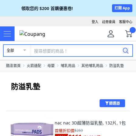
領取您的
$200
首購優惠卷!
打開 App
登入
註冊會員
客服中心
全部
酷澎首頁
火箭速配
母嬰
哺乳用品
其他哺乳用品
防溢乳墊
防溢乳墊
篩選器
nac nac 3D超薄防溢乳墊, 132片, 1包
首購折扣價
$269