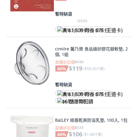
暫時缺貨
(
3132
)
满 $1,500 再省 $75 (王道卡)
cimilre 馨乃樂 食品級矽膠花瓣軟墊, 2
個, 1組
首購折扣價
$199
$119
40
%
(
$59.50/1張
)
暫時缺貨
满 $1,500 再省 $75 (王道卡)
$6 酷澎幣回饋
BaILEY 綠盾乾爽防溢乳墊, 100入, 1包
首購折扣價
$177
$106
40
%
(
$1.06/1張
)