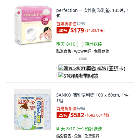
perfection 一次性防溢乳墊, 135片, 1
包
首購折扣價
$299
$179
40
%
(
$1.33/1張
)
明天 8/10 (一)
預計送達
酷澎直售 ∙ WOW免運 ∙ 免費退貨
(
580
)
满 $1,500 再省 $75 (王道卡)
$18 酷澎幣回饋
SANKO 哺乳便利兜 100 x 60cm, 1件,
1組
首購折扣價
$782
$582
25
%
(
$582.00/1張
)
明天 8/10 (一)
預計送達
酷澎直售 ∙ 免運 ∙ 免費退貨