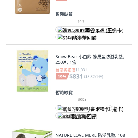
暫時缺貨
(
27
)
满 $1,500 再省 $75 (王道卡)
$14 酷澎幣回饋
Snow Bear 小白熊 蜂巢型防溢乳墊,
250片, 1盒
首購折扣價
$1,031
$831
19
%
(
$3.32/1張
)
暫時缺貨
(
932
)
满 $1,500 再省 $75 (王道卡)
$31 酷澎幣回饋
NATURE LOVE MERE 防溢乳墊, 108