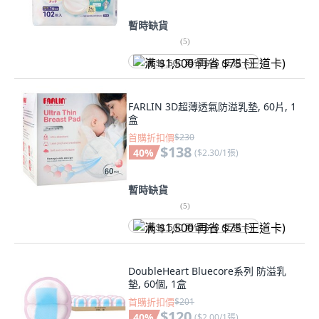
暫時缺貨
(
5
)
满 $1,500 再省 $75 (王道卡)
FARLIN 3D超薄透氣防溢乳墊, 60片, 1
盒
首購折扣價
$230
$138
40
%
(
$2.30/1張
)
暫時缺貨
(
5
)
满 $1,500 再省 $75 (王道卡)
DoubleHeart Bluecore系列 防溢乳
墊, 60個, 1盒
首購折扣價
$201
$120
40
%
(
$2.00/1張
)