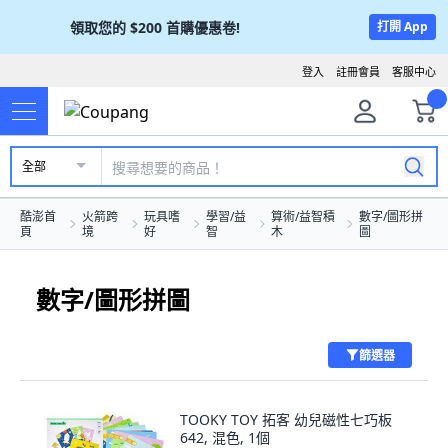
領取您的
$200
首購優惠卷!
打開 App
登入
註冊會員
客服中心
全部
酷澎首
火箭跨
玩具嗜
學習/益
算術/益智積
數字/圖形拼
頁
境
好
智
木
圖
數字/圖形拼圖
篩選器
TOOKY TOY 拓客 幼兒磁性七巧板
642, 混色, 1個