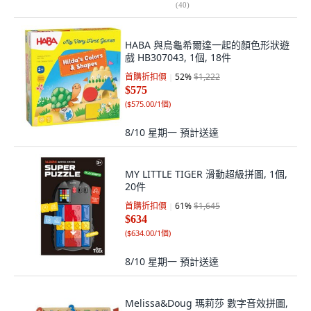
(
40
)
HABA 與烏龜希爾達一起的顏色形狀遊
戲 HB307043, 1個, 18件
首購折扣價
52
%
$1,222
$575
(
$575.00/1個
)
8/10 星期一
預計送達
MY LITTLE TIGER 滑動超級拼圖, 1個,
20件
首購折扣價
61
%
$1,645
$634
(
$634.00/1個
)
8/10 星期一
預計送達
Melissa&Doug 瑪莉莎 數字音效拼圖,