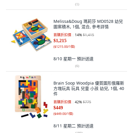
(
1
)
Melissa&Doug 瑪莉莎 MD0528 幼兒
圖案積木, 1個, 混合, 參考詳情
首購折扣價
14
%
$1,415
$1,215
(
$1215.00/1個
)
8/10 星期一
預計送達
(
6
)
Brain Soop Woodpia 優質圖形俄羅斯
方塊玩具 玩具 兒童 小孩 幼兒, 1個, 40
件
首購折扣價
42
%
$775
$449
(
$449.00/1個
)
8/11 星期二
預計送達
(
180
)