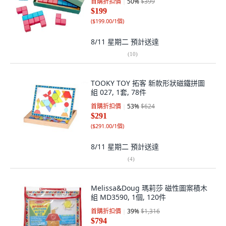
首購折扣價
50
%
$399
$199
(
$199.00/1個
)
8/11 星期二
預計送達
(
10
)
TOOKY TOY 拓客 新款形狀磁鐵拼圖
組 027, 1套, 78件
首購折扣價
53
%
$624
$291
(
$291.00/1個
)
8/11 星期二
預計送達
(
4
)
Melissa&Doug 瑪莉莎 磁性圖案積木
組 MD3590, 1個, 120件
首購折扣價
39
%
$1,316
$794