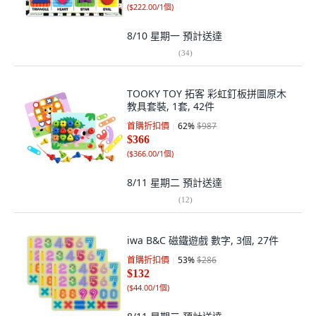
(
$222.00/1個
)
8/10 星期一
預計送達
(
34
)
TOOKY TOY 拓客 彩虹釘板拼圖原木
教具套裝, 1套, 42件
首購折扣價
62
%
$987
$366
(
$366.00/1個
)
8/11 星期二
預計送達
(
12
)
iwa B&C 磁鐵遊戲 數字, 3個, 27件
首購折扣價
53
%
$286
$132
(
$44.00/1個
)