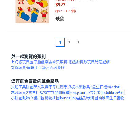
$927
(
$927.00/1個
)
缺貨
2
3
1
與一起瀏覽的類別
七巧板玩具
圖形疊疊樂
雲霄飛車
算術遊戲/算數玩具
時鐘遊戲
穿線玩具/串珠手工藝
河內塔
骨牌
您可能會喜歡的其他產品
交通工具拼圖
英文教具
字母磁鐵
手抓板
木製教具
3歲生日禮物
ariati
木製玩具
2歲生日禮物
世界地圖磁鐵
kongsuni-小荳娃娃
todolibro
萌可
小拼圖
動物立體拼圖
動物拼圖
kongsuni娃娃
形狀拼圖
幼稚園生日禮物