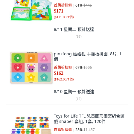
首購折扣價
61
%
$446
$171
(
$171.00/1個
)
8/11 星期二
預計送達
(
63
)
pinkfong 碰碰狐 手抓板拼圖, 8片, 1
個
首購折扣價
67
%
$506
$162
(
$162.00/1個
)
8/10 星期一
預計送達
(
12
)
Toys for Life TFL 兒童圖形圖案組合遊
戲 shaper 套組, 1套, 120件
首購折扣價
28
%
$1,457