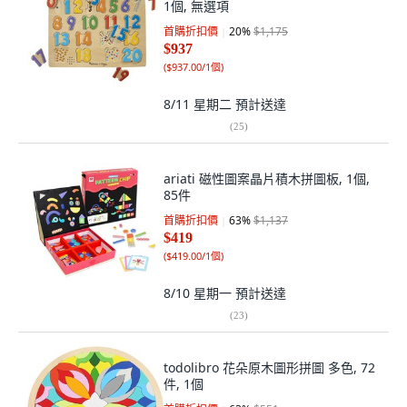
1個, 無選項
首購折扣價
20
%
$1,175
$937
(
$937.00/1個
)
8/11 星期二
預計送達
(
25
)
ariati 磁性圖案晶片積木拼圖板, 1個,
85件
首購折扣價
63
%
$1,137
$419
(
$419.00/1個
)
8/10 星期一
預計送達
(
23
)
todolibro 花朵原木圖形拼圖 多色, 72
件, 1個