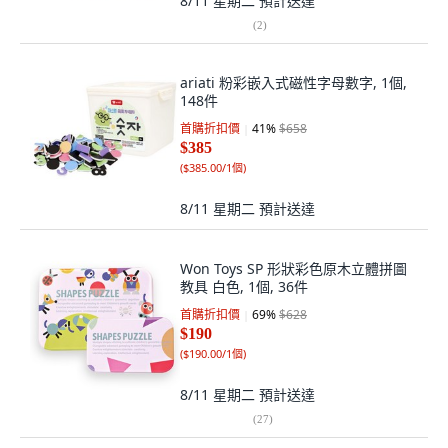
8/11 星期二
預計送達
(
2
)
ariati 粉彩嵌入式磁性字母數字, 1個,
148件
首購折扣價
41
%
$658
$385
(
$385.00/1個
)
8/11 星期二
預計送達
Won Toys SP 形狀彩色原木立體拼圖
教具 白色, 1個, 36件
首購折扣價
69
%
$628
$190
(
$190.00/1個
)
8/11 星期二
預計送達
(
27
)