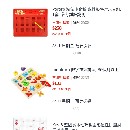
Pororo 淘氣小企鵝 磁性板學習玩具組,
1套, 參考詳細說明
首購折扣價
56
%
$588
$258
(
$258.00/1個
)
8/11 星期二
預計送達
(
140
)
todolibro 數字拉鍊拼圖, 36個月以上
首購折扣價
43
%
$235
$133
(
$133.00/1個
)
8/10 星期一
預計送達
(
87
)
Kes.B 堅固實木七巧板圖形磁性拼圖組
隨機出貨, 2套