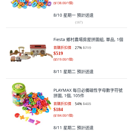
(
$138.00/1個
)
8/10 星期一
預計送達
(
167
)
Fiesta 鄉村農場房屋拼圖組, 單品, 1個
首購折扣價
27
%
$719
$519
(
$519.00/1個
)
8/11 星期二
預計送達
PLAYMAX 每日必備磁性字母數字符號
拼圖, 1個, 105件
首購折扣價
54
%
$405
$184
(
$184.00/1個
)
8/11 星期二
預計送達