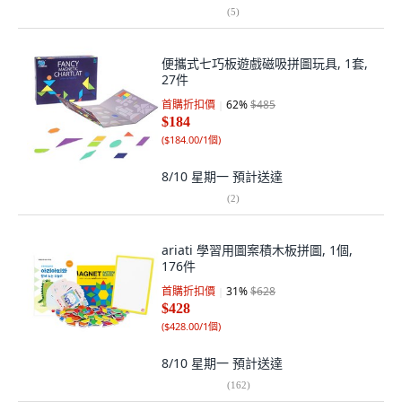
(
5
)
便攜式七巧板遊戲磁吸拼圖玩具, 1套,
27件
首購折扣價
62
%
$485
$184
(
$184.00/1個
)
8/10 星期一
預計送達
(
2
)
ariati 學習用圖案積木板拼圖, 1個,
176件
首購折扣價
31
%
$628
$428
(
$428.00/1個
)
8/10 星期一
預計送達
(
162
)