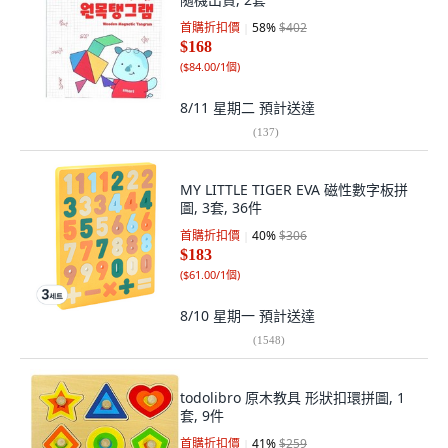
首購折扣價
58
%
$402
$168
(
$84.00/1個
)
8/11 星期二
預計送達
(
137
)
MY LITTLE TIGER EVA 磁性數字板拼
圖, 3套, 36件
首購折扣價
40
%
$306
$183
(
$61.00/1個
)
8/10 星期一
預計送達
(
1548
)
todolibro 原木教具 形狀扣環拼圖, 1
套, 9件
首購折扣價
41
%
$259