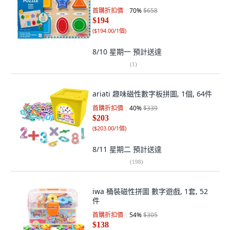
首購折扣價
70
%
$658
$194
(
$194.00/1個
)
8/10 星期一
預計送達
(
1
)
ariati 趣味磁性數字板拼圖, 1個, 64件
首購折扣價
40
%
$339
$203
(
$203.00/1個
)
8/11 星期二
預計送達
(
198
)
iwa 桶裝磁性拼圖 數字遊戲, 1套, 52
件
首購折扣價
54
%
$305
$138