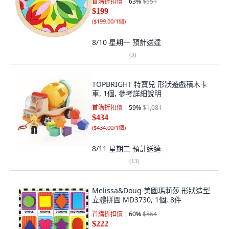
首購折扣價
63
%
$551
$199
(
$199.00/1個
)
8/10 星期一
預計送達
(
3
)
TOPBRIGHT 特寶兒 形狀遊戲積木卡
車, 1個, 參考詳細說明
首購折扣價
59
%
$1,081
$434
(
$434.00/1個
)
8/11 星期二
預計送達
(
13
)
Melissa&Doug 美國瑪莉莎 形狀造型
立體拼圖 MD3730, 1個, 8件
首購折扣價
60
%
$564
$222