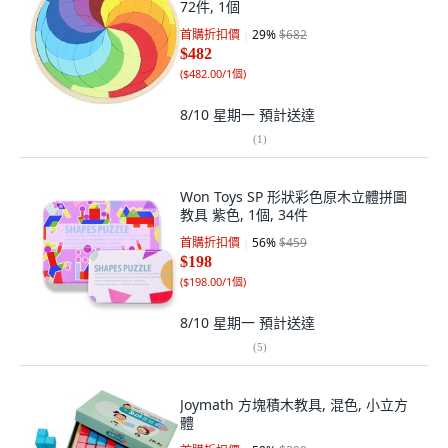
72件, 1個
首購折扣價
29
%
$682
$482
(
$482.00/1個
)
8/10 星期一
預計送達
(
1
)
Won Toys SP 形狀彩色原木立體拼圖
教具 紫色, 1個, 34件
首購折扣價
56
%
$459
$198
(
$198.00/1個
)
8/10 星期一
預計送達
(
5
)
Joymath 方塊積木教具, 混色, 小立方
體