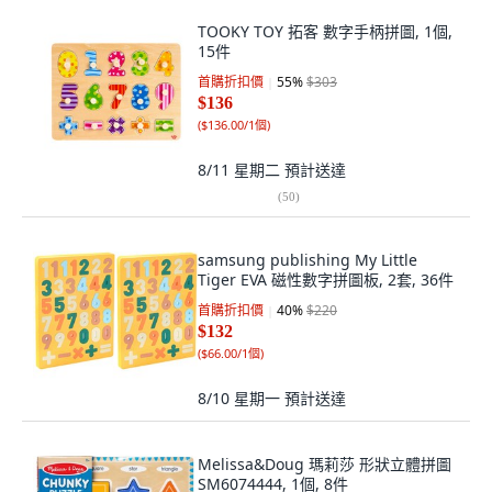
TOOKY TOY 拓客 數字手柄拼圖, 1個,
15件
首購折扣價
55
%
$303
$136
(
$136.00/1個
)
8/11 星期二
預計送達
(
50
)
samsung publishing My Little
Tiger EVA 磁性數字拼圖板, 2套, 36件
首購折扣價
40
%
$220
$132
(
$66.00/1個
)
8/10 星期一
預計送達
Melissa&Doug 瑪莉莎 形狀立體拼圖
SM6074444, 1個, 8件