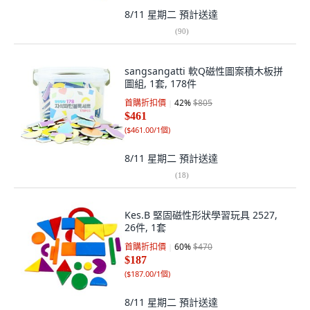
8/11 星期二
預計送達
(
90
)
sangsangatti 軟Q磁性圖案積木板拼
圖組, 1套, 178件
首購折扣價
42
%
$805
$461
(
$461.00/1個
)
8/11 星期二
預計送達
(
18
)
Kes.B 堅固磁性形狀學習玩具 2527,
26件, 1套
首購折扣價
60
%
$470
$187
(
$187.00/1個
)
8/11 星期二
預計送達