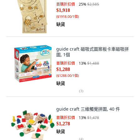
首購折扣價
25
%
$2,585
$1,918
(
$1918.00/1個
)
缺貨
guide craft 磁吸式圖案板卡車磁吸拼
圖, 1個
首購折扣價
13
%
$1,488
$1,288
(
$1288.00/1個
)
缺貨
(
3
)
guide craft 三維觸覺拼圖, 40 件
首購折扣價
13
%
$1,478
$1,278
缺貨
(
4
)