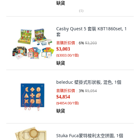
缺貨
(
1
)
Casby Quest 5 套裝 KBT1860set, 1
套
首購折扣價
6
%
$3,203
$3,003
(
$3003.00/1個
)
缺貨
beleduc 壁掛式形狀板, 混色, 1個
首購折扣價
3
%
$5,054
$4,854
(
$4854.00/1個
)
缺貨
Stuka Fuca蒙特梭利太空拼圖, 1個