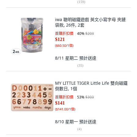
(
159
)
iwa 聰明磁鐵遊戲 英文小寫字母 夾鏈
袋款, 26件, 2套
首購折扣價
40
%
$203
$121
(
$60.50/1個
)
8/11 星期二
預計送達
(
35
)
MY LITTLE TIGER Little Life 雙向磁鐵
倒數日, 1個
首購折扣價
53
%
$303
$141
(
$141.00/1個
)
8/10 星期一
預計送達
(
4
)