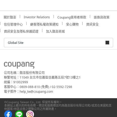
Investor Relations
關於酷澎
Coupang使用者條款
退換貨政策
信任管理中心
顧客隱私權政策通知
安心購物
資訊安全
資訊安全及隱私保護認證
加入酷澎商城
Global Site
公司名稱：酷澎股份有限公司
聯繫地址：11049 台北市信義區信義路五段7號13樓之1
統編：91002999
客服中心：0809-088-810 (免費) / 02-5592-7298
電子郵件：help_tw@coupang.com
©Coupang Taiwan Co., Ltd. 保留所有權利。
本網站上顯示的所有商標、標誌和服務標誌均為酷澎股份有限公司和/或其在美國和其
他國家/地區註冊之關聯公司之所屬財產。