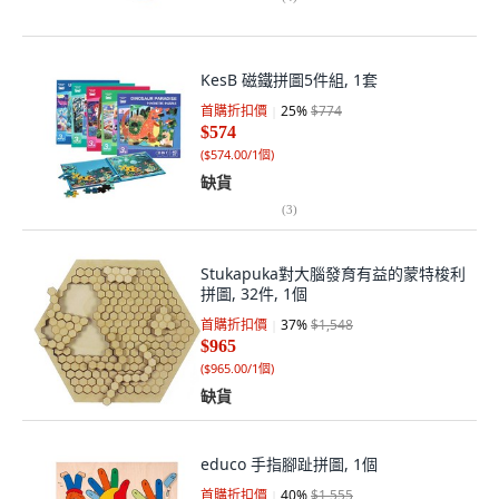
KesB 磁鐵拼圖5件組, 1套
首購折扣價
25
%
$774
$574
(
$574.00/1個
)
缺貨
(
3
)
Stukapuka對大腦發育有益的蒙特梭利
拼圖, 32件, 1個
首購折扣價
37
%
$1,548
$965
(
$965.00/1個
)
缺貨
educo 手指腳趾拼圖, 1個
首購折扣價
40
%
$1,555