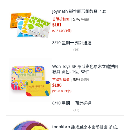
Joymath 磁性圖形組教具, 1套
首購折扣價
57
%
$423
$181
(
$181.00/1個
)
8/10 星期一
預計送達
(
10
)
Won Toys SP 形狀彩色原木立體拼圖
教具 黃色, 1個, 38件
首購折扣價
58
%
$459
$190
(
$190.00/1個
)
8/10 星期一
預計送達
(
11
)
todolibro 龍捲風原木圖形拼圖 多色,