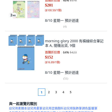
首購折扣價
46
%
$376
$201
(
$100.50/1個
)
8/10 星期一
預計送達
(
4
)
morning glory 2000 有橫線綜合筆記
本 A, 隨機出貨, 9個
首購折扣價
64
%
$423
$152
(
$16.89/1個
)
8/10 星期一
預計送達
(
51
)
2
3
4
5
1
與一起瀏覽的類別
幼兒用素描本
幼兒用畫筆
幼兒用塗鴉顏料
幼兒用裝飾筆
調色盤
蠟筆