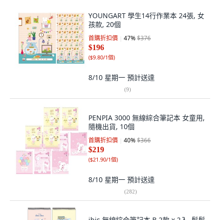
YOUNGART 學生14行作業本 24張, 女
孩款, 20個
首購折扣價
47
%
$376
$196
(
$9.80/1個
)
8/10 星期一
預計送達
(
9
)
PENPIA 3000 無線綜合筆記本 女童用,
隨機出貨, 10個
首購折扣價
40
%
$366
$219
(
$21.90/1個
)
8/10 星期一
預計送達
(
282
)
ibis 無線綜合筆記本 B 2款 x 2入, 鬆鬆