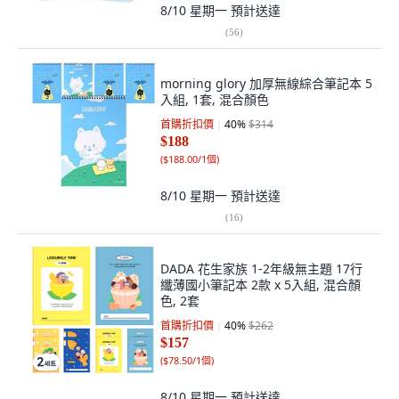
8/10 星期一
預計送達
(
56
)
morning glory 加厚無線綜合筆記本 5
入組, 1套, 混合顏色
首購折扣價
40
%
$314
$188
(
$188.00/1個
)
8/10 星期一
預計送達
(
16
)
DADA 花生家族 1-2年級無主題 17行
纖薄國小筆記本 2款 x 5入組, 混合顏
色, 2套
首購折扣價
40
%
$262
$157
(
$78.50/1個
)
8/10 星期一
預計送達