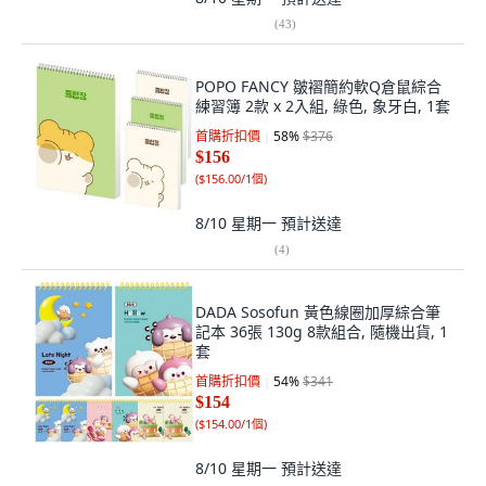
(
43
)
POPO FANCY 皺褶簡約軟Q倉鼠綜合
練習簿 2款 x 2入組, 綠色, 象牙白, 1套
首購折扣價
58
%
$376
$156
(
$156.00/1個
)
8/10 星期一
預計送達
(
4
)
DADA Sosofun 黃色線圈加厚綜合筆
記本 36張 130g 8款組合, 隨機出貨, 1
套
首購折扣價
54
%
$341
$154
(
$154.00/1個
)
8/10 星期一
預計送達