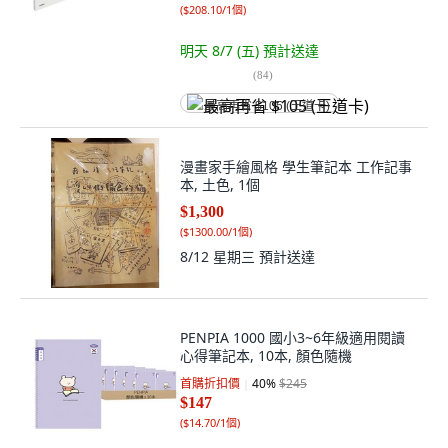
(
$208.10/1個
)
明天 8/7 (五)
預計送達
(
84
)
最高再省 $105 (王道卡)
漫畫家手繪風格 學生筆記本 工作記事
本, 土色, 1個
$1,300
(
$1300.00/1個
)
8/12 星期三
預計送達
PENPIA 1000 國小3~6年級適用閱讀
心得筆記本, 10本, 顏色隨機
首購折扣價
40
%
$245
$147
(
$14.70/1個
)