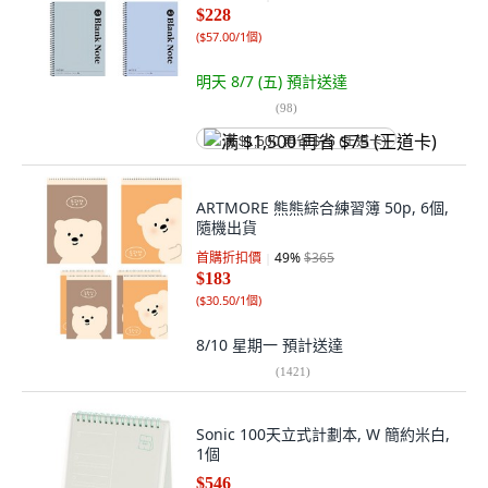
$228
(
$57.00/1個
)
明天 8/7 (五)
預計送達
(
98
)
满 $1,500 再省 $75 (王道卡)
ARTMORE 熊熊綜合練習簿 50p, 6個,
隨機出貨
首購折扣價
49
%
$365
$183
(
$30.50/1個
)
8/10 星期一
預計送達
(
1421
)
Sonic 100天立式計劃本, W 簡約米白,
1個
$546