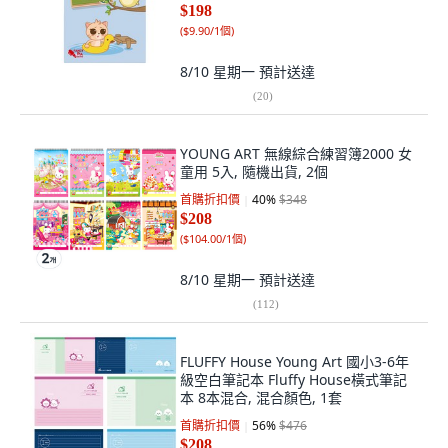
$198
(
$9.90/1個
)
8/10 星期一
預計送達
(
20
)
YOUNG ART 無線綜合練習簿2000 女
童用 5入, 隨機出貨, 2個
首購折扣價
40
%
$348
$208
(
$104.00/1個
)
8/10 星期一
預計送達
(
112
)
FLUFFY House Young Art 國小3-6年
級空白筆記本 Fluffy House橫式筆記
本 8本混合, 混合顏色, 1套
首購折扣價
56
%
$476
$208