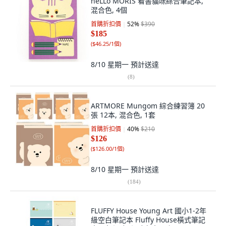
heLLo MORIS 看書貓咪綜合筆記本,
混合色, 4個
首購折扣價
52
%
$390
$185
(
$46.25/1個
)
8/10 星期一
預計送達
(
8
)
ARTMORE Mungom 綜合練習簿 20
張 12本, 混合色, 1套
首購折扣價
40
%
$210
$126
(
$126.00/1個
)
8/10 星期一
預計送達
(
184
)
FLUFFY House Young Art 國小1-2年
級空白筆記本 Fluffy House橫式筆記