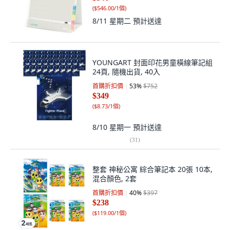
(
$546.00/1個
)
8/11 星期二
預計送達
YOUNGART 封面印花男童橫線筆記組
24頁, 隨機出貨, 40入
首購折扣價
53
%
$752
$349
(
$8.73/1個
)
8/10 星期一
預計送達
(
31
)
整套 神秘公寓 綜合筆記本 20張 10本,
混合顏色, 2套
首購折扣價
40
%
$397
$238
(
$119.00/1個
)