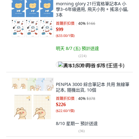
morning glory 21行寬格筆記本A 小
學3~6年級適用, 飛天小狗 + 搖滾小貓,
3本
首購折扣價
40
%
$166
$99
(
$33.00/1個
)
明天 8/7 (五)
預計送達
(
224
)
满 $1,500 再省 $75 (王道卡)
PENPIA 3000 綜合筆記本 共用 無線筆
記本, 隨機出貨, 10個
首購折扣價
40
%
$378
$226
(
$22.60/1個
)
8/10 星期一
預計送達
(
36
)