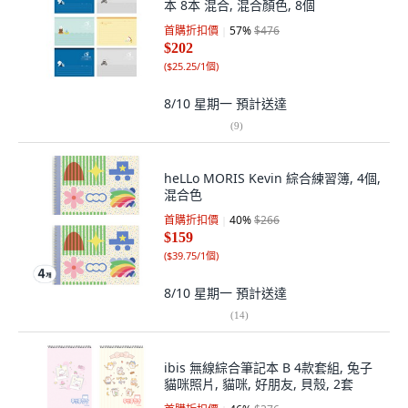
本 8本 混合, 混合顏色, 8個
首購折扣價
57
%
$476
$202
(
$25.25/1個
)
8/10 星期一
預計送達
(
9
)
heLLo MORIS Kevin 綜合練習簿, 4個,
混合色
首購折扣價
40
%
$266
$159
(
$39.75/1個
)
8/10 星期一
預計送達
(
14
)
ibis 無線綜合筆記本 B 4款套組, 兔子
貓咪照片, 貓咪, 好朋友, 貝殼, 2套