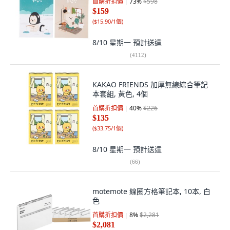
首購折扣價
73
%
$598
$159
(
$15.90/1個
)
8/10 星期一
預計送達
(
4112
)
KAKAO FRIENDS 加厚無線綜合筆記
本套組, 黃色, 4個
首購折扣價
40
%
$226
$135
(
$33.75/1個
)
8/10 星期一
預計送達
(
66
)
motemote 線圈方格筆記本, 10本, 白
色
首購折扣價
8
%
$2,281
$2,081