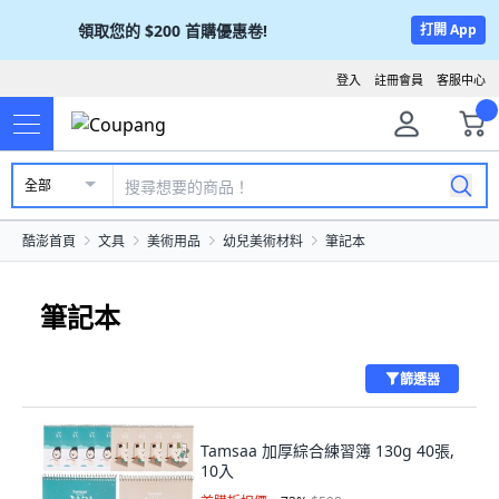
領取您的
$200
首購優惠卷!
打開 App
登入
註冊會員
客服中心
全部
酷澎首頁
文具
美術用品
幼兒美術材料
筆記本
筆記本
篩選器
Tamsaa 加厚綜合練習簿 130g 40張,
10入