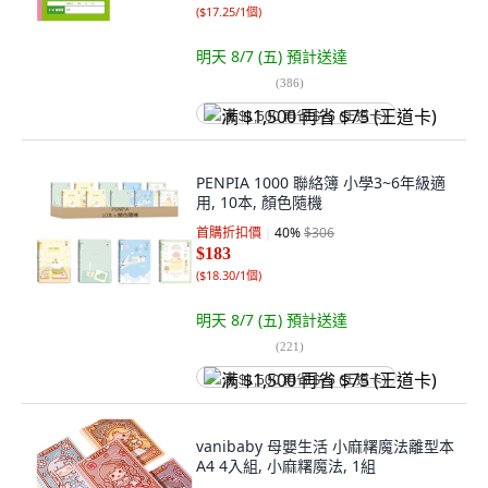
(
$17.25/1個
)
明天 8/7 (五)
預計送達
(
386
)
满 $1,500 再省 $75 (王道卡)
PENPIA 1000 聯絡簿 小學3~6年級適
用, 10本, 顏色隨機
首購折扣價
40
%
$306
$183
(
$18.30/1個
)
明天 8/7 (五)
預計送達
(
221
)
满 $1,500 再省 $75 (王道卡)
vanibaby 母嬰生活 小麻糬魔法離型本
A4 4入組, 小麻糬魔法, 1組