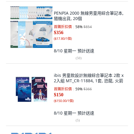
PENPIA 2000 無線男童用綜合筆記本,
隨機出貨, 20個
首購折扣價
58
%
$854
$356
(
$17.80/1個
)
8/10 星期一
預計送達
(
50
)
ibis 男童款設計無線綜合筆記本 2款 x
2入組 MT_CR-11884, 1套, 恐龍, 火箭
首購折扣價
59
%
$366
$150
(
$150.00/1個
)
8/10 星期一
預計送達
(
5
)