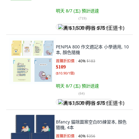
明天 8/7 (五)
預計送達
(
719
)
满 $1,500 再省 $75 (王道卡)
PENPIA 800 作文週記本 小學適用, 10
本, 顏色隨機
首購折扣價
40
%
$183
$109
(
$10.90/1個
)
明天 8/7 (五)
預計送達
(
64
)
满 $1,500 再省 $75 (王道卡)
Bfancy 貓咪圖案空白B5練習本, 顏色
隨機, 4本
首購折扣價
40
%
$356