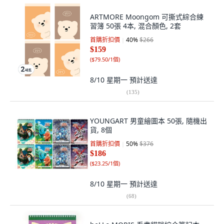
ARTMORE Moongom 可撕式綜合練
習簿 50張 4本, 混合顏色, 2套
首購折扣價
40
%
$266
$159
(
$79.50/1個
)
8/10 星期一
預計送達
(
135
)
YOUNGART 男童繪圖本 50張, 隨機出
貨, 8個
首購折扣價
50
%
$376
$186
(
$23.25/1個
)
8/10 星期一
預計送達
(
68
)