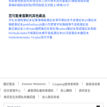
色鉛筆
色紙
幼兒用/安全剪刀
亮片膠水
幼兒畫畫衣/袖套
臉部彩繪
玻璃彩繪貼
斑彩貼/閃亮貼紙
玉米黏土/串珠/沙子
您可能會喜歡的其他產品
手札本
硬殼筆記本
記事簿
精裝筆記本
單字筆記本
牛皮筆記本
a5筆記本
稿紙筆記本
pinkfoot
tucob
國小作業簿
字帖
聯絡簿
牛皮紙筆記本
數位筆記本
小米note
護照筆記本
簽名簿
oxford筆記本
質感筆記本
和紙
hicheuki-kobo
方格筆記本
練字
智能筆記本
b5活頁筆記本
離型本
moleskine
notes-10-plus
英文字彙
Investor Relations
關於酷澎
Coupang使用者條款
退換貨政策
信任管理中心
顧客隱私權政策通知
安心購物
資訊安全
資訊安全及隱私保護認證
加入酷澎商城