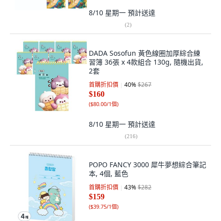
8/10 星期一
預計送達
(
2
)
DADA Sosofun 黃色線圈加厚綜合練
習簿 36張 x 4款組合 130g, 隨機出貨,
2套
首購折扣價
40
%
$267
$160
(
$80.00/1個
)
8/10 星期一
預計送達
(
216
)
POPO FANCY 3000 犀牛夢想綜合筆記
本, 4個, 藍色
首購折扣價
43
%
$282
$159
(
$39.75/1個
)