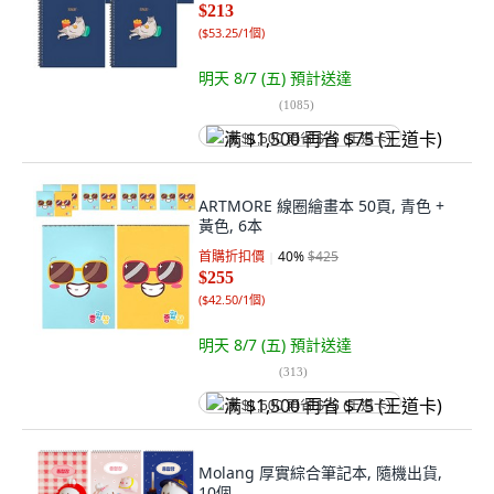
$213
(
$53.25/1個
)
明天 8/7 (五)
預計送達
(
1085
)
满 $1,500 再省 $75 (王道卡)
ARTMORE 線圈繪畫本 50頁, 青色 +
黃色, 6本
首購折扣價
40
%
$425
$255
(
$42.50/1個
)
明天 8/7 (五)
預計送達
(
313
)
满 $1,500 再省 $75 (王道卡)
Molang 厚實綜合筆記本, 隨機出貨,
10個