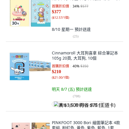
首購折扣價
34
%
$577
$377
(
$12.57/1個
)
8/10 星期一
預計送達
(
25
)
Cinnamoroll 大耳狗喜拿 綜合筆記本
105g 20頁, 大耳狗, 10個
首購折扣價
40
%
$350
$210
(
$21.00/1個
)
明天 8/7 (五)
預計送達
(
708
)
满 $1,500 再省 $75 (王道卡)
PINKFOOT 3000 Bori 繪圖筆記本 4款
套組, 粉紅色, 黃色, 紫色, 藍色, 1套