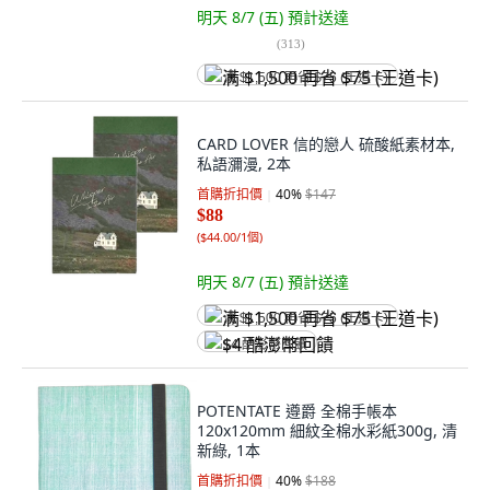
明天 8/7 (五)
預計送達
(
313
)
满 $1,500 再省 $75 (王道卡)
CARD LOVER 信的戀人 硫酸紙素材本,
私語瀰漫, 2本
首購折扣價
40
%
$147
$88
(
$44.00/1個
)
明天 8/7 (五)
預計送達
满 $1,500 再省 $75 (王道卡)
$4 酷澎幣回饋
POTENTATE 遵爵 全棉手帳本
120x120mm 細紋全棉水彩紙300g, 清
新綠, 1本
首購折扣價
40
%
$188