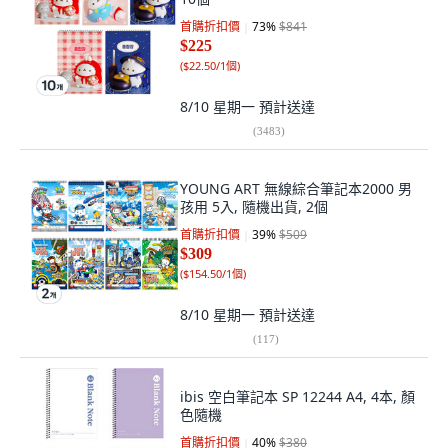
首購折扣價
73
%
$841
$225
(
$22.50/1個
)
8/10 星期一
預計送達
(
3483
)
YOUNG ART 無線綜合筆記本2000 男
孩用 5入, 隨機出貨, 2個
首購折扣價
39
%
$509
$309
(
$154.50/1個
)
8/10 星期一
預計送達
(
117
)
ibis 空白筆記本 SP 12244 A4, 4本, 顏
色隨機
首購折扣價
40
%
$380