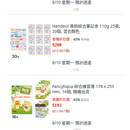
8/10 星期一
預計送達
(
38
)
Handeul 美術綜合筆記本 110g 25張,
20個, 混合顏色
首購折扣價
40
%
$348
$208
(
$10.40/1個
)
8/10 星期一
預計送達
(
24
)
Fancytopia 綜合練習簿 178 x 255
mm, 16個, 隨機出貨
首購折扣價
40
%
$322
$193
(
$12.06/1個
)
8/10 星期一
預計送達
(
797
)