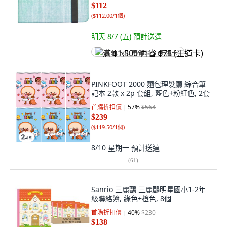
$112
(
$112.00/1個
)
明天 8/7 (五)
預計送達
满 $1,500 再省 $75 (王道卡)
PINKFOOT 2000 麵包理髮廳 綜合筆
記本 2款 x 2p 套組, 藍色+粉紅色, 2套
首購折扣價
57
%
$564
$239
(
$119.50/1個
)
8/10 星期一
預計送達
(
61
)
Sanrio 三麗鷗 三麗鷗明星國小1-2年
級聯絡簿, 綠色+橙色, 8個
首購折扣價
40
%
$230
$138