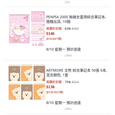
(
25
)
PENPIA 2000 無線女童用綜合筆記本,
隨機出貨, 10個
首購折扣價
63
%
$399
$146
(
$14.60/1個
)
8/10 星期一
預計送達
(
384
)
ARTMORE 文熊 綜合筆記本 50張 6本,
混合顏色, 1套
首購折扣價
75
%
$524
$130
(
$130.00/1個
)
8/10 星期一
預計送達
(
301
)