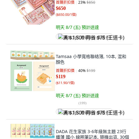
首購折扣價
23
%
$850
$650
(
$650.00/1個
)
明天 8/7 (五)
預計送達
满 $1,500 再省 $75 (王道卡)
Tamsaa 小學寬格聯絡簿, 10本, 混和
顏色
首購折扣價
40
%
$199
$119
(
$11.90/1個
)
明天 8/7 (五)
預計送達
(
199
)
满 $1,500 再省 $75 (王道卡)
DADA 花生家族 3-6年級無主題 23行
纖薄 國小 線圈筆記本, 隨機出貨, 30個