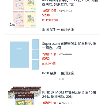
好朋友, 好朋友們, 2套
首購折扣價
43
%
$423
$238
(
$119.00/1個
)
8/10 星期一
預計送達
Superssam 直笛筆記本 簡單教室, 單
一顏色, 10個
首購折扣價
40
%
$421
$252
(
$25.20/1個
)
8/10 星期一
預計送達
(
14
)
KINDER MOM 厚實綜合練習簿 16開
24張, 隨機出貨, 20個
首購折扣價
40
%
$331