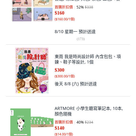
首購折扣價
52
%
$338
$160
(
$160.00/1個
)
8/10 星期一
預計送達
(
173
)
東雨 我是時尚設計師 內含包包、項
鍊、鞋子等設計, 1個
$300
(
$300.00/1個
)
後天 8/8 (六)
預計送達
ARTMORE 小學生聽寫筆記本, 10本,
顏色隨機
首購折扣價
40
%
$234
$140
(
$14.00/1個
)