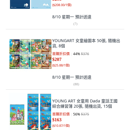
(
$208.00/1個
)
8/10 星期一
預計送達
(
7
)
YOUNGART 女童繪圖本 50張, 隨機出
貨, 8個
首購折扣價
44
%
$376
$207
(
$25.88/1個
)
8/10 星期一
預計送達
(
88
)
YOUNG ART 女童用 Dada 童話王國
綜合練習簿 20張, 隨機出貨, 15個
首購折扣價
56
%
$375
$163
(
$10.87/1個
)