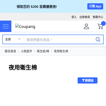
領取您的
$200
首購優惠卷!
打開 App
登入
註冊會員
客服中心
全部
酷澎首頁
火箭超市
衛生紙/棉
夜用衛生棉
夜用衛生棉
篩選器