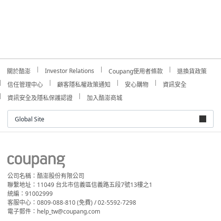
Investor Relations
關於酷澎
Coupang使用者條款
退換貨政策
信任管理中心
顧客隱私權政策通知
安心購物
資訊安全
資訊安全及隱私保護認證
加入酷澎商城
Global Site
公司名稱：酷澎股份有限公司
聯繫地址：11049 台北市信義區信義路五段7號13樓之1
統編：91002999
客服中心：0809-088-810 (免費) / 02-5592-7298
電子郵件：help_tw@coupang.com