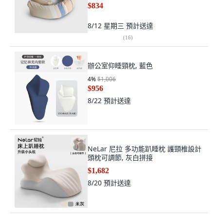
$834
8/12 星期三
預計送達
(
16
)
辦公室仰睡頸枕, 藍色
4
%
$1,006
$956
8/22
預計送達
NeLar 尼拉 多功能趴睡枕 護頸椎設計
頭枕可調節, 灰白拼接
$1,682
8/20
預計送達