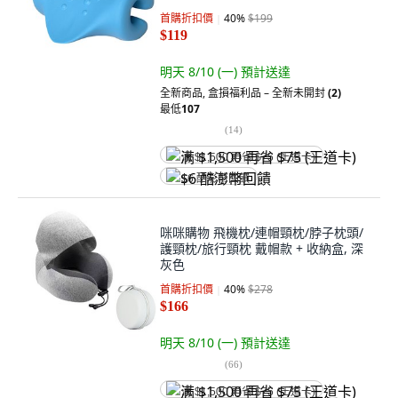
首購折扣價
40
%
$199
$119
明天 8/10 (一)
預計送達
全新商品
,
盒損福利品 – 全新未開封
(2)
最低
107
(
14
)
满 $1,500 再省 $75 (王道卡)
$6 酷澎幣回饋
咪咪購物 飛機枕/連帽頸枕/脖子枕頭/
護頸枕/旅行頸枕 戴帽款 + 收納盒, 深
灰色
首購折扣價
40
%
$278
$166
明天 8/10 (一)
預計送達
(
66
)
满 $1,500 再省 $75 (王道卡)