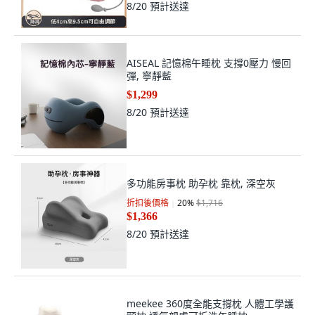
8/20
預計送達
AISEAL 記憶棉午睡枕 支撐0壓力 慢回
彈, 寧靜藍
$1,299
8/20
預計送達
多功能房事枕 助孕枕 靠枕, 深空灰
折扣後價格
20
%
$1,716
$1,366
8/20
預計送達
meekee 360度全能支撐枕 人體工學護