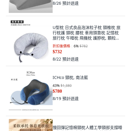
8/26
預計送達
U型枕 日式良品泡沫粒子枕 頸椎枕 旅
行枕護 頸枕 腰枕 車用頭靠枕 記憶枕
旅行枕 午睡枕 飛機枕 護脖枕, 顆粒雙
扣款---淺灰條紋
折扣後價格
6
%
$782
$732
8/22
預計送達
ICHco 頸枕, 南法藍
43
%
$1,380
$780
8/19
預計送達
慢回彈記憶棉頸枕人體工學頸部支撐睡