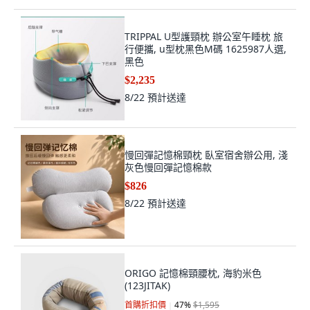
TRIPPAL U型護頸枕 辦公室午睡枕 旅
行便攜, u型枕黑色M碼 1625987人選,
黑色
$2,235
8/22
預計送達
慢回彈記憶棉頸枕 臥室宿舍辦公用, 淺
灰色慢回彈記憶棉款
$826
8/22
預計送達
ORIGO 記憶棉頸腰枕, 海豹米色
(123JITAK)
首購折扣價
47
%
$1,595