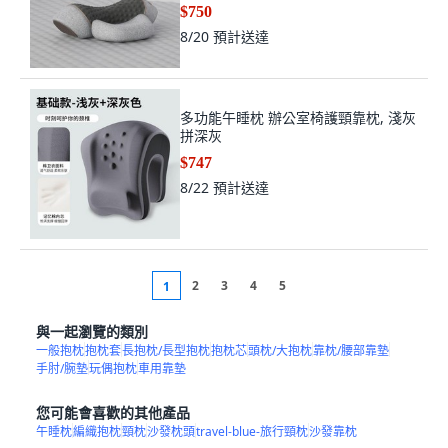
$750
8/20
預計送達
多功能午睡枕 辦公室椅護頸靠枕, 淺灰
拼深灰
$747
8/22
預計送達
2
3
4
5
1
與一起瀏覽的類別
一般抱枕
抱枕套
長抱枕/長型抱枕
抱枕芯
頭枕/大抱枕
靠枕/腰部靠墊
手肘/腕墊
玩偶抱枕
車用靠墊
您可能會喜歡的其他產品
午睡枕
編織抱枕
頸枕
沙發枕頭
travel-blue-旅行頸枕
沙發靠枕