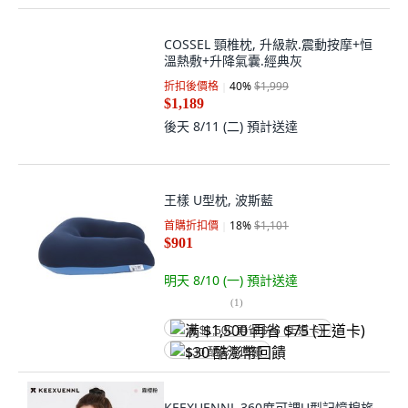
COSSEL 頸椎枕, 升級款.震動按摩+恒
溫熱敷+升降氣囊.經典灰
折扣後價格
40
%
$1,999
$1,189
後天 8/11 (二)
預計送達
王樣 U型枕, 波斯藍
首購折扣價
18
%
$1,101
$901
明天 8/10 (一)
預計送達
(
1
)
满 $1,500 再省 $75 (王道卡)
$30 酷澎幣回饋
KEEXUENNL 360度可調U型記憶棉旅
行護頸枕 霧櫻粉, 山丘粉含禮盒 收納