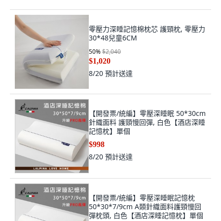
零壓力深睡記憶棉枕芯 護頸枕, 零壓力
30*48兒童6CM
50
%
$2,040
$1,020
8/20
預計送達
【開發票/統編】零壓深睡眠 50*30cm
針織面料 護頸慢回彈, 白色【酒店深睡
記憶枕】單個
$998
8/20
預計送達
【開發票/統編】零壓深睡眠記憶枕
50*30*7/9cm A類針織面料護頸慢回
彈枕頭, 白色【酒店深睡記憶枕】單個