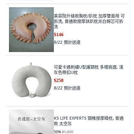
美容院升級款胸枕/趴枕 加厚雙面用 可
拆洗, 普通款按摩牀趴枕米白棉芯可拆
洗
$146
8/22
預計送達
可愛卡通刺繡U型護頸枕 多樣挑選, 淺
灰色帶扣U枕
$258
8/22
預計送達
KS LIFE EXPERTS 頸椎按摩睡枕, 普通
款 太空灰
50
%
$1,500