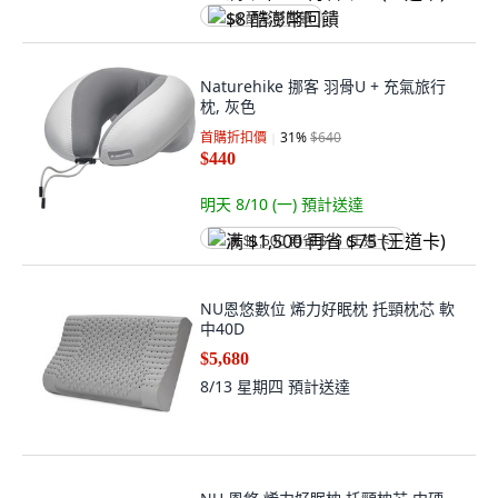
$8 酷澎幣回饋
Naturehike 挪客 羽骨U + 充氣旅行
枕, 灰色
首購折扣價
31
%
$640
$440
明天 8/10 (一)
預計送達
满 $1,500 再省 $75 (王道卡)
NU恩悠數位 烯力好眠枕 托頸枕芯 軟
中40D
$5,680
8/13 星期四
預計送達