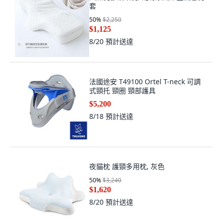
套
50
%
$2,250
$1,125
8/20
預計送達
法國途安 T49100 Ortel T-neck 可調
式頸托 頸圈 頸部護具
$5,200
8/18
預計送達
夜貓枕 護頸多用枕, 灰色
50
%
$3,240
$1,620
8/20
預計送達