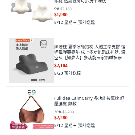
頸枕 透氣親膚可拆洗午睡枕
9
%
$2,180
$1,980
8/12 星期三
預計送達
趴睡枕 夏季冰絲抱枕 人體工學支撐 慢
迴彈護頸靠墊 床上多功能趴床神器, 深
空灰【知夢人】多功能居家趴睡神器
$2,104
8/20
預計送達
Fullidea CalmCarry 多功能按摩枕 紓
壓腰靠 熱敷
30
%
$3,290
$2,280
8/12 星期三
預計送達