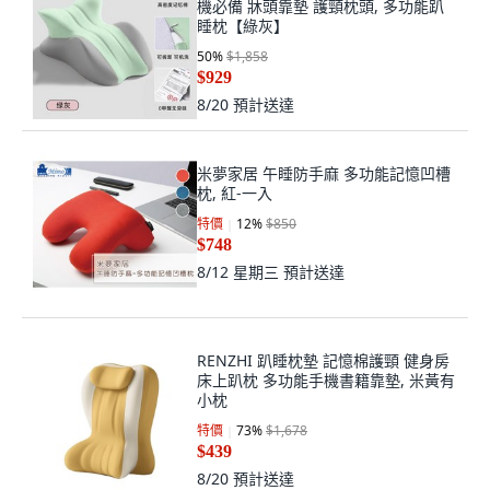
機必備 牀頭靠墊 護頸枕頭, 多功能趴
睡枕【綠灰】
50
%
$1,858
$929
8/20
預計送達
米夢家居 午睡防手麻 多功能記憶凹槽
枕, 紅-一入
特價
12
%
$850
$748
8/12 星期三
預計送達
RENZHI 趴睡枕墊 記憶棉護頸 健身房
床上趴枕 多功能手機書籍靠墊, 米黃有
小枕
特價
73
%
$1,678
$439
8/20
預計送達