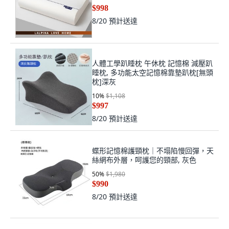
$998
8/20
預計送達
人體工學趴睡枕 午休枕 記憶棉 減壓趴
睡枕, 多功能太空記憶棉靠墊趴枕[無頭
枕]深灰
10
%
$1,108
$997
8/20
預計送達
蝶形記憶棉護頸枕｜不塌陷慢回彈，天
絲網布外層，呵護您的頸部, 灰色
50
%
$1,980
$990
8/20
預計送達