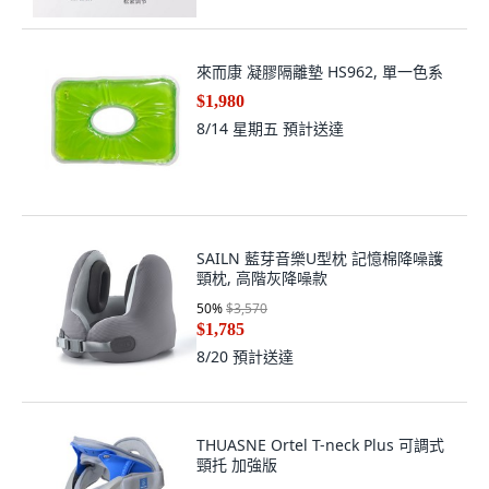
來而康 凝膠隔離墊 HS962, 單一色系
$1,980
8/14 星期五
預計送達
SAILN 藍芽音樂U型枕 記憶棉降噪護
頸枕, 高階灰降噪款
50
%
$3,570
$1,785
8/20
預計送達
THUASNE Ortel T-neck Plus 可調式
頸托 加強版