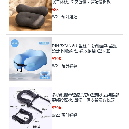
眠午休枕, 深灰色慢回彈記憶棉款
$831
8/21
預計送達
DINGXIANG U型枕 牛奶絲面料 護頸
設計 附收納盒, 送收納袋u型枕藍
$708
8/21
預計送達
多功能摺疊理療美容U型頭枕支架臉部
頸部按摩枕, 單獨一個支架沒有枕頭
$390
8/22
預計送達