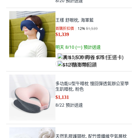
王樣 舒眼枕, 海軍藍
首購折扣價
12
%
$1,539
$1,339
明天 8/10 (一)
預計送達
满 $1,500 再省 $75 (王道卡)
$12 酷澎幣回饋
多功能U型午睡枕 慢回彈透氣辦公室學
生趴睡枕, 粉色
$1,131
8/22
預計送達
天然乳膠護頸枕, 配竹漿纖維空氣層枕