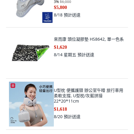
3
%
$6,000
$5,800
8/18
預計送達
來而康 頭位凝膠墊 HS8642, 單一色系
$1,620
8/14 星期五
預計送達
U型枕 便攜護頸 辦公室午睡 旅行車用
柔軟支撐, U型枕/灰藍拼接
22*20*11cm
$1,618
8/20
預計送達