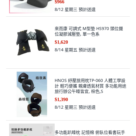
$966
8/12 星期三
預計送達
來而康 可調式 M型墊 HS970 頭位擺
位凝膠減壓墊, 單一色系
$1,620
8/14 星期五
預計送達
HNOS 紓壓旅用枕TP-060 人體工學設
計 輕巧便攜 親膚透氣材質 多功能用途
旅行辦公午睡皆宜, 棕色,S
$1,390
8/12 星期三
預計送達
多功能趴睡枕 記憶棉 俯臥位看書玩手