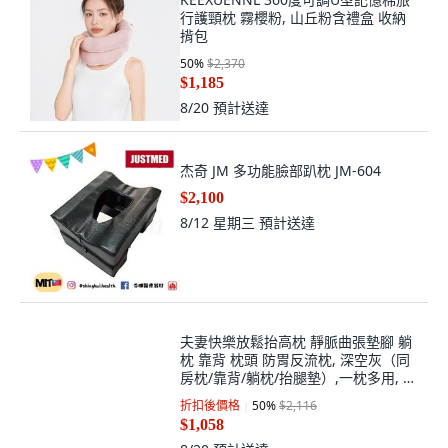
揹包
50
%
$2,370
$1,185
8/20
預計送達
杰奇 JM 多功能臉部趴枕 JM-604
$2,100
8/12 星期三
預計送達
夫妻快樂放鬆抬高枕 靜脈曲張墊腳 躺
枕 靠背 枕頭 防胃反流枕, 深空灰（同
房枕/靠背/躺枕/抬腿墊）,一枕多用, 深
空灰
折扣後價格
50
%
$2,116
$1,058
8/20
預計送達