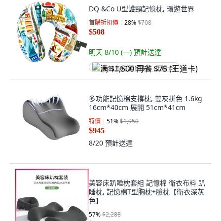
DQ &Co U型護頸記憶枕, 環遊世界
首購折扣價
28
%
$708
$508
明天 8/10 (一)
預計送達
满 $1,500 再省 $75 (王道卡)
多功能記憶棉支撐枕, 雙灰拼色 1.6kg
16cm*40cm 展開 51cm*41cm
特價
51
%
$1,950
$945
8/20
預計送達
美容床趴睡枕套組 記憶棉 衛衣布料 趴
睡枕, 記憶棉T型胸枕+臉枕【衛衣深灰
色】
57
%
$2,288