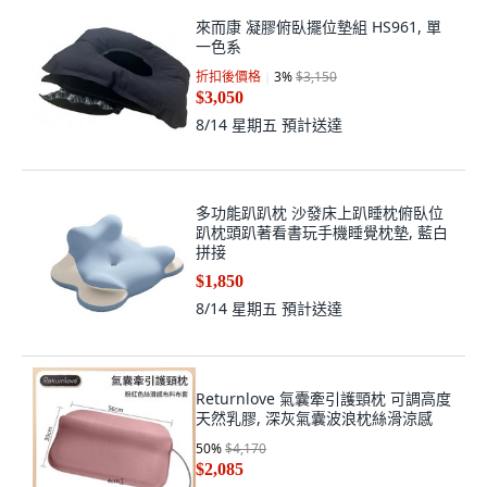
來而康 凝膠俯臥擺位墊組 HS961, 單
一色系
折扣後價格
3
%
$3,150
$3,050
8/14 星期五
預計送達
多功能趴趴枕 沙發床上趴睡枕俯臥位
趴枕頭趴著看書玩手機睡覺枕墊, 藍白
拼接
$1,850
8/14 星期五
預計送達
Returnlove 氣囊牽引護頸枕 可調高度
天然乳膠, 深灰氣囊波浪枕絲滑涼感
50
%
$4,170
$2,085