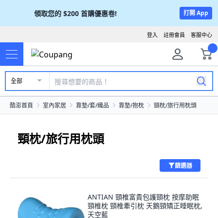
領取您的
$200
首購優惠卷!
打開 App
登入
註冊會員
客服中心
全部
酷澎首頁
室內家居
靠墊/套/織品
靠墊/抱枕
頸枕/旅行用枕頭
頸枕/旅行用枕頭
篩選器
ANTIAN 頸椎富貴包護頸枕 按摩助眠
頸椎枕 頸椎牽引枕 天鵝頸矯正睡眠枕,
天空藍