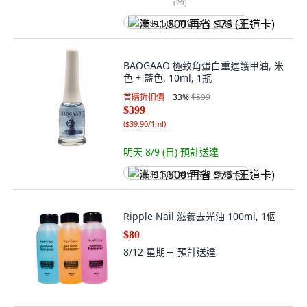
(
29
)
满 $1,500 再省 $75 (王道卡)
BAOGAAO 極致角蛋白重建護甲油, 米
色 + 藍色, 10ml, 1瓶
首購折扣價
33
%
$599
$399
(
$39.90/1ml
)
明天 8/9 (日)
預計送達
满 $1,500 再省 $75 (王道卡)
Ripple Nail 滋養去光油 100ml, 1個
$80
8/12 星期三
預計送達