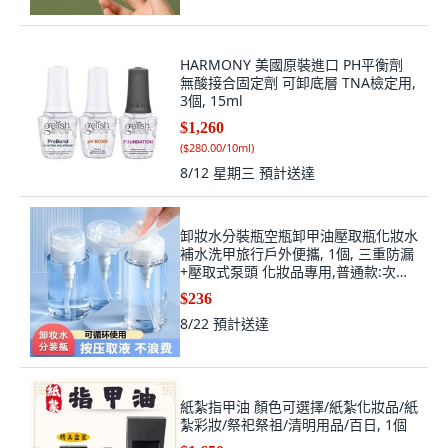
HARMONY 美國原裝進口 PH平衡劑
無酸接合固定劑 可卸底層 TNA檢定用,
3個, 15ml
$1,260
(
$280.00/10ml
)
8/12 星期三
預計送達
卸妝水分裝瓶空瓶卸甲油壓取瓶化妝水
補水洗甲旅行戶外便攜, 1個, 三重防漏
+壓取式泵頭 化妝品專用,普通款:次料
瓶 30ml 共1瓶
$236
8/22
預計送達
紙紮指甲油 顏色可選擇/紙紮化妝品/紙
紮彩妝/祭祀祭祖/清明用品/百日, 1個