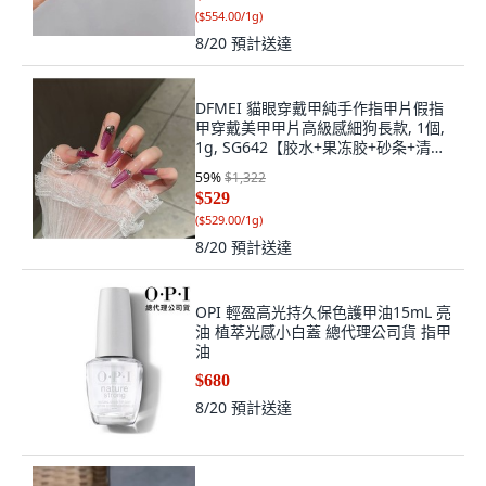
(
$554.00/1g
)
8/20
預計送達
DFMEI 貓眼穿戴甲純手作指甲片假指
甲穿戴美甲甲片高級感細狗長款, 1個,
1g, SG642【胶水+果冻胶+砂条+清洁
片+卸甲棒】:袋裝XS
59
%
$1,322
$529
(
$529.00/1g
)
8/20
預計送達
OPI 輕盈高光持久保色護甲油15mL 亮
油 植萃光感小白蓋 總代理公司貨 指甲
油
$680
8/20
預計送達