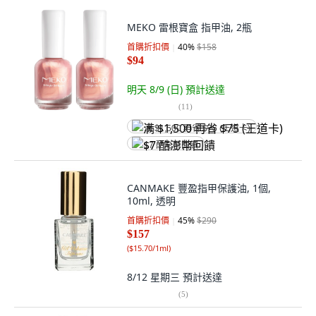
MEKO 雷根寶盒 指甲油, 2瓶
首購折扣價
40
%
$158
$94
明天 8/9 (日)
預計送達
(
11
)
满 $1,500 再省 $75 (王道卡)
$7 酷澎幣回饋
CANMAKE 豐盈指甲保護油, 1個,
10ml, 透明
首購折扣價
45
%
$290
$157
(
$15.70/1ml
)
8/12 星期三
預計送達
(
5
)