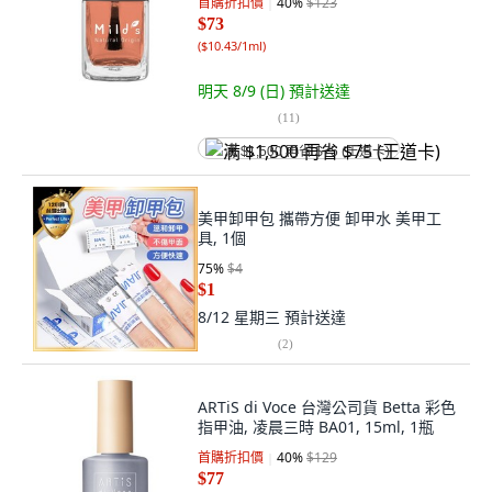
首購折扣價
40
%
$123
$73
(
$10.43/1ml
)
明天 8/9 (日)
預計送達
(
11
)
满 $1,500 再省 $75 (王道卡)
美甲卸甲包 攜帶方便 卸甲水 美甲工
具, 1個
75
%
$4
$1
8/12 星期三
預計送達
(
2
)
ARTiS di Voce 台灣公司貨 Betta 彩色
指甲油, 凌晨三時 BA01, 15ml, 1瓶
首購折扣價
40
%
$129
$77