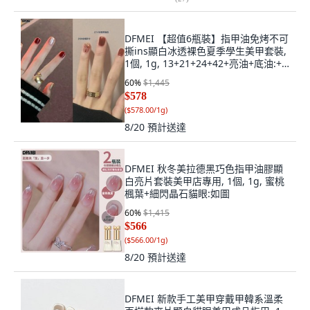
DFMEI 【超值6瓶裝】指甲油免烤不可
撕ins顯白冰透裸色夏季學生美甲套裝,
1個, 1g, 13+21+24+42+亮油+底油:+
【卸甲巾】
60
%
$1,445
$578
(
$578.00/1g
)
8/20
預計送達
DFMEI 秋冬美拉德黑巧色指甲油膠顯
白亮片套裝美甲店專用, 1個, 1g, 蜜桃
楓葉+細閃晶石貓眼:如圖
60
%
$1,415
$566
(
$566.00/1g
)
8/20
預計送達
DFMEI 新款手工美甲穿戴甲韓系溫柔