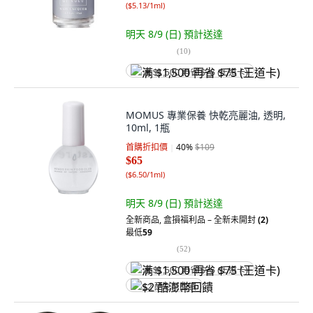
(
$5.13/1ml
)
明天 8/9 (日)
預計送達
(
10
)
满 $1,500 再省 $75 (王道卡)
MOMUS 專業保養 快乾亮麗油, 透明,
10ml, 1瓶
首購折扣價
40
%
$109
$65
(
$6.50/1ml
)
明天 8/9 (日)
預計送達
全新商品
,
盒損福利品 – 全新未開封
(2)
最低
59
(
52
)
满 $1,500 再省 $75 (王道卡)
$2 酷澎幣回饋