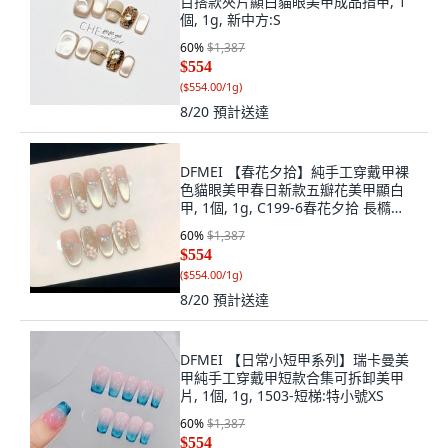
百搭款夾片顯白貓眼美甲成品指甲, 1
個, 1g, 新中方:S
60
%
$1,387
$554
(
$554.00/1g
)
8/20
預計送達
DFMEI 【春花夕拾】純手工穿戴甲裸
色貓眼美甲春日新款五瓣花美甲顯白
甲, 1個, 1g, C199-6春花夕拾 長橢
圓:XS小小手
60
%
$1,387
$554
(
$554.00/1g
)
8/20
預計送達
DFMEI 【日常小短甲系列】瑞卡曼美
甲純手工穿戴甲短款合集可拆卸美甲
片, 1個, 1g, 1503-短梯:特小號XS
60
%
$1,387
$554