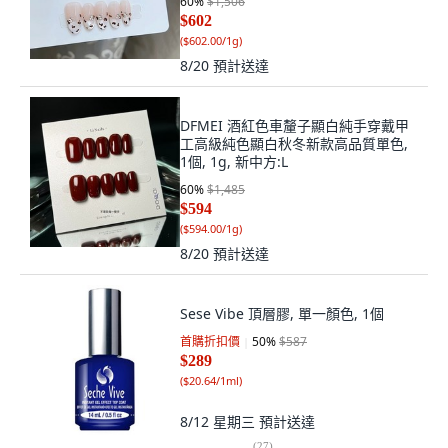
60
%
$1,506
$602
(
$602.00/1g
)
8/20
預計送達
DFMEI 酒紅色車釐子顯白純手穿戴甲
工高級純色顯白秋冬新款高品質單色,
1個, 1g, 新中方:L
60
%
$1,485
$594
(
$594.00/1g
)
8/20
預計送達
Sese Vibe 頂層膠, 單一顏色, 1個
首購折扣價
50
%
$587
$289
(
$20.64/1ml
)
8/12 星期三
預計送達
(
27
)