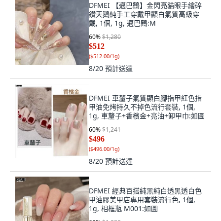
DFMEI 【邁巴鶴】金閃亮貓眼手繪碎
鑽天鵝純手工穿戴甲顯白氣質高級穿
戴, 1個, 1g, 邁巴鶴:M
60
%
$1,280
$512
(
$512.00/1g
)
8/20
預計送達
DFMEI 車釐子氣質顯白腳指甲紅色指
甲油免烤持久不掉色流行套裝, 1個,
1g, 車釐子+香檳金+亮油+卸甲巾:如圖
60
%
$1,241
$496
(
$496.00/1g
)
8/20
預計送達
DFMEI 經典百搭純黑純白透黑透白色
甲油膠美甲店專用套裝流行色, 1個,
1g, 相框瓶 M001:如圖