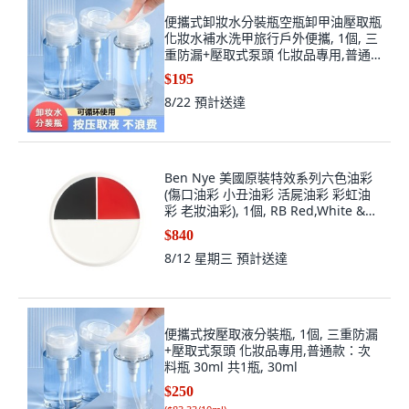
便攜式卸妝水分裝瓶空瓶卸甲油壓取瓶
化妝水補水洗甲旅行戶外便攜, 1個, 三
重防漏+壓取式泵頭 化妝品專用,普通
款:次料瓶 30ml 共1瓶
$195
8/22
預計送達
Ben Nye 美國原裝特效系列六色油彩
(傷口油彩 小丑油彩 活屍油彩 彩虹油
彩 老妝油彩), 1個, RB Red,White &
Black
$840
8/12 星期三
預計送達
便攜式按壓取液分裝瓶, 1個, 三重防漏
+壓取式泵頭 化妝品專用,普通款：次
料瓶 30ml 共1瓶, 30ml
$250