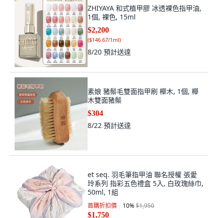
ZHIYAYA 和式植甲膠 冰透裸色指甲油,
1個, 裸色, 15ml
$2,200
(
$146.67/1ml
)
8/20
預計送達
素娘 豬鬃毛雙面指甲刷 櫸木, 1個, 櫸
木雙面豬鬃
$304
8/22
預計送達
et seq. 羽毛筆指甲油 聯名授權 張愛
玲系列 指彩五色禮盒 5入, 白玫瑰絲巾,
50ml, 1組
首購折扣價
10
%
$1,950
$1,750