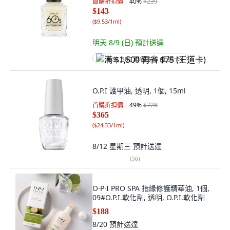
首購折扣價
40
%
$239
$143
(
$9.53/1ml
)
明天 8/9 (日)
預計送達
满 $1,500 再省 $75 (王道卡)
O.P.I 護甲油, 透明, 1個, 15ml
首購折扣價
49
%
$728
$365
(
$24.33/1ml
)
8/12 星期三
預計送達
(
56
)
O·P·I PRO SPA 指緣修護精華油, 1個,
09#O.P.I.軟化劑, 透明, O.P.I.軟化劑
$188
8/20
預計送達