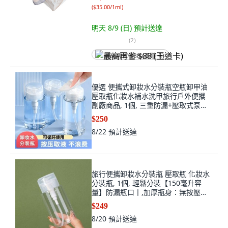
(
$35.00/1ml
)
明天 8/9 (日)
預計送達
(
2
)
最高再省 $88 (王道卡)
優選 便攜式卸妝水分裝瓶空瓶卸甲油
壓取瓶化妝水補水洗甲旅行戶外便攜
副廠商品, 1個, 三重防漏+壓取式泵頭
化妝品專用,普通款:次料瓶 30ml 共1
$250
瓶
8/22
預計送達
旅行便攜卸妝水分裝瓶 壓取瓶 化妝水
分裝瓶, 1個, 輕鬆分裝【150毫升容
量】防漏瓶口丨,加厚瓶身：無按壓泵
頭【1個】單手操作便捷
$249
8/20
預計送達