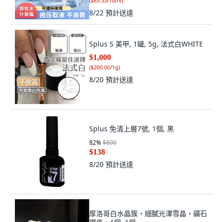
(
$83.33/10ml
)
8/22
預計送達
Splus S 美甲, 1罐, 5g, 法式白WHITE
$1,000
(
$200.00/1g
)
8/20
預計送達
Splus 免清上層7號, 1個, 黑
82
%
$800
$138
8/20
預計送達
摩洛哥白水晶簇，細膩光澤雪晶，礦石