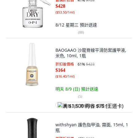
首購折扣價
41
%
$728
$428
(
$53.50/1ml
)
8/12 星期三
預計送達
(
88
)
BAOGAAO 沙龍脊線平滑防禦護甲液,
米色, 10ml, 1瓶
折扣後價格
61
%
$423
$164
(
$16.40/1ml
)
明天 8/9 (日)
預計送達
(
5
)
满 $1,500 再省 $75 (王道卡)
withshyan 護色指甲油, 霧面, 15ml, 1
瓶