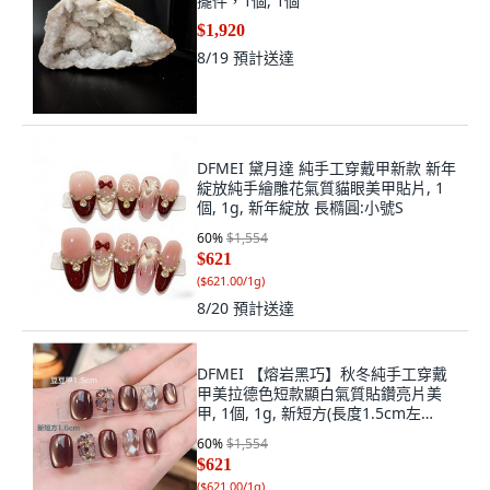
擺件，1個, 1個
$1,920
8/19
預計送達
DFMEI 黛月達 純手工穿戴甲新款 新年
綻放純手繪雕花氣質貓眼美甲貼片, 1
個, 1g, 新年綻放 長橢圓:小號S
60
%
$1,554
$621
(
$621.00/1g
)
8/20
預計送達
DFMEI 【熔岩黑巧】秋冬純手工穿戴
甲美拉德色短款顯白氣質貼鑽亮片美
甲, 1個, 1g, 新短方(長度1.5cm左
右):M
60
%
$1,554
$621
(
$621.00/1g
)