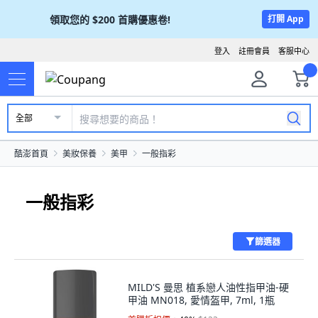
領取您的
$200
首購優惠卷!
打開 App
登入
註冊會員
客服中心
全部
酷澎首頁
美妝保養
美甲
一般指彩
一般指彩
篩選器
MILD'S 曼思 植系戀人油性指甲油-硬
甲油 MN018, 愛情盔甲, 7ml, 1瓶