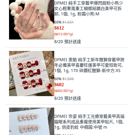
DFMEI 純手工穿戴甲爆閃甜粉小熊少
女心輕奢風重工蝴蝶結顯白美甲可拆
卸, 1個, 1g, 粉霜小熊:M
60
%
$1,531
$612
(
$612.00/1g
)
8/20
預計送達
DFMEI 奧勉 純手工新年醒獅穿戴甲跨
年必備美甲喜慶旺運美甲可愛短款可,
1個, 1g, 170 碎鑽紅醒獅-新中方:XS
60
%
$1,506
$602
(
$602.00/1g
)
8/20
預計送達
DFMEI 奈姿 純手工光療穿戴美甲高端
貓眼系列成品重複使用美甲貼片, 1個,
1g, 俏皮豹紋 中橢圓:中號 m