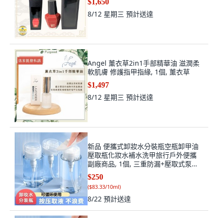
$1,650
8/12 星期三
預計送達
Angel 薰衣草2in1手部精華油 滋潤柔
軟肌膚 修護指甲指緣, 1個, 薰衣草
$1,497
8/12 星期三
預計送達
新品 便攜式卸妝水分裝瓶空瓶卸甲油
壓取瓶化妝水補水洗甲旅行戶外便攜
副廠商品, 1個, 三重防漏+壓取式泵頭
化妝品專用,普通款:次料瓶 30ml 共1
$250
瓶, 30ml
(
$83.33/10ml
)
8/22
預計送達