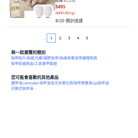
60
%
$1,238
$495
(
$495.00/1g
)
8/20
預計送達
2
3
4
5
1
與一起瀏覽的類別
指甲貼片/貼紙
光療/凝膠
指甲/指緣保養
指甲護理用具
指甲彩繪用品/工具
美甲套組
您可能會喜歡的其他產品
護甲油
canmake-指甲油
去光水
軟化劑
指甲營養液
opi指甲油
可撕式指甲油