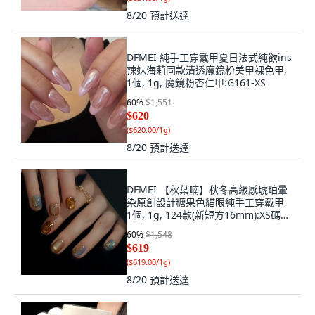
8/20
預計送達
DFMEI 純手工穿戴甲夏日法式純欲ins
辣妹海莉同款清透魔鏡粉美甲裸色甲,
1個, 1g, 魔鏡粉杏仁甲:G161-XS
60
%
$1,551
$620
(
$620.00/1g
)
8/20
預計送達
DFMEI 【秋葉喃】秋冬高級感琥珀暈
染原創設計糖果色貓眼純手工穿戴甲,
1個, 1g, 124款(新短方16mm):XS碼
14-10-11-10-8(甲牀很小選擇)
60
%
$1,548
$619
(
$619.00/1g
)
8/20
預計送達