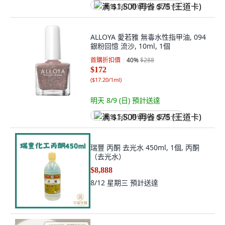
满 $1,500 再省 $75 (王道卡)
ALLOYA 愛若雅 無毒水性指甲油, 094
銀粉回憶 流沙, 10ml, 1個
首購折扣價
40
%
$288
$172
(
$17.20/1ml
)
明天 8/9 (日)
預計送達
满 $1,500 再省 $75 (王道卡)
瑞豐 丙酮 去光水 450ml, 1個, 丙酮
（去光水）
$8,888
8/12 星期三
預計送達