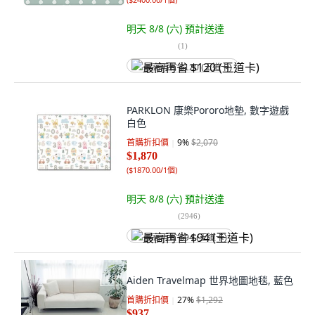
明天 8/8 (六)
預計送達
(
1
)
最高再省 $120 (王道卡)
PARKLON 康樂Pororo地墊, 數字遊戲
白色
首購折扣價
9
%
$2,070
$1,870
(
$1870.00/1個
)
明天 8/8 (六)
預計送達
(
2946
)
最高再省 $94 (王道卡)
Aiden Travelmap 世界地圖地毯, 藍色
首購折扣價
27
%
$1,292
$937