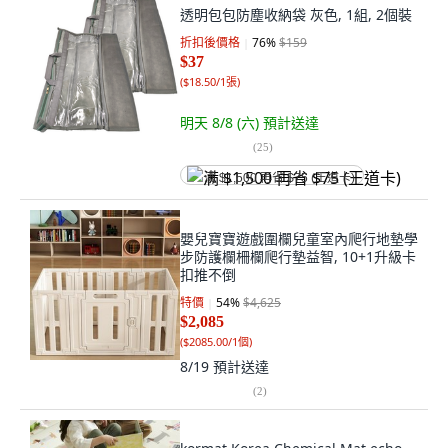
透明包包防塵收納袋 灰色, 1組, 2個裝
折扣後價格
76
%
$159
$37
(
$18.50/1張
)
明天 8/8 (六)
預計送達
(
25
)
满 $1,500 再省 $75 (王道卡)
嬰兒寶寶遊戲圍欄兒童室內爬行地墊學
步防護欄柵欄爬行墊益智, 10+1升級卡
扣推不倒
特價
54
%
$4,625
$2,085
(
$2085.00/1個
)
8/19
預計送達
(
2
)