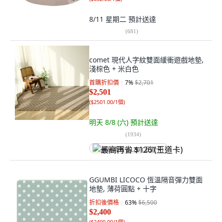
8/11 星期二
預計送達
(
681
)
comet 現代人字紋雙面緩衝遊戲地墊,
淺棕色 + 米白色
首購折扣價
7
%
$2,701
$2,501
(
$2501.00/1個
)
明天 8/8 (六)
預計送達
(
1934
)
最高再省 $126 (王道卡)
GGUMBI LICOCO 恆溫隔音彈力雙面
地墊, 薄荷圓點 + 十字
折扣後價格
63
%
$6,500
$2,400
(
$2400.00/1個
)