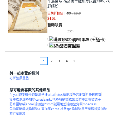
野繽紛
首購折扣價
40
%
$269
$161
暫時缺貨
(
335
)
满 $1,500 再省 $75 (王道卡)
$7 酷澎幣回饋
2
3
4
5
1
與一起瀏覽的類別
巧拼墊
摺疊墊
您可能會喜歡的其他產品
feiyue
跑步機
慢跑墊
愛迪達
aleaf
lotus
壓縮袋
吸音地墊
折疊瑜珈墊
無塵衣
瑜珈墊加厚
caraz
sanko地墊
收納袋
衣架套
防塵套
棉被袋子
防水壓縮袋
andar
瑜珈墊20mm
減震地墊
瑜珈墊背帶
moaclass
免抽氣壓縮袋
瑜珈墊加寬加厚
caraz-地墊
tpe瑜珈墊
真空壓縮袋
瑜伽墊
旅行壓縮袋