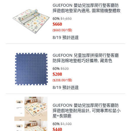
GUEFOON 嬰幼兒加厚爬行墊客廳防
摔遊戲地墊室內適用, 圖案隨機整體款
60
%
$1,650
$660
(
$660.00/1個
)
8/19
預計送達
GUEFOON 兒童加厚拼接爬行墊客廳
防摔泡棉地墊輕巧好攜帶, 藏青色
60
%
$520
$208
(
$208.00/1個
)
8/19
預計送達
GUEFOON 嬰幼兒加厚爬行墊客廳防
摔遊戲地墊耐用設計, 可開專票松鼠小
屋+長頸鹿
60
%
$1,100
$440