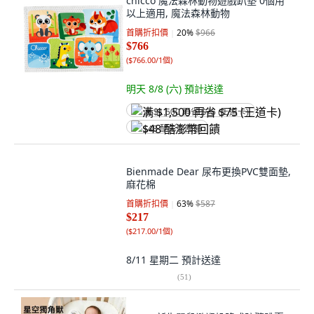
chicco 魔法森林動物遊戲趴墊 0個用
以上適用, 魔法森林動物
首購折扣價
20
%
$966
$766
(
$766.00/1個
)
明天 8/8 (六)
預計送達
满 $1,500 再省 $75 (王道卡)
$48 酷澎幣回饋
Bienmade Dear 尿布更換PVC雙面墊,
麻花棉
首購折扣價
63
%
$587
$217
(
$217.00/1個
)
8/11 星期二
預計送達
(
51
)