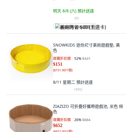
明天 8/8 (六)
預計送達
(
2
)
最高再省 $88 (王道卡)
SNOWKIDS 迷你尺寸美術遊戲墊, 黃
色
首購折扣價
52
%
$321
$151
(
$151.00/1個
)
8/11 星期二
預計送達
(
101
)
ZIAZIZO 可折疊好攜帶遊戲池, 米色 棕
色
首購折扣價
26
%
$884
$652
(
$652.00/1個
)