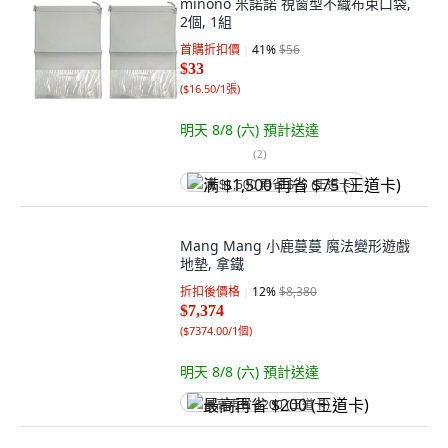
minono 米諾諾 視窗型不織布束口袋,
2個, 1組
首購折扣價
41
%
$56
$33
(
$16.50/1張
)
明天 8/8 (六)
預計送達
(
2
)
满 $1,500 再省 $75 (王道卡)
Mang Mang 小鹿蔓蔓 魔法變形遊戲
地墊, 拿鐵
折扣後價格
12
%
$8,380
$7,374
(
$7374.00/1個
)
明天 8/8 (六)
預計送達
最高再省 $200 (王道卡)