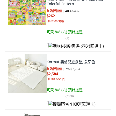
Colorful Pattern
首購折扣價
40
%
$437
$262
(
$262.00/1個
)
明天 8/8 (六)
預計送達
(
1
)
满 $1,500 再省 $75 (王道卡)
Kormat 嬰幼兒遊戲墊, 象牙色
首購折扣價
7
%
$2,784
$2,584
(
$2584.00/1個
)
明天 8/8 (六)
預計送達
(
2338
)
最高再省 $130 (王道卡)