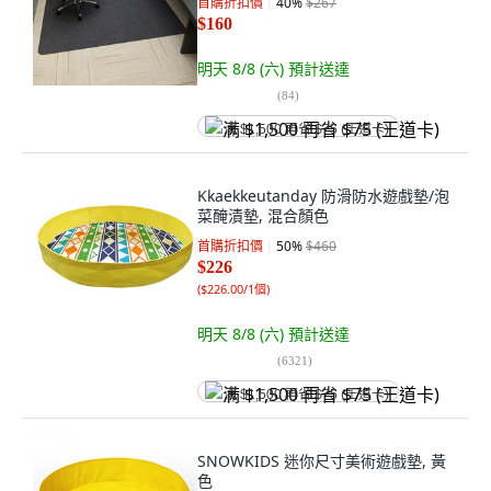
首購折扣價
40
%
$267
$160
明天 8/8 (六)
預計送達
(
84
)
满 $1,500 再省 $75 (王道卡)
Kkaekkeutanday 防滑防水遊戲墊/泡
菜醃漬墊, 混合顏色
首購折扣價
50
%
$460
$226
(
$226.00/1個
)
明天 8/8 (六)
預計送達
(
6321
)
满 $1,500 再省 $75 (王道卡)
SNOWKIDS 迷你尺寸美術遊戲墊, 黃
色