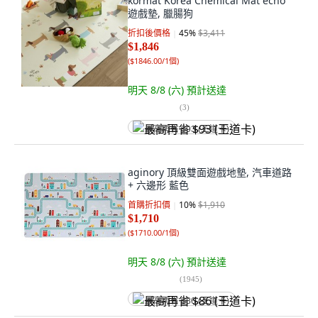
kormat Korea Chemical Mat echo
遊戲墊, 臘腸狗
折扣後價格
45
%
$3,411
$1,846
(
$1846.00/1個
)
明天 8/8 (六)
預計送達
(
3
)
最高再省 $93 (王道卡)
aginory 頂級雙面遊戲地墊, 汽車道路
+ 六邊形 藍色
首購折扣價
10
%
$1,910
$1,710
(
$1710.00/1個
)
明天 8/8 (六)
預計送達
(
1945
)
最高再省 $86 (王道卡)