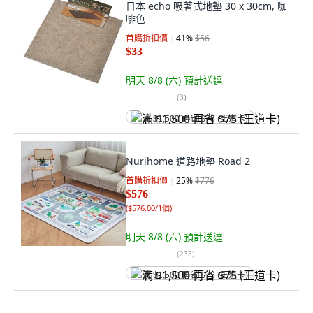
日本 echo 吸著式地墊 30 x 30cm, 咖
啡色
首購折扣價
41
%
$56
$33
明天 8/8 (六)
預計送達
(
3
)
满 $1,500 再省 $75 (王道卡)
Nurihome 道路地墊 Road 2
首購折扣價
25
%
$776
$576
(
$576.00/1個
)
明天 8/8 (六)
預計送達
(
235
)
满 $1,500 再省 $75 (王道卡)