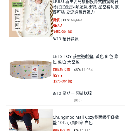
LIULU 新生嬰兒襁褓投降式防驚跳夏
薄寶寶產房a類透氣睡袋, 星空獨角獸
優可絲 夏涼透氣有彈力
特價
60
%
$1,667
$652
(
$652.00/1個
)
8/19
預計送達
LET'S TOY 孩童遊戲墊, 黃色 紅色 綠
色 藍色 天空藍
首購折扣價
46
%
$1,084
$575
(
$575.00/1個
)
8/10 星期一
預計送達
(
808
)
Chungmoo Mall Cozy雙面緩衝遊戲
墊 10T, 小鳥圖案 白色
首購折扣價
8
%
$2,382