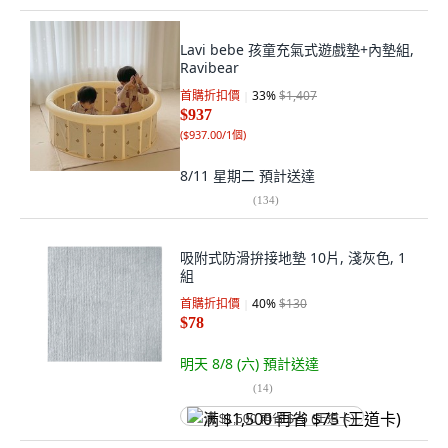
Lavi bebe 孩童充氣式遊戲墊+內墊組,
Ravibear
首購折扣價
33
%
$1,407
$937
(
$937.00/1個
)
8/11 星期二
預計送達
(
134
)
吸附式防滑拚接地墊 10片, 淺灰色, 1
組
首購折扣價
40
%
$130
$78
明天 8/8 (六)
預計送達
(
14
)
满 $1,500 再省 $75 (王道卡)