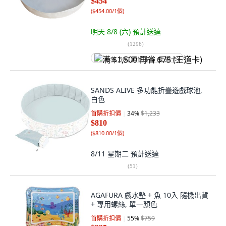
$454
(
$454.00/1個
)
明天 8/8 (六)
預計送達
(
1296
)
满 $1,500 再省 $75 (王道卡)
SANDS ALIVE 多功能折疊遊戲球池,
白色
首購折扣價
34
%
$1,233
$810
(
$810.00/1個
)
8/11 星期二
預計送達
(
51
)
AGAFURA 戲水墊 + 魚 10入 隨機出貨
+ 專用螺絲, 單一顏色
首購折扣價
55
%
$759