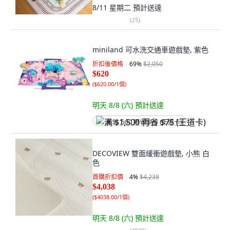
8/11 星期二
預計送達
(
25
)
miniland 可水洗交通車遊戲墊, 紫色
折扣後價格
69
%
$2,050
$620
(
$620.00/1個
)
明天 8/8 (六)
預計送達
满 $1,500 再省 $75 (王道卡)
DECOVIEW 雙面緩衝遊戲墊, 小熊 白
色
首購折扣價
4
%
$4,238
$4,038
(
$4038.00/1個
)
明天 8/8 (六)
預計送達