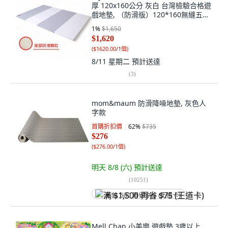
厚 120x160公分 灰白 台灣檢驗合格遊
戲地墊, （防滑版）120*160無縫五摺
墊-灰白
1
%
$1,650
$1,620
(
$1620.00/1個
)
8/11 星期二
預計送達
(
3
)
mom&maum 防滑降噪地墊, 灰色人
字款
首購折扣價
62
%
$735
$276
(
$276.00/1個
)
明天 8/8 (六)
預計送達
(
10251
)
满 $1,500 再省 $75 (王道卡)
Mell Chan 小美樂 遊戲墊 3歲以上,