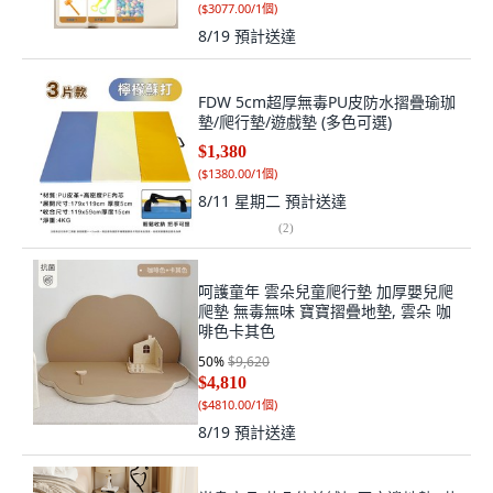
8/19
預計送達
FDW 5cm超厚無毒PU皮防水摺疊瑜珈
墊/爬行墊/遊戲墊 (多色可選)
$1,380
(
$1380.00/1個
)
8/11 星期二
預計送達
(
2
)
呵護童年 雲朵兒童爬行墊 加厚嬰兒爬
爬墊 無毒無味 寶寶摺疊地墊, 雲朵 咖
啡色卡其色
50
%
$9,620
$4,810
(
$4810.00/1個
)
8/19
預計送達
半島良品 花朵仿羊絨加厚床邊地墊, 花