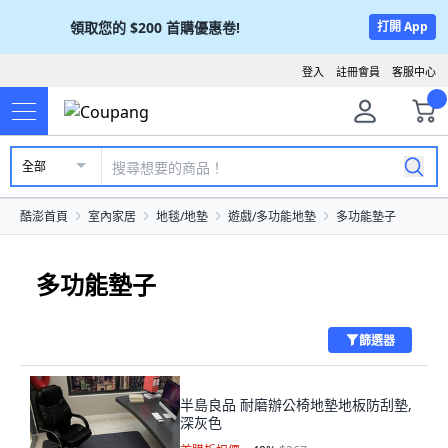
領取您的
$200
首購優惠卷!
打開 App
登入
註冊會員
客服中心
全部
酷澎首頁
室內家居
地毯/地墊
遊戲/多功能地墊
多功能墊子
多功能墊子
篩選器
半島良品 耐磨辦公椅地墊地板防刮墊,
深灰色