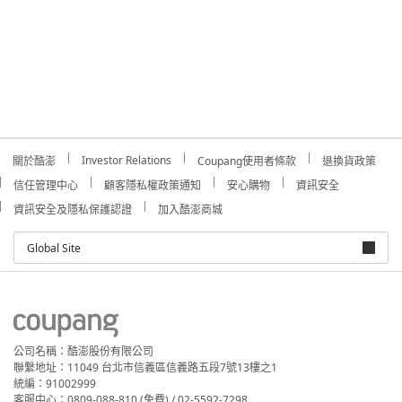
Investor Relations
關於酷澎
Coupang使用者條款
退換貨政策
信任管理中心
顧客隱私權政策通知
安心購物
資訊安全
資訊安全及隱私保護認證
加入酷澎商城
Global Site
公司名稱：酷澎股份有限公司
聯繫地址：11049 台北市信義區信義路五段7號13樓之1
統編：91002999
客服中心：0809-088-810 (免費) / 02-5592-7298
電子郵件：help_tw@coupang.com