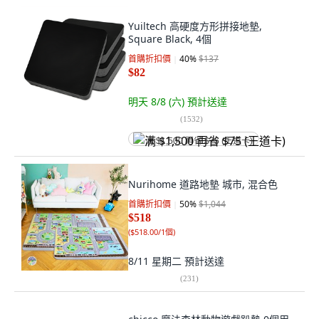
Yuiltech 高硬度方形拼接地墊,
‎Square Black‎, 4個
首購折扣價
40
%
$137
$82
明天 8/8 (六)
預計送達
(
1532
)
满 $1,500 再省 $75 (王道卡)
Nurihome 道路地墊 城市, 混合色
首購折扣價
50
%
$1,044
$518
(
$518.00/1個
)
8/11 星期二
預計送達
(
231
)