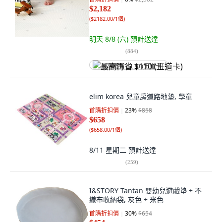
$2,182
(
$2182.00/1個
)
明天 8/8 (六)
預計送達
(
884
)
最高再省 $110 (王道卡)
elim korea 兒童房道路地墊, 學童
首購折扣價
23
%
$858
$658
(
$658.00/1個
)
8/11 星期二
預計送達
(
259
)
I&STORY Tantan 嬰幼兒遊戲墊 + 不
織布收納袋, 灰色 + 米色
首購折扣價
30
%
$654