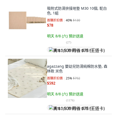
吸附式防滑拚接地墊 M30 10個, 駝白
色, 1組
首購折扣價
40
%
$130
$78
明天 8/8 (六)
預計送達
(
27
)
满 $1,500 再省 $75 (王道卡)
agazzang 嬰幼兒防滑純棉防水墊, 森
林款 米色
首購折扣價
25
%
$792
$592
明天 8/8 (六)
預計送達
(
1176
)
满 $1,500 再省 $75 (王道卡)