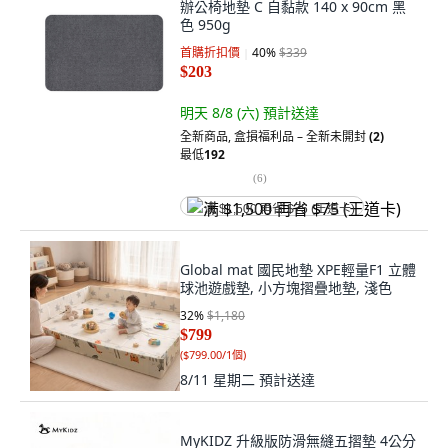
辦公椅地墊 C 自黏款 140 x 90cm 黑
色 950g
首購折扣價
40
%
$339
$203
明天 8/8 (六)
預計送達
全新商品
,
盒損福利品 – 全新未開封
(2)
最低
192
(
6
)
满 $1,500 再省 $75 (王道卡)
Global mat 國民地墊 XPE輕量F1 立體
球池遊戲墊, 小方塊摺疊地墊, 淺色
32
%
$1,180
$799
(
$799.00/1個
)
8/11 星期二
預計送達
MyKIDZ 升級版防滑無縫五摺墊 4公分