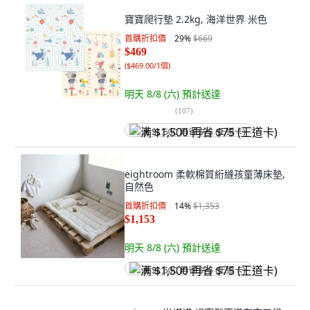
寶寶爬行墊 2.2kg, 海洋世界 米色
首購折扣價
29
%
$669
$469
(
$469.00/1個
)
明天 8/8 (六)
預計送達
(
107
)
满 $1,500 再省 $75 (王道卡)
eightroom 柔軟棉質絎縫孩童薄床墊,
自然色
首購折扣價
14
%
$1,353
$1,153
明天 8/8 (六)
預計送達
满 $1,500 再省 $75 (王道卡)