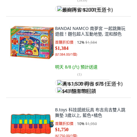
(
3939
)
最高再省 $200 (王道卡)
BANDAI NAMCO 南夢宮 一起跳舞玩
遊戲！麵包超人互動地墊, 混和顏色
首購折扣價
12
%
$1,584
$1,384
(
$1384.00/1個
)
明天 8/8 (六)
預計送達
(
1
)
满 $1,500 再省 $75 (王道卡)
$43 酷澎幣回饋
B.toys 科技感統玩具 布吉烏吉雙人跳
舞墊 3歲以上, 藍色+橘色
首購折扣價
10
%
$1,950
$1,750
(
$1750.00/1個
)