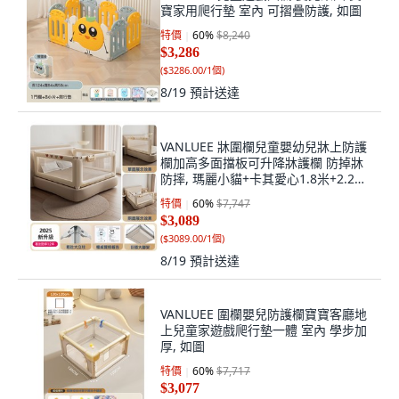
特價
60
%
$8,240
$3,286
(
$3286.00/1個
)
8/19
預計送達
VANLUEE 牀圍欄兒童嬰幼兒牀上防護
欄加高多面擋板可升降牀護欄 防掉牀
防摔, 瑪麗小貓+卡其愛心1.8米+2.2米
+2.2米三面組合
特價
60
%
$7,747
$3,089
(
$3089.00/1個
)
8/19
預計送達
VANLUEE 圍欄嬰兒防護欄寶寶客廳地
上兒童家遊戲爬行墊一體 室內 學步加
厚, 如圖
特價
60
%
$7,717
$3,077
(
$3077.00/1個
)