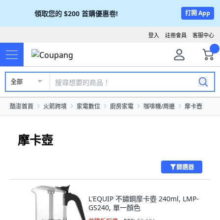
領取您的
$200
首購優惠卷!
打開 App
登入
註冊會員
客服中心
全部
酷澎首頁
火箭跨境
家電數位
廚房家電
咖啡機/周邊
摩卡壺
摩卡壺
篩選器
L'EQUIP 不鏽鋼摩卡壺 240ml, LMP-
GS240, 單一顏色