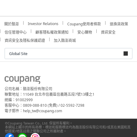
Investor Relations
關於酷澎
Coupang使用者條款
退換貨政策
信任管理中心
顧客隱私權政策通知
安心購物
資訊安全
資訊安全及隱私保護認證
加入酷澎商城
Global Site
公司名稱：酷澎股份有限公司
聯繫地址：11049 台北市信義區信義路五段7號13樓之1
統編：91002999
客服中心：0809-088-810 (免費) / 02-5592-7298
電子郵件：help_tw@coupang.com
©Coupang Taiwan Co., Ltd. 保留所有權利。
本網站上顯示的所有商標、標誌和服務標誌均為酷澎股份有限公司和/或其在美國和其
他國家/地區註冊之關聯公司之所屬財產。