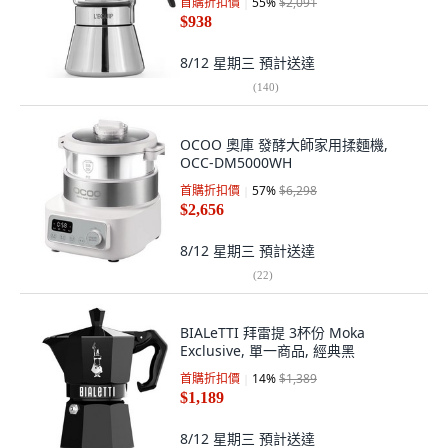
首購折扣價
55
%
$2,091
$938
8/12 星期三
預計送達
(
140
)
OCOO 奧庫 發酵大師家用揉麵機,
OCC-DM5000WH
首購折扣價
57
%
$6,298
$2,656
8/12 星期三
預計送達
(
22
)
BIALeTTI 拜雷提 3杯份 Moka
Exclusive, 單一商品, 經典黑
首購折扣價
14
%
$1,389
$1,189
8/12 星期三
預計送達