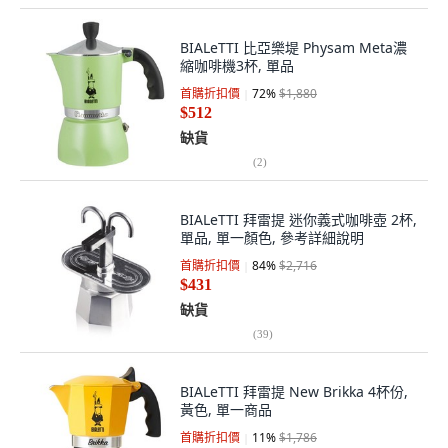
BIALeTTI 比亞樂堤 Physam Meta濃
縮咖啡機3杯, 單品
首購折扣價
72
%
$1,880
$512
缺貨
(
2
)
BIALeTTI 拜雷提 迷你義式咖啡壺 2杯,
單品, 單一顏色, 參考詳細說明
首購折扣價
84
%
$2,716
$431
缺貨
(
39
)
BIALeTTI 拜雷提 New Brikka 4杯份,
黃色, 單一商品
首購折扣價
11
%
$1,786