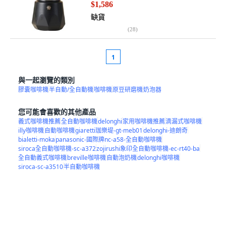
$1,586
缺貨
(
28
)
1
與一起瀏覽的類別
膠囊咖啡機
半自動/全自動機
咖啡機
原豆研磨機
奶泡器
您可能會喜歡的其他產品
義式咖啡機推薦
全自動咖啡機
delonghi
家用咖啡機推薦
滴漏式咖啡機
illy咖啡機
自動咖啡機
giaretti珈樂堤-gt-meb01
delonghi-迪朗奇
bialetti-moka
panasonic-國際牌nc-a58-全自動咖啡機
siroca全自動咖啡機-sc-a372
zojirushi象印全自動咖啡機-ec-rt40-ba
全自動義式咖啡機
breville咖啡機
自動泡奶機
delonghi咖啡機
siroca-sc-a3510
半自動咖啡機