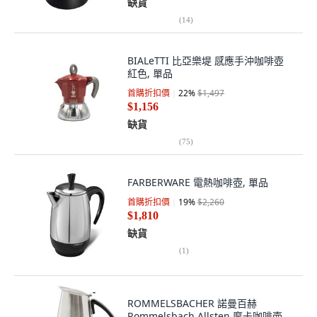
缺貨
(
14
)
BIALeTTI 比亞樂堤 感應手沖咖啡壺
紅色, 單品
首購折扣價
22
%
$1,497
$1,156
缺貨
(
75
)
FARBERWARE 電熱咖啡壺, 單品
首購折扣價
19
%
$2,260
$1,810
缺貨
(
1
)
ROMMELSBACHER 諾曼百赫
Rommelsbach Allsten 摩卡咖啡壺,