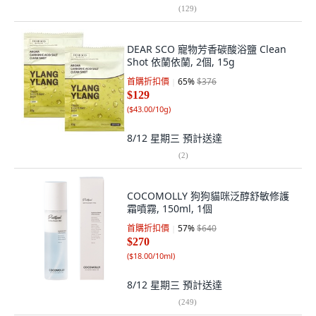
(
129
)
DEAR SCO 寵物芳香碳酸浴鹽 Clean
Shot 依蘭依蘭, 2個, 15g
首購折扣價
65
%
$376
$129
(
$43.00/10g
)
8/12 星期三
預計送達
(
2
)
COCOMOLLY 狗狗貓咪泛醇舒敏修護
霜噴霧, 150ml, 1個
首購折扣價
57
%
$640
$270
(
$18.00/10ml
)
8/12 星期三
預計送達
(
249
)