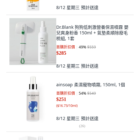
8/12 星期三
預計送達
Dr.Blank 狗狗低刺激營養保濕噴霧 嬰
兒爽身粉香 150ml + 氣墊柔順除廢毛
梳組, 1套
首購折扣價
49
%
$559
$285
8/12 星期三
預計送達
ainsoap 柔濕寵物噴霧, 150ml, 1個
首購折扣價
54
%
$549
$251
(
$16.73/10ml
)
8/12 星期三
預計送達
(
26
)