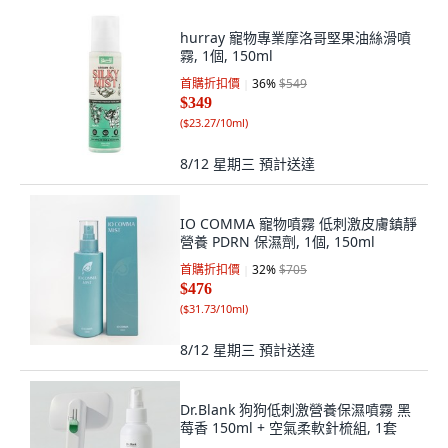
hurray 寵物專業摩洛哥堅果油絲滑噴
霧, 1個, 150ml
首購折扣價
36
%
$549
$349
(
$23.27/10ml
)
8/12 星期三
預計送達
IO COMMA 寵物噴霧 低刺激皮膚鎮靜
營養 PDRN 保濕劑, 1個, 150ml
首購折扣價
32
%
$705
$476
(
$31.73/10ml
)
8/12 星期三
預計送達
Dr.Blank 狗狗低刺激營養保濕噴霧 黑
莓香 150ml + 空氣柔軟針梳組, 1套