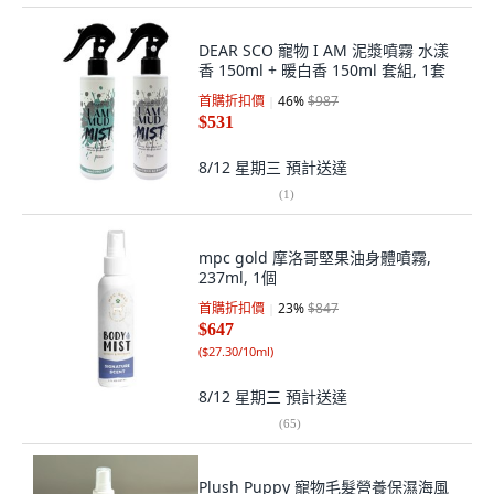
DEAR SCO 寵物 I AM 泥漿噴霧 水漾
香 150ml + 暖白香 150ml 套組, 1套
首購折扣價
46
%
$987
$531
8/12 星期三
預計送達
(
1
)
mpc gold 摩洛哥堅果油身體噴霧,
237ml, 1個
首購折扣價
23
%
$847
$647
(
$27.30/10ml
)
8/12 星期三
預計送達
(
65
)
Plush Puppy 寵物毛髮營養保濕海風