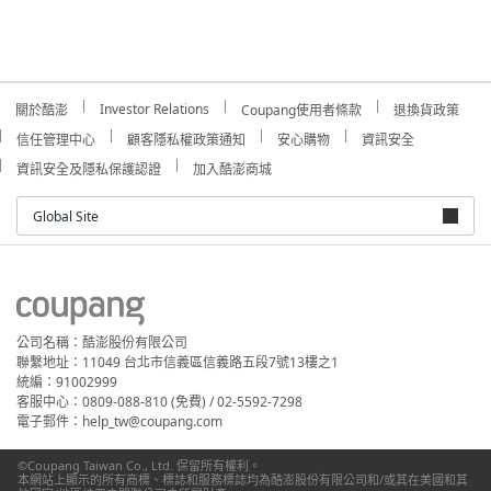
Investor Relations
關於酷澎
Coupang使用者條款
退換貨政策
信任管理中心
顧客隱私權政策通知
安心購物
資訊安全
資訊安全及隱私保護認證
加入酷澎商城
Global Site
公司名稱：酷澎股份有限公司
聯繫地址：11049 台北市信義區信義路五段7號13樓之1
統編：91002999
客服中心：0809-088-810 (免費) / 02-5592-7298
電子郵件：help_tw@coupang.com
©Coupang Taiwan Co., Ltd. 保留所有權利。
本網站上顯示的所有商標、標誌和服務標誌均為酷澎股份有限公司和/或其在美國和其