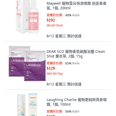
Maywell 寵物雲朵保濕噴霧 迷迭香香
氣, 1個, 200ml
首購折扣價
40
%
$320
$192
(
$9.60/10ml
)
8/12 星期三
預計送達
DEAR SCO 寵物香氛碳酸浴鹽 Clean
Shot 薰衣草, 2個, 15g
首購折扣價
65
%
$376
$129
(
$43.00/10g
)
8/12 星期三
預計送達
Laughing Charlie 寵物更純粹燕麥噴
霧, 1個, 100ml
首購折扣價
56
%
$387