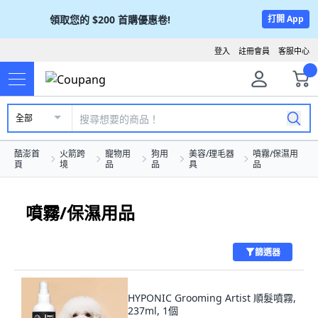
領取您的
$200
首購優惠卷!
打開 App
登入
註冊會員
客服中心
全部
酷澎首
火箭跨
寵物用
狗用
美容/理毛器
噴霧/保濕用
頁
境
品
品
具
品
噴霧/保濕用品
篩選器
HYPONIC Grooming Artist 順髮噴霧,
237ml, 1個