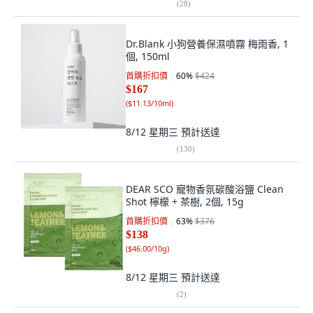
(
28
)
Dr.Blank 小狗營養保濕噴霧 梅雨香, 1
個, 150ml
首購折扣價
60
%
$424
$167
(
$11.13/10ml
)
8/12 星期三
預計送達
(
130
)
DEAR SCO 寵物香氛碳酸浴鹽 Clean
Shot 檸檬 + 茶樹, 2個, 15g
首購折扣價
63
%
$376
$138
(
$46.00/10g
)
8/12 星期三
預計送達
(
2
)