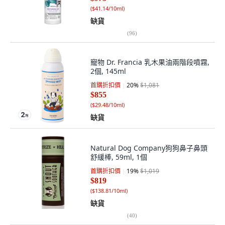
(
$41.14/10ml
)
缺貨
(
96
)
寵物 Dr. Francia 乳木果油兩階段噴霧,
2個, 145ml
首購折扣價
20
%
$1,081
$855
(
$29.48/10ml
)
缺貨
Natural Dog Company狗狗鼻子鼻頭
舒緩棒, 59ml, 1個
首購折扣價
19
%
$1,019
$819
(
$138.81/10ml
)
缺貨
(
40
)