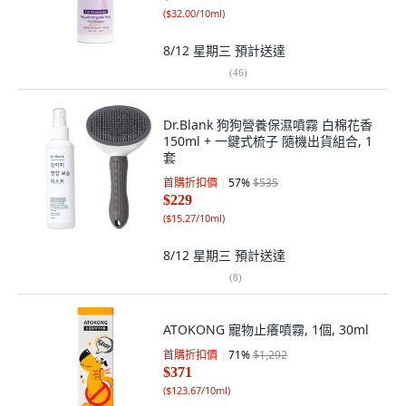
(
$32.00/10ml
)
8/12 星期三
預計送達
(
46
)
Dr.Blank 狗狗營養保濕噴霧 白棉花香
150ml + 一鍵式梳子 隨機出貨組合, 1
套
首購折扣價
57
%
$535
$229
(
$15.27/10ml
)
8/12 星期三
預計送達
(
8
)
ATOKONG 寵物止癢噴霧, 1個, 30ml
首購折扣價
71
%
$1,292
$371
(
$123.67/10ml
)