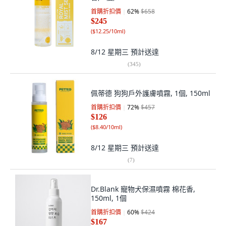
首購折扣價
62
%
$658
$245
(
$12.25/10ml
)
8/12 星期三
預計送達
(
345
)
佩蒂德 狗狗戶外護膚噴霧, 1個, 150ml
首購折扣價
72
%
$457
$126
(
$8.40/10ml
)
8/12 星期三
預計送達
(
7
)
Dr.Blank 寵物犬保濕噴霧 棉花香,
150ml, 1個
首購折扣價
60
%
$424
$167