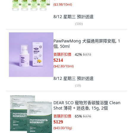
(
$3.98/10ml
)
8/12 星期三
預計送達
(
500
)
PawPawMong 犬貓通用屏障安瓶, 1
個, 50ml
首購折扣價
42
%
$373
$214
(
$42.80/10ml
)
8/12 星期三
預計送達
(
19
)
DEAR SCO 寵物芳香碳酸浴鹽 Clean
Shot 薄荷 + 迷迭香, 15g, 2個
首購折扣價
65
%
$376
$129
(
$43.00/10g
)