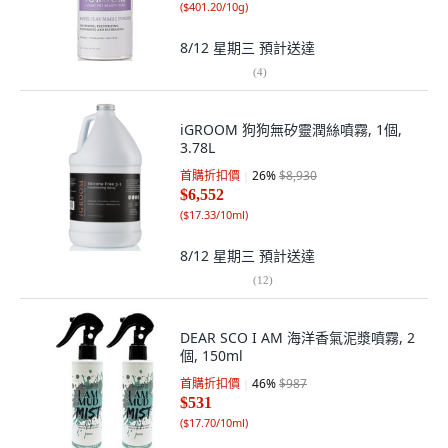
(
$401.20/10g
)
8/12 星期三
預計送達
(
4
)
iGROOM 狗狗無矽靈潤絲噴霧, 1個,
3.78L
首購折扣價
26
%
$8,930
$6,552
(
$17.33/10ml
)
8/12 星期三
預計送達
(
12
)
DEAR SCO I AM 海洋香氣泥漿噴霧, 2
個, 150ml
首購折扣價
46
%
$987
$531
(
$17.70/10ml
)