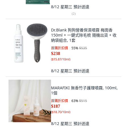
8/12 星期三
預計送達
(
2
)
Dr.Blank 狗狗營養保濕噴霧 梅雨香
150ml + 一鍵式除毛梳 隨機出貨 + 收
納袋組合, 1套
首購折扣價
55
%
$535
$238
(
$15.87/10ml
)
8/12 星期三
預計送達
MARAFIKI 無香竹子護理噴霧, 100ml,
1個
首購折扣價
63
%
$515
$187
(
$18.70/10ml
)
8/12 星期三
預計送達