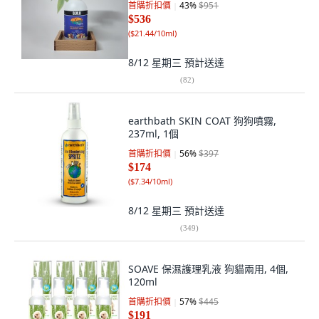
首購折扣價
43
%
$951
$536
(
$21.44/10ml
)
8/12 星期三
預計送達
(
82
)
earthbath SKIN COAT 狗狗噴霧,
237ml, 1個
首購折扣價
56
%
$397
$174
(
$7.34/10ml
)
8/12 星期三
預計送達
(
349
)
SOAVE 保濕護理乳液 狗貓兩用, 4個,
120ml
首購折扣價
57
%
$445
$191