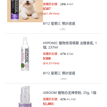
首購折扣價
28
%
$707
$507
(
$21.39/10ml
)
8/12 星期三
預計送達
(
39
)
HYPONIC 寵物保濕噴霧 淡雅香氣, 1
個, 237ml
首購折扣價
47
%
$746
$388
(
$16.37/10ml
)
8/12 星期三
預計送達
(
490
)
iGROOM 寵物白泥神奇粉, 25g, 1個
首購折扣價
42
%
$1,738
$1,003