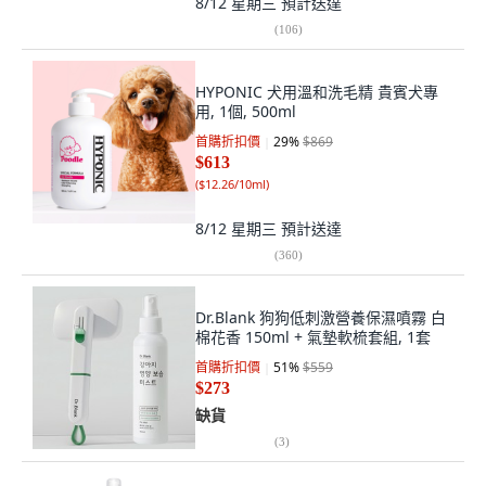
8/12 星期三
預計送達
(
106
)
HYPONIC 犬用溫和洗毛精 貴賓犬專
用, 1個, 500ml
首購折扣價
29
%
$869
$613
(
$12.26/10ml
)
8/12 星期三
預計送達
(
360
)
Dr.Blank 狗狗低刺激營養保濕噴霧 白
棉花香 150ml + 氣墊軟梳套組, 1套
首購折扣價
51
%
$559
$273
缺貨
(
3
)