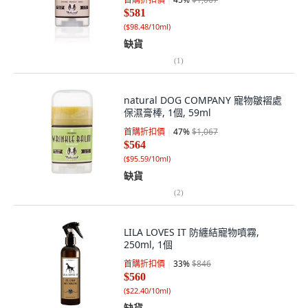
$581
(
$98.48/10ml
)
缺貨
(
1
)
natural DOG COMPANY 寵物皺褶處
保濕膏棒, 1個, 59ml
首購折扣價
47
%
$1,067
$564
(
$95.59/10ml
)
缺貨
(
2
)
LILA LOVES IT 防纏結寵物噴霧,
250ml, 1個
首購折扣價
33
%
$846
$560
(
$22.40/10ml
)
缺貨