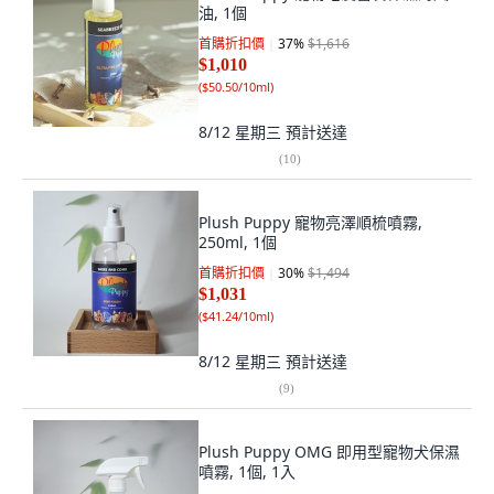
油, 1個
首購折扣價
37
%
$1,616
$1,010
(
$50.50/10ml
)
8/12 星期三
預計送達
(
10
)
Plush Puppy 寵物亮澤順梳噴霧,
250ml, 1個
首購折扣價
30
%
$1,494
$1,031
(
$41.24/10ml
)
8/12 星期三
預計送達
(
9
)
Plush Puppy OMG 即用型寵物犬保濕
噴霧, 1個, 1入