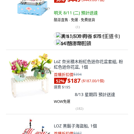
明天 8/11 (二)
預計送達
酷澎直售 ∙ 免運 ∙ 免費退貨
(
1
)
满 $1,500 再省 $75 (王道卡)
$4 酷澎幣回饋
LoZ 奈米積木粉紅色迷你花盆套組, 粉
紅色迷你花盆, 1個
首購折扣價
$394
$187
52
%
(
$187.00/1個
)
運費 $195
8/13 星期四
預計送達
WOW免運
(
182
)
LOZ 黑鬍子海盜船, 1個
首購折扣價
$987