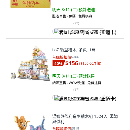
明天 8/11 (二)
預計送達
酷澎直售 ∙ 免運 ∙ 免費退貨
(
27
)
满 $1,500 再省 $75 (王道卡)
LoZ 微型積木, 多色, 1盒
首購折扣價
$260
$156
40
%
(
$156.00/1個
)
明天 8/11 (二)
預計送達
酷澎直售 ∙ WOW免運 ∙ 免費退貨
(
17
)
满 $1,500 再省 $75 (王道卡)
湯姆與傑利造型積木組 1524入, 湯姆
與傑利
首購折扣價
$515