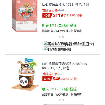
LoZ 披薩車積木 1739, 多色, 1組
首購折扣價
$199
$119
40
%
(
$119.00/1個
)
明天 8/11 (二)
預計送達
酷澎直售 ∙ WOW免運 ∙ 免費退貨
(
16
)
满 $1,500 再省 $75 (王道卡)
$5 酷澎幣回饋
LoZ 熊貓雪頂奶茶積木-380pcs
loz8811, 1入, 棕色
首購折扣價
$77
$46
40
%
(
$46.00/1個
)
明天 8/11 (二)
預計送達
酷澎直售 ∙ WOW免運 ∙ 免費退貨
(
12
)