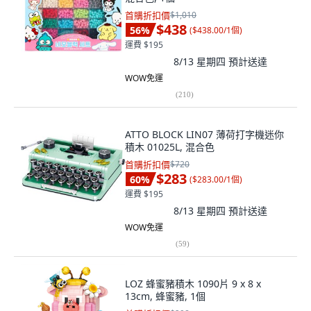
首購折扣價
$1,010
$438
56
%
(
$438.00/1個
)
運費 $195
8/13 星期四
預計送達
WOW免運
(
210
)
ATTO BLOCK LIN07 薄荷打字機迷你
積木 01025L, 混合色
首購折扣價
$720
$283
60
%
(
$283.00/1個
)
運費 $195
8/13 星期四
預計送達
WOW免運
(
59
)
LOZ 蜂蜜豬積木 1090片 9 x 8 x
13cm, 蜂蜜豬, 1個