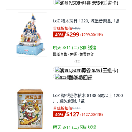
满 $1,500 再省 $75 (王道卡)
LoZ 積木玩具 1220, 城堡音樂盒, 1盒
首購折扣價
$499
$299
40
%
(
$299.00/1個
)
明天 8/11 (二)
預計送達
酷澎直售 ∙ 免運 ∙ 免費退貨
(
13
)
满 $1,500 再省 $75 (王道卡)
$12 酷澎幣回饋
LoZ 微型迷你積木 8138 6歲以上 1200
片, 錢兔似錦, 1盒
首購折扣價
$213
$127
40
%
(
$127.00/1個
)
明天 8/11 (二)
預計送達