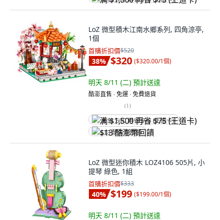
LoZ 微型積木江南水鄉系列, 四角涼亭,
1個
首購折扣價
$520
$320
38
%
(
$320.00/1個
)
明天 8/11 (二)
預計送達
酷澎直售 ∙ 免運 ∙ 免費退貨
(
1
)
满 $1,500 再省 $75 (王道卡)
$13 酷澎幣回饋
LoZ 微型迷你積木 LOZ4106 505片, 小
提琴 綠色, 1組
首購折扣價
$333
$199
40
%
(
$199.00/1個
)
明天 8/11 (二)
預計送達