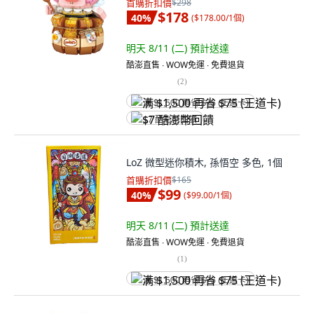
首購折扣價
$298
$178
40
%
(
$178.00/1個
)
明天 8/11 (二)
預計送達
酷澎直售 ∙ WOW免運 ∙ 免費退貨
(
2
)
满 $1,500 再省 $75 (王道卡)
$7 酷澎幣回饋
LoZ 微型迷你積木, 孫悟空 多色, 1個
首購折扣價
$165
$99
40
%
(
$99.00/1個
)
明天 8/11 (二)
預計送達
酷澎直售 ∙ WOW免運 ∙ 免費退貨
(
1
)
满 $1,500 再省 $75 (王道卡)