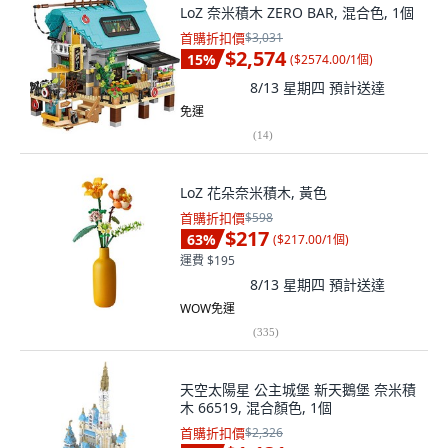
LoZ 奈米積木 ZERO BAR, 混合色, 1個
首購折扣價
$3,031
$2,574
15
%
(
$2574.00/1個
)
8/13 星期四
預計送達
免運
(
14
)
LoZ 花朵奈米積木, 黃色
首購折扣價
$598
$217
63
%
(
$217.00/1個
)
運費 $195
8/13 星期四
預計送達
WOW免運
(
335
)
天空太陽星 公主城堡 新天鵝堡 奈米積
木 66519, 混合顏色, 1個
首購折扣價
$2,326