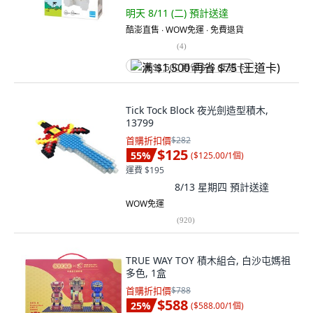
明天 8/11 (二)
預計送達
酷澎直售 ∙ WOW免運 ∙ 免費退貨
(
4
)
满 $1,500 再省 $75 (王道卡)
Tick Tock Block 夜光劍造型積木,
13799
首購折扣價
$282
$125
55
%
(
$125.00/1個
)
運費 $195
8/13 星期四
預計送達
WOW免運
(
920
)
TRUE WAY TOY 積木組合, 白沙屯媽祖
多色, 1盒
首購折扣價
$788
$588
25
%
(
$588.00/1個
)