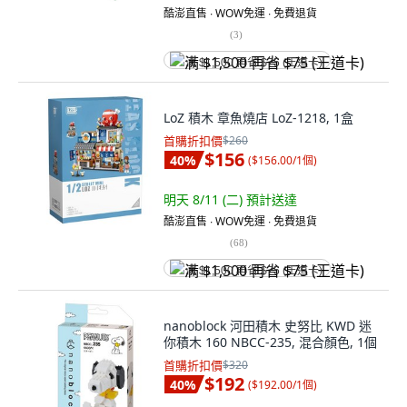
酷澎直售 ∙ WOW免運 ∙ 免費退貨
(
3
)
满 $1,500 再省 $75 (王道卡)
LoZ 積木 章魚燒店 LoZ-1218, 1盒
首購折扣價
$260
$156
40
%
(
$156.00/1個
)
明天 8/11 (二)
預計送達
酷澎直售 ∙ WOW免運 ∙ 免費退貨
(
68
)
满 $1,500 再省 $75 (王道卡)
nanoblock 河田積木 史努比 KWD 迷
你積木 160 NBCC-235, 混合顏色, 1個
首購折扣價
$320
$192
40
%
(
$192.00/1個
)