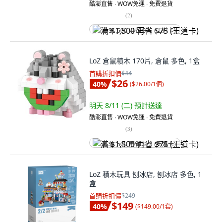
酷澎直售 ∙ WOW免運 ∙ 免費退貨
(
2
)
满 $1,500 再省 $75 (王道卡)
LoZ 倉鼠積木 170片, 倉鼠 多色, 1盒
首購折扣價
$44
$26
40
%
(
$26.00/1個
)
明天 8/11 (二)
預計送達
酷澎直售 ∙ WOW免運 ∙ 免費退貨
(
3
)
满 $1,500 再省 $75 (王道卡)
LoZ 積木玩具 刨冰店, 刨冰店 多色, 1
盒
首購折扣價
$249
$149
40
%
(
$149.00/1套
)