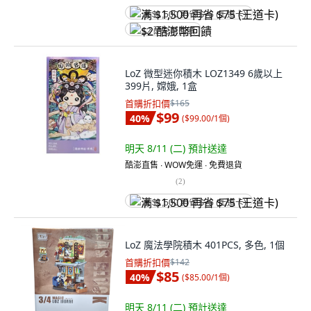
满 $1,500 再省 $75 (王道卡)
$2 酷澎幣回饋
LoZ 微型迷你積木 LOZ1349 6歲以上
399片, 嫦娥, 1盒
首購折扣價
$165
$99
40
%
(
$99.00/1個
)
明天 8/11 (二)
預計送達
酷澎直售 ∙ WOW免運 ∙ 免費退貨
(
2
)
满 $1,500 再省 $75 (王道卡)
LoZ 魔法學院積木 401PCS, 多色, 1個
首購折扣價
$142
$85
40
%
(
$85.00/1個
)
明天 8/11 (二)
預計送達