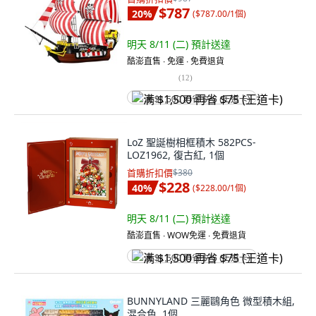
$787
20
%
(
$787.00/1個
)
明天 8/11 (二)
預計送達
酷澎直售 ∙ 免運 ∙ 免費退貨
(
12
)
满 $1,500 再省 $75 (王道卡)
LoZ 聖誕樹相框積木 582PCS-
LOZ1962, 復古紅, 1個
首購折扣價
$380
$228
40
%
(
$228.00/1個
)
明天 8/11 (二)
預計送達
酷澎直售 ∙ WOW免運 ∙ 免費退貨
满 $1,500 再省 $75 (王道卡)
BUNNYLAND 三麗鷗角色 微型積木組,
混合色, 1個