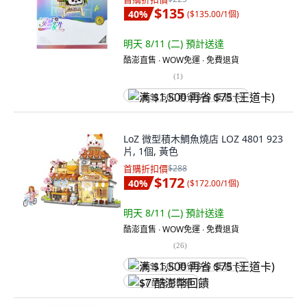
$135
40
%
(
$135.00/1個
)
明天 8/11 (二)
預計送達
酷澎直售 ∙ WOW免運 ∙ 免費退貨
(
1
)
满 $1,500 再省 $75 (王道卡)
LoZ 微型積木鯛魚燒店 LOZ 4801 923
片, 1個, 黃色
首購折扣價
$288
$172
40
%
(
$172.00/1個
)
明天 8/11 (二)
預計送達
酷澎直售 ∙ WOW免運 ∙ 免費退貨
(
26
)
满 $1,500 再省 $75 (王道卡)
$7 酷澎幣回饋