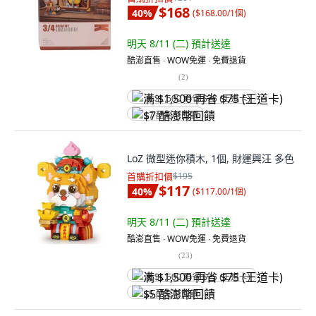
$168
40
%
(
$168.00/1個
)
明天 8/11 (二)
預計送達
酷澎直售 ∙ WOW免運 ∙ 免費退貨
(
2
)
满 $1,500 再省 $75 (王道卡)
$7 酷澎幣回饋
LoZ 微型迷你積木, 1個, 財運興汪 多色
首購折扣價
$195
$117
40
%
(
$117.00/1個
)
明天 8/11 (二)
預計送達
酷澎直售 ∙ WOW免運 ∙ 免費退貨
(
23
)
满 $1,500 再省 $75 (王道卡)
$5 酷澎幣回饋