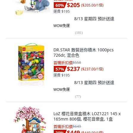
$205
60
%
(
$205.00/1個
)
運費 $195
8/13 星期四
預計送達
WOW免運
(
181
)
DR.STAR 散裝迷你積木 1000pcs
726dr, 混合色
首購折扣價
$558
$237
57
%
(
$237.00/1個
)
運費 $195
8/13 星期四
預計送達
WOW免運
(
77
)
LoZ 櫻花音樂盒積木 LOZ1221 145 x
165mm 806個, 櫻花音樂盒, 1盒
首購折扣價
$649
$449
30
%
(
$449.00/1個
)