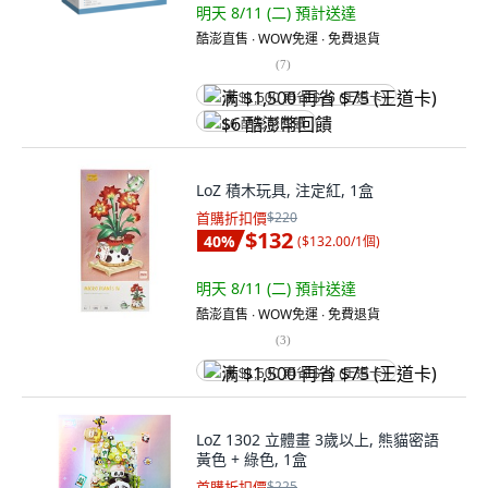
明天 8/11 (二)
預計送達
酷澎直售 ∙ WOW免運 ∙ 免費退貨
(
7
)
满 $1,500 再省 $75 (王道卡)
$6 酷澎幣回饋
LoZ 積木玩具, 注定紅, 1盒
首購折扣價
$220
$132
40
%
(
$132.00/1個
)
明天 8/11 (二)
預計送達
酷澎直售 ∙ WOW免運 ∙ 免費退貨
(
3
)
满 $1,500 再省 $75 (王道卡)
LoZ 1302 立體畫 3歲以上, 熊貓密語
黃色 + 綠色, 1盒
首購折扣價
$225