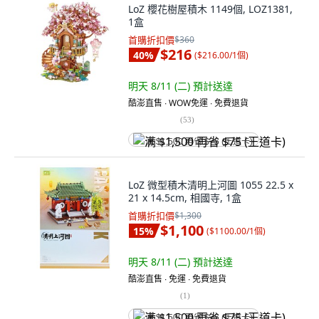
LoZ 櫻花樹屋積木 1149個, LOZ1381,
1盒
首購折扣價
$360
$216
40
%
(
$216.00/1個
)
明天 8/11 (二)
預計送達
酷澎直售 ∙ WOW免運 ∙ 免費退貨
(
53
)
满 $1,500 再省 $75 (王道卡)
LoZ 微型積木清明上河圖 1055 22.5 x
21 x 14.5cm, 相國寺, 1盒
首購折扣價
$1,300
$1,100
15
%
(
$1100.00/1個
)
明天 8/11 (二)
預計送達
酷澎直售 ∙ 免運 ∙ 免費退貨
(
1
)
满 $1,500 再省 $75 (王道卡)