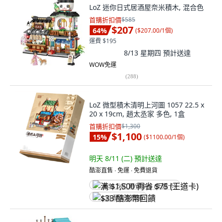
LoZ 迷你日式居酒屋奈米積木, 混合色
首購折扣價
$585
$207
64
%
(
$207.00/1個
)
運費 $195
8/13 星期四
預計送達
WOW免運
(
288
)
LoZ 微型積木清明上河圖 1057 22.5 x
20 x 19cm, 趙太丞家 多色, 1盒
首購折扣價
$1,300
$1,100
15
%
(
$1100.00/1個
)
明天 8/11 (二)
預計送達
酷澎直售 ∙ 免運 ∙ 免費退貨
满 $1,500 再省 $75 (王道卡)
$33 酷澎幣回饋