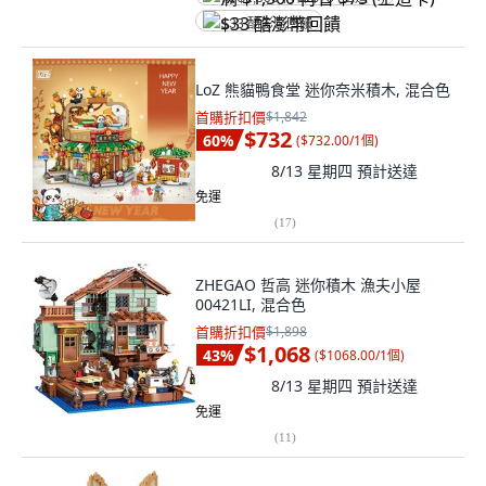
$33 酷澎幣回饋
LoZ 熊貓鴨食堂 迷你奈米積木, 混合色
首購折扣價
$1,842
$732
60
%
(
$732.00/1個
)
8/13 星期四
預計送達
免運
(
17
)
ZHEGAO 哲高 迷你積木 漁夫小屋
00421LI, 混合色
首購折扣價
$1,898
$1,068
43
%
(
$1068.00/1個
)
8/13 星期四
預計送達
免運
(
11
)