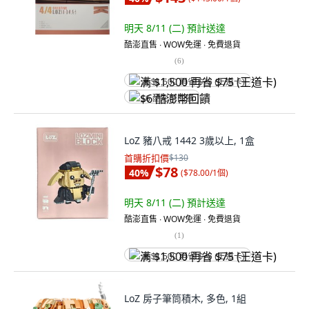
明天 8/11 (二)
預計送達
酷澎直售 ∙ WOW免運 ∙ 免費退貨
(
6
)
满 $1,500 再省 $75 (王道卡)
$6 酷澎幣回饋
LoZ 豬八戒 1442 3歲以上, 1盒
首購折扣價
$130
$78
40
%
(
$78.00/1個
)
明天 8/11 (二)
預計送達
酷澎直售 ∙ WOW免運 ∙ 免費退貨
(
1
)
满 $1,500 再省 $75 (王道卡)
LoZ 房子筆筒積木, 多色, 1組