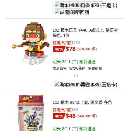
满 $1,500 再省 $75 (王道卡)
$2 酷澎幣回饋
LoZ 積木玩具 1440 3歲以上, 孫悟空
棕色, 1個
首購折扣價
$130
$78
40
%
(
$78.00/1個
)
明天 8/11 (二)
預計送達
酷澎直售 ∙ WOW免運 ∙ 免費退貨
(
1
)
满 $1,500 再省 $75 (王道卡)
LoZ 積木 8842, 1盒, 鬱金香 多色
首購折扣價
$80
$48
40
%
(
$48.00/1個
)
明天 8/11 (二)
預計送達