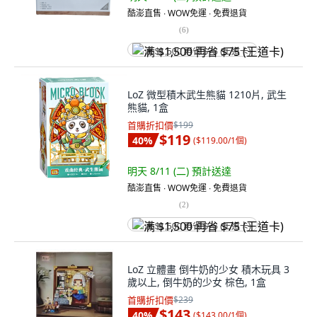
酷澎直售 ∙ WOW免運 ∙ 免費退貨
(
6
)
满 $1,500 再省 $75 (王道卡)
LoZ 微型積木武生熊貓 1210片, 武生
熊貓, 1盒
首購折扣價
$199
$119
40
%
(
$119.00/1個
)
明天 8/11 (二)
預計送達
酷澎直售 ∙ WOW免運 ∙ 免費退貨
(
2
)
满 $1,500 再省 $75 (王道卡)
LoZ 立體畫 倒牛奶的少女 積木玩具 3
歲以上, 倒牛奶的少女 棕色, 1盒
首購折扣價
$239
$143
40
%
(
$143.00/1個
)