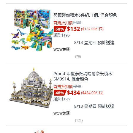
恐龍迷你積木6件組, 1個, 混合顏色
首購折扣價
$423
$132
68
%
(
$132.00/1個
)
運費 $195
8/13 星期四
預計送達
WOW免運
(
76
)
Prand 印度泰姬瑪哈爾奈米積木
SM9914, 混合顏色
首購折扣價
$848
$434
48
%
(
$434.00/1個
)
運費 $195
8/13 星期四
預計送達
WOW免運
(
120
)