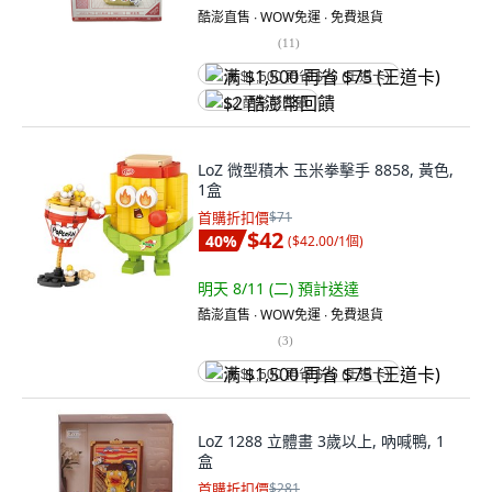
酷澎直售 ∙ WOW免運 ∙ 免費退貨
(
11
)
满 $1,500 再省 $75 (王道卡)
$2 酷澎幣回饋
LoZ 微型積木 玉米拳擊手 8858, 黃色,
1盒
首購折扣價
$71
$42
40
%
(
$42.00/1個
)
明天 8/11 (二)
預計送達
酷澎直售 ∙ WOW免運 ∙ 免費退貨
(
3
)
满 $1,500 再省 $75 (王道卡)
LoZ 1288 立體畫 3歲以上, 吶喊鴨, 1
盒
首購折扣價
$281