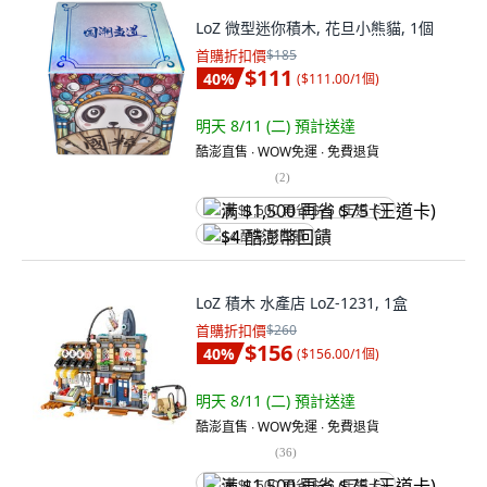
LoZ 微型迷你積木, 花旦小熊貓, 1個
首購折扣價
$185
$111
40
%
(
$111.00/1個
)
明天 8/11 (二)
預計送達
酷澎直售 ∙ WOW免運 ∙ 免費退貨
(
2
)
满 $1,500 再省 $75 (王道卡)
$4 酷澎幣回饋
LoZ 積木 水產店 LoZ-1231, 1盒
首購折扣價
$260
$156
40
%
(
$156.00/1個
)
明天 8/11 (二)
預計送達
酷澎直售 ∙ WOW免運 ∙ 免費退貨
(
36
)
满 $1,500 再省 $75 (王道卡)