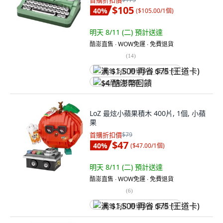
首購折扣價
$105
40
%
(
$105.00/1個
)
明天 8/11 (二)
預計送達
酷澎直售 ∙ WOW免運 ∙ 免費退貨
(
14
)
满 $1,500 再省 $75 (王道卡)
$4 酷澎幣回饋
LoZ 最炫小蘋果積木 400片, 1個, 小蘋
果
首購折扣價
$79
$47
40
%
(
$47.00/1個
)
明天 8/11 (二)
預計送達
酷澎直售 ∙ WOW免運 ∙ 免費退貨
(
6
)
满 $1,500 再省 $75 (王道卡)