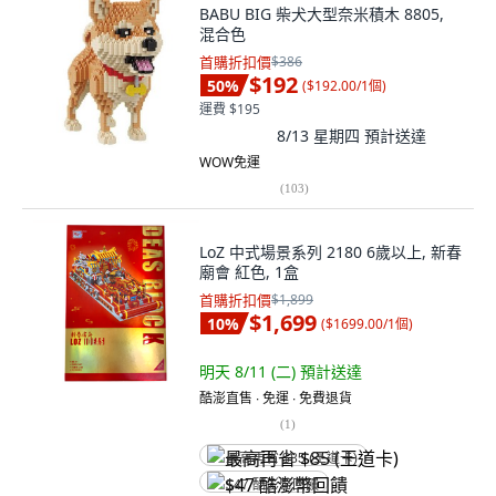
BABU BIG 柴犬大型奈米積木 8805,
混合色
首購折扣價
$386
$192
50
%
(
$192.00/1個
)
運費 $195
8/13 星期四
預計送達
WOW免運
(
103
)
LoZ 中式場景系列 2180 6歲以上, 新春
廟會 紅色, 1盒
首購折扣價
$1,899
$1,699
10
%
(
$1699.00/1個
)
明天 8/11 (二)
預計送達
酷澎直售 ∙ 免運 ∙ 免費退貨
(
1
)
最高再省 $85 (王道卡)
$47 酷澎幣回饋