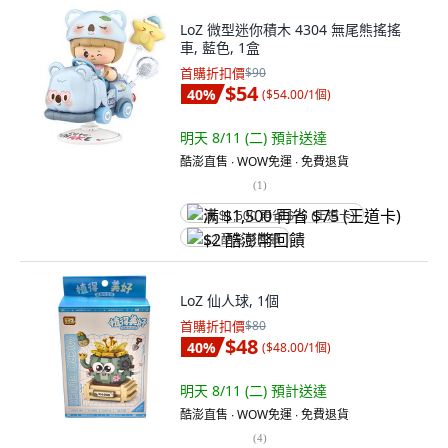
LoZ 微型迷你積木 4304 無尾熊搖搖
車, 藍色, 1盒
首購折扣價
$90
$54
40
%
(
$54.00/1個
)
明天 8/11 (二)
預計送達
酷澎直售 ∙ WOW免運 ∙ 免費退貨
(
1
)
满 $1,500 再省 $75 (王道卡)
$2 酷澎幣回饋
LoZ 仙人球, 1個
首購折扣價
$80
$48
40
%
(
$48.00/1個
)
明天 8/11 (二)
預計送達
酷澎直售 ∙ WOW免運 ∙ 免費退貨
(
4
)