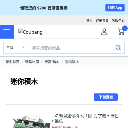
領取您的
$200
首購優惠卷!
打開 App
登入
註冊會員
客服中心
全部
酷澎首頁
玩具休閒
樂高/積木
迷你積木
迷你積木
篩選器
LoZ 微型迷你積木, 1個, 打字機 + 綠色
+ 黑色
$175