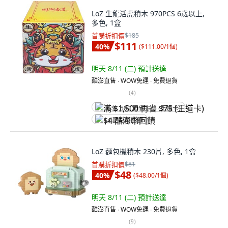
LoZ 生龍活虎積木 970PCS 6歲以上,
多色, 1盒
首購折扣價
$185
$111
40
%
(
$111.00/1個
)
明天 8/11 (二)
預計送達
酷澎直售 ∙ WOW免運 ∙ 免費退貨
(
4
)
满 $1,500 再省 $75 (王道卡)
$4 酷澎幣回饋
LoZ 麵包機積木 230片, 多色, 1盒
首購折扣價
$81
$48
40
%
(
$48.00/1個
)
明天 8/11 (二)
預計送達
酷澎直售 ∙ WOW免運 ∙ 免費退貨
(
9
)