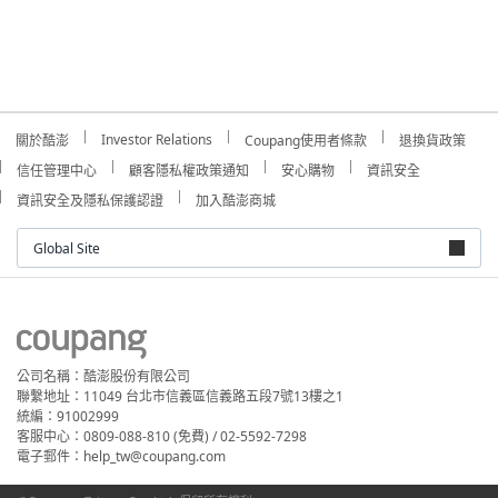
Investor Relations
關於酷澎
Coupang使用者條款
退換貨政策
信任管理中心
顧客隱私權政策通知
安心購物
資訊安全
資訊安全及隱私保護認證
加入酷澎商城
Global Site
公司名稱：酷澎股份有限公司
聯繫地址：11049 台北市信義區信義路五段7號13樓之1
統編：91002999
客服中心：0809-088-810 (免費) / 02-5592-7298
電子郵件：help_tw@coupang.com