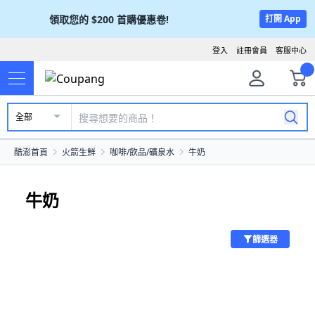
領取您的
$200
首購優惠卷!
打開 App
登入
註冊會員
客服中心
全部
酷澎首頁
火箭生鮮
咖啡/飲品/礦泉水
牛奶
牛奶
篩選器