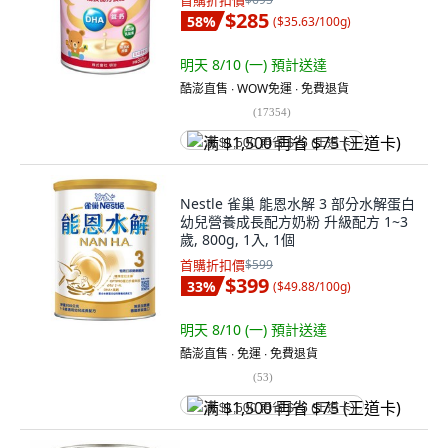
首購折扣價
$285
58
%
(
$35.63/100g
)
明天 8/10 (一)
預計送達
酷澎直售 ∙ WOW免運 ∙ 免費退貨
(
17354
)
满 $1,500 再省 $75 (王道卡)
Nestle 雀巢 能恩水解 3 部分水解蛋白
幼兒營養成長配方奶粉 升級配方 1~3
歲, 800g, 1入, 1個
首購折扣價
$599
$399
33
%
(
$49.88/100g
)
明天 8/10 (一)
預計送達
酷澎直售 ∙ 免運 ∙ 免費退貨
(
53
)
满 $1,500 再省 $75 (王道卡)