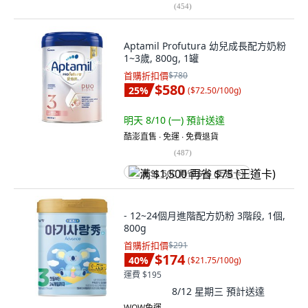
(
454
)
Aptamil Profutura 幼兒成長配方奶粉
1~3歲, 800g, 1罐
首購折扣價
$780
$580
25
%
(
$72.50/100g
)
明天 8/10 (一)
預計送達
酷澎直售 ∙ 免運 ∙ 免費退貨
(
487
)
满 $1,500 再省 $75 (王道卡)
- 12~24個月進階配方奶粉 3階段, 1個,
800g
首購折扣價
$291
$174
40
%
(
$21.75/100g
)
運費 $195
8/12 星期三
預計送達
WOW免運