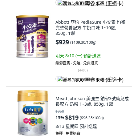
满 $1,500 再省 $75 (王道卡)
Abbott 亞培 PediaSure 小安素 均衡
完整營養配方 牛奶口味 1~10歲,
850g, 1罐
$929
(
$109.30/100g
)
明天 8/10 (一)
預計送達
酷澎直售 ∙ 免運 ∙ 免費退貨
(
4403
)
满 $1,500 再省 $75 (王道卡)
Mead Johnson 美強生 鉑睿3號幼兒成
長配方 奶粉 1~3歲, 850g, 1罐
$950
$819
13
%
(
$96.35/100g
)
8/13 星期四
預計送達
免運 ∙ 免費退貨