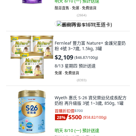
明天 8/10 (一)
預計送達
酷澎直售 ∙ 免運 ∙ 免費退貨
(
2664
)
最高再省 $161 (王道卡)
Fernleaf 豐力富 Nature+ 金護兒童奶
粉 4號 3~7歲, 1.5kg, 3罐
$2,109
(
$46.87/100g
)
8/13 星期四
預計送達
免運 ∙ 免費退貨
(
8393
)
Wyeth 惠氏 S-26 資兒樂幼兒成長配方
奶粉 再升級版 3號 1~3歲, 850g, 1罐
首購折扣價
$700
$500
28
%
(
$58.82/100g
)
明天 8/10 (一)
預計送達