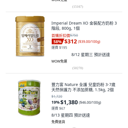
(
15167
)
Imperial Dream XO 金裝配方奶粉 3
階段, 800g, 1個
首購折扣價
$750
$312
58
%
(
$39.00/100g
)
運費 $195
8/12 星期三
預計送達
WOW免運
(
50270
)
豐力富 Nature 全護 兒童奶粉 3-7歲
天然保護力 不添加蔗糖, 1.5kg, 2個
$1,720
$1,380
19
%
(
$46.00/100g
)
運費 $67
8/13 星期四
預計送達
免費退貨