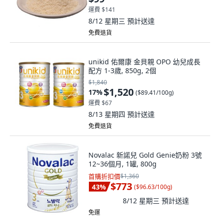
運費 $141
8/12 星期三
預計送達
免費退貨
unikid 佑爾康 金貝親 OPO 幼兒成長
配方 1-3歲, 850g, 2個
$1,840
$1,520
17
%
(
$89.41/100g
)
運費 $67
8/13 星期四
預計送達
免費退貨
Novalac 新諾兒 Gold Genie奶粉 3號
12~36個月, 1罐, 800g
首購折扣價
$1,360
$773
43
%
(
$96.63/100g
)
8/12 星期三
預計送達
免運