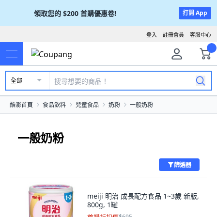
領取您的
$200
首購優惠卷!
打開 App
登入
註冊會員
客服中心
全部
酷澎首頁
食品飲料
兒童食品
奶粉
一般奶粉
一般奶粉
篩選器
meiji 明治 成長配方食品 1~3歲 新版,
800g, 1罐
$695