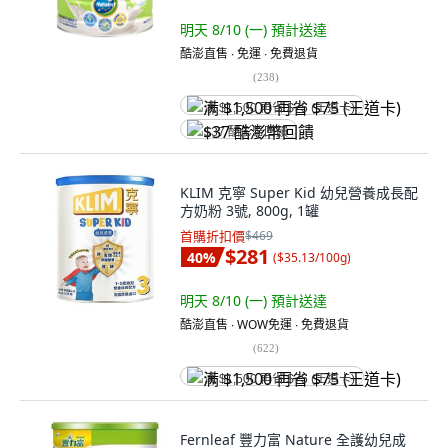
明天 8/10 (一)
預計送達
酷澎直售 ∙ 免運 ∙ 免費退貨
(
238
)
满 $1,500 再省 $75 (王道卡)
$37 酷澎幣回饋
KLIM 克寧 Super Kid 幼兒營養成長配
方奶粉 3號, 800g, 1罐
首購折扣價
$469
$281
40
%
(
$35.13/100g
)
明天 8/10 (一)
預計送達
酷澎直售 ∙ WOW免運 ∙ 免費退貨
(
622
)
满 $1,500 再省 $75 (王道卡)
Fernleaf 豐力富 Nature 全護幼兒成