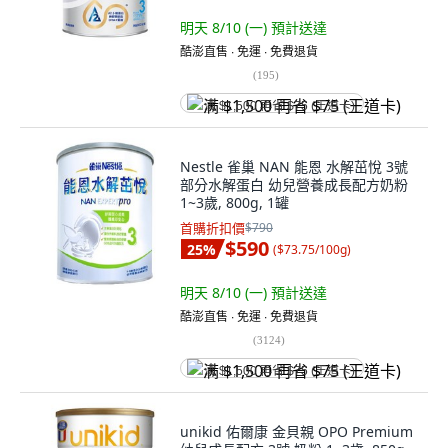
明天 8/10 (一)
預計送達
酷澎直售 ∙ 免運 ∙ 免費退貨
(
195
)
满 $1,500 再省 $75 (王道卡)
Nestle 雀巢 NAN 能恩 水解茁悅 3號
部分水解蛋白 幼兒營養成長配方奶粉
1~3歲, 800g, 1罐
首購折扣價
$790
$590
25
%
(
$73.75/100g
)
明天 8/10 (一)
預計送達
酷澎直售 ∙ 免運 ∙ 免費退貨
(
3124
)
满 $1,500 再省 $75 (王道卡)
unikid 佑爾康 金貝親 OPO Premium