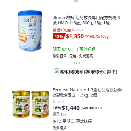
(
5
)
illuma 啟賦 幼兒成長專用配方奶粉 3
號 HMO 1~3歲, 800g, 1罐, 1罐
首購折扣價
$1,550
$1,350
12
%
(
$168.75/100g
)
明天 8/10 (一)
預計送達
酷澎直售 ∙ 免運 ∙ 免費退貨
(
33
)
满 $1,500 再省 $75 (王道卡)
Fernleaf Nature+ 1-3歲幼兒成長奶粉
2倍精煉蛋白, 1.5kg, 2個
$1,760
$1,440
18
%
(
$48.00/100g
)
運費 $67
8/12 星期三
預計送達
免費退貨