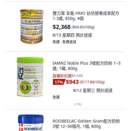
豐力富 全能 HMO 幼兒營養成長配方
1-3歲, 850g, 4個
$2,368
(
$69.65/100g
)
8/13 星期四
預計送達
免運 ∙ 免費退貨
IAMNZ Noble Plus 3號配方奶粉 1~3
歲, 1罐, 800g
首購折扣價
$1,143
$943
17
%
(
$117.88/100g
)
8/12 星期三
預計送達
免運
(
139
)
ROOBEELAC Golden Gram配方奶粉
3號 12~36個月, 1個, 800g