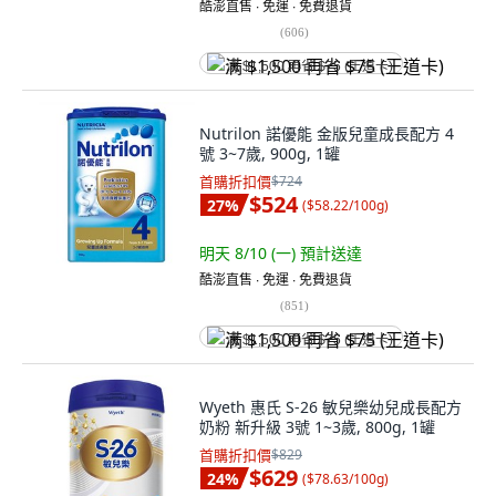
酷澎直售 ∙ 免運 ∙ 免費退貨
(
606
)
满 $1,500 再省 $75 (王道卡)
Nutrilon 諾優能 金版兒童成長配方 4
號 3~7歲, 900g, 1罐
首購折扣價
$724
$524
27
%
(
$58.22/100g
)
明天 8/10 (一)
預計送達
酷澎直售 ∙ 免運 ∙ 免費退貨
(
851
)
满 $1,500 再省 $75 (王道卡)
Wyeth 惠氏 S-26 敏兒樂幼兒成長配方
奶粉 新升級 3號 1~3歲, 800g, 1罐
首購折扣價
$829
$629
24
%
(
$78.63/100g
)