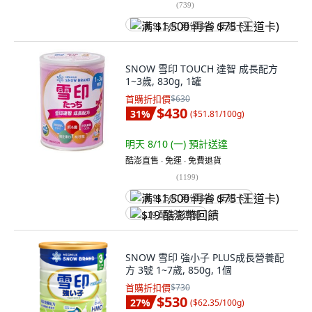
(
739
)
满 $1,500 再省 $75 (王道卡)
SNOW 雪印 TOUCH 達智 成長配方
1~3歲, 830g, 1罐
首購折扣價
$630
$430
31
%
(
$51.81/100g
)
明天 8/10 (一)
預計送達
酷澎直售 ∙ 免運 ∙ 免費退貨
(
1199
)
满 $1,500 再省 $75 (王道卡)
$19 酷澎幣回饋
SNOW 雪印 強小子 PLUS成長營養配
方 3號 1~7歲, 850g, 1個
首購折扣價
$730
$530
27
%
(
$62.35/100g
)