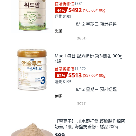
首購折扣價
$881
$492
44
%
(
$65.60/100g
)
運費 $195
8/12 星期三
預計送達
免運
(
6284
)
Maeil 每日 配方奶粉 第3階段, 900g,
1罐
首購折扣價
$1,372
$513
62
%
(
$57.00/100g
)
運費 $195
8/12 星期三
預計送達
免運
(
9764
)
【蜜豆子】 加水即打發 輕鬆製作綿密
奶蓋, 1個, 海鹽奶蓋粉 - 樣品200g
$99