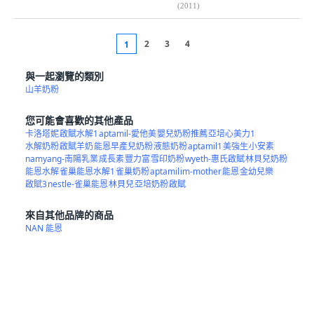
(
2011
)
2
3
4
1
與一起瀏覽的類別
山羊奶粉
您可能會喜歡的其他產品
卡洛塔妮
啟賦水解1
aptamil-愛他美
嬰兒奶粉推薦
亞培心美力1
水解奶粉
啟賦羊奶
能恩早產兒奶粉
液態奶粉
aptamil1
美強生
小安素
namyang-南陽乳業
成長素
豐力富
雪印奶粉
wyeth-惠氏啟賦
林貝兒奶粉
能恩水解
雀巢能恩水解1
雀巢奶粉
aptamil
im-mother
能恩
金幼兒樂
啟賦3
nestle-雀巢能恩
林貝兒
亞培奶粉
啟賦
來自其他品牌的商品
NAN 能恩