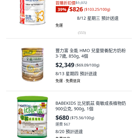
首購折扣價
$1,372
$826
39
%
(
$103.25/100g
)
8/12 星期三
預計送達
免運
(
553
)
豐力富 全能 HMO 兒童營養配方奶粉
3-7歲, 850g, 4個
$2,349
(
$69.09/100g
)
8/13 星期四
預計送達
免運 ∙ 免費退貨
BABEKIDS 比兒凱茲 衛敏成長植物奶
900公克, 900g, 1個
$680
(
$75.56/100g
)
運費 $67
8/20
預計送達