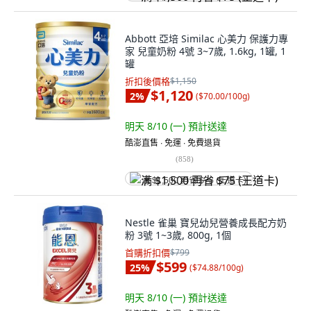
Abbott 亞培 Similac 心美力 保護力專
家 兒童奶粉 4號 3~7歲, 1.6kg, 1罐, 1
罐
折扣後價格
$1,150
$1,120
2
%
(
$70.00/100g
)
明天 8/10 (一)
預計送達
酷澎直售 ∙ 免運 ∙ 免費退貨
(
858
)
满 $1,500 再省 $75 (王道卡)
Nestle 雀巢 寶兒幼兒營養成長配方奶
粉 3號 1~3歲, 800g, 1個
首購折扣價
$799
$599
25
%
(
$74.88/100g
)
明天 8/10 (一)
預計送達