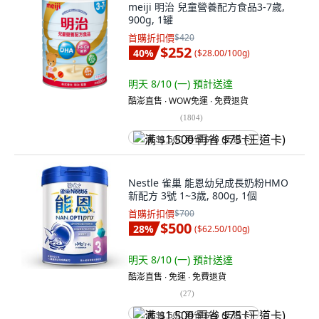
meiji 明治 兒童營養配方食品3-7歲,
900g, 1罐
首購折扣價
$420
$252
40
%
(
$28.00/100g
)
明天 8/10 (一)
預計送達
酷澎直售 ∙ WOW免運 ∙ 免費退貨
(
1804
)
满 $1,500 再省 $75 (王道卡)
Nestle 雀巢 能恩幼兒成長奶粉HMO
新配方 3號 1~3歲, 800g, 1個
首購折扣價
$700
$500
28
%
(
$62.50/100g
)
明天 8/10 (一)
預計送達
酷澎直售 ∙ 免運 ∙ 免費退貨
(
27
)
满 $1,500 再省 $75 (王道卡)