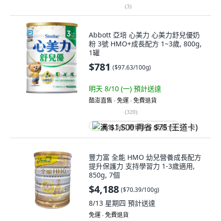
(
3
)
Abbott 亞培 心美力 心美力舒兒優奶
粉 3號 HMO+成長配方 1~3歲, 800g,
1罐
$781
(
$97.63/100g
)
明天 8/10 (一)
預計送達
酷澎直售 ∙ 免運 ∙ 免費退貨
(
320
)
满 $1,500 再省 $75 (王道卡)
豐力富 全能 HMO 幼兒營養成長配方
提升保護力 支持學習力 1-3歲適用,
850g, 7個
$4,188
(
$70.39/100g
)
8/13 星期四
預計送達
免運 ∙ 免費退貨