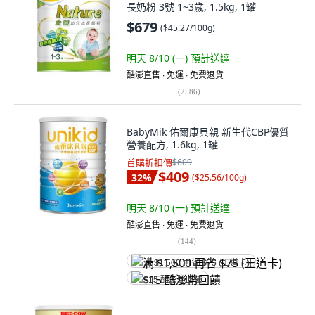
長奶粉 3號 1~3歲, 1.5kg, 1罐
$679
(
$45.27/100g
)
明天 8/10 (一)
預計送達
酷澎直售 ∙ 免運 ∙ 免費退貨
(
2586
)
BabyMik 佑爾康貝親 新生代CBP優質
營養配方, 1.6kg, 1罐
首購折扣價
$609
$409
32
%
(
$25.56/100g
)
明天 8/10 (一)
預計送達
酷澎直售 ∙ 免運 ∙ 免費退貨
(
144
)
满 $1,500 再省 $75 (王道卡)
$15 酷澎幣回饋