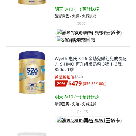
明天 8/10 (一)
預計送達
酷澎直售 ∙ 免運 ∙ 免費退貨
(
3858
)
满 $1,500 再省 $75 (王道卡)
$28 酷澎幣回饋
Wyeth 惠氏 S-26 金幼兒樂幼兒成長配
方 S-HMO 再升級版奶粉 3號 1~3歲,
850g, 1罐
首購折扣價
$679
$479
29
%
(
$56.35/100g
)
明天 8/10 (一)
預計送達
酷澎直售 ∙ 免運 ∙ 免費退貨
(
12833
)
满 $1,500 再省 $75 (王道卡)