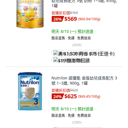
幼兒成長配方 3號 奶粉 1~3歲, 850g,
1罐
首購折扣價
$769
$569
26
%
(
$66.94/100g
)
明天 8/10 (一)
預計送達
酷澎直售 ∙ 免運 ∙ 免費退貨
(
2626
)
满 $1,500 再省 $75 (王道卡)
$19 酷澎幣回饋
Nutrilon 諾優能 金版幼兒成長配方 3
號 1~3歲, 900g, 1罐
首購折扣價
$825
$625
24
%
(
$69.45/100g
)
明天 8/10 (一)
預計送達
酷澎直售 ∙ 免運 ∙ 免費退貨
(
2585
)