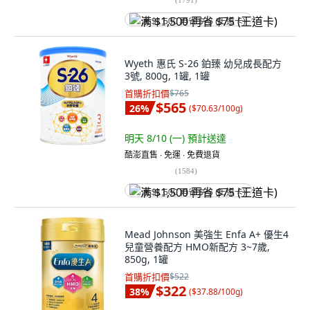
满 $1,500 再省 $75 (王道卡)
Wyeth 惠氏 S-26 鉑臻 幼兒成長配方
3號, 800g, 1罐, 1罐
首購折扣價
$765
$565
26
%
(
$70.63/100g
)
明天 8/10 (一)
預計送達
酷澎直售 ∙ 免運 ∙ 免費退貨
(
1584
)
满 $1,500 再省 $75 (王道卡)
Mead Johnson 美強生 Enfa A+ 優生4
兒童營養配方 HMO新配方 3~7歲,
850g, 1罐
首購折扣價
$522
$322
38
%
(
$37.88/100g
)