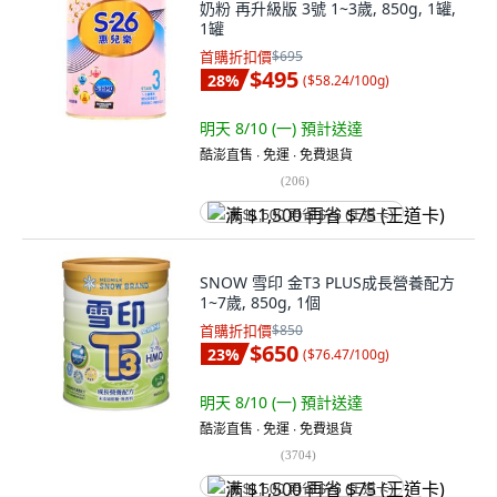
奶粉 再升級版 3號 1~3歲, 850g, 1罐,
1罐
首購折扣價
$695
$495
28
%
(
$58.24/100g
)
明天 8/10 (一)
預計送達
酷澎直售 ∙ 免運 ∙ 免費退貨
(
206
)
满 $1,500 再省 $75 (王道卡)
SNOW 雪印 金T3 PLUS成長營養配方
1~7歲, 850g, 1個
首購折扣價
$850
$650
23
%
(
$76.47/100g
)
明天 8/10 (一)
預計送達
酷澎直售 ∙ 免運 ∙ 免費退貨
(
3704
)
满 $1,500 再省 $75 (王道卡)