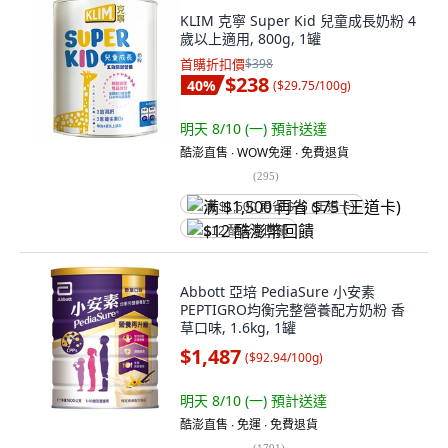
KLIM 克寧 Super Kid 兒童成長奶粉 4
歲以上適用, 800g, 1罐
首購折扣價
$398
$238
40
%
(
$29.75/100g
)
明天 8/10 (一)
預計送達
酷澎直售 ∙ WOW免運 ∙ 免費退貨
(
295
)
满 $1,500 再省 $75 (王道卡)
$12 酷澎幣回饋
Abbott 亞培 PediaSure 小安素
PEPTIGRO均衡完整營養配方奶粉 香
草口味, 1.6kg, 1罐
$1,487
(
$92.94/100g
)
明天 8/10 (一)
預計送達
酷澎直售 ∙ 免運 ∙ 免費退貨
(
1791
)