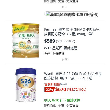
酷澎直售 ∙ 免運 ∙ 免費退貨
(
5
)
满 $1,500 再省 $75 (王道卡)
Fernleaf 豐力富 全能HMO 4號 幼兒
成長配方奶粉 3~7歲, 850g, 1罐
$589
(
$69.30/100g
)
8/13 星期四
預計送達
免運 ∙ 免費退貨
(
469
)
Wyeth 惠氏 S-26 鉑臻 Pro2 幼兒成長
配方奶粉 3號 1~3歲, 800g, 1罐
首購折扣價
$870
$670
22
%
(
$83.75/100g
)
明天 8/10 (一)
預計送達
酷澎直售 ∙ 免運 ∙ 免費退貨