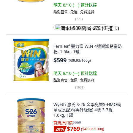
明天 8/10 (一)
預計送達
酷澎直售 ∙ 免運 ∙ 免費退貨
(
723
)
满 $1,500 再省 $75 (王道卡)
Fernleaf 豐力富 WIN 4號資穎兒童奶
粉, 1.5kg, 1罐
$599
(
$39.93/100g
)
明天 8/10 (一)
預計送達
酷澎直售 ∙ 免運 ∙ 免費退貨
(
1681
)
Wyeth 惠氏 S-26 金學兒樂S-HMO幼
童成長配方(再升級版) 4號 3-7歲,
1.6kg, 1罐
首購折扣價
$969
$769
20
%
(
$48.06/100g
)