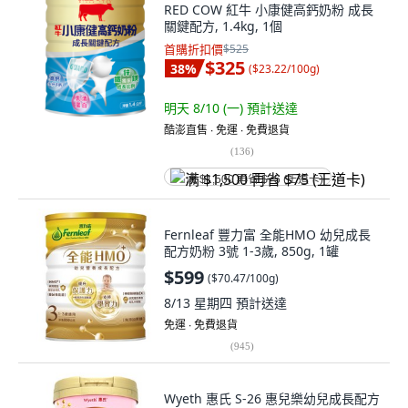
RED COW 紅牛 小康健高鈣奶粉 成長
關鍵配方, 1.4kg, 1個
首購折扣價
$525
$325
38
%
(
$23.22/100g
)
明天 8/10 (一)
預計送達
酷澎直售 ∙ 免運 ∙ 免費退貨
(
136
)
满 $1,500 再省 $75 (王道卡)
Fernleaf 豐力富 全能HMO 幼兒成長
配方奶粉 3號 1-3歲, 850g, 1罐
$599
(
$70.47/100g
)
8/13 星期四
預計送達
免運 ∙ 免費退貨
(
945
)
Wyeth 惠氏 S-26 惠兒樂幼兒成長配方