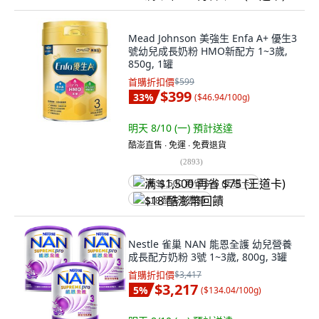
Mead Johnson 美強生 Enfa A+ 優生3
號幼兒成長奶粉 HMO新配方 1~3歲,
850g, 1罐
首購折扣價
$599
$399
33
%
(
$46.94/100g
)
明天 8/10 (一)
預計送達
酷澎直售 ∙ 免運 ∙ 免費退貨
(
2893
)
满 $1,500 再省 $75 (王道卡)
$18 酷澎幣回饋
Nestle 雀巢 NAN 能恩全護 幼兒營養
成長配方奶粉 3號 1~3歲, 800g, 3罐
首購折扣價
$3,417
$3,217
5
%
(
$134.04/100g
)