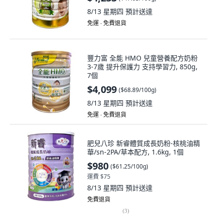
8/13 星期四
預計送達
免運 ∙ 免費退貨
豐力富 全能 HMO 兒童營養配方奶粉
3-7歲 提升保護力 支持學習力, 850g,
7個
$4,099
(
$68.89/100g
)
8/13 星期四
預計送達
免運 ∙ 免費退貨
肥兒八珍 新睿體質成長奶粉-核桃油精
華/sn-2PA/草本配方, 1.6kg, 1個
$980
(
$61.25/100g
)
運費 $75
8/13 星期四
預計送達
免費退貨
(
3
)