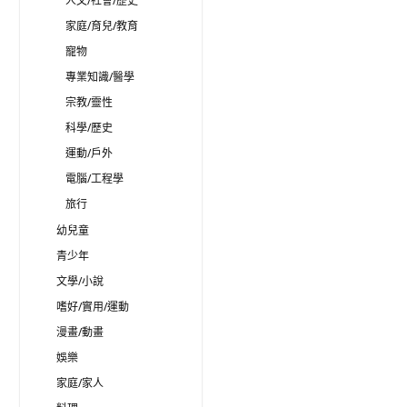
人文/社會/歷史
家庭/育兒/教育
寵物
專業知識/醫學
宗教/靈性
科學/歷史
運動/戶外
電腦/工程學
旅行
幼兒童
青少年
文學/小說
嗜好/實用/運動
漫畫/動畫
娛樂
家庭/家人