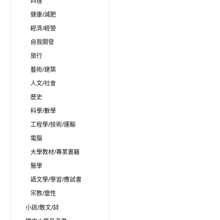
料理
健康/減肥
經濟/經營
自我開發
旅行
藝術/建築
人文/社會
歷史
科學/數學
工程學/技術/運輸
電腦
大學教材/專業書籍
醫學
語文學/學習/應試書
宗教/靈性
小說/散文/詩