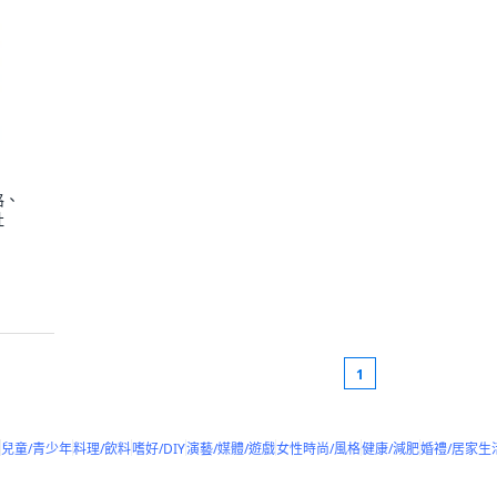
格、
社
1
兒童/青少年
料理/飲料
嗜好/DIY
演藝/媒體/遊戲
女性時尚/風格
健康/減肥
婚禮/居家生