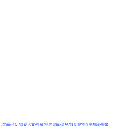
活
文學/科幻/懸疑
人文/社會/歷史
家庭/育兒/教育
寵物
專業知識/醫學