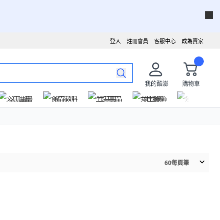
登入
註冊會員
客服中心
成為賣家
我的酷澎
購物車
文具圖書
食品飲料
生活用品
女性服飾
運動戶外
60
每頁筆