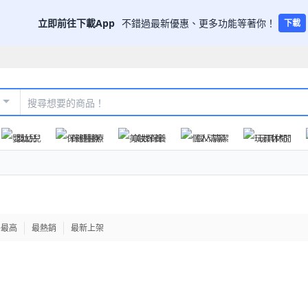
立即前往下載App
不錯過最新優惠、更多功能等著你！
下載
嬰幼兒
保健醫療
美妝保養
個人清潔
玩具休閒
格最高
最熱銷
最新上架