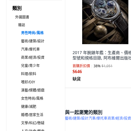
類別
外國圖書
雜誌
男性時尚/風格
藝術/建築/設計
汽車/摩托車
2017 年腕錶年鑑：生產商、價
商業/經濟/投資
型號和規格目錄, 阿布維爾出版
兒童/青少年
首購折扣價
38
%
$1,051
$646
料理/飲料
缺貨
嗜好/DIY
演藝/媒體/遊戲
女性時尚/風格
健康/減肥
與一起瀏覽的類別
婚禮/居家生活
藝術/建築/設計
汽車/摩托車
商業/經濟/投資
文學/科幻/懸疑