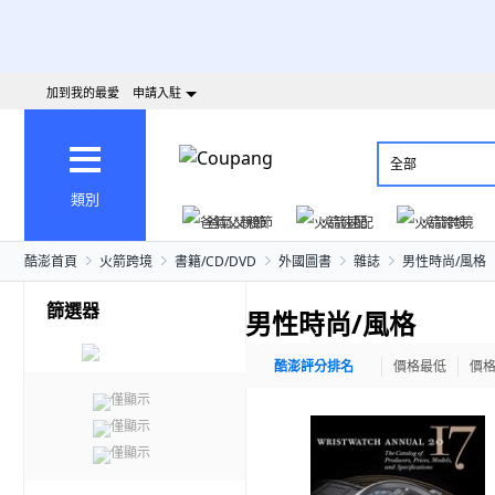
加到我的最愛
申請入駐
全部
類別
爸氣父親節
火箭速配
火箭跨境
酷澎首頁
火箭跨境
書籍/CD/DVD
外國圖書
雜誌
男性時尚/風格
篩選器
男性時尚/風格
酷澎評分排名
價格最低
價
僅顯示
僅顯示
僅顯示